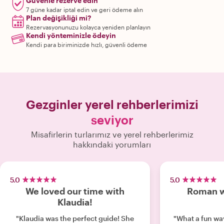
Güvenle rezerve edin
7 güne kadar iptal edin ve geri ödeme alın
Plan değişikliği mi?
Rezervasyonunuzu kolayca yeniden planlayın
Kendi yönteminizle ödeyin
Kendi para biriminizde hızlı, güvenli ödeme
Gezginler yerel rehberlerimizi
seviyor
Misafirlerin turlarımız ve yerel rehberlerimiz
hakkındaki yorumları
5.0
5.0
We loved our time with
Roman 
Klaudia!
"Klaudia was the perfect guide! She
"What a fun wa