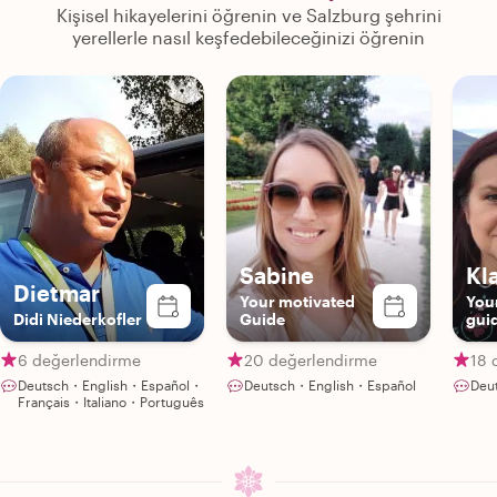
Kişisel hikayelerini öğrenin ve Salzburg şehrini
yerellerle nasıl keşfedebileceğinizi öğrenin
Sabine
Kl
Dietmar
Your motivated
Your
Didi Niederkofler
Guide
gui
6 değerlendirme
20 değerlendirme
18 
Deutsch・English・Español・
Deutsch・English・Español
Deu
Français・Italiano・Português