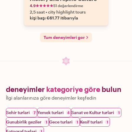
4.9
51 değerlendirme
2,5 saat
•
city highlight tours
kişi başı €61.77 itibarıyla
Tum deneyimleri gor
deneyimler
kategoriye göre
bulun
İlgi alanlarınıza göre deneyimler keşfedin
Sehir turlari
Yemek turlari
Sanat ve Kultur turlari
7
4
1
Gunubirlik geziler
Gece turlari
Kesif turlari
1
1
1
Fotograf turlari
1