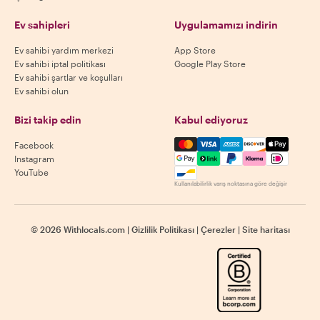
Ev sahipleri
Uygulamamızı indirin
Ev sahibi yardım merkezi
App Store
Ev sahibi iptal politikası
Google Play Store
Ev sahibi şartlar ve koşulları
Ev sahibi olun
Bizi takip edin
Kabul ediyoruz
Mastercard, Visa, Amex, Di
Facebook
Instagram
YouTube
Kullanılabilirlik varış noktasına göre değişir
©
2026
Withlocals.com
|
Gizlilik Politikası
|
Çerezler
|
Site haritası