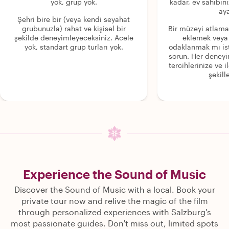
yok, grup yok.
kadar, ev sahibini
aya
Şehri bire bir (veya kendi seyahat
grubunuzla) rahat ve kişisel bir
Bir müzeyi atlama
şekilde deneyimleyeceksiniz. Acele
eklemek veya
yok, standart grup turları yok.
odaklanmak mı is
sorun. Her deney
tercihlerinize ve i
şekille
Experience the Sound of Music
Discover the Sound of Music with a local. Book your
private tour now and relive the magic of the film
through personalized experiences with Salzburg's
most passionate guides. Don't miss out, limited spots