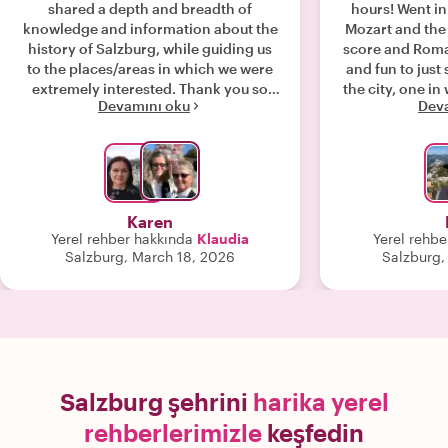
shared a depth and breadth of
hours! Went in
knowledge and information about the
Mozart and the
history of Salzburg, while guiding us
score and Rom
to the places/areas in which we were
and fun to jus
extremely interested. Thank you so
the city, one in
Devamını oku
Dev
much! "
Highly 
Karen
Yerel rehber hakkında
Klaudia
Yerel rehbe
Salzburg, March 18, 2026
Salzburg,
Salzburg şehrini
harika yerel
rehberlerimizle
keşfedin