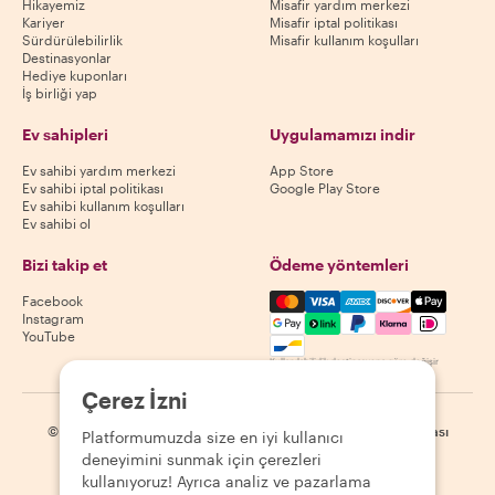
Hikayemiz
Misafir yardım merkezi
Kariyer
Misafir iptal politikası
Sürdürülebilirlik
Misafir kullanım koşulları
Destinasyonlar
Hediye kuponları
İş birliği yap
Ev sahipleri
Uygulamamızı indir
Ev sahibi yardım merkezi
App Store
Ev sahibi iptal politikası
Google Play Store
Ev sahibi kullanım koşulları
Ev sahibi ol
Bizi takip et
Ödeme yöntemleri
Mastercard, Visa, Amex, Di
Facebook
Instagram
YouTube
Kullanılabilirlik destinasyona göre değişir
Çerez İzni
©
2026
Withlocals.com
|
Gizlilik Politikası
|
Çerezler
|
Site haritası
Platformumuzda size en iyi kullanıcı
deneyimini sunmak için çerezleri
kullanıyoruz! Ayrıca analiz ve pazarlama