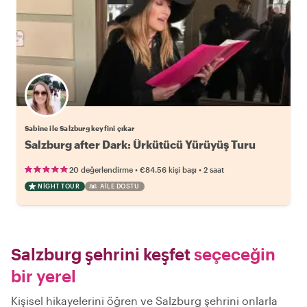
Sabine ile Salzburg keyfini çıkar
Salzburg after Dark: Ürkütücü Yürüyüş Turu
•
•
20 değerlendirme
€84.56
kişi başı
2 saat
NIGHT TOUR
AILE DOSTU
Salzburg şehrini keşfet
seçeceğin
bir yerel
Kişisel hikayelerini öğren ve Salzburg şehrini onlarla