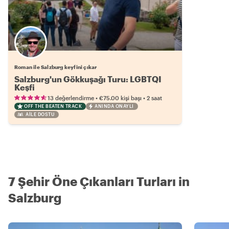
Roman ile Salzburg keyfini çıkar
Salzburg'un Gökkuşağı Turu: LGBTQI
Keşfi
•
•
13 değerlendirme
€75.00
kişi başı
2 saat
OFF THE BEATEN TRACK
ANINDA ONAYLI
AILE DOSTU
7 Şehir Öne Çıkanları Turları in
Salzburg