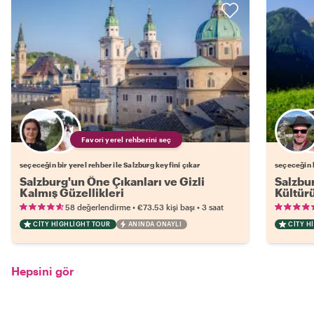
Favori yerel rehberini seç
seçeceğin bir yerel rehber ile Salzburg keyfini çıkar
seçeceğin b
Salzburg'un Öne Çıkanları ve Gizli
Salzbur
Kalmış Güzellikleri
Kültür
•
•
58 değerlendirme
€73.53
kişi başı
3 saat
CITY HIGHLIGHT TOUR
ANINDA ONAYLI
CITY H
Hepsini gör