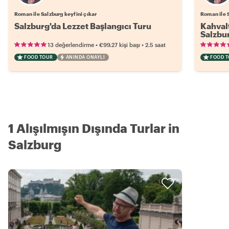
Roman ile Salzburg keyfini çıkar
Roman ile S
Salzburg'da Lezzet Başlangıcı Turu
Kahvalt
Salzbu
•
•
13 değerlendirme
€99.27
kişi başı
2.5 saat
FOOD TOUR
ANINDA ONAYLI
FOOD 
1 Alışılmışın Dışında Turlar in
Salzburg