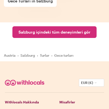
Gece Turları in Salzburg
Salzburg içindeki tüm deneyimleri gör
Austria
›
Salzburg
›
Turlar
›
Gece turları
EUR (€)
Withlocals Hakkında
Misafirler