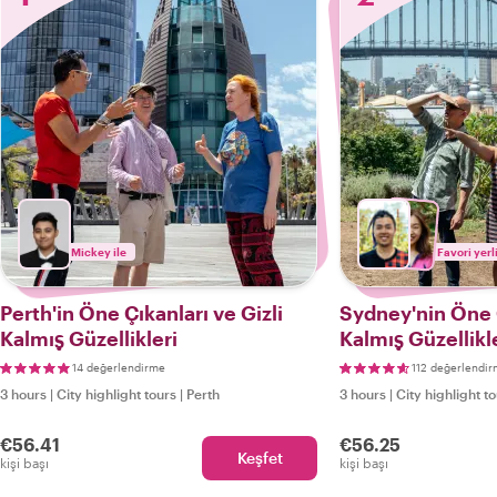
Mickey ile
Favori yerl
Perth'in Öne Çıkanları ve Gizli
Sydney'nin Öne Ç
Kalmış Güzellikleri
Kalmış Güzellikl
14 değerlendirme
112 değerlendi
3 hours
|
City highlight tours
|
Perth
3 hours
|
City highlight t
€56.41
€56.25
Keşfet
kişi başı
kişi başı