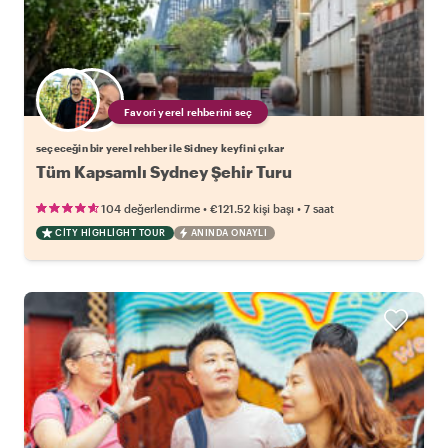
Favori yerel rehberini seç
seçeceğin bir yerel rehber ile Sidney keyfini çıkar
Tüm Kapsamlı Sydney Şehir Turu
•
•
104 değerlendirme
€121.52
kişi başı
7 saat
CITY HIGHLIGHT TOUR
ANINDA ONAYLI