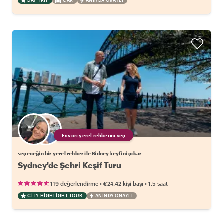
DAY TRIP
CAR
ANINDA ONAYLI
Favori yerel rehberini seç
seçeceğin bir yerel rehber ile Sidney keyfini çıkar
Sydney'de Şehri Keşif Turu
•
•
119 değerlendirme
€24.42
kişi başı
1.5 saat
CITY HIGHLIGHT TOUR
ANINDA ONAYLI