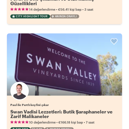
Güzellikleri
•
•
14 değerlendirme
€56.41
kişi başı
3 saat
CITY HIGHLIGHT TOUR
ANINDA ONAYLI
Paul ile Perth keyfini çıkar
Swan Vadisi Lezzetleri: Butik Şaraphaneler ve
Zarif Malikaneler
•
•
10 değerlendirme
€166.18
kişi başı
7 saat