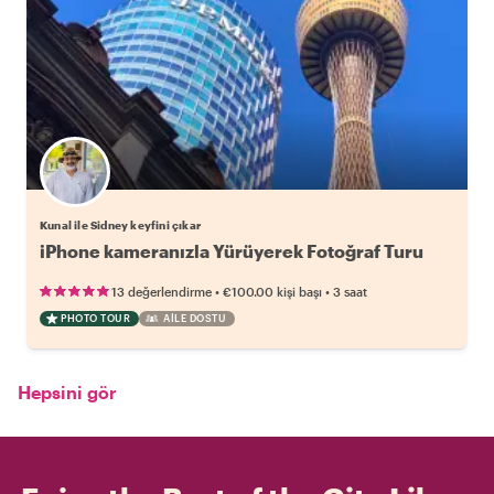
Kunal ile Sidney keyfini çıkar
iPhone kameranızla Yürüyerek Fotoğraf Turu
•
•
13 değerlendirme
€100.00
kişi başı
3 saat
PHOTO TOUR
AILE DOSTU
Hepsini gör