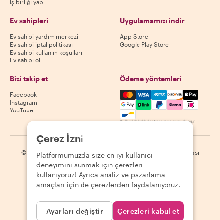
İş birliği yap
Ev sahipleri
Uygulamamızı indir
Ev sahibi yardım merkezi
App Store
Ev sahibi iptal politikası
Google Play Store
Ev sahibi kullanım koşulları
Ev sahibi ol
Bizi takip et
Ödeme yöntemleri
Mastercard, Visa, Amex, Di
Facebook
Instagram
YouTube
Kullanılabilirlik destinasyona göre değişir
Çerez İzni
©
2026
Withlocals.com
|
Gizlilik Politikası
|
Çerezler
|
Site haritası
Platformumuzda size en iyi kullanıcı
deneyimini sunmak için çerezleri
kullanıyoruz! Ayrıca analiz ve pazarlama
amaçları için de çerezlerden faydalanıyoruz.
Ayarları değiştir
Çerezleri kabul et