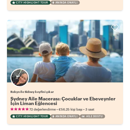
CITY HIGHLIGHT TOUR
ANINDA ONAYLI
Robyn ile Sidney keyfini çıkar
Sydney Aile Macerası: Çocuklar ve Ebeveynler
İçin Liman Eğlencesi
•
•
72 değerlendirme
€56.25
kişi başı
3 saat
CITY HIGHLIGHT TOUR
ANINDA ONAYLI
AILE DOSTU