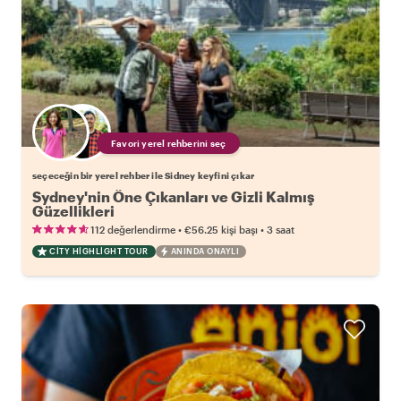
Favori yerel rehberini seç
seçeceğin bir yerel rehber ile Sidney keyfini çıkar
Sydney'nin Öne Çıkanları ve Gizli Kalmış
Güzellikleri
•
•
112 değerlendirme
€56.25
kişi başı
3 saat
CITY HIGHLIGHT TOUR
ANINDA ONAYLI