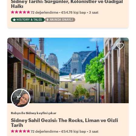
Sidney Tarihi: Sürgünler, Kolonistler ve Gadigal
Halkı
•
•
72 değerlendirme
€54.78
kişi başı
3 saat
HISTORY & TALES
ANINDA ONAYLI
Robyn ile Sidney keyfini çıkar
Sidney Sahil Gezisi: The Rocks, Liman ve Gizli
Tarih
•
•
72 değerlendirme
€54.78
kişi başı
3 saat