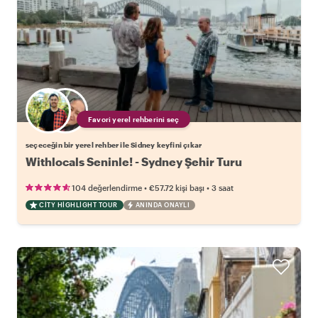
Favori yerel rehberini seç
seçeceğin bir yerel rehber ile Sidney keyfini çıkar
Withlocals Seninle! - Sydney Şehir Turu
•
•
104 değerlendirme
€57.72
kişi başı
3 saat
CITY HIGHLIGHT TOUR
ANINDA ONAYLI