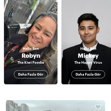
Hello
Ben
Hello
Ben
Robyn
Mickey
The Kiwi Foodie
The Happy Virus
Daha Fazla Gör
Daha Fazla Gör