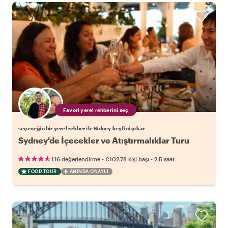
Favori yerel rehberini seç
seçeceğin bir yerel rehber ile Sidney keyfini çıkar
Sydney'de İçecekler ve Atıştırmalıklar Turu
•
•
116 değerlendirme
€102.78
kişi başı
2.5 saat
FOOD TOUR
ANINDA ONAYLI