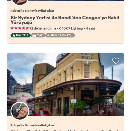
Robyn ile Sidney keyfini çıkar
Bir Sydney Yerlisi ile Bondi'den Coogee'ye Sahil
Yürüyüşü
•
•
72 değerlendirme
€40.07
kişi başı
4 saat
DAY TRIP
CAR
ANINDA ONAYLI
Robyn ile Sidney keyfini çıkar