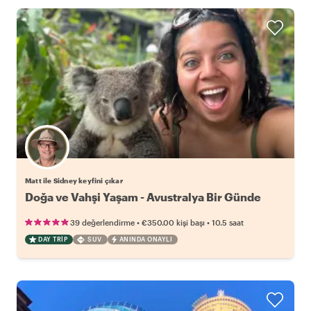
Matt ile Sidney keyfini çıkar
Doğa ve Vahşi Yaşam - Avustralya Bir Günde
•
•
39 değerlendirme
€350.00
kişi başı
10.5 saat
DAY TRIP
SUV
ANINDA ONAYLI