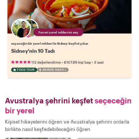
Favori yerel rehberini seç
seçeceğin bir yerel rehber ile Sidney keyfini çıkar
Sidney'nin 10 Tadı
•
•
112 değerlendirme
€107.89
kişi başı
3 saat
FOOD TOUR
ANINDA ONAYLI
Avustralya şehrini keşfet
seçeceğin
bir yerel
Kişisel hikayelerini öğren ve Avustralya şehrini onlarla
birlikte nasıl keşfedebileceğini öğren