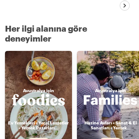
Her ilgi alanına göre
deneyimler
Avustralya için
Avustralya için
Ev Yemekleri • Yerel Lezzetler
Hazine Avları • Sanat & El
• Yemek Pazarları
...
Sanatları • Yemek
...