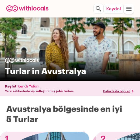
Kaydol
Turlar in Avustralya
Keşfet
Kendi Yolun
Yerel rehberlerle kişiselleştirilmiş şehir turları.
Daha fazla bilgi al
Avustralya bölgesinde en iyi
5 Turlar
1
2