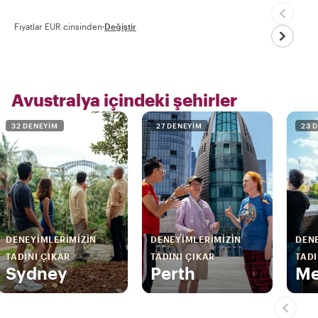
Fiyatlar EUR cinsinden
·
Değiştir
Avustralya içindeki şehirler
32 DENEYIM
27 DENEYIM
23 
DENEYIMLERIMIZIN
DENEYIMLERIMIZIN
DENE
TADINI ÇIKAR
TADINI ÇIKAR
TADI
Sydney
Perth
Me