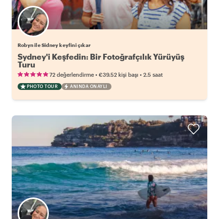
Robyn ile Sidney keyfini çıkar
Sydney'i Keşfedin: Bir Fotoğrafçılık Yürüyüş
Turu
•
•
72 değerlendirme
€39.52
kişi başı
2.5 saat
PHOTO TOUR
ANINDA ONAYLI