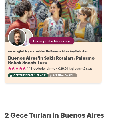
Favori yerel rehberini seç
seçeceğin bir yerel rehber ile Buenos Aires keyfini çıkar
Buenos Aires'in Saklı Rotaları: Palermo
Sokak Sanatı Turu
•
•
448 değerlendirme
€29.91
kişi başı
2 saat
OFF THE BEATEN TRACK
ANINDA ONAYLI
2 Gece Turları in Buenos Aires