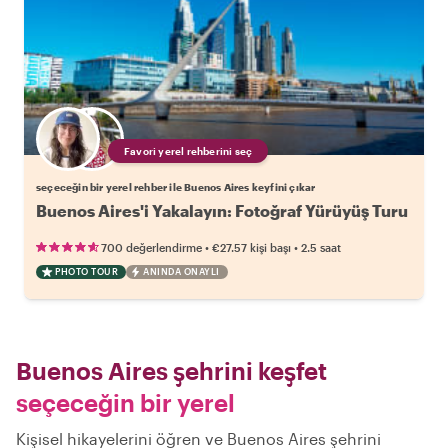
Favori yerel rehberini seç
seçeceğin bir yerel rehber ile Buenos Aires keyfini çıkar
Buenos Aires'i Yakalayın: Fotoğraf Yürüyüş Turu
•
•
700 değerlendirme
€27.57
kişi başı
2.5 saat
PHOTO TOUR
ANINDA ONAYLI
Buenos Aires şehrini keşfet
seçeceğin bir yerel
Kişisel hikayelerini öğren ve Buenos Aires şehrini