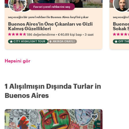
Favori yerel rehberini seç
seçeceğin bir yerel rehber ile Buenos Aires keyfini çıkar
seçeceğin b
Buenos Aires'in Öne Çıkanları ve Gizli
Buenos 
Kalmış Güzellikleri
Sokak 
•
•
186 değerlendirme
€40.89
kişi başı
3 saat
CITY HIGHLIGHT TOUR
ANINDA ONAYLI
OFF TH
Hepsini gör
1 Alışılmışın Dışında Turlar in
Buenos Aires