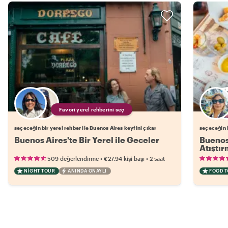
Favori yerel rehberini seç
seçeceğin bir yerel rehber ile Buenos Aires keyfini çıkar
seçeceğin b
Buenos Aires'te Bir Yerel ile Geceler
Buenos 
Atıştır
•
•
509 değerlendirme
€27.94
kişi başı
2 saat
NIGHT TOUR
ANINDA ONAYLI
FOOD 