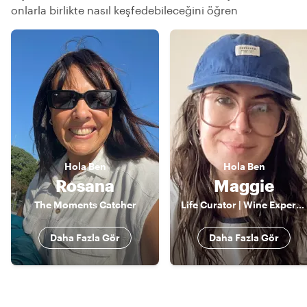
onlarla birlikte nasıl keşfedebileceğini öğren
Hola
Ben
Hola
Ben
Rosana
Maggie
The Moments Catcher
Life Curator | Wine Expert & Pro Photographer | Crafting Tailor-Made Experiences with a Passion for Culture and Hidden Gems
Daha Fazla Gör
Daha Fazla Gör