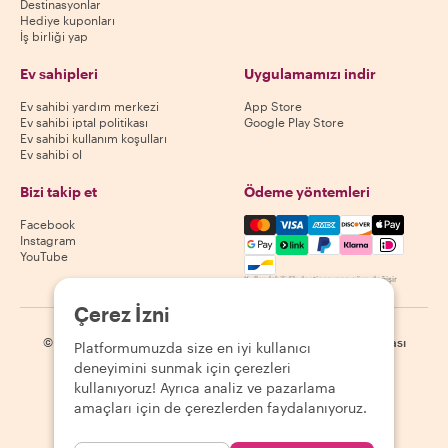
Destinasyonlar
Hediye kuponları
İş birliği yap
Ev sahipleri
Uygulamamızı indir
Ev sahibi yardım merkezi
App Store
Ev sahibi iptal politikası
Google Play Store
Ev sahibi kullanım koşulları
Ev sahibi ol
Bizi takip et
Ödeme yöntemleri
Mastercard, Visa, Amex, Di
Facebook
Instagram
YouTube
Kullanılabilirlik destinasyona göre değişir
Çerez İzni
©
2026
Withlocals.com
|
Gizlilik Politikası
|
Çerezler
|
Site haritası
Platformumuzda size en iyi kullanıcı
deneyimini sunmak için çerezleri
kullanıyoruz! Ayrıca analiz ve pazarlama
amaçları için de çerezlerden faydalanıyoruz.