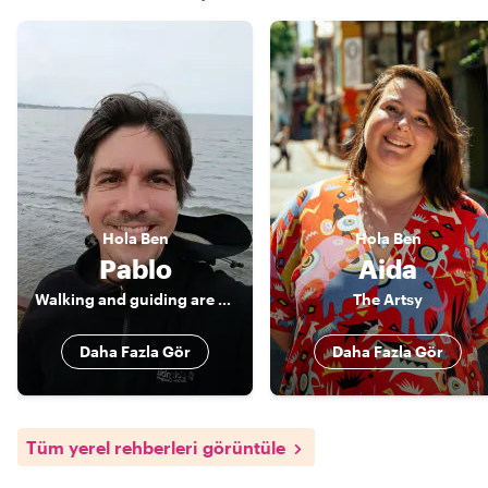
Hola
Ben
Hola
Ben
Pablo
Aida
Walking and guiding are my passions
The Artsy
Daha Fazla Gör
Daha Fazla Gör
Tüm yerel rehberleri görüntüle