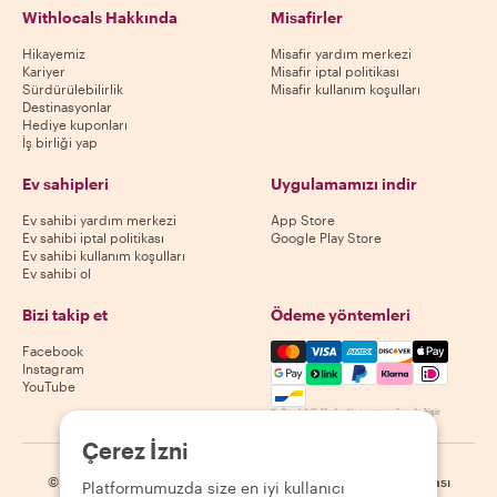
Withlocals Hakkında
Misafirler
Hikayemiz
Misafir yardım merkezi
Kariyer
Misafir iptal politikası
Sürdürülebilirlik
Misafir kullanım koşulları
Destinasyonlar
Hediye kuponları
İş birliği yap
Ev sahipleri
Uygulamamızı indir
Ev sahibi yardım merkezi
App Store
Ev sahibi iptal politikası
Google Play Store
Ev sahibi kullanım koşulları
Ev sahibi ol
Bizi takip et
Ödeme yöntemleri
Mastercard, Visa, Amex, Di
Facebook
Instagram
YouTube
Kullanılabilirlik destinasyona göre değişir
Çerez İzni
©
2026
Withlocals.com
|
Gizlilik Politikası
|
Çerezler
|
Site haritası
Platformumuzda size en iyi kullanıcı