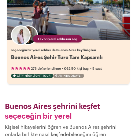
Favori yerel rehberini seç
seçeceğin bir yerel rehber ile Buenos Aires keyfini çıkar
Buenos Aires Şehir Turu Tam Kapsamlı
•
•
278 değerlendirme
€62.50
kişi başı
5 saat
CITY HIGHLIGHT TOUR
ANINDA ONAYLI
Buenos Aires şehrini keşfet
seçeceğin bir yerel
Kişisel hikayelerini öğren ve Buenos Aires şehrini
onlarla birlikte nasıl keşfedebileceğini öğren