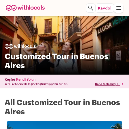
Kaydol
Customized Tour in Buenos
Aires
Keşfet
Kendi Yolun
Yerel rehberlerle kişiselleştirilmiş şehir turları.
Daha fazla bilgi al
All Customized Tour in Buenos
Aires