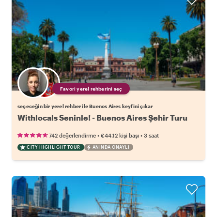
Favori yerel rehberini seç
seçeceğin bir yerel rehber ile Buenos Aires keyfini çıkar
Withlocals Seninle! - Buenos Aires Şehir Turu
•
•
742 değerlendirme
€44.12
kişi başı
3 saat
CITY HIGHLIGHT TOUR
ANINDA ONAYLI