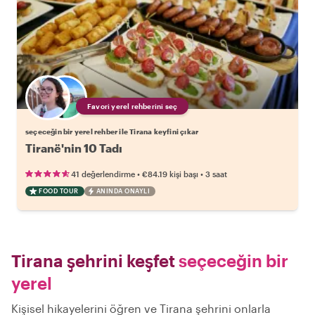
Favori yerel rehberini seç
seçeceğin bir yerel rehber ile Tirana keyfini çıkar
Tiranë'nin 10 Tadı
•
•
41 değerlendirme
€84.19
kişi başı
3 saat
FOOD TOUR
ANINDA ONAYLI
Tirana şehrini keşfet
seçeceğin bir
yerel
Kişisel hikayelerini öğren ve Tirana şehrini onlarla