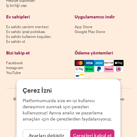
Hediye kuponları
İş birliği yap
Ev sahipleri
Uygulamamızı indir
Ev sahibi yardım merkezi
App Store
Ev sahibi iptal politikası
Google Play Store
Ev sahibi kullanım koşulları
Ev sahibi ol
Bizi takip et
Ödeme yöntemleri
Mastercard, Visa, Amex, Di
Facebook
Instagram
YouTube
Kullanılabilirlik destinasyona göre değişir
Çerez İzni
©
2026
Withlocals.com
|
Gizlilik Politikası
|
Çerezler
|
Site haritası
Platformumuzda size en iyi kullanıcı
deneyimini sunmak için çerezleri
kullanıyoruz! Ayrıca analiz ve pazarlama
amaçları için de çerezlerden faydalanıyoruz.
Ayarları değiştir
Çerezleri kabul et