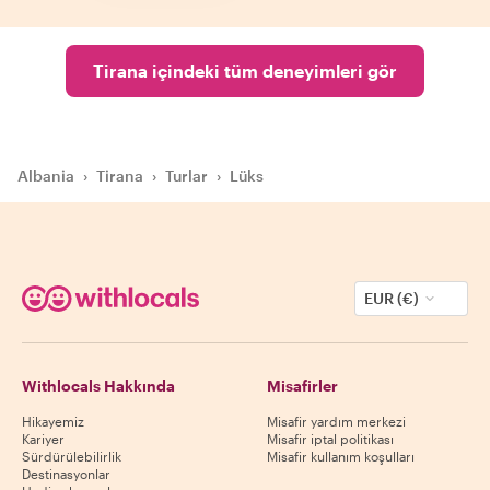
Tirana içindeki tüm deneyimleri gör
Albania
›
Tirana
›
Turlar
›
Lüks
EUR (€)
Withlocals Hakkında
Misafirler
Hikayemiz
Misafir yardım merkezi
Kariyer
Misafir iptal politikası
Sürdürülebilirlik
Misafir kullanım koşulları
Destinasyonlar