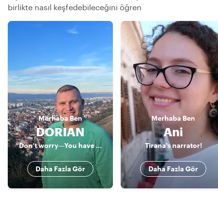
birlikte nasıl keşfedebileceğini öğren
Merhaba
Ben
Merhaba
Ben
DORIAN
Ani
“Don’t worry—You have Dori”
Tirana's narrator!
Daha Fazla Gör
Daha Fazla Gör