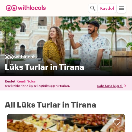
Kaydol
Lüks Turlar in Tirana
Keşfet
Kendi Yolun
Yerel rehberlerle kişiselleştirilmiş şehir turları.
Daha fazla bilgi al
All Lüks Turlar in Tirana