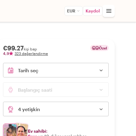
EUR
Kaydol
€99.27
Özel
kişi başı
4,9
323 değerlendirme
Tarih seç
Başlangıç saati
4 yetişkin
Ev sahibi: