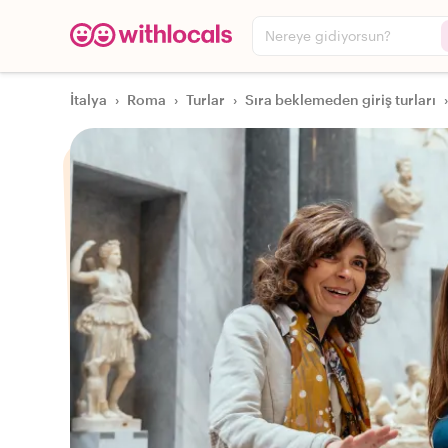
Nereye gidiyorsun?
İtalya
›
Roma
›
Turlar
›
Sıra beklemeden giriş turları
›