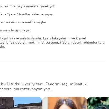
tun; bizimle paylaşmanıza gerek yok.
ekâna “yerel” fiyattan ödeme yapın.
 size maksimum esneklik sağlar.
nı anında uygulayın.
ğal hikaye anlatıcılarıdır. Eşsiz hikayelerini ve kişisel
otayı biraz değiştirmek mi istiyorsunuz? Sorun değil, rehberler turu
dır.
bu 11 tutkulu yerliyi tanı. Favorini seç, müsaitlik
acera için rezervasyon yap.