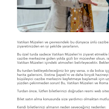
Vatikan Müzeleri ve çevresindeki bu dünyaca ünlü cazibe
ziyaretinizden en iyi şekilde yararlanın.
Bu özel turda sadece Vatikan Müzeleri'ni ziyaret etmekle k
cazibe merkezine giden yolda gizli bir mücevher olsun, i
Vatikan Müzeleri içindeki atmosferi belirleyecektir. Beklen
Bu turdan bekleyebileceğiniz bir şey varsa, o da bolca iç
harita galerisini, Sistina Şapeli'ni ve daha birçok hazine
büyüleyici cazibe merkezini keşfetmeye başlamak için uzu
yüzden çekinmeden sorun! Bu, Vatikan Müzeleri ve Roma 
Turdan önce, lütfen biletlerinizi doğrudan resmi web sit
Bilet satın alma konusunda size yardımcı olmaktan mutlul
Kendi biletlerinizi almanın neden seveceğiniz nedenler: