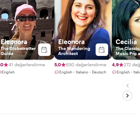
Eleonora
Eleonora
Cecilia
The Globetrotter
The Wandering
The Classic
Guide
Architect
Music Pro a
historian
,0
41 değerlendirme
5,0
650 değerlendirme
4,9
272 değ
English
English・Italiano・Deutsch
English・Ital