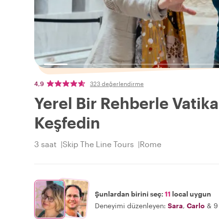
4,9
323 değerlendirme
Yerel Bir Rehberle Vatik
Keşfedin
3 saat
Skip The Line Tours
Rome
Şunlardan birini seç:
11
local uygun
Deneyimi düzenleyen:
Sara
,
Carlo
&
9