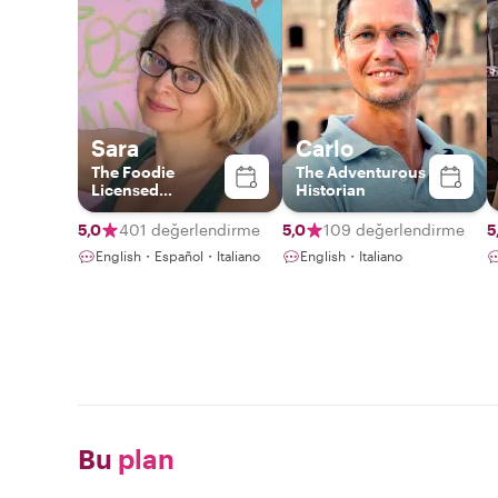
Sara
Carlo
The Foodie
The Adventurous
Licensed
Historian
Italy+Vatican
Tour Guide &
5,0
401 değerlendirme
5,0
109 değerlendirme
5
Photographer
English・Español・Italiano
English・Italiano
Bu
plan