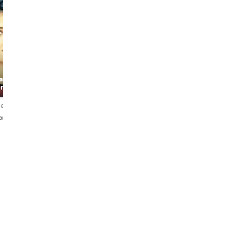
Barbara
Federico
al
The Witty
nd art
Fun historian
Architect
erlendirme
4,9
419 değerlendirme
5,0
39 değerlendirme
iano
English・Español・Italiano
English・Italiano