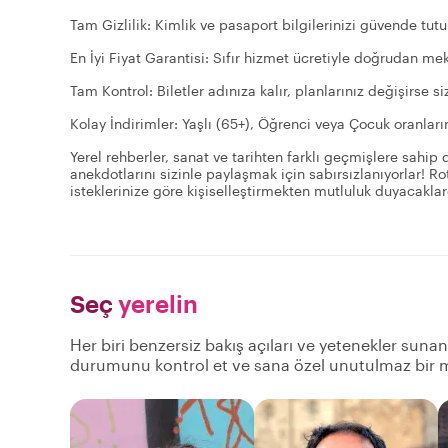
Tam Gizlilik: Kimlik ve pasaport bilgilerinizi güvende tu
En İyi Fiyat Garantisi: Sıfır hizmet ücretiyle doğrudan m
Tam Kontrol: Biletler adınıza kalır, planlarınız değişirse
Kolay İndirimler: Yaşlı (65+), Öğrenci veya Çocuk oranları
Yerel rehberler, sanat ve tarihten farklı geçmişlere sahip do
anekdotlarını sizinle paylaşmak için sabırsızlanıyorlar! R
isteklerinize göre kişiselleştirmekten mutluluk duyacaklar
Seç
yerelin
Her biri benzersiz bakış açıları ve yetenekler sunan 
durumunu kontrol et ve sana özel unutulmaz bir m