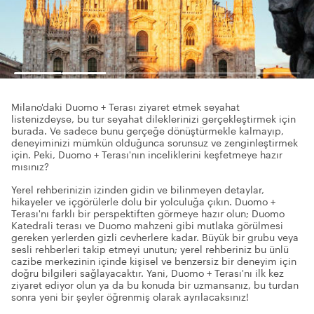
Milano'daki Duomo + Terası ziyaret etmek seyahat
listenizdeyse, bu tur seyahat dileklerinizi gerçekleştirmek için
burada. Ve sadece bunu gerçeğe dönüştürmekle kalmayıp,
deneyiminizi mümkün olduğunca sorunsuz ve zenginleştirmek
için. Peki, Duomo + Terası'nın inceliklerini keşfetmeye hazır
mısınız?
Yerel rehberinizin izinden gidin ve bilinmeyen detaylar,
hikayeler ve içgörülerle dolu bir yolculuğa çıkın. Duomo +
Terası'nı farklı bir perspektiften görmeye hazır olun; Duomo
Katedrali terası ve Duomo mahzeni gibi mutlaka görülmesi
gereken yerlerden gizli cevherlere kadar. Büyük bir grubu veya
sesli rehberleri takip etmeyi unutun; yerel rehberiniz bu ünlü
cazibe merkezinin içinde kişisel ve benzersiz bir deneyim için
doğru bilgileri sağlayacaktır. Yani, Duomo + Terası'nı ilk kez
ziyaret ediyor olun ya da bu konuda bir uzmansanız, bu turdan
sonra yeni bir şeyler öğrenmiş olarak ayrılacaksınız!