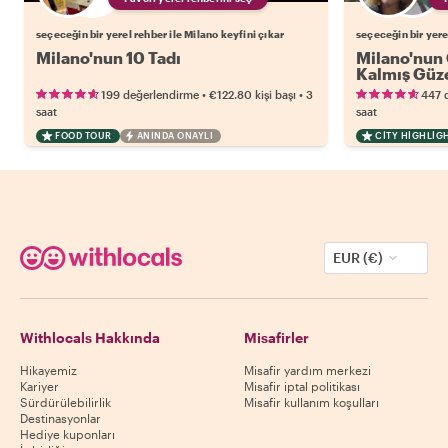
seçeceğin bir yerel rehber ile Milano keyfini çıkar
seçeceğin bir yere
Milano'nun 10 Tadı
Milano'nun 
Kalmış Güze
•
•
199 değerlendirme
€122.80
kişi başı
3
447 
saat
saat
FOOD TOUR
ANINDA ONAYLI
CITY HIGHLIG
EUR (€)
Withlocals Hakkında
Misafirler
Hikayemiz
Misafir yardım merkezi
Kariyer
Misafir iptal politikası
Sürdürülebilirlik
Misafir kullanım koşulları
Destinasyonlar
Hediye kuponları