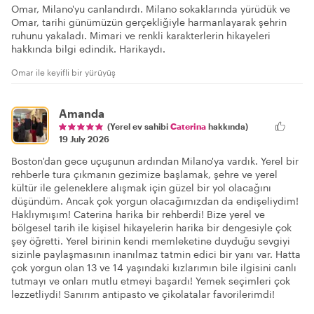
Omar, Milano'yu canlandırdı. Milano sokaklarında yürüdük ve
Omar, tarihi günümüzün gerçekliğiyle harmanlayarak şehrin
ruhunu yakaladı. Mimari ve renkli karakterlerin hikayeleri
hakkında bilgi edindik. Harikaydı.
Omar ile keyifli bir yürüyüş
Amanda
(Yerel ev sahibi
Caterina
hakkında)
19 July 2026
Boston'dan gece uçuşunun ardından Milano'ya vardık. Yerel bir
rehberle tura çıkmanın gezimize başlamak, şehre ve yerel
kültür ile geleneklere alışmak için güzel bir yol olacağını
düşündüm. Ancak çok yorgun olacağımızdan da endişeliydim!
Haklıymışım! Caterina harika bir rehberdi! Bize yerel ve
bölgesel tarih ile kişisel hikayelerin harika bir dengesiyle çok
şey öğretti. Yerel birinin kendi memleketine duyduğu sevgiyi
sizinle paylaşmasının inanılmaz tatmin edici bir yanı var. Hatta
çok yorgun olan 13 ve 14 yaşındaki kızlarımın bile ilgisini canlı
tutmayı ve onları mutlu etmeyi başardı! Yemek seçimleri çok
lezzetliydi! Sanırım antipasto ve çikolatalar favorilerimdi!