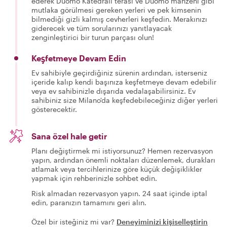
ederek Duomo Katedrali terası ve Duomo mahzeni gibi
mutlaka görülmesi gereken yerleri ve pek kimsenin
bilmediği gizli kalmış cevherleri keşfedin. Merakınızı
giderecek ve tüm sorularınızı yanıtlayacak
zenginleştirici bir turun parçası olun!
Keşfetmeye Devam Edin
Ev sahibiyle geçirdiğiniz sürenin ardından, isterseniz
içeride kalıp kendi başınıza keşfetmeye devam edebilir
veya ev sahibinizle dışarıda vedalaşabilirsiniz. Ev
sahibiniz size Milano'da keşfedebileceğiniz diğer yerleri
gösterecektir.
Sana özel hale getir
Planı değiştirmek mi istiyorsunuz? Hemen rezervasyon
yapın, ardından önemli noktaları düzenlemek, durakları
atlamak veya tercihlerinize göre küçük değişiklikler
yapmak için rehberinizle sohbet edin.
Risk almadan rezervasyon yapın. 24 saat içinde iptal
edin, paranızın tamamını geri alın.
Özel bir isteğiniz mi var?
Deneyiminizi kişiselleştirin