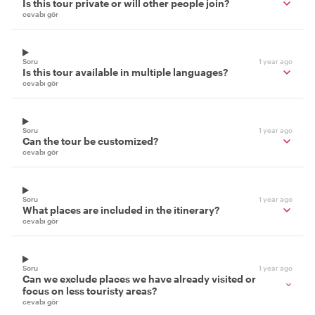
Is this tour private or will other people join?
cevabı gör
Soru
1 year ago
Is this tour available in multiple languages?
cevabı gör
Soru
1 year ago
Can the tour be customized?
cevabı gör
Soru
1 year ago
What places are included in the itinerary?
cevabı gör
Soru
1 year ago
Can we exclude places we have already visited or
focus on less touristy areas?
cevabı gör