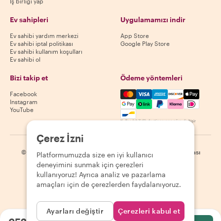
İş birliği yap
Ev sahipleri
Uygulamamızı indir
Ev sahibi yardım merkezi
App Store
Ev sahibi iptal politikası
Google Play Store
Ev sahibi kullanım koşulları
Ev sahibi ol
Bizi takip et
Ödeme yöntemleri
Mastercard, Visa, Amex, Di
Facebook
Instagram
YouTube
Kullanılabilirlik destinasyona göre değişir
Çerez İzni
©
2026
Withlocals.com
|
Gizlilik Politikası
|
Çerezler
|
Site haritası
Platformumuzda size en iyi kullanıcı
deneyimini sunmak için çerezleri
kullanıyoruz! Ayrıca analiz ve pazarlama
amaçları için de çerezlerden faydalanıyoruz.
Ayarları değiştir
Çerezleri kabul et