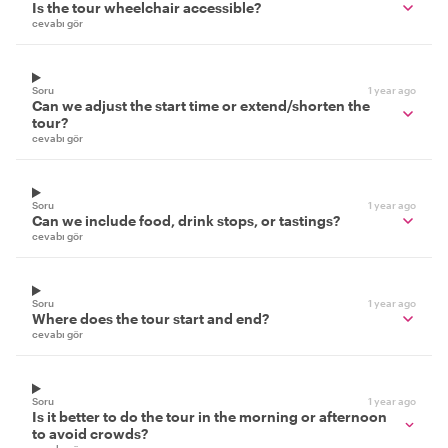
Is the tour wheelchair accessible?
cevabı gör
Soru
1 year ago
Can we adjust the start time or extend/shorten the
tour?
cevabı gör
Soru
1 year ago
Can we include food, drink stops, or tastings?
cevabı gör
Soru
1 year ago
Where does the tour start and end?
cevabı gör
Soru
1 year ago
Is it better to do the tour in the morning or afternoon
to avoid crowds?