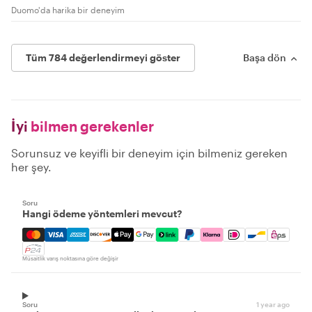
Duomo'da harika bir deneyim
Tüm 784 değerlendirmeyi göster
Başa dön
İyi
bilmen gerekenler
Sorunsuz ve keyifli bir deneyim için bilmeniz gereken
her şey.
Soru
Hangi ödeme yöntemleri mevcut?
Mastercard, Visa, Amex, Discover, Apple Pay, Google Pay
Müsaitlik varış noktasına göre değişir
Soru
1 year ago