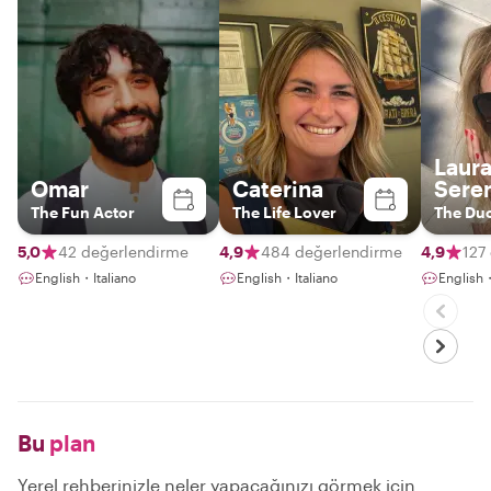
Laur
Omar
Caterina
Sere
The Fun Actor
The Life Lover
The Du
5,0
42 değerlendirme
4,9
484 değerlendirme
4,9
127
English・Italiano
English・Italiano
English・
Bu
plan
Yerel rehberinizle neler yapacağınızı görmek için