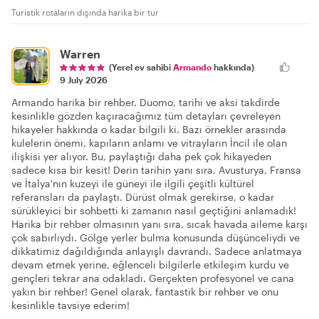
Turistik rotaların dışında harika bir tur
Warren
(Yerel ev sahibi
Armando
hakkında)
9 July 2026
Armando harika bir rehber. Duomo, tarihi ve aksi takdirde
kesinlikle gözden kaçıracağımız tüm detayları çevreleyen
hikayeler hakkında o kadar bilgili ki. Bazı örnekler arasında
kulelerin önemi, kapıların anlamı ve vitrayların İncil ile olan
ilişkisi yer alıyor. Bu, paylaştığı daha pek çok hikayeden
sadece kısa bir kesit! Derin tarihin yanı sıra, Avusturya, Fransa
ve İtalya'nın kuzeyi ile güneyi ile ilgili çeşitli kültürel
referansları da paylaştı. Dürüst olmak gerekirse, o kadar
sürükleyici bir sohbetti ki zamanın nasıl geçtiğini anlamadık!
Harika bir rehber olmasının yanı sıra, sıcak havada aileme karşı
çok sabırlıydı. Gölge yerler bulma konusunda düşünceliydi ve
dikkatimiz dağıldığında anlayışlı davrandı. Sadece anlatmaya
devam etmek yerine, eğlenceli bilgilerle etkileşim kurdu ve
gençleri tekrar ana odakladı. Gerçekten profesyonel ve cana
yakın bir rehber! Genel olarak, fantastik bir rehber ve onu
kesinlikle tavsiye ederim!