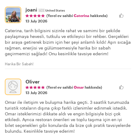
joani
🇺🇸
United States
(Yerel ev sahibi
Caterina
hakkında)
13 July 2026
Caterina, tarih bilgisini sizinle rahat ve samimi bir şekilde
paylaşmaya hevesli, tutkulu ve etkileyici bir rehber. Gerçekleri
bir araya getirerek bizim için her şeyi anlamlı kıldı! Aşırı sıcağa
rağmen, enerjisi ve gülümsemesiyle harika bir sabah
geçirmemizi sağladı! Onu kesinlikle tavsiye ederim!
Harika Bir Sabah!
Oliver
(Yerel ev sahibi
Omar
hakkında)
13 July 2026
Omar ile iletişim ve buluşma harika geçti. 3 saatlik turumuzda
turistik rotaların dışına çıkıp farklı izlenimler edinmek istedik.
Omar isteklerimizi dikkate aldı ve engin bilgisiyle bizi çok
etkiledi. Ayrıca restoran önerileri ve toplu taşıma için en iyi
bilet seçenekleri gibi konularda da bize çok pratik tavsiyelerde
bulundu. Kesinlikle tavsiye ederim!