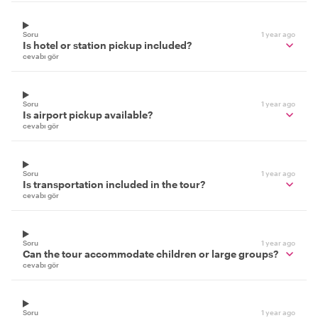
Soru
1 year ago
Is hotel or station pickup included?
cevabı gör
Soru
1 year ago
Is airport pickup available?
cevabı gör
Soru
1 year ago
Is transportation included in the tour?
cevabı gör
Soru
1 year ago
Can the tour accommodate children or large groups?
cevabı gör
Soru
1 year ago