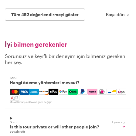
Tüm 452 değerlendirmeyi göster
Başa dön
İyi
bilmen gerekenler
Sorunsuz ve keyifli bir deneyim için bilmeniz gereken
her şey.
Soru
Hangi ödeme yöntemleri mevcut?
Mastercard, Visa, Amex, Discover, Apple Pay, Google Pay
Müsaitlik varış noktasına göre değişir
Soru
1 year ago
Is this tour private or will other people join?
cevabı gör