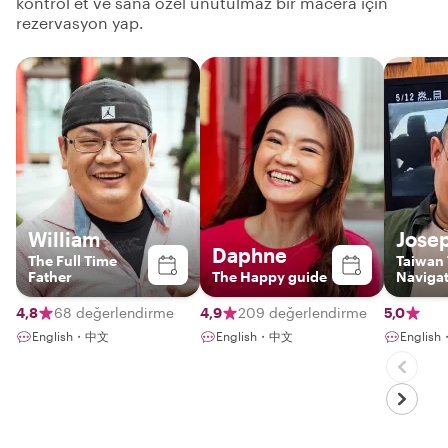
kontrol et ve sana özel unutulmaz bir macera için
rezervasyon yap.
William
Jose
Daphne
The Full Time
Taiwan 
Father
The Happy guide
Naviga
4,8
68 değerlendirme
4,9
209 değerlendirme
5,0
English・中文
English・中文
Engli