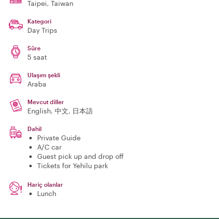
Taipei
, Taiwan
Kategori
Day Trips
Süre
5 saat
Ulaşım şekli
Araba
Mevcut diller
English, 中文, 日本語
Dahil
Private Guide
A/C car
Guest pick up and drop off
Tickets for Yehilu park
Hariç olanlar
Lunch