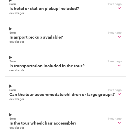
Soru
1 year ago
Is hotel or station pickup included?
cevabı gör
Soru
1 year ago
Is airport pickup available?
cevabı gör
Soru
1 year ago
Is transportation included in the tour?
cevabı gör
Soru
1 year ago
Can the tour accommodate children or large groups?
cevabı gör
Soru
1 year ago
Is the tour wheelchair accessible?
cevabı gör