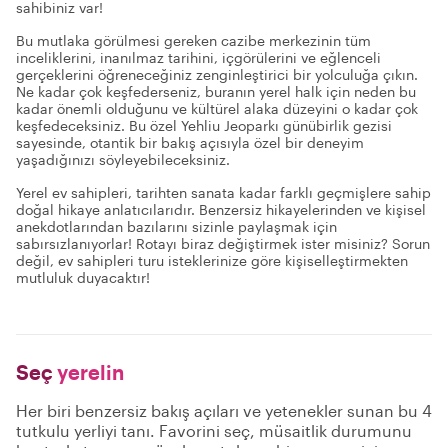
sahibiniz var!
Bu mutlaka görülmesi gereken cazibe merkezinin tüm
inceliklerini, inanılmaz tarihini, içgörülerini ve eğlenceli
gerçeklerini öğreneceğiniz zenginleştirici bir yolculuğa çıkın.
Ne kadar çok keşfederseniz, buranın yerel halk için neden bu
kadar önemli olduğunu ve kültürel alaka düzeyini o kadar çok
keşfedeceksiniz. Bu özel Yehliu Jeoparkı günübirlik gezisi
sayesinde, otantik bir bakış açısıyla özel bir deneyim
yaşadığınızı söyleyebileceksiniz.
Yerel ev sahipleri, tarihten sanata kadar farklı geçmişlere sahip
doğal hikaye anlatıcılarıdır. Benzersiz hikayelerinden ve kişisel
anekdotlarından bazılarını sizinle paylaşmak için
sabırsızlanıyorlar! Rotayı biraz değiştirmek ister misiniz? Sorun
değil, ev sahipleri turu isteklerinize göre kişiselleştirmekten
mutluluk duyacaktır!
Seç
yerelin
Her biri benzersiz bakış açıları ve yetenekler sunan bu 4
tutkulu yerliyi tanı. Favorini seç, müsaitlik durumunu