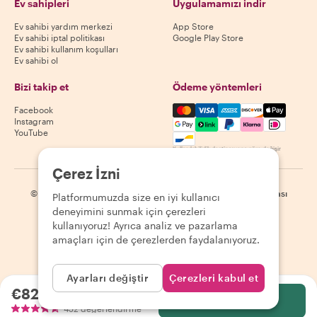
Ev sahipleri
Uygulamamızı indir
Ev sahibi yardım merkezi
App Store
Ev sahibi iptal politikası
Google Play Store
Ev sahibi kullanım koşulları
Ev sahibi ol
Bizi takip et
Ödeme yöntemleri
Mastercard, Visa, Amex, Di
Facebook
Instagram
YouTube
Kullanılabilirlik destinasyona göre değişir
Çerez İzni
©
2026
Withlocals.com
|
Gizlilik Politikası
|
Çerezler
|
Site haritası
Platformumuzda size en iyi kullanıcı
deneyimini sunmak için çerezleri
kullanıyoruz! Ayrıca analiz ve pazarlama
amaçları için de çerezlerden faydalanıyoruz.
Ayarları değiştir
Çerezleri kabul et
€82.72
kişi başı
Seç
452 değerlendirme