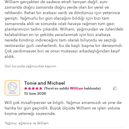
William gerçekten de sadece etrafı tanıyan değil, aynı
zamanda doğru zamanda doğru yerde olan bir yerel ve
rehberdir. Rahat bir arabası vardı ve dördümüz için yeterince
genişti. Yağmurlu bir gün olacağını bildiği için bizi tam
zamanında aldı ve sonunda ıslak havaya rağmen tüm gezi
planlarımızın tadını çıkardık. William, yağmurdan ve Jufen'deki
kalabalıktan en iyi şekilde yararlanmak için bizi arabaya
nerede bindirip indireceğini tam olarak biliyordu ve seçtiği
restoranlar gizli cevherlerdi, bu da başlı başına bir deneyimdi.
Çok yardımsever biri ve onun mütevazı arkadaşlığından keyif
aldık.
Gün turunda yağmurdan kaçının
Tonie and Michael
(Yerel ev sahibi
William
hakkında)
13 June 2026
Will çok misafirperver ve bilgili. Yağmur amansızdı ve yine de
harika bir gün geçirdik. Büyük ölçüde William ve işleri yoluna
koyma yeteneği sayesinde.
Yağmur, eğlence ve William