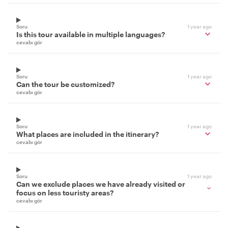
Soru
1 year ago
Is this tour available in multiple languages?
cevabı gör
Soru
1 year ago
Can the tour be customized?
cevabı gör
Soru
1 year ago
What places are included in the itinerary?
cevabı gör
Soru
1 year ago
Can we exclude places we have already visited or
focus on less touristy areas?
cevabı gör