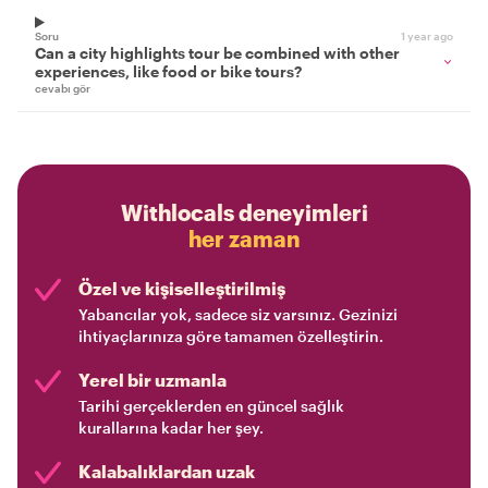
Soru
1 year ago
Can a city highlights tour be combined with other
experiences, like food or bike tours?
cevabı gör
Withlocals deneyimleri
her zaman
Özel ve kişiselleştirilmiş
Yabancılar yok, sadece siz varsınız. Gezinizi
ihtiyaçlarınıza göre tamamen özelleştirin.
Yerel bir uzmanla
Tarihi gerçeklerden en güncel sağlık
kurallarına kadar her şey.
Kalabalıklardan uzak