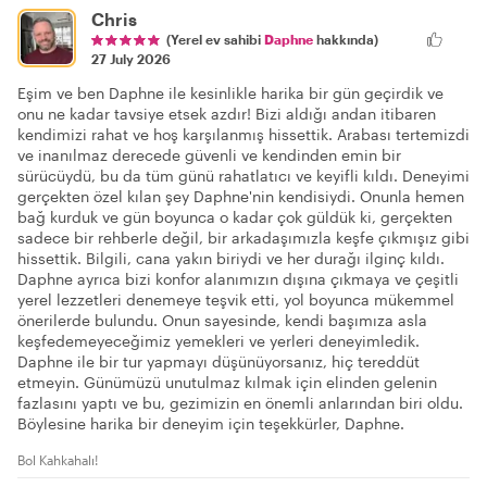
Chris
(Yerel ev sahibi
Daphne
hakkında)
27 July 2026
Eşim ve ben Daphne ile kesinlikle harika bir gün geçirdik ve
onu ne kadar tavsiye etsek azdır! Bizi aldığı andan itibaren
kendimizi rahat ve hoş karşılanmış hissettik. Arabası tertemizdi
ve inanılmaz derecede güvenli ve kendinden emin bir
sürücüydü, bu da tüm günü rahatlatıcı ve keyifli kıldı. Deneyimi
gerçekten özel kılan şey Daphne'nin kendisiydi. Onunla hemen
bağ kurduk ve gün boyunca o kadar çok güldük ki, gerçekten
sadece bir rehberle değil, bir arkadaşımızla keşfe çıkmışız gibi
hissettik. Bilgili, cana yakın biriydi ve her durağı ilginç kıldı.
Daphne ayrıca bizi konfor alanımızın dışına çıkmaya ve çeşitli
yerel lezzetleri denemeye teşvik etti, yol boyunca mükemmel
önerilerde bulundu. Onun sayesinde, kendi başımıza asla
keşfedemeyeceğimiz yemekleri ve yerleri deneyimledik.
Daphne ile bir tur yapmayı düşünüyorsanız, hiç tereddüt
etmeyin. Günümüzü unutulmaz kılmak için elinden gelenin
fazlasını yaptı ve bu, gezimizin en önemli anlarından biri oldu.
Böylesine harika bir deneyim için teşekkürler, Daphne.
Bol Kahkahalı!