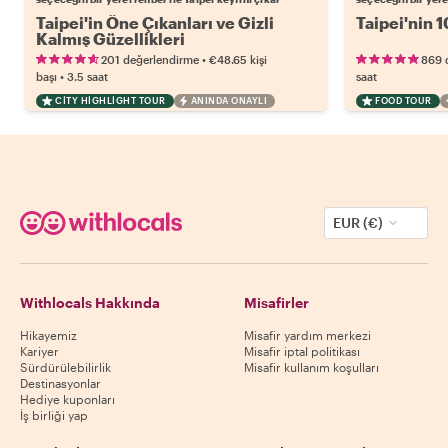
Taipei'in Öne Çıkanları ve Gizli
Taipei'nin 1
Kalmış Güzellikleri
•
201 değerlendirme
€48.65
kişi
869 
•
başı
3.5 saat
saat
CITY HIGHLIGHT TOUR
ANINDA ONAYLI
FOOD TOUR
EUR (€)
Withlocals Hakkında
Misafirler
Hikayemiz
Misafir yardım merkezi
Kariyer
Misafir iptal politikası
Sürdürülebilirlik
Misafir kullanım koşulları
Destinasyonlar
Hediye kuponları
İş birliği yap