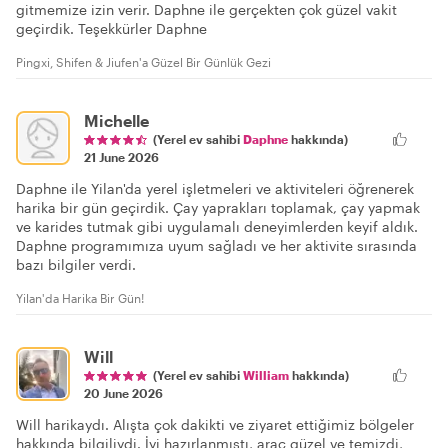
gitmemize izin verir. Daphne ile gerçekten çok güzel vakit
geçirdik. Teşekkürler Daphne
Pingxi, Shifen & Jiufen'a Güzel Bir Günlük Gezi
Michelle
(Yerel ev sahibi
Daphne
hakkında)
21 June 2026
Daphne ile Yilan'da yerel işletmeleri ve aktiviteleri öğrenerek
harika bir gün geçirdik. Çay yaprakları toplamak, çay yapmak
ve karides tutmak gibi uygulamalı deneyimlerden keyif aldık.
Daphne programımıza uyum sağladı ve her aktivite sırasında
bazı bilgiler verdi.
Yilan'da Harika Bir Gün!
Will
(Yerel ev sahibi
William
hakkında)
20 June 2026
Will harikaydı. Alışta çok dakikti ve ziyaret ettiğimiz bölgeler
hakkında bilgiliydi. İyi hazırlanmıştı, araç güzel ve temizdi,