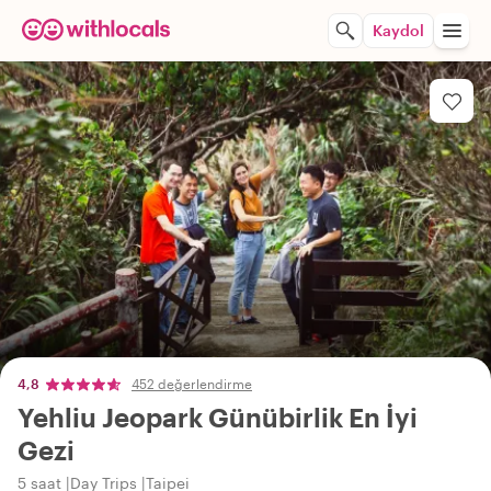
Kaydol
4,8
452 değerlendirme
Yehliu Jeopark Günübirlik En İyi
Gezi
5 saat
Day Trips
Taipei