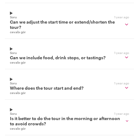
Soru
1 year ago
Can we adjust the start time or extend/shorten the
tour?
cevabı gör
Soru
1 year ago
Can we include food, drink stops, or tastings?
cevabı gör
Soru
1 year ago
Where does the tour start and end?
cevabı gör
Soru
1 year ago
Is it better to do the tour in the morning or afternoon
to avoid crowds?
cevabı gör