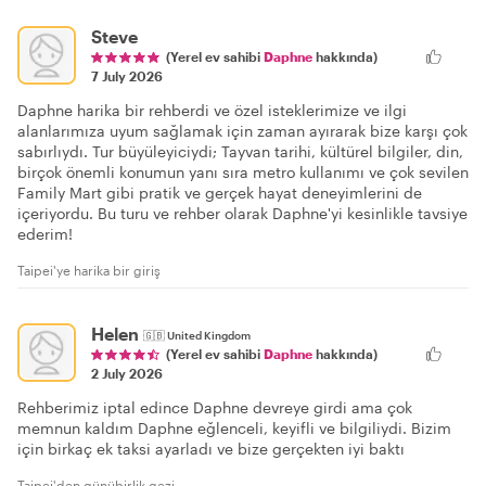
Steve
(Yerel ev sahibi
Daphne
hakkında)
7 July 2026
Daphne harika bir rehberdi ve özel isteklerimize ve ilgi
alanlarımıza uyum sağlamak için zaman ayırarak bize karşı çok
sabırlıydı. Tur büyüleyiciydi; Tayvan tarihi, kültürel bilgiler, din,
birçok önemli konumun yanı sıra metro kullanımı ve çok sevilen
Family Mart gibi pratik ve gerçek hayat deneyimlerini de
içeriyordu. Bu turu ve rehber olarak Daphne'yi kesinlikle tavsiye
ederim!
Taipei'ye harika bir giriş
Helen
🇬🇧
United Kingdom
(Yerel ev sahibi
Daphne
hakkında)
2 July 2026
Rehberimiz iptal edince Daphne devreye girdi ama çok
memnun kaldım Daphne eğlenceli, keyifli ve bilgiliydi. Bizim
için birkaç ek taksi ayarladı ve bize gerçekten iyi baktı
Taipei'den günübirlik gezi