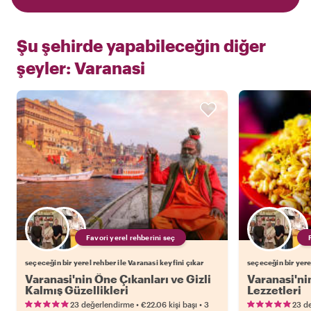
Şu şehirde yapabileceğin diğer
şeyler:
Varanasi
Favori yerel rehberini seç
seçeceğin bir yerel rehber ile Varanasi keyfini çıkar
seçeceğin bir yere
Varanasi'nin Öne Çıkanları ve Gizli
Varanasi'ni
Kalmış Güzellikleri
Lezzetleri
•
•
23 değerlendirme
€22.06
kişi başı
3
23 d