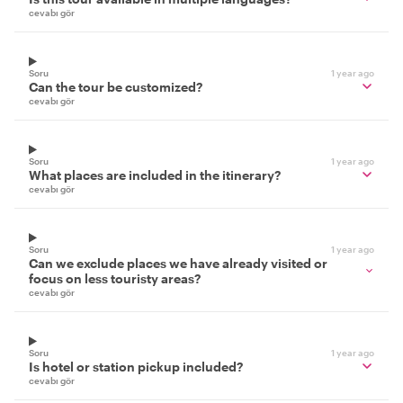
cevabı gör
Soru
1 year ago
Can the tour be customized?
cevabı gör
Soru
1 year ago
What places are included in the itinerary?
cevabı gör
Soru
1 year ago
Can we exclude places we have already visited or
focus on less touristy areas?
cevabı gör
Soru
1 year ago
Is hotel or station pickup included?
cevabı gör