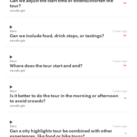
Can we adjust the start time or extend/shorten the
tour?
cevabı gör
Soru
1 year ago
Can we include food, drink stops, or tastings?
cevabı gör
Soru
1 year ago
Where does the tour start and end?
cevabı gör
Soru
1 year ago
Is it better to do the tour in the morning or afternoon
to avoid crowds?
cevabı gör
Soru
1 year ago
Can a city highlights tour be combined with other
experiences, like food or bike tours?