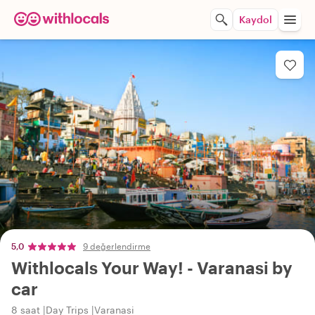
Kaydol
5,0
9 değerlendirme
Withlocals Your Way! - Varanasi by
car
8 saat
Day Trips
Varanasi