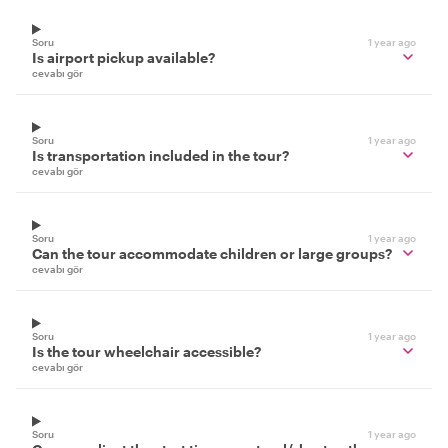
Soru
1 year ago
Is airport pickup available?
cevabı gör
Soru
1 year ago
Is transportation included in the tour?
cevabı gör
Soru
1 year ago
Can the tour accommodate children or large groups?
cevabı gör
Soru
1 year ago
Is the tour wheelchair accessible?
cevabı gör
Soru
1 year ago