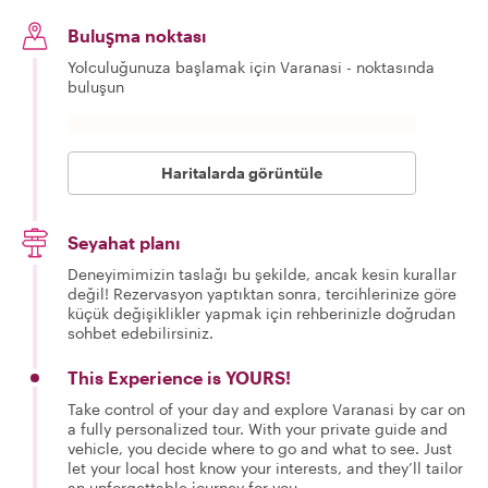
Buluşma noktası
Yolculuğunuza başlamak için Varanasi - noktasında
buluşun
Haritalarda görüntüle
Seyahat planı
Deneyimimizin taslağı bu şekilde, ancak kesin kurallar
değil! Rezervasyon yaptıktan sonra, tercihlerinize göre
küçük değişiklikler yapmak için rehberinizle doğrudan
sohbet edebilirsiniz.
This Experience is YOURS!
Take control of your day and explore Varanasi by car on
a fully personalized tour. With your private guide and
vehicle, you decide where to go and what to see. Just
let your local host know your interests, and they’ll tailor
an unforgettable journey for you.