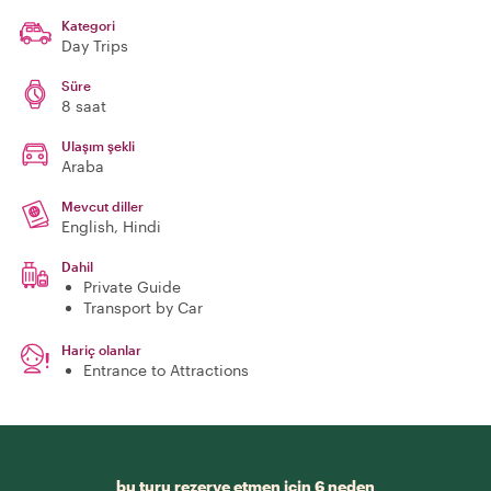
Kategori
Day Trips
Süre
8 saat
Ulaşım şekli
Araba
Mevcut diller
English, Hindi
Dahil
Private Guide
Transport by Car
Hariç olanlar
Entrance to Attractions
bu turu rezerve etmen için 6 neden