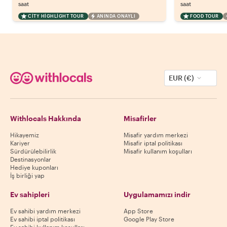
saat
saat
CITY HIGHLIGHT TOUR
ANINDA ONAYLI
FOOD TOUR
EUR (€)
Withlocals Hakkında
Misafirler
Hikayemiz
Misafir yardım merkezi
Kariyer
Misafir iptal politikası
Sürdürülebilirlik
Misafir kullanım koşulları
Destinasyonlar
Hediye kuponları
İş birliği yap
Ev sahipleri
Uygulamamızı indir
Ev sahibi yardım merkezi
App Store
Ev sahibi iptal politikası
Google Play Store
Ev sahibi kullanım koşulları