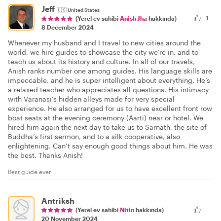
Jeff
🇺🇸
United States
1
(Yerel ev sahibi
Anish Jha
hakkında)
8 December 2024
Whenever my husband and I travel to new cities around the
world, we hire guides to showcase the city we’re in, and to
teach us about its history and culture. In all of our travels,
Anish ranks number one among guides. His language skills are
impeccable, and he is super intelligent about everything. He’s
a relaxed teacher who appreciates all questions. His intimacy
with Varanasi’s hidden alleys made for very special
experience. He also arranged for us to have excellent front row
boat seats at the evening ceremony (Aarti) near or hotel. We
hired him again the next day to take us to Sarnath, the site of
Buddha’s first sermon, and to a silk cooperative, also
enlightening. Can’t say enough good things about him. He was
the best. Thanks Anish!
Best guide ever
Antriksh
(Yerel ev sahibi
Nitin
hakkında)
20 November 2024