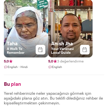
Taha
Anish Jha
A Walk To
Your Varanasi
Remember
Local Guide
5,0
5,0
3 değerlendirme
English・Hindi
English
Bu
plan
Yerel rehberinizle neler yapacağınızı görmek için
aşağıdaki plana göz atın. Bu teklifi dilediğiniz rehber ile
kişiselleştirmekten çekinmeyin.