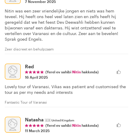
7 November 2025
Nitin was een zeer vriendelijke jongen en niets was hem
teveel. Hij heeft ons heel veel laten zien en zelfs heeft hij
geregeld dat we het feest Dev Deewahli hebben kunnen
bijwonen vanaf een dakterras. Hij wist ontzettend veel te
vertellen over Varanasi en de cultuur. Zeer aan te bevelen!
Sprak goed Engels.
Zeer discreet en behulpzaam
Red
(Yerel ev sahibi
Nitin
hakkında)
16 April 2025
Lovely tour of Varanasi, Vikas was patient and customised the
tour as per my needs and interests
Fantastic Tour of Varanasi
Natasha
🇬🇧
United Kingdom
(Yerel ev sahibi
Nitin
hakkında)
11 March 2025