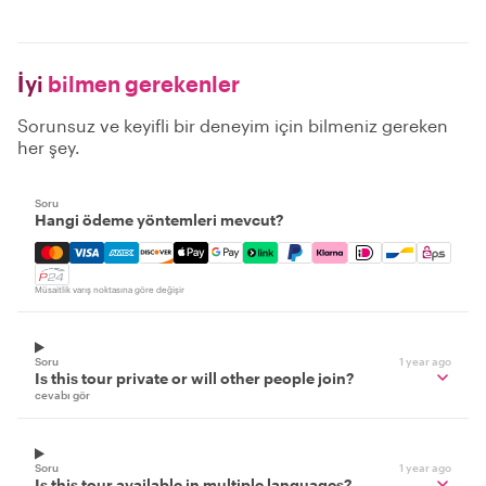
İyi
bilmen gerekenler
Sorunsuz ve keyifli bir deneyim için bilmeniz gereken
her şey.
Soru
Hangi ödeme yöntemleri mevcut?
Mastercard, Visa, Amex, Discover, Apple Pay, Google Pay
Müsaitlik varış noktasına göre değişir
Soru
1 year ago
Is this tour private or will other people join?
cevabı gör
Soru
1 year ago
Is this tour available in multiple languages?