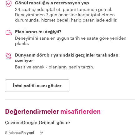
Gönül rahatlığıyla rezervasyon yap
24 saat içinde iptal et, paranı tamamen geri al.
Deneyiminden 7 gün öncesine kadar iptal etmen
durumunda, hizmet bedeli hariç paran iade edilir.
Planlarınız mı değişti?
Deneyimini sana en uygun tarih ve saate göre yeniden
planla.
Dünyanın dört bir yanındaki gezginler tarafından
seviliyor
Basit ve esnek - planların, senin tarzın.
İptal politikasını göster
Değerlendirmeler
misafirlerden
Çeviren:
Google
-
Orijinali göster
Sıralama: