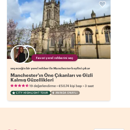
Favori yerel rehberini seç
seçeceğin bir yerel rehber ile Manchester keyfini çıkar
Manchester'ın Öne Çıkanları ve Gizli
Kalmış Güzellikleri
•
•
19 değerlendirme
€50.74
kişi başı
3 saat
CITY HIGHLIGHT TOUR
ANINDA ONAYLI