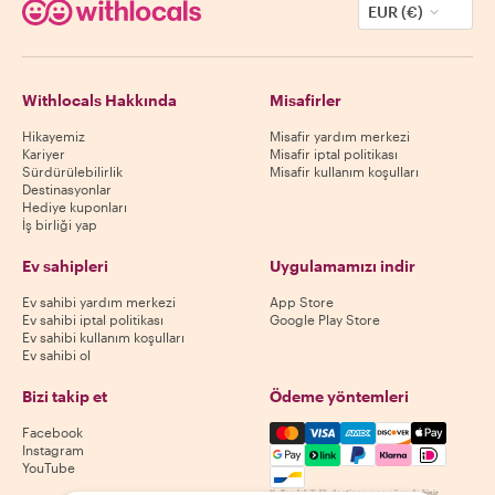
EUR (€)
Withlocals Hakkında
Misafirler
Hikayemiz
Misafir yardım merkezi
Kariyer
Misafir iptal politikası
Sürdürülebilirlik
Misafir kullanım koşulları
Destinasyonlar
Hediye kuponları
İş birliği yap
Ev sahipleri
Uygulamamızı indir
Ev sahibi yardım merkezi
App Store
Ev sahibi iptal politikası
Google Play Store
Ev sahibi kullanım koşulları
Ev sahibi ol
Bizi takip et
Ödeme yöntemleri
Mastercard, Visa, Amex, Di
Facebook
Instagram
YouTube
Kullanılabilirlik destinasyona göre değişir