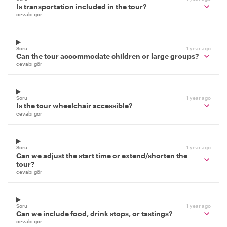
Is transportation included in the tour?
cevabı gör
Soru
1 year ago
Can the tour accommodate children or large groups?
cevabı gör
Soru
1 year ago
Is the tour wheelchair accessible?
cevabı gör
Soru
1 year ago
Can we adjust the start time or extend/shorten the
tour?
cevabı gör
Soru
1 year ago
Can we include food, drink stops, or tastings?
cevabı gör