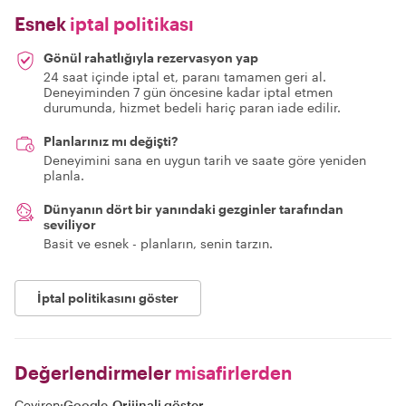
Esnek
iptal politikası
Gönül rahatlığıyla rezervasyon yap
24 saat içinde iptal et, paranı tamamen geri al.
Deneyiminden 7 gün öncesine kadar iptal etmen
durumunda, hizmet bedeli hariç paran iade edilir.
Planlarınız mı değişti?
Deneyimini sana en uygun tarih ve saate göre yeniden
planla.
Dünyanın dört bir yanındaki gezginler tarafından
seviliyor
Basit ve esnek - planların, senin tarzın.
İptal politikasını göster
Değerlendirmeler
misafirlerden
Çeviren:
Google
-
Orijinali göster