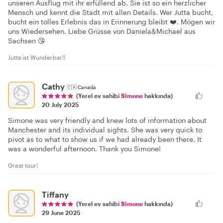
unseren Ausflug mit ihr erfüllend ab. Sie ist so ein herzlicher
Mensch und kennt die Stadt mit allen Details. Wer Jutta bucht,
bucht ein tolles Erlebnis das in Erinnerung bleibt ❤️. Mögen wir
uns Wiedersehen. Liebe Grüsse von Daniela&Michael aus
Sachsen 😘
Jutta ist Wunderbar!!
Cathy
🇨🇦
Canada
(Yerel ev sahibi
Simone
hakkında)
20 July 2025
Simone was very friendly and knew lots of information about
Manchester and its individual sights. She was very quick to
pivot as to what to show us if we had already been there. It
was a wonderful afternoon. Thank you Simone!
Great tour!
Tiffany
(Yerel ev sahibi
Simone
hakkında)
29 June 2025