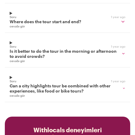
Soru
1 year ago
Where does the tour start and end?
cevabı gör
Soru
1 year ago
Is it better to do the tour in the morning or afternoon
to avoid crowds?
cevabı gör
Soru
1 year ago
Can a city highlights tour be combined with other
experiences, like food or bike tours?
cevabı gör
Withlocals deneyimleri