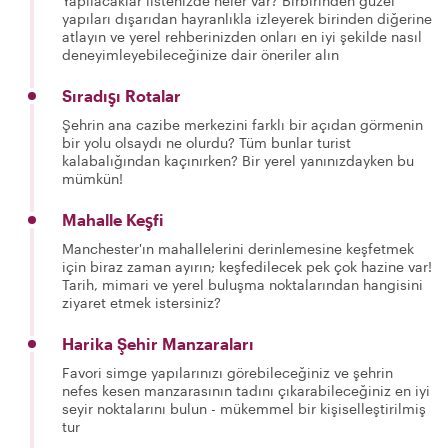
Yapılacaklar listenizde neler var? Birbirinden güzel
yapıları dışarıdan hayranlıkla izleyerek birinden diğerine
atlayın ve yerel rehberinizden onları en iyi şekilde nasıl
deneyimleyebileceğinize dair öneriler alın
Sıradışı Rotalar
Şehrin ana cazibe merkezini farklı bir açıdan görmenin
bir yolu olsaydı ne olurdu? Tüm bunlar turist
kalabalığından kaçınırken? Bir yerel yanınızdayken bu
mümkün!
Mahalle Keşfi
Manchester'ın mahallelerini derinlemesine keşfetmek
için biraz zaman ayırın; keşfedilecek pek çok hazine var!
Tarih, mimari ve yerel buluşma noktalarından hangisini
ziyaret etmek istersiniz?
Harika Şehir Manzaraları
Favori simge yapılarınızı görebileceğiniz ve şehrin
nefes kesen manzarasının tadını çıkarabileceğiniz en iyi
seyir noktalarını bulun - mükemmel bir kişiselleştirilmiş
tur