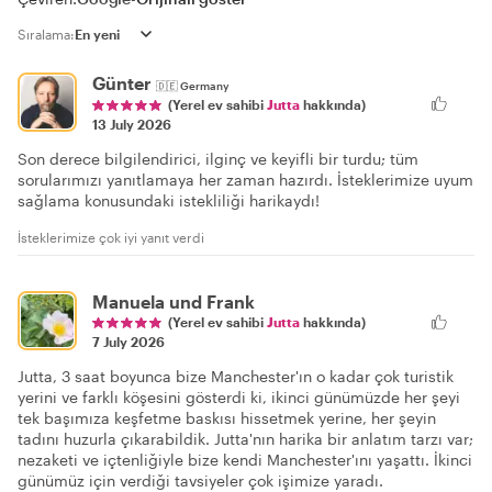
Sıralama:
Günter
🇩🇪
Germany
(Yerel ev sahibi
Jutta
hakkında)
13 July 2026
Son derece bilgilendirici, ilginç ve keyifli bir turdu; tüm
sorularımızı yanıtlamaya her zaman hazırdı. İsteklerimize uyum
sağlama konusundaki istekliliği harikaydı!
İsteklerimize çok iyi yanıt verdi
Manuela und Frank
(Yerel ev sahibi
Jutta
hakkında)
7 July 2026
Jutta, 3 saat boyunca bize Manchester'ın o kadar çok turistik
yerini ve farklı köşesini gösterdi ki, ikinci günümüzde her şeyi
tek başımıza keşfetme baskısı hissetmek yerine, her şeyin
tadını huzurla çıkarabildik. Jutta'nın harika bir anlatım tarzı var;
nezaketi ve içtenliğiyle bize kendi Manchester'ını yaşattı. İkinci
günümüz için verdiği tavsiyeler çok işimize yaradı.