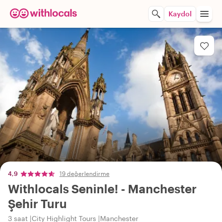
Kaydol
4,9
19 değerlendirme
Withlocals Seninle! - Manchester
Şehir Turu
3 saat
City Highlight Tours
Manchester