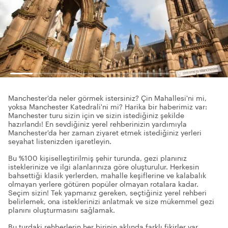
Manchester'da neler görmek istersiniz? Çin Mahallesi'ni mi,
yoksa Manchester Katedrali'ni mi? Harika bir haberimiz var:
Manchester turu sizin için ve sizin istediğiniz şekilde
hazırlandı! En sevdiğiniz yerel rehberinizin yardımıyla
Manchester'da her zaman ziyaret etmek istediğiniz yerleri
seyahat listenizden işaretleyin.
Bu %100 kişiselleştirilmiş şehir turunda, gezi planınız
isteklerinize ve ilgi alanlarınıza göre oluşturulur. Herkesin
bahsettiği klasik yerlerden, mahalle keşiflerine ve kalabalık
olmayan yerlere götüren popüler olmayan rotalara kadar.
Seçim sizin! Tek yapmanız gereken, seçtiğiniz yerel rehberi
belirlemek, ona isteklerinizi anlatmak ve size mükemmel gezi
planını oluşturmasını sağlamak.
Bu turdaki rehberlerin her birinin aklında farklı fikirler var.