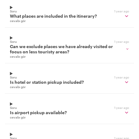
Soru
1 year ago
What places are included in the itinerary?
cevabı gör
Soru
1 year ago
Can we exclude places we have already visited or
focus on less touristy areas?
cevabı gör
Soru
1 year ago
Is hotel or station pickup included?
cevabı gör
Soru
1 year ago
Is airport pickup available?
cevabı gör
Soru
1 year ago