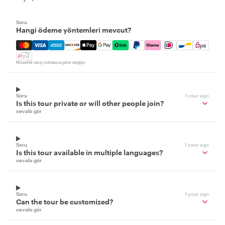
Soru
Hangi ödeme yöntemleri mevcut?
Mastercard, Visa, Amex, Discover, Apple Pay, Google Pay
Müsaitlik varış noktasına göre değişir
Soru
1 year ago
Is this tour private or will other people join?
cevabı gör
Soru
1 year ago
Is this tour available in multiple languages?
cevabı gör
Soru
1 year ago
Can the tour be customized?
cevabı gör