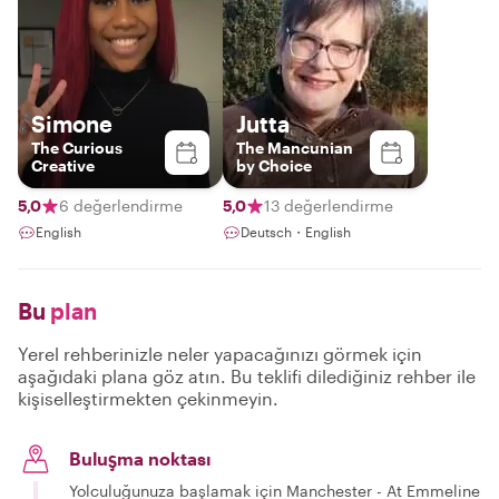
Simone
Jutta
The Curious
The Mancunian
Creative
by Choice
5,0
6 değerlendirme
5,0
13 değerlendirme
English
Deutsch・English
Bu
plan
Yerel rehberinizle neler yapacağınızı görmek için
aşağıdaki plana göz atın. Bu teklifi dilediğiniz rehber ile
kişiselleştirmekten çekinmeyin.
Buluşma noktası
Yolculuğunuza başlamak için Manchester - At Emmeline