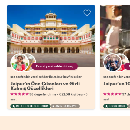
Favori yerel rehberini seç
seçeceğin bir yerel rehber ile Jaipur keyfini çıkar
seçeceğin bir yerel
Jaipur'ın Öne Çıkanları ve Gizli
Jaipur'un 10
Kalmış Güzellikleri
•
•
38 değerlendirme
€22.06
kişi başı
3
37 d
saat
saat
CITY HIGHLIGHT TOUR
ANINDA ONAYLI
FOOD TOUR