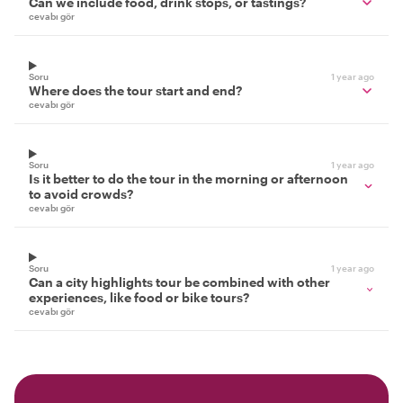
Can we include food, drink stops, or tastings?
cevabı gör
Soru
1 year ago
Where does the tour start and end?
cevabı gör
Soru
1 year ago
Is it better to do the tour in the morning or afternoon
to avoid crowds?
cevabı gör
Soru
1 year ago
Can a city highlights tour be combined with other
experiences, like food or bike tours?
cevabı gör