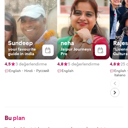
Sundeep
neha
Raje
your favourite
Jaipur Journeys
“Licen
guide in india
Pro
Cultura
Storytel
Jaipur 
4,5
3 değerlendirme
4,8
5 değerlendirme
4,8
25 
English・Hindi・Русский
English
Englis
Italiano
Bu
plan