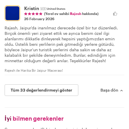
Kristin
🇺🇸
United States
(Yerel ev sahibi
Rajesh
hakkında)
26 February 2026
Rajesh, Jaipur'da inanılmaz derecede özel bir tur düzenledi.
Birçok önemli yeri ziyaret ettik ve ayrıca benim özel ilgi
alanlarımı dikkatle dinleyerek hepsini yaptığımızdan emin
oldu. Üstelik beni yerlilerin pek gitmediği yerlere götürdü,
böylece Jaipur'un turistik yerlerini daha sakin ve daha az
kalabalık bir şekilde deneyimledim. Bunlar, edindiğim için
minnettar olduğum değerli anılar. Teşekkürler Rajesh!
Rajesh ile Harika Bir Jaipur Macerası!
Tüm 33 değerlendirmeyi göster
Başa dön
İyi
bilmen gerekenler