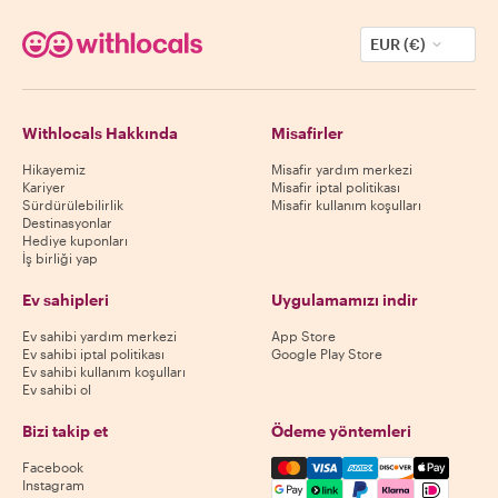
EUR (€)
Withlocals Hakkında
Misafirler
Hikayemiz
Misafir yardım merkezi
Kariyer
Misafir iptal politikası
Sürdürülebilirlik
Misafir kullanım koşulları
Destinasyonlar
Hediye kuponları
İş birliği yap
Ev sahipleri
Uygulamamızı indir
Ev sahibi yardım merkezi
App Store
Ev sahibi iptal politikası
Google Play Store
Ev sahibi kullanım koşulları
Ev sahibi ol
Bizi takip et
Ödeme yöntemleri
Mastercard, Visa, Amex, Di
Facebook
Instagram