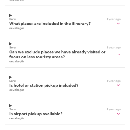
Soru
1 year ago
What places are included in the itinerary?
cevabı gör
Soru
1 year ago
Can we exclude places we have already visited or
focus on less touristy areas?
cevabı gör
Soru
1 year ago
Is hotel or station pickup included?
cevabı gör
Soru
1 year ago
Is airport pickup available?
cevabı gör