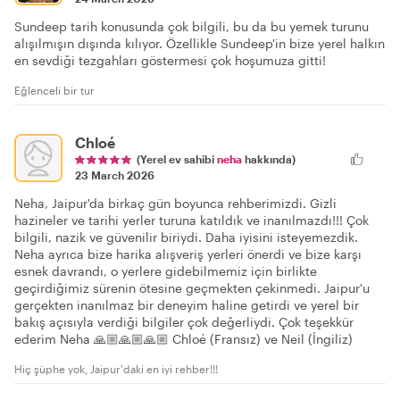
Sundeep tarih konusunda çok bilgili, bu da bu yemek turunu
alışılmışın dışında kılıyor. Özellikle Sundeep'in bize yerel halkın
en sevdiği tezgahları göstermesi çok hoşumuza gitti!
Eğlenceli bir tur
Chloé
(Yerel ev sahibi
neha
hakkında)
23 March 2026
Neha, Jaipur'da birkaç gün boyunca rehberimizdi. Gizli
hazineler ve tarihi yerler turuna katıldık ve inanılmazdı!!! Çok
bilgili, nazik ve güvenilir biriydi. Daha iyisini isteyemezdik.
Neha ayrıca bize harika alışveriş yerleri önerdi ve bize karşı
esnek davrandı, o yerlere gidebilmemiz için birlikte
geçirdiğimiz sürenin ötesine geçmekten çekinmedi. Jaipur'u
gerçekten inanılmaz bir deneyim haline getirdi ve yerel bir
bakış açısıyla verdiği bilgiler çok değerliydi. Çok teşekkür
ederim Neha 🙏🏼🙏🏼🙏🏼 Chloé (Fransız) ve Neil (İngiliz)
Hiç şüphe yok, Jaipur'daki en iyi rehber!!!