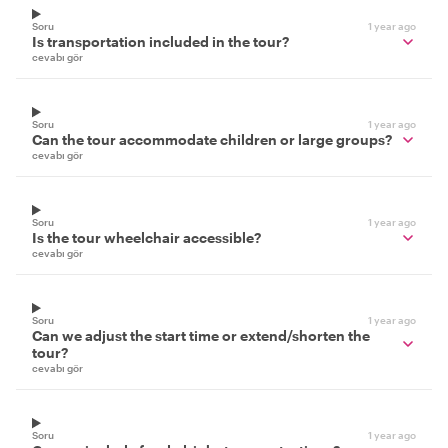
Soru
1 year ago
Is transportation included in the tour?
cevabı gör
Soru
1 year ago
Can the tour accommodate children or large groups?
cevabı gör
Soru
1 year ago
Is the tour wheelchair accessible?
cevabı gör
Soru
1 year ago
Can we adjust the start time or extend/shorten the
tour?
cevabı gör
Soru
1 year ago