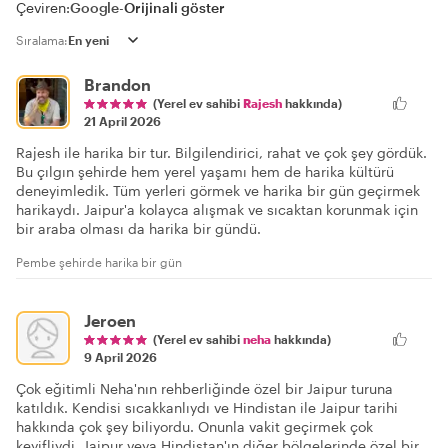
Çeviren:
Google
-
Orijinali göster
Sıralama:
Brandon
(Yerel ev sahibi
Rajesh
hakkında)
21 April 2026
Rajesh ile harika bir tur. Bilgilendirici, rahat ve çok şey gördük.
Bu çılgın şehirde hem yerel yaşamı hem de harika kültürü
deneyimledik. Tüm yerleri görmek ve harika bir gün geçirmek
harikaydı. Jaipur'a kolayca alışmak ve sıcaktan korunmak için
bir araba olması da harika bir gündü.
Pembe şehirde harika bir gün
Jeroen
(Yerel ev sahibi
neha
hakkında)
9 April 2026
Çok eğitimli Neha'nın rehberliğinde özel bir Jaipur turuna
katıldık. Kendisi sıcakkanlıydı ve Hindistan ile Jaipur tarihi
hakkında çok şey biliyordu. Onunla vakit geçirmek çok
keyifliydi. Jaipur veya Hindistan'ın diğer bölgelerinde özel bir