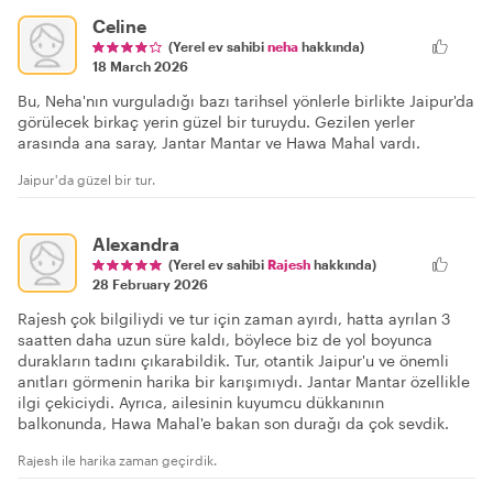
Celine
(Yerel ev sahibi
neha
hakkında)
18 March 2026
Bu, Neha'nın vurguladığı bazı tarihsel yönlerle birlikte Jaipur'da
görülecek birkaç yerin güzel bir turuydu. Gezilen yerler
arasında ana saray, Jantar Mantar ve Hawa Mahal vardı.
Jaipur'da güzel bir tur.
Alexandra
(Yerel ev sahibi
Rajesh
hakkında)
28 February 2026
Rajesh çok bilgiliydi ve tur için zaman ayırdı, hatta ayrılan 3
saatten daha uzun süre kaldı, böylece biz de yol boyunca
durakların tadını çıkarabildik. Tur, otantik Jaipur'u ve önemli
anıtları görmenin harika bir karışımıydı. Jantar Mantar özellikle
ilgi çekiciydi. Ayrıca, ailesinin kuyumcu dükkanının
balkonunda, Hawa Mahal'e bakan son durağı da çok sevdik.
Rajesh ile harika zaman geçirdik.