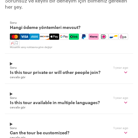
Sorunsuz ve keyifli bir deneyim için bilmeniz gereken
her şey.
Soru
Hangi ödeme yöntemleri mevcut?
Mastercard, Visa, Amex, Discover, Apple Pay, Google Pay
Müsaitlik varış noktasına göre değişir
Soru
1 year ago
Is this tour private or will other people join?
cevabı gör
Soru
1 year ago
Is this tour available in multiple languages?
cevabı gör
Soru
1 year ago
Can the tour be customized?
cevabı gör