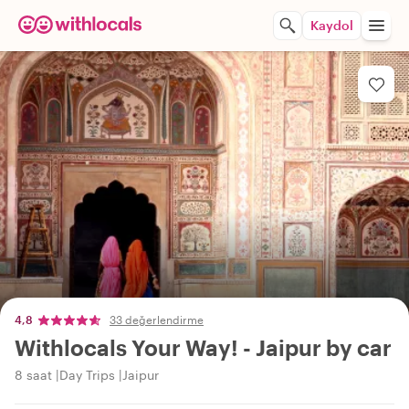
Kaydol
4,8
33 değerlendirme
Withlocals Your Way! - Jaipur by car
8 saat
Day Trips
Jaipur