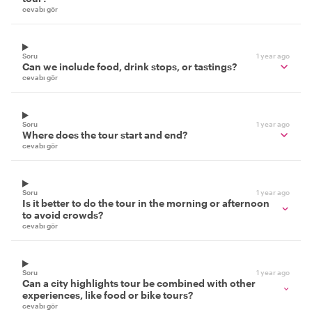
cevabı gör
Soru
1 year ago
Can we include food, drink stops, or tastings?
cevabı gör
Soru
1 year ago
Where does the tour start and end?
cevabı gör
Soru
1 year ago
Is it better to do the tour in the morning or afternoon
to avoid crowds?
cevabı gör
Soru
1 year ago
Can a city highlights tour be combined with other
experiences, like food or bike tours?
cevabı gör