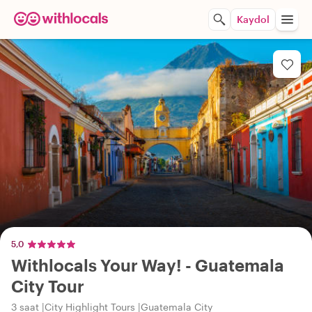
Kaydol
5,0
Withlocals Your Way! - Guatemala
City Tour
3 saat
City Highlight Tours
Guatemala City