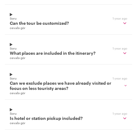
Soru
1 year ago
Can the tour be customized?
cevabı gör
Soru
1 year ago
What places are included in the itinerary?
cevabı gör
Soru
1 year ago
Can we exclude places we have already visited or
focus on less touristy areas?
cevabı gör
Soru
1 year ago
Is hotel or station pickup included?
cevabı gör