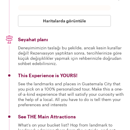
Haritalarda görüntüle
Seyahat planı
Deneyimimizin taslağı bu şekilde, ancak kesin kurallar
değil! Rezervasyon yaptıktan sonra, tercihlerinize göre
küçük değişiklikler yapmak için rehberinizle doğrudan
sohbet edebilirsiniz.
This Experience is YOURS!
See the landmarks and places in Guatemala City that
you pick on a 100% personalized tour. Make this a one-
of-a-kind experience that will satisfy your curiosity with
the help of a local. All you have to do is tell them your
preferences and interests
See THE Main Attractions
What’s on your bucket list? Hop from landmark to