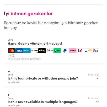
İyi
bilmen gerekenler
Sorunsuz ve keyifli bir deneyim için bilmeniz gereken
her şey.
Soru
Hangi ödeme yöntemleri mevcut?
Mastercard, Visa, Amex, Discover, Apple Pay, Google Pay
Müsaitlik varış noktasına göre değişir
Soru
1 year ago
Is this tour private or will other people join?
cevabı gör
Soru
1 year ago
Is this tour available in multiple languages?
cevabı gör