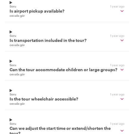
Soru
1 year ago
Is airport pickup available?
cevabı gör
Soru
1 year ago
Is transportation included in the tour?
cevabı gör
Soru
1 year ago
Can the tour accommodate children or large groups?
cevabı gör
Soru
1 year ago
Is the tour wheelchair accessible?
cevabı gör
Soru
1 year ago
Can we adjust the start time or extend/shorten the
tour?