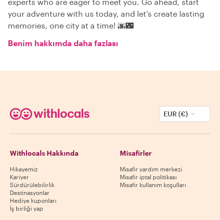
experts who are eager to meet you. Go ahead, start
your adventure with us today, and let's create lasting
memories, one city at a time! 🌆🌃
Benim hakkımda daha fazlası
EUR (€)
Withlocals Hakkında
Misafirler
Hikayemiz
Misafir yardım merkezi
Kariyer
Misafir iptal politikası
Sürdürülebilirlik
Misafir kullanım koşulları
Destinasyonlar
Hediye kuponları
İş birliği yap