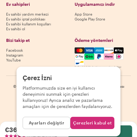
Ev sahipleri
Uygulamamızı indir
Ev sahibi yardım merkezi
App Store
Ev sahibi iptal politikası
Google Play Store
Ev sahibi kullanım koşulları
Ev sahibi ol
Bizi takip et
Ödeme yöntemleri
Mastercard, Visa, Amex, Di
Facebook
Instagram
YouTube
Kullanılabilirlik destinasyona göre değişir
Çerez İzni
©
2026
Withlocals.com
|
Gizlilik Politikası
|
Çerezler
|
Site haritası
Platformumuzda size en iyi kullanıcı
deneyimini sunmak için çerezleri
kullanıyoruz! Ayrıca analiz ve pazarlama
amaçları için de çerezlerden faydalanıyoruz.
Ayarları değiştir
Çerezleri kabul et
€36.77
kişi başı
Seç
0 değerlendirme