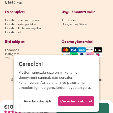
İş birliği yap
Ev sahipleri
Uygulamamızı indir
Ev sahibi yardım merkezi
App Store
Ev sahibi iptal politikası
Google Play Store
Ev sahibi kullanım koşulları
Ev sahibi ol
Bizi takip et
Ödeme yöntemleri
Mastercard, Visa, Amex, Di
Facebook
Instagram
YouTube
Çerez İzni
Kullanılabilirlik destinasyona göre değişir
Platformumuzda size en iyi kullanıcı
deneyimini sunmak için çerezleri
©
2026
Withlocals.com
|
Gizlilik Politikası
|
Çerezler
|
Site haritası
kullanıyoruz! Ayrıca analiz ve pazarlama
amaçları için de çerezlerden faydalanıyoruz.
Ayarları değiştir
Çerezleri kabul et
€106.62
kişi başı
Seç
66 değerlendirme