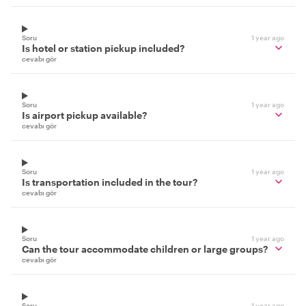
Soru
1 year ago
Is hotel or station pickup included?
cevabı gör
Soru
1 year ago
Is airport pickup available?
cevabı gör
Soru
1 year ago
Is transportation included in the tour?
cevabı gör
Soru
1 year ago
Can the tour accommodate children or large groups?
cevabı gör
Soru
1 year ago