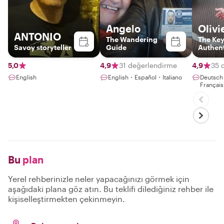
Angelo
Olivi
ANTONIO
The Wandering
The Key
Savoy storyteller
Guide
Authent
5,0
4,9
31 değerlendirme
4,9
35 
English
English・Español・Italiano
Deutsc
Français
Bu
plan
Yerel rehberinizle neler yapacağınızı görmek için
aşağıdaki plana göz atın. Bu teklifi dilediğiniz rehber ile
kişiselleştirmekten çekinmeyin.