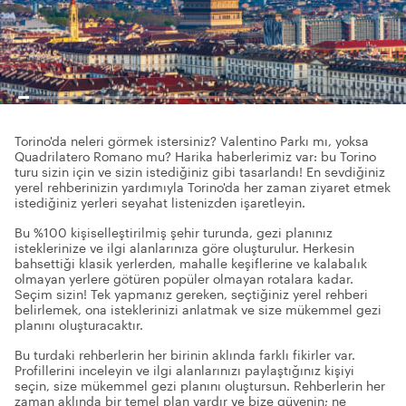
Torino'da neleri görmek istersiniz? Valentino Parkı mı, yoksa
Quadrilatero Romano mu? Harika haberlerimiz var: bu Torino
turu sizin için ve sizin istediğiniz gibi tasarlandı! En sevdiğiniz
yerel rehberinizin yardımıyla Torino'da her zaman ziyaret etmek
istediğiniz yerleri seyahat listenizden işaretleyin.
Bu %100 kişiselleştirilmiş şehir turunda, gezi planınız
isteklerinize ve ilgi alanlarınıza göre oluşturulur. Herkesin
bahsettiği klasik yerlerden, mahalle keşiflerine ve kalabalık
olmayan yerlere götüren popüler olmayan rotalara kadar.
Seçim sizin! Tek yapmanız gereken, seçtiğiniz yerel rehberi
belirlemek, ona isteklerinizi anlatmak ve size mükemmel gezi
planını oluşturacaktır.
Bu turdaki rehberlerin her birinin aklında farklı fikirler var.
Profillerini inceleyin ve ilgi alanlarınızı paylaştığınız kişiyi
seçin, size mükemmel gezi planını oluştursun. Rehberlerin her
zaman aklında bir temel plan vardır ve bize güvenin; ne