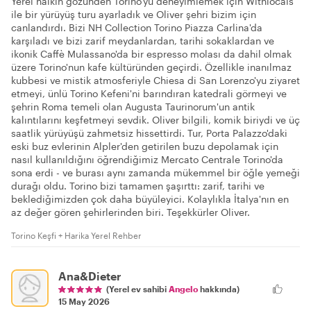
Yerel halkın gözünden Torino'yu deneyimlemek için Withlocals
ile bir yürüyüş turu ayarladık ve Oliver şehri bizim için
canlandırdı. Bizi NH Collection Torino Piazza Carlina'da
karşıladı ve bizi zarif meydanlardan, tarihi sokaklardan ve
ikonik Caffè Mulassano'da bir espresso molası da dahil olmak
üzere Torino'nun kafe kültüründen geçirdi. Özellikle inanılmaz
kubbesi ve mistik atmosferiyle Chiesa di San Lorenzo'yu ziyaret
etmeyi, ünlü Torino Kefeni'ni barındıran katedrali görmeyi ve
şehrin Roma temeli olan Augusta Taurinorum'un antik
kalıntılarını keşfetmeyi sevdik. Oliver bilgili, komik biriydi ve üç
saatlik yürüyüşü zahmetsiz hissettirdi. Tur, Porta Palazzo'daki
eski buz evlerinin Alpler'den getirilen buzu depolamak için
nasıl kullanıldığını öğrendiğimiz Mercato Centrale Torino'da
sona erdi - ve burası aynı zamanda mükemmel bir öğle yemeği
durağı oldu. Torino bizi tamamen şaşırttı: zarif, tarihi ve
beklediğimizden çok daha büyüleyici. Kolaylıkla İtalya'nın en
az değer gören şehirlerinden biri. Teşekkürler Oliver.
Torino Keşfi + Harika Yerel Rehber
Ana&Dieter
(Yerel ev sahibi
Angelo
hakkında)
15 May 2026