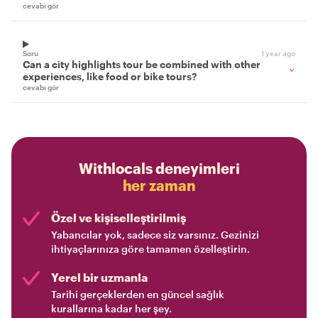
cevabı gör
Soru
1 year ago
Can a city highlights tour be combined with other
experiences, like food or bike tours?
cevabı gör
Withlocals deneyimleri
her zaman
Özel ve kişiselleştirilmiş
Yabancılar yok, sadece siz varsınız. Gezinizi
ihtiyaçlarınıza göre tamamen özelleştirin.
Yerel bir uzmanla
Tarihi gerçeklerden en güncel sağlık
kurallarına kadar her şey.