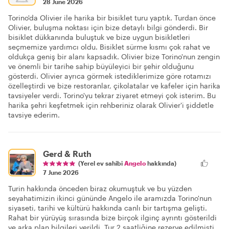
28 June 2026
Torino'da Olivier ile harika bir bisiklet turu yaptık. Turdan önce
Olivier, buluşma noktası için bize detaylı bilgi gönderdi. Bir
bisiklet dükkanında buluştuk ve bize uygun bisikletleri
seçmemize yardımcı oldu. Bisiklet sürme kısmı çok rahat ve
oldukça geniş bir alanı kapsadık. Olivier bize Torino'nun zengin
ve önemli bir tarihe sahip büyüleyici bir şehir olduğunu
gösterdi. Olivier ayrıca görmek istediklerimize göre rotamızı
özelleştirdi ve bize restoranlar, çikolatalar ve kafeler için harika
tavsiyeler verdi. Torino'yu tekrar ziyaret etmeyi çok isterim. Bu
harika şehri keşfetmek için rehberiniz olarak Olivier'i şiddetle
tavsiye ederim.
Gerd & Ruth
(Yerel ev sahibi
Angelo
hakkında)
7 June 2026
Turin hakkında önceden biraz okumuştuk ve bu yüzden
seyahatimizin ikinci gününde Angelo ile aramızda Torino'nun
siyaseti, tarihi ve kültürü hakkında canlı bir tartışma gelişti.
Rahat bir yürüyüş sırasında bize birçok ilginç ayrıntı gösterildi
ve arka plan bilgileri verildi. Tur 2 saatliğine rezerve edilmişti.