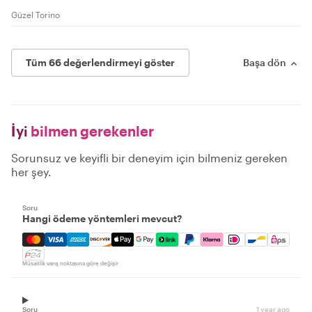
Güzel Torino
Tüm 66 değerlendirmeyi göster
Başa dön
İyi
bilmen gerekenler
Sorunsuz ve keyifli bir deneyim için bilmeniz gereken
her şey.
Soru
Hangi ödeme yöntemleri mevcut?
Mastercard, Visa, Amex, Discover, Apple Pay, Google Pay
Müsaitlik varış noktasına göre değişir
Soru
1 year ago