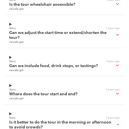
Is the tour wheelchair accessible?
cevabı gör
Soru
1 year ago
Can we adjust the start time or extend/shorten the
tour?
cevabı gör
Soru
1 year ago
Can we include food, drink stops, or tastings?
cevabı gör
Soru
1 year ago
Where does the tour start and end?
cevabı gör
Soru
1 year ago
Is it better to do the tour in the morning or afternoon
to avoid crowds?