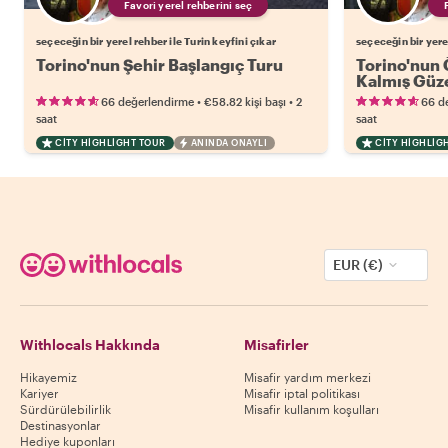
Favori yerel rehberini seç
seçeceğin bir yerel rehber ile Turin keyfini çıkar
seçeceğin bir yerel
Torino'nun Şehir Başlangıç Turu
Torino'nun 
Kalmış Güze
•
•
66 değerlendirme
€58.82
kişi başı
2
66 d
saat
saat
CITY HIGHLIGHT TOUR
ANINDA ONAYLI
CITY HIGHLIG
EUR (€)
Withlocals Hakkında
Misafirler
Hikayemiz
Misafir yardım merkezi
Kariyer
Misafir iptal politikası
Sürdürülebilirlik
Misafir kullanım koşulları
Destinasyonlar
Hediye kuponları