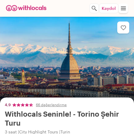
Kaydol
4,9
66 değerlendirme
Withlocals Seninle! - Torino Şehir
Turu
3 saat
City Highlight Tours
Turin