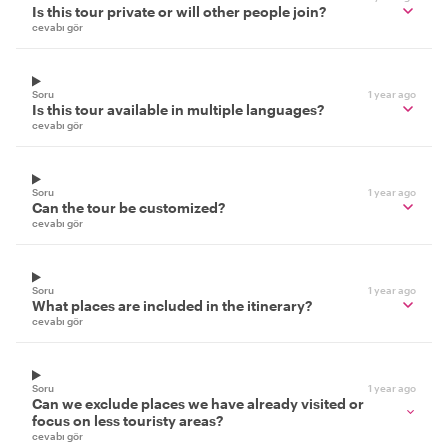
Is this tour private or will other people join?
cevabı gör
Soru
1 year ago
Is this tour available in multiple languages?
cevabı gör
Soru
1 year ago
Can the tour be customized?
cevabı gör
Soru
1 year ago
What places are included in the itinerary?
cevabı gör
Soru
1 year ago
Can we exclude places we have already visited or
focus on less touristy areas?
cevabı gör