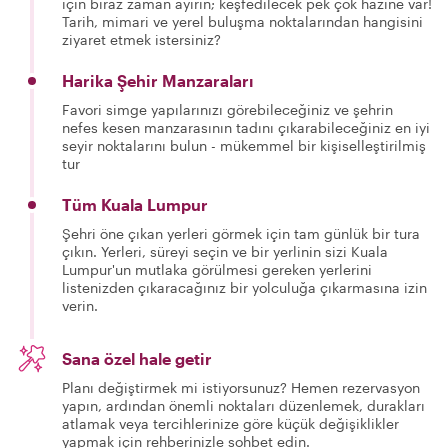
için biraz zaman ayırın; keşfedilecek pek çok hazine var!
Tarih, mimari ve yerel buluşma noktalarından hangisini
ziyaret etmek istersiniz?
Harika Şehir Manzaraları
Favori simge yapılarınızı görebileceğiniz ve şehrin
nefes kesen manzarasının tadını çıkarabileceğiniz en iyi
seyir noktalarını bulun - mükemmel bir kişiselleştirilmiş
tur
Tüm Kuala Lumpur
Şehri öne çıkan yerleri görmek için tam günlük bir tura
çıkın. Yerleri, süreyi seçin ve bir yerlinin sizi Kuala
Lumpur'un mutlaka görülmesi gereken yerlerini
listenizden çıkaracağınız bir yolculuğa çıkarmasına izin
verin.
Sana özel hale getir
Planı değiştirmek mi istiyorsunuz? Hemen rezervasyon
yapın, ardından önemli noktaları düzenlemek, durakları
atlamak veya tercihlerinize göre küçük değişiklikler
yapmak için rehberinizle sohbet edin.