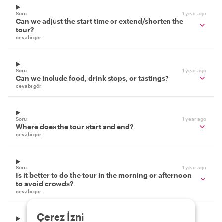
Soru
1 year ago
Can we adjust the start time or extend/shorten the
tour?
cevabı gör
Soru
1 year ago
Can we include food, drink stops, or tastings?
cevabı gör
Soru
1 year ago
Where does the tour start and end?
cevabı gör
Soru
1 year ago
Is it better to do the tour in the morning or afternoon
to avoid crowds?
cevabı gör
Çerez İzni