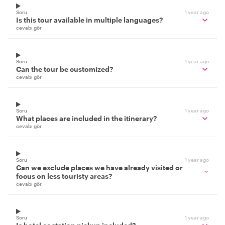
Soru
1 year ago
Is this tour available in multiple languages?
cevabı gör
Soru
1 year ago
Can the tour be customized?
cevabı gör
Soru
1 year ago
What places are included in the itinerary?
cevabı gör
Soru
1 year ago
Can we exclude places we have already visited or
focus on less touristy areas?
cevabı gör
Soru
1 year ago