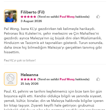
Filiberto (Fil)
(Yerel ev sahibi
Paul Wong
hakkında)
3 August 2026
Pal Wong, bana KL'yi gezdirirken tek kelimeyle harikaydı.
Petronas İkiz Kuleleri'ni, şehir merkezini ve Çin Mahallesi'ni
gezdirdi; ayrıca Malezya'nın üç büyük dini olan Müslümanlık,
Hinduizm ve Taoizm'e ait tapınakları gösterdi. Turun sonunda,
daha önce hiç bilmediğim Malezya'yı gerçekten tanımış gibi
hissettim.
Paul KL'yi çok iyi biliyor!
Heleanna
(Yerel ev sahibi
Paul Wong
hakkında)
25 July 2026
Paul, KL şehrini ve tarihini keşfetmemiz için bize tam bir gün
boyunca eşlik etti. Kendisi oldukça bilgili ve yanında siyaset,
yemek, kültür, binalar, din ve Malezya hakkında bilgiler içeren
bir kitap taşıyor. Ziyareti keyifli hale getiriyor; grubumuz
kalabalık olduğu ve ağır ağır gezmeyi sevdiği için sorularımıza