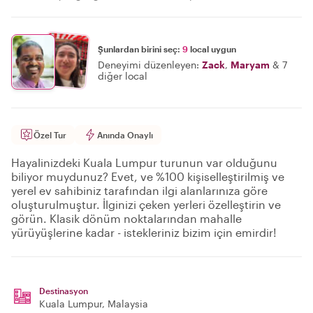
Şunlardan birini seç:
9
local uygun
Deneyimi düzenleyen:
Zack
,
Maryam
&
7
diğer local
Özel Tur
Anında Onaylı
Hayalinizdeki Kuala Lumpur turunun var olduğunu
biliyor muydunuz? Evet, ve %100 kişiselleştirilmiş ve
yerel ev sahibiniz tarafından ilgi alanlarınıza göre
oluşturulmuştur. İlginizi çeken yerleri özelleştirin ve
görün. Klasik dönüm noktalarından mahalle
yürüyüşlerine kadar - istekleriniz bizim için emirdir!
Destinasyon
Kuala Lumpur
, Malaysia