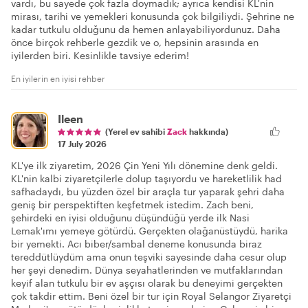
vardı, bu sayede çok fazla doymadık; ayrıca kendisi KL'nin
mirası, tarihi ve yemekleri konusunda çok bilgiliydi. Şehrine ne
kadar tutkulu olduğunu da hemen anlayabiliyordunuz. Daha
önce birçok rehberle gezdik ve o, hepsinin arasında en
iyilerden biri. Kesinlikle tavsiye ederim!
En iyilerin en iyisi rehber
Ileen
(Yerel ev sahibi
Zack
hakkında)
17 July 2026
KL'ye ilk ziyaretim, 2026 Çin Yeni Yılı dönemine denk geldi.
KL'nin kalbi ziyaretçilerle dolup taşıyordu ve hareketlilik had
safhadaydı, bu yüzden özel bir araçla tur yaparak şehri daha
geniş bir perspektiften keşfetmek istedim. Zach beni,
şehirdeki en iyisi olduğunu düşündüğü yerde ilk Nasi
Lemak'ımı yemeye götürdü. Gerçekten olağanüstüydü, harika
bir yemekti. Acı biber/sambal deneme konusunda biraz
tereddütlüydüm ama onun teşviki sayesinde daha cesur olup
her şeyi denedim. Dünya seyahatlerinden ve mutfaklarından
keyif alan tutkulu bir ev aşçısı olarak bu deneyimi gerçekten
çok takdir ettim. Beni özel bir tur için Royal Selangor Ziyaretçi