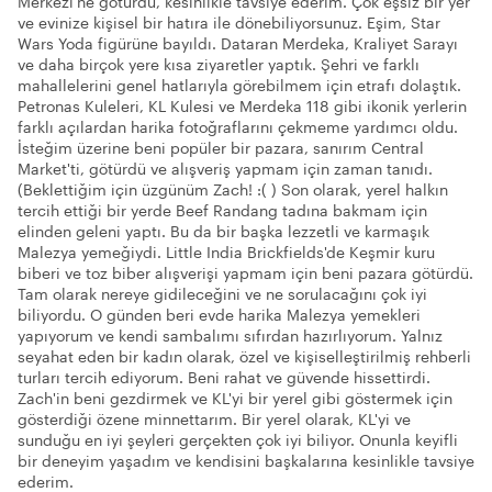
Merkezi'ne götürdü, kesinlikle tavsiye ederim. Çok eşsiz bir yer
ve evinize kişisel bir hatıra ile dönebiliyorsunuz. Eşim, Star
Wars Yoda figürüne bayıldı. Dataran Merdeka, Kraliyet Sarayı
ve daha birçok yere kısa ziyaretler yaptık. Şehri ve farklı
mahallelerini genel hatlarıyla görebilmem için etrafı dolaştık.
Petronas Kuleleri, KL Kulesi ve Merdeka 118 gibi ikonik yerlerin
farklı açılardan harika fotoğraflarını çekmeme yardımcı oldu.
İsteğim üzerine beni popüler bir pazara, sanırım Central
Market'ti, götürdü ve alışveriş yapmam için zaman tanıdı.
(Beklettiğim için üzgünüm Zach! :( ) Son olarak, yerel halkın
tercih ettiği bir yerde Beef Randang tadına bakmam için
elinden geleni yaptı. Bu da bir başka lezzetli ve karmaşık
Malezya yemeğiydi. Little India Brickfields'de Keşmir kuru
biberi ve toz biber alışverişi yapmam için beni pazara götürdü.
Tam olarak nereye gidileceğini ve ne sorulacağını çok iyi
biliyordu. O günden beri evde harika Malezya yemekleri
yapıyorum ve kendi sambalımı sıfırdan hazırlıyorum. Yalnız
seyahat eden bir kadın olarak, özel ve kişiselleştirilmiş rehberli
turları tercih ediyorum. Beni rahat ve güvende hissettirdi.
Zach'in beni gezdirmek ve KL'yi bir yerel gibi göstermek için
gösterdiği özene minnettarım. Bir yerel olarak, KL'yi ve
sunduğu en iyi şeyleri gerçekten çok iyi biliyor. Onunla keyifli
bir deneyim yaşadım ve kendisini başkalarına kesinlikle tavsiye
ederim.