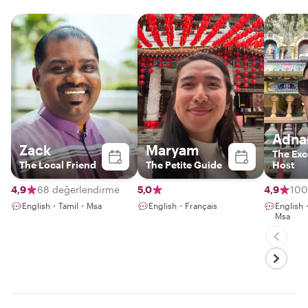
Adna
Zack
Maryam
The Exc
The Local Friend
The Petite Guide
Host
4,9
68 değerlendirme
5,0
4,9
100
English・Tamil・Msa
English・Français
Englis
Msa