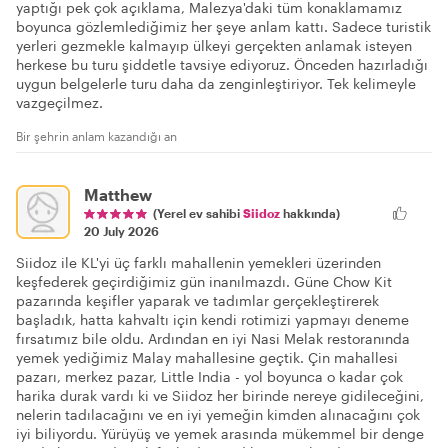
yaptığı pek çok açıklama, Malezya'daki tüm konaklamamız
boyunca gözlemlediğimiz her şeye anlam kattı. Sadece turistik
yerleri gezmekle kalmayıp ülkeyi gerçekten anlamak isteyen
herkese bu turu şiddetle tavsiye ediyoruz. Önceden hazırladığı
uygun belgelerle turu daha da zenginleştiriyor. Tek kelimeyle
vazgeçilmez.
Bir şehrin anlam kazandığı an
Matthew
(Yerel ev sahibi
Siidoz
hakkında)
20 July 2026
Siidoz ile KL'yi üç farklı mahallenin yemekleri üzerinden
keşfederek geçirdiğimiz gün inanılmazdı. Güne Chow Kit
pazarında keşifler yaparak ve tadımlar gerçekleştirerek
başladık, hatta kahvaltı için kendi rotimizi yapmayı deneme
fırsatımız bile oldu. Ardından en iyi Nasi Melak restoranında
yemek yediğimiz Malay mahallesine geçtik. Çin mahallesi
pazarı, merkez pazar, Little India - yol boyunca o kadar çok
harika durak vardı ki ve Siidoz her birinde nereye gidileceğini,
nelerin tadılacağını ve en iyi yemeğin kimden alınacağını çok
iyi biliyordu. Yürüyüş ve yemek arasında mükemmel bir denge