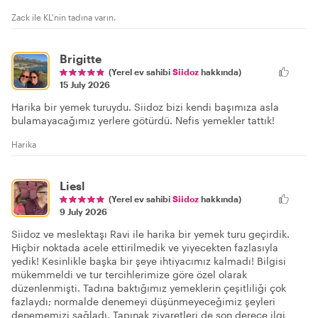
Zack ile KL'nin tadına varın.
Brigitte
(Yerel ev sahibi
Siidoz
hakkında)
15 July 2026
Harika bir yemek turuydu. Siidoz bizi kendi başımıza asla
bulamayacağımız yerlere götürdü. Nefis yemekler tattık!
Harika
Liesl
(Yerel ev sahibi
Siidoz
hakkında)
9 July 2026
Siidoz ve meslektaşı Ravi ile harika bir yemek turu geçirdik.
Hiçbir noktada acele ettirilmedik ve yiyecekten fazlasıyla
yedik! Kesinlikle başka bir şeye ihtiyacımız kalmadı! Bilgisi
mükemmeldi ve tur tercihlerimize göre özel olarak
düzenlenmişti. Tadına baktığımız yemeklerin çeşitliliği çok
fazlaydı; normalde denemeyi düşünmeyeceğimiz şeyleri
denememizi sağladı. Tapınak ziyaretleri de son derece ilgi