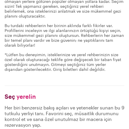
olmayan yerlere götüren popüler olmayan yollara kadar. Seçim
sizin! Tek yapmanız gereken, seçtiğiniz yerel rehberi
belirlemek, ona isteklerinizi anlatmak ve size mükemmel gezi
planını oluşturacaktır.
Bu turdaki rehberlerin her birinin aklında farklı fikirler var.
Profillerini inceleyin ve ilgi alanlarınızın örtüştüğü kişiyi seçin,
size mükemmel gezi planını oluştursun. Rehberlerin her zaman
bir temel planı vardır ve bize güvenin; ne yaptıklarını tam
olarak biliyorlar!
*Lütfen bu deneyimin, isteklerinize ve yerel rehberinizin size
özel olarak oluşturacağı teklife göre değişecek bir taban fiyat
gösterdiğini unutmayın. Gitmeyi seçtiğiniz tüm yerler
dışarıdan gösterilecektir. Giriş biletleri dahil değildir.
Seç
yerelin
Her biri benzersiz bakış açıları ve yetenekler sunan bu 9
tutkulu yerliyi tanı. Favorini seç, müsaitlik durumunu
kontrol et ve sana özel unutulmaz bir macera için
rezervasyon yap.