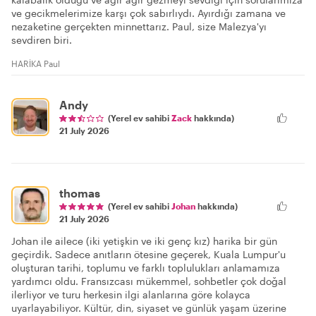
ve gecikmelerimize karşı çok sabırlıydı. Ayırdığı zamana ve
nezaketine gerçekten minnettarız. Paul, size Malezya'yı
sevdiren biri.
HARİKA Paul
Andy
(Yerel ev sahibi
Zack
hakkında)
21 July 2026
thomas
(Yerel ev sahibi
Johan
hakkında)
21 July 2026
Johan ile ailece (iki yetişkin ve iki genç kız) harika bir gün
geçirdik. Sadece anıtların ötesine geçerek, Kuala Lumpur'u
oluşturan tarihi, toplumu ve farklı toplulukları anlamamıza
yardımcı oldu. Fransızcası mükemmel, sohbetler çok doğal
ilerliyor ve turu herkesin ilgi alanlarına göre kolayca
uyarlayabiliyor. Kültür, din, siyaset ve günlük yaşam üzerine