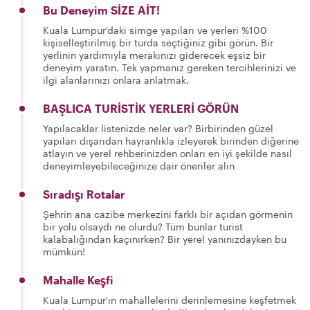
Bu Deneyim SİZE AİT!
Kuala Lumpur'daki simge yapıları ve yerleri %100
kişiselleştirilmiş bir turda seçtiğiniz gibi görün. Bir
yerlinin yardımıyla merakınızı giderecek eşsiz bir
deneyim yaratın. Tek yapmanız gereken tercihlerinizi ve
ilgi alanlarınızı onlara anlatmak.
BAŞLICA TURİSTİK YERLERİ GÖRÜN
Yapılacaklar listenizde neler var? Birbirinden güzel
yapıları dışarıdan hayranlıkla izleyerek birinden diğerine
atlayın ve yerel rehberinizden onları en iyi şekilde nasıl
deneyimleyebileceğinize dair öneriler alın
Sıradışı Rotalar
Şehrin ana cazibe merkezini farklı bir açıdan görmenin
bir yolu olsaydı ne olurdu? Tüm bunlar turist
kalabalığından kaçınırken? Bir yerel yanınızdayken bu
mümkün!
Mahalle Keşfi
Kuala Lumpur'ın mahallelerini derinlemesine keşfetmek