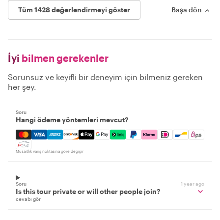
Tüm 1428 değerlendirmeyi göster
Başa dön
İyi
bilmen gerekenler
Sorunsuz ve keyifli bir deneyim için bilmeniz gereken
her şey.
Soru
Hangi ödeme yöntemleri mevcut?
Mastercard, Visa, Amex, Discover, Apple Pay, Google Pay
Müsaitlik varış noktasına göre değişir
Soru
1 year ago
Is this tour private or will other people join?
cevabı gör