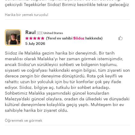
çekiciydi Teşekkürler Siidoz! Birimiz kesinlikle tekrar geleceğiz
Harika bir yemek turuydu!
Raul
🇺🇸
United States
(Yerel ev sahibi
Siidoz
hakkında)
5 July 2026
Siidoz ile Malakka gezim harika bir deneyimdi. Bir tarih
meraklısı olarak Malakka'yı her zaman görmek istemişimdir,
ancak Siidoz'un sürükleyici sohbeti ve bölgenin toplumu,
siyaseti ve coğrafyası hakkındaki engin bilgisi, tüm ziyareti son
derece zengin bir deneyime dönüştürdü. Rota çok keyifli ve
rahattı; uzun bir yolculuk için bu tür konforlar çok şey ifade
ediyor. Siidoz, bilgiye aç, tutkulu bir sohbet arkadaşı.
Sohbetimiz Malakka yaşamındaki güncel konulardan
Malezya'daki güncel olaylara, oradan da ülkedeki ve dünyadaki
kültürel deneyimlere kolaylıkla geçiş yaptı. Muhteşem bir ev
sahibiyle harika bir ziyaret oldu.
Öğrenmek ve görmek