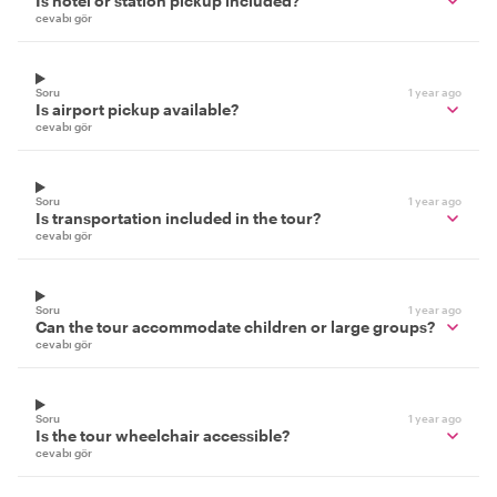
Is hotel or station pickup included?
cevabı gör
Soru
1 year ago
Is airport pickup available?
cevabı gör
Soru
1 year ago
Is transportation included in the tour?
cevabı gör
Soru
1 year ago
Can the tour accommodate children or large groups?
cevabı gör
Soru
1 year ago
Is the tour wheelchair accessible?
cevabı gör