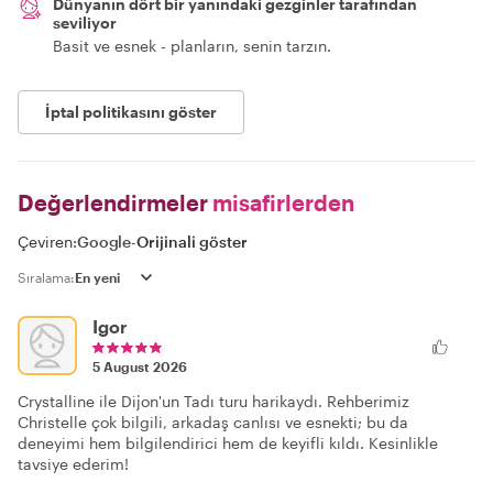
Dünyanın dört bir yanındaki gezginler tarafından
seviliyor
Basit ve esnek - planların, senin tarzın.
İptal politikasını göster
Değerlendirmeler
misafirlerden
Çeviren:
Google
-
Orijinali göster
Sıralama:
Igor
5 August 2026
Crystalline ile Dijon'un Tadı turu harikaydı. Rehberimiz
Christelle çok bilgili, arkadaş canlısı ve esnekti; bu da
deneyimi hem bilgilendirici hem de keyifli kıldı. Kesinlikle
tavsiye ederim!