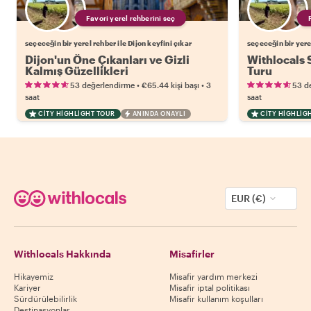
Favori yerel rehberini seç
seçeceğin bir yerel rehber ile Dijon keyfini çıkar
seçeceğin bir yerel
Dijon'un Öne Çıkanları ve Gizli
Withlocals S
Kalmış Güzellikleri
Turu
•
•
53 değerlendirme
€65.44
kişi başı
3
53 d
saat
saat
CITY HIGHLIGHT TOUR
ANINDA ONAYLI
CITY HIGHLIG
EUR (€)
Withlocals Hakkında
Misafirler
Hikayemiz
Misafir yardım merkezi
Kariyer
Misafir iptal politikası
Sürdürülebilirlik
Misafir kullanım koşulları
Destinasyonlar