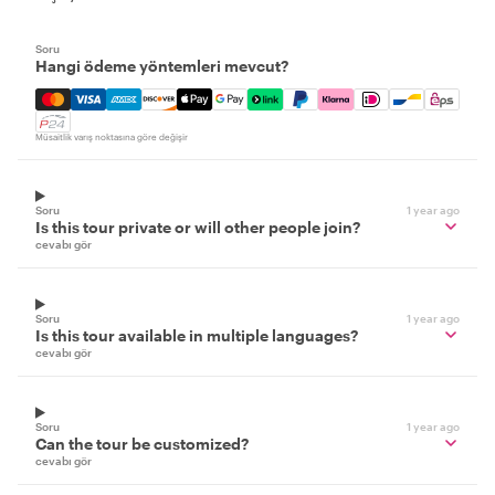
Soru
Hangi ödeme yöntemleri mevcut?
Mastercard, Visa, Amex, Discover, Apple Pay, Google Pay
Müsaitlik varış noktasına göre değişir
Soru
1 year ago
Is this tour private or will other people join?
cevabı gör
Soru
1 year ago
Is this tour available in multiple languages?
cevabı gör
Soru
1 year ago
Can the tour be customized?
cevabı gör