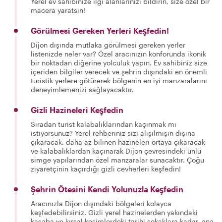
Yerel ev sahibinize ilgi alanlarınızı bildirin, size özel bir
macera yaratsın!
Görülmesi Gereken Yerleri Keşfedin!
Dijon dışında mutlaka görülmesi gereken yerler
listenizde neler var? Özel aracınızın konforunda ikonik
bir noktadan diğerine yolculuk yapın. Ev sahibiniz size
içeriden bilgiler verecek ve şehrin dışındaki en önemli
turistik yerlere götürerek bölgenin en iyi manzaralarını
deneyimlemenizi sağlayacaktır.
Gizli Hazineleri Keşfedin
Sıradan turist kalabalıklarından kaçınmak mı
istiyorsunuz? Yerel rehberiniz sizi alışılmışın dışına
çıkaracak, daha az bilinen hazineleri ortaya çıkaracak
ve kalabalıklardan kaçınarak Dijon çevresindeki ünlü
simge yapılarından özel manzaralar sunacaktır. Çoğu
ziyaretçinin kaçırdığı gizli cevherleri keşfedin!
Şehrin Ötesini Kendi Yolunuzla Keşfedin
Aracınızla Dijon dışındaki bölgeleri kolayca
keşfedebilirsiniz. Gizli yerel hazinelerden yakındaki
kasaba ve kırsal kesimlerdeki tarihi sokaklara kadar, ana