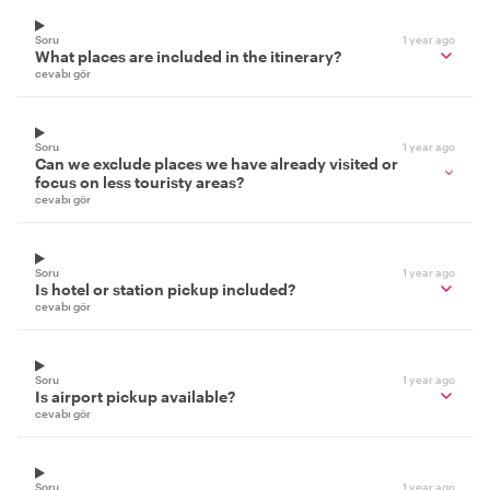
Soru
1 year ago
What places are included in the itinerary?
cevabı gör
Soru
1 year ago
Can we exclude places we have already visited or
focus on less touristy areas?
cevabı gör
Soru
1 year ago
Is hotel or station pickup included?
cevabı gör
Soru
1 year ago
Is airport pickup available?
cevabı gör
Soru
1 year ago