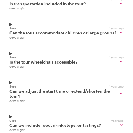
Is transportation included in the tour?
cevabı gör
Soru
1 year ago
Can the tour accommodate children or large groups?
cevabı gör
Soru
1 year ago
Is the tour wheelchair accessible?
cevabı gör
Soru
1 year ago
Can we adjust the start time or extend/shorten the
tour?
cevabı gör
Soru
1 year ago
Can we include food, drink stops, or tastings?
cevabı gör