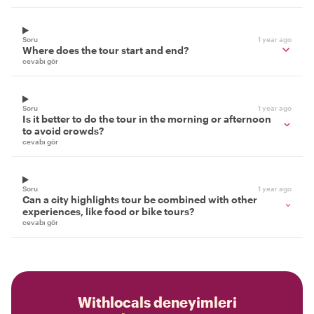
Soru
1 year ago
Where does the tour start and end?
cevabı gör
Soru
1 year ago
Is it better to do the tour in the morning or afternoon
to avoid crowds?
cevabı gör
Soru
1 year ago
Can a city highlights tour be combined with other
experiences, like food or bike tours?
cevabı gör
Withlocals deneyimleri