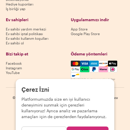
Hediye kuponları
İş birliği yap
Ev sahipleri
Uygulamamızı indir
Ev sahibi yardım merkezi
App Store
Ev sahibi iptal politikası
Google Play Store
Ev sahibi kullanım koşulları
Ev sahibi ol
Bizi takip et
Ödeme yöntemleri
Mastercard, Visa, Amex, Di
Facebook
Instagram
YouTube
Kullanılabilirlik destinasyona göre değişir
Çerez İzni
©
2026
Withlocals.com
|
Gizlilik Politikası
|
Çerezler
|
Site haritası
Platformumuzda size en iyi kullanıcı
deneyimini sunmak için çerezleri
kullanıyoruz! Ayrıca analiz ve pazarlama
amaçları için de çerezlerden faydalanıyoruz.