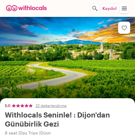
Kaydol
5,0
22 değerlendirme
Withlocals Seninle! : Dijon'dan
Günübirlik Gezi
8 saat
Day Trips
Dijon