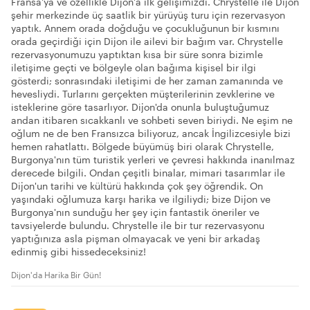
Fransa'ya ve özellikle Dijon'a ilk gelişimizdi. Chrystelle ile Dijon
şehir merkezinde üç saatlik bir yürüyüş turu için rezervasyon
yaptık. Annem orada doğduğu ve çocukluğunun bir kısmını
orada geçirdiği için Dijon ile ailevi bir bağım var. Chrystelle
rezervasyonumuzu yaptıktan kısa bir süre sonra bizimle
iletişime geçti ve bölgeyle olan bağıma kişisel bir ilgi
gösterdi; sonrasındaki iletişimi de her zaman zamanında ve
hevesliydi. Turlarını gerçekten müşterilerinin zevklerine ve
isteklerine göre tasarlıyor. Dijon'da onunla buluştuğumuz
andan itibaren sıcakkanlı ve sohbeti seven biriydi. Ne eşim ne
oğlum ne de ben Fransızca biliyoruz, ancak İngilizcesiyle bizi
hemen rahatlattı. Bölgede büyümüş biri olarak Chrystelle,
Burgonya'nın tüm turistik yerleri ve çevresi hakkında inanılmaz
derecede bilgili. Ondan çeşitli binalar, mimari tasarımlar ile
Dijon'un tarihi ve kültürü hakkında çok şey öğrendik. On
yaşındaki oğlumuza karşı harika ve ilgiliydi; bize Dijon ve
Burgonya'nın sunduğu her şey için fantastik öneriler ve
tavsiyelerde bulundu. Chrystelle ile bir tur rezervasyonu
yaptığınıza asla pişman olmayacak ve yeni bir arkadaş
edinmiş gibi hissedeceksiniz!
Dijon'da Harika Bir Gün!