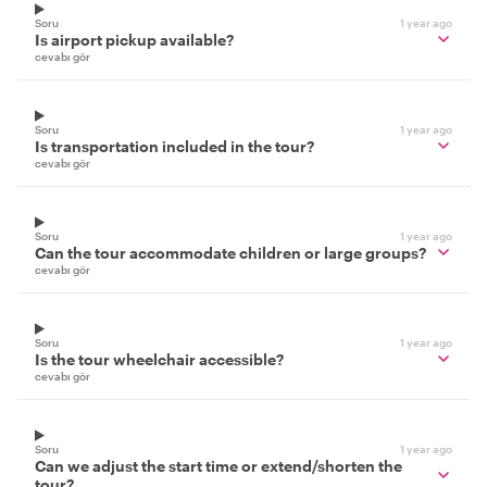
Soru
1 year ago
Is airport pickup available?
cevabı gör
Soru
1 year ago
Is transportation included in the tour?
cevabı gör
Soru
1 year ago
Can the tour accommodate children or large groups?
cevabı gör
Soru
1 year ago
Is the tour wheelchair accessible?
cevabı gör
Soru
1 year ago
Can we adjust the start time or extend/shorten the
tour?