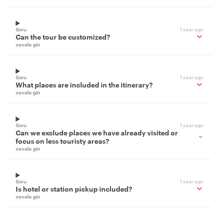
Soru
1 year ago
Can the tour be customized?
cevabı gör
Soru
1 year ago
What places are included in the itinerary?
cevabı gör
Soru
1 year ago
Can we exclude places we have already visited or
focus on less touristy areas?
cevabı gör
Soru
1 year ago
Is hotel or station pickup included?
cevabı gör