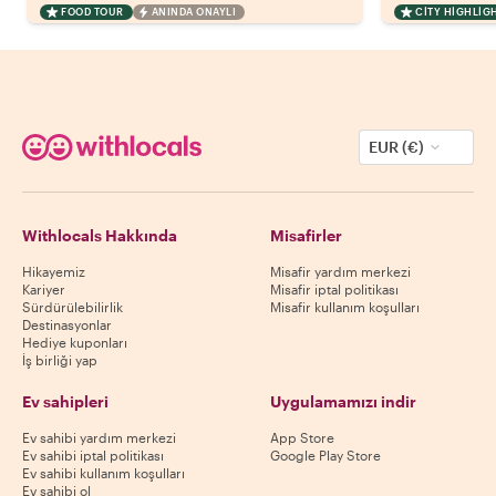
FOOD TOUR
ANINDA ONAYLI
CITY HIGHLIG
EUR (€)
Withlocals Hakkında
Misafirler
Hikayemiz
Misafir yardım merkezi
Kariyer
Misafir iptal politikası
Sürdürülebilirlik
Misafir kullanım koşulları
Destinasyonlar
Hediye kuponları
İş birliği yap
Ev sahipleri
Uygulamamızı indir
Ev sahibi yardım merkezi
App Store
Ev sahibi iptal politikası
Google Play Store
Ev sahibi kullanım koşulları
Ev sahibi ol