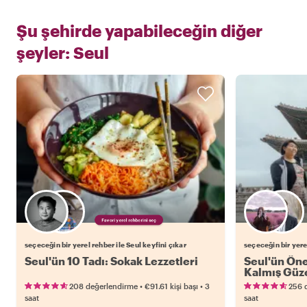
Şu şehirde yapabileceğin diğer
şeyler:
Seul
Favori yerel rehberini seç
seçeceğin bir yerel rehber ile Seul keyfini çıkar
seçeceğin bir yerel
Seul'ün 10 Tadı: Sokak Lezzetleri
Seul'ün Öne 
Kalmış Güze
•
•
208 değerlendirme
€91.61
kişi başı
3
256 
saat
saat