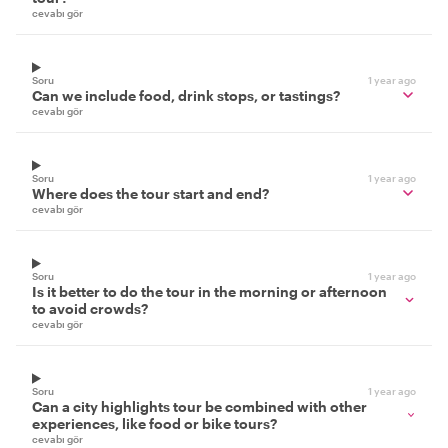
cevabı gör
Soru
1 year ago
Can we include food, drink stops, or tastings?
cevabı gör
Soru
1 year ago
Where does the tour start and end?
cevabı gör
Soru
1 year ago
Is it better to do the tour in the morning or afternoon
to avoid crowds?
cevabı gör
Soru
1 year ago
Can a city highlights tour be combined with other
experiences, like food or bike tours?
cevabı gör