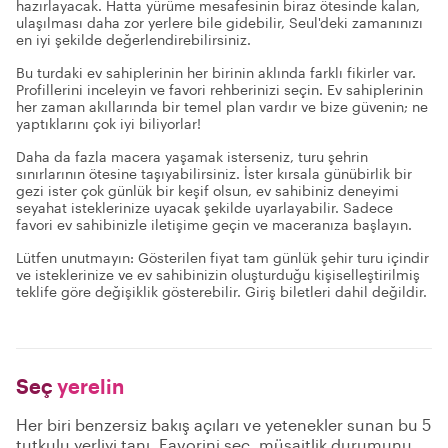
hazırlayacak. Hatta yürüme mesafesinin biraz ötesinde kalan,
ulaşılması daha zor yerlere bile gidebilir, Seul'deki zamanınızı
en iyi şekilde değerlendirebilirsiniz.
Bu turdaki ev sahiplerinin her birinin aklında farklı fikirler var.
Profillerini inceleyin ve favori rehberinizi seçin. Ev sahiplerinin
her zaman akıllarında bir temel plan vardır ve bize güvenin; ne
yaptıklarını çok iyi biliyorlar!
Daha da fazla macera yaşamak isterseniz, turu şehrin
sınırlarının ötesine taşıyabilirsiniz. İster kırsala günübirlik bir
gezi ister çok günlük bir keşif olsun, ev sahibiniz deneyimi
seyahat isteklerinize uyacak şekilde uyarlayabilir. Sadece
favori ev sahibinizle iletişime geçin ve maceranıza başlayın.
Lütfen unutmayın: Gösterilen fiyat tam günlük şehir turu içindir
ve isteklerinize ve ev sahibinizin oluşturduğu kişiselleştirilmiş
teklife göre değişiklik gösterebilir. Giriş biletleri dahil değildir.
Seç
yerelin
Her biri benzersiz bakış açıları ve yetenekler sunan bu 5
tutkulu yerliyi tanı. Favorini seç, müsaitlik durumunu