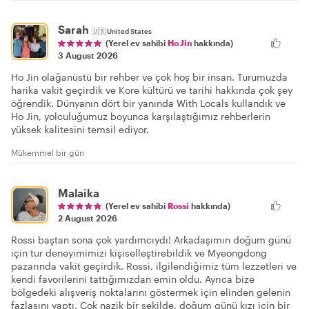
Sarah
🇺🇸
United States
(Yerel ev sahibi
Ho Jin
hakkında)
3 August 2026
Ho Jin olağanüstü bir rehber ve çok hoş bir insan. Turumuzda
harika vakit geçirdik ve Kore kültürü ve tarihi hakkında çok şey
öğrendik. Dünyanın dört bir yanında With Locals kullandık ve
Ho Jin, yolculuğumuz boyunca karşılaştığımız rehberlerin
yüksek kalitesini temsil ediyor.
Mükemmel bir gün
Malaika
(Yerel ev sahibi
Rossi
hakkında)
2 August 2026
Rossi baştan sona çok yardımcıydı! Arkadaşımın doğum günü
için tur deneyimimizi kişiselleştirebildik ve Myeongdong
pazarında vakit geçirdik. Rossi, ilgilendiğimiz tüm lezzetleri ve
kendi favorilerini tattığımızdan emin oldu. Ayrıca bize
bölgedeki alışveriş noktalarını göstermek için elinden gelenin
fazlasını yaptı. Çok nazik bir şekilde, doğum günü kızı için bir