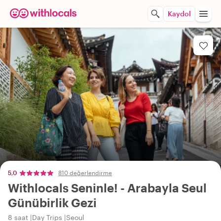
Kaydol
5,0
810 değerlendirme
Withlocals Seninle! - Arabayla Seul
Günübirlik Gezi
8 saat
Day Trips
Seoul