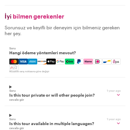
İyi
bilmen gerekenler
Sorunsuz ve keyifli bir deneyim için bilmeniz gereken
her şey.
Soru
Hangi ödeme yöntemleri mevcut?
Mastercard, Visa, Amex, Discover, Apple Pay, Google Pay
Müsaitlik varış noktasına göre değişir
Soru
1 year ago
Is this tour private or will other people join?
cevabı gör
Soru
1 year ago
Is this tour available in multiple languages?
cevabı gör