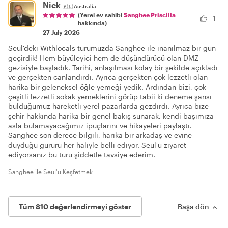
Nick
🇦🇺
Australia
(Yerel ev sahibi
Sanghee Priscilla
1
hakkında)
27 July 2026
Seul'deki Withlocals turumuzda Sanghee ile inanılmaz bir gün
geçirdik! Hem büyüleyici hem de düşündürücü olan DMZ
gezisiyle başladık. Tarihi, anlaşılması kolay bir şekilde açıkladı
ve gerçekten canlandırdı. Ayrıca gerçekten çok lezzetli olan
harika bir geleneksel öğle yemeği yedik. Ardından bizi, çok
çeşitli lezzetli sokak yemeklerini görüp tabii ki deneme şansı
bulduğumuz hareketli yerel pazarlarda gezdirdi. Ayrıca bize
şehir hakkında harika bir genel bakış sunarak, kendi başımıza
asla bulamayacağımız ipuçlarını ve hikayeleri paylaştı.
Sanghee son derece bilgili, harika bir arkadaş ve evine
duyduğu gururu her haliyle belli ediyor. Seul'ü ziyaret
ediyorsanız bu turu şiddetle tavsiye ederim.
Sanghee ile Seul'ü Keşfetmek
Tüm 810 değerlendirmeyi göster
Başa dön