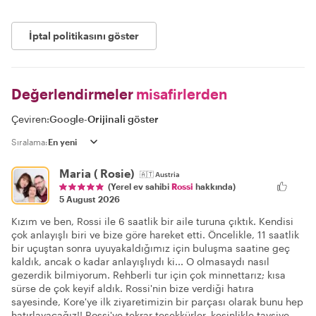
İptal politikasını göster
Değerlendirmeler
misafirlerden
Çeviren:
Google
-
Orijinali göster
Sıralama:
Maria ( Rosie)
🇦🇹
Austria
(Yerel ev sahibi
Rossi
hakkında)
5 August 2026
Kızım ve ben, Rossi ile 6 saatlik bir aile turuna çıktık. Kendisi
çok anlayışlı biri ve bize göre hareket etti. Öncelikle, 11 saatlik
bir uçuştan sonra uyuyakaldığımız için buluşma saatine geç
kaldık, ancak o kadar anlayışlıydı ki... O olmasaydı nasıl
gezerdik bilmiyorum. Rehberli tur için çok minnettarız; kısa
sürse de çok keyif aldık. Rossi'nin bize verdiği hatıra
sayesinde, Kore'ye ilk ziyaretimizin bir parçası olarak bunu hep
hatırlayacağız!! Rossi'ye tekrar teşekkürler, kesinlikle tavsiye