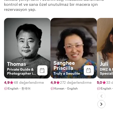
kontrol et ve sana özel unutulmaz bir macera için
rezervasyon yap.
Sanghee
Thomas
Juli
Priscilla
Private Guide &
DMZ & 
Photographer in
Truly a Seoulite
Special
Seoul
4,9
48 değerlendirme
4,9
272 değerlendirme
5,0
33 
English・한국어
Korean・English
Engli