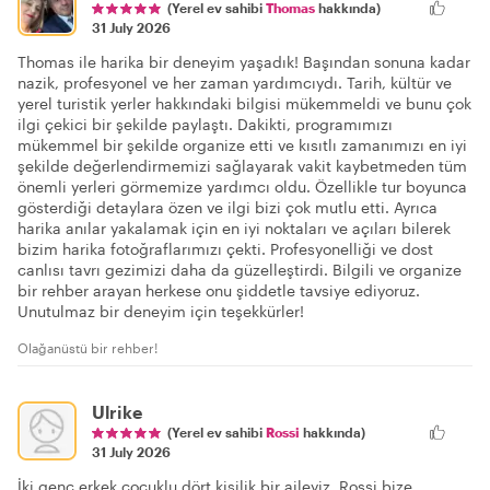
(Yerel ev sahibi
Thomas
hakkında)
31 July 2026
Thomas ile harika bir deneyim yaşadık! Başından sonuna kadar
nazik, profesyonel ve her zaman yardımcıydı. Tarih, kültür ve
yerel turistik yerler hakkındaki bilgisi mükemmeldi ve bunu çok
ilgi çekici bir şekilde paylaştı. Dakikti, programımızı
mükemmel bir şekilde organize etti ve kısıtlı zamanımızı en iyi
şekilde değerlendirmemizi sağlayarak vakit kaybetmeden tüm
önemli yerleri görmemize yardımcı oldu. Özellikle tur boyunca
gösterdiği detaylara özen ve ilgi bizi çok mutlu etti. Ayrıca
harika anılar yakalamak için en iyi noktaları ve açıları bilerek
bizim harika fotoğraflarımızı çekti. Profesyonelliği ve dost
canlısı tavrı gezimizi daha da güzelleştirdi. Bilgili ve organize
bir rehber arayan herkese onu şiddetle tavsiye ediyoruz.
Unutulmaz bir deneyim için teşekkürler!
Olağanüstü bir rehber!
Ulrike
(Yerel ev sahibi
Rossi
hakkında)
31 July 2026
İki genç erkek çocuklu dört kişilik bir aileyiz. Rossi bize