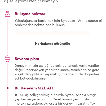
kişiselleştirmekten çekinmeyin.
Buluşma noktası
Yolculuğunuza başlamak için Syracuse - At the statue of
Archimedes noktasında buluşun
Haritalarda görüntüle
Seyahat planı
Deneyimimizin taslağı bu şekilde, ancak kesin kurallar
değil! Rezervasyon yaptıktan sonra, tercihlerinize göre
küçük değişiklikler yapmak için rehberinizle doğrudan
sohbet edebilirsiniz.
Bu Deneyim SİZE AİT!
100% kişiselleştirilmiş bir turda Syracuse'daki simge
yapıları ve yerleri görün. Yerel birinin yardımıyla
merakınızı giderecek, eşsiz bir deneyim yaratın. Tek