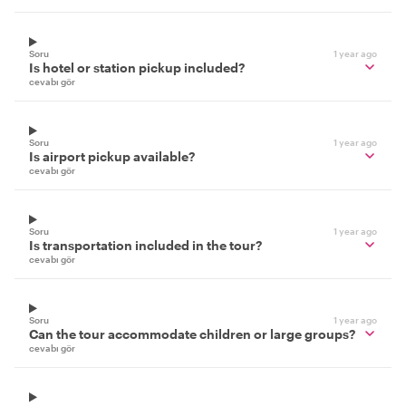
Soru
1 year ago
Is hotel or station pickup included?
cevabı gör
Soru
1 year ago
Is airport pickup available?
cevabı gör
Soru
1 year ago
Is transportation included in the tour?
cevabı gör
Soru
1 year ago
Can the tour accommodate children or large groups?
cevabı gör