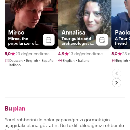
Mirco
Annalisa
Paol
Mirco, the
Tour guide and
A Tour 
popularizer of
archaeologist in
friend
sicilianity
Sicily
5,0
23 değerlendirme
4,9
13 değerlendirme
5,0
23 
Deutsch・English・Español・
English・Italiano
English・
Italiano
Bu
plan
Yerel rehberinizle neler yapacağınızı görmek için
aşağıdaki plana göz atın. Bu teklifi dilediğiniz rehber ile