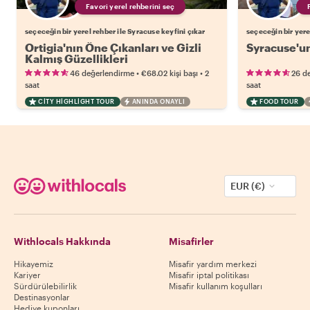
Favori yerel rehberini seç
seçeceğin bir yerel rehber ile Syracuse keyfini çıkar
seçeceğin bir yere
Ortigia'nın Öne Çıkanları ve Gizli
Syracuse'un
Kalmış Güzellikleri
•
•
46 değerlendirme
€68.02
kişi başı
2
26 d
saat
saat
CITY HIGHLIGHT TOUR
ANINDA ONAYLI
FOOD TOUR
EUR (€)
Withlocals Hakkında
Misafirler
Hikayemiz
Misafir yardım merkezi
Kariyer
Misafir iptal politikası
Sürdürülebilirlik
Misafir kullanım koşulları
Destinasyonlar
Hediye kuponları