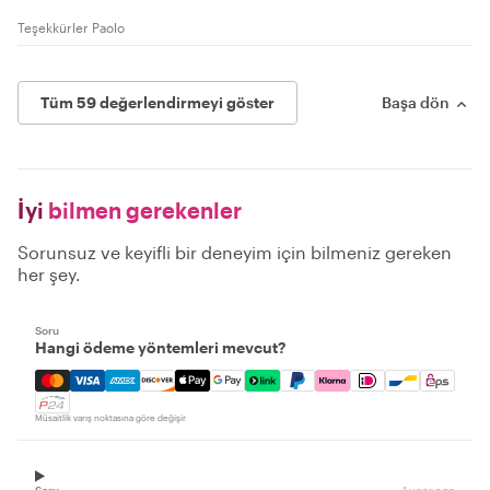
Teşekkürler Paolo
Tüm 59 değerlendirmeyi göster
Başa dön
İyi
bilmen gerekenler
Sorunsuz ve keyifli bir deneyim için bilmeniz gereken
her şey.
Soru
Hangi ödeme yöntemleri mevcut?
Mastercard, Visa, Amex, Discover, Apple Pay, Google Pay
Müsaitlik varış noktasına göre değişir
Soru
1 year ago