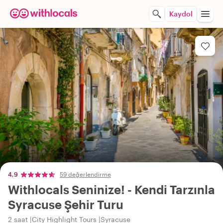
Kaydol
4,9
59 değerlendirme
Withlocals Seninize! - Kendi Tarzınla
Syracuse Şehir Turu
2 saat
City Highlight Tours
Syracuse