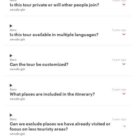
Is this tour private or will other people join?
cevabı gör
Soru
1 year ago
Is this tour available in multiple languages?
cevabı gör
Soru
1 year ago
Can the tour be customized?
cevabı gör
Soru
1 year ago
What places are included in the itinerary?
cevabı gör
Soru
1 year ago
Can we exclude places we have already visited or
focus on less touristy areas?
cevabı gör