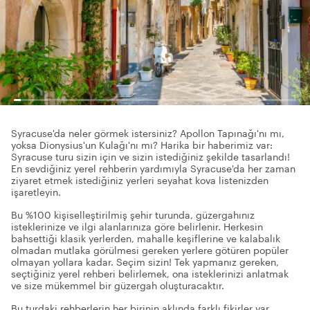
Syracuse'da neler görmek istersiniz? Apollon Tapınağı'nı mı,
yoksa Dionysius'un Kulağı'nı mı? Harika bir haberimiz var:
Syracuse turu sizin için ve sizin istediğiniz şekilde tasarlandı!
En sevdiğiniz yerel rehberin yardımıyla Syracuse'da her zaman
ziyaret etmek istediğiniz yerleri seyahat kova listenizden
işaretleyin.
Bu %100 kişiselleştirilmiş şehir turunda, güzergahınız
isteklerinize ve ilgi alanlarınıza göre belirlenir. Herkesin
bahsettiği klasik yerlerden, mahalle keşiflerine ve kalabalık
olmadan mutlaka görülmesi gereken yerlere götüren popüler
olmayan yollara kadar. Seçim sizin! Tek yapmanız gereken,
seçtiğiniz yerel rehberi belirlemek, ona isteklerinizi anlatmak
ve size mükemmel bir güzergah oluşturacaktır.
Bu turdaki rehberlerin her birinin aklında farklı fikirler var.