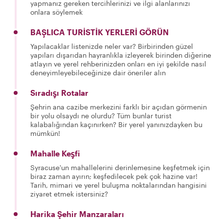
yapmanız gereken tercihlerinizi ve ilgi alanlarınızı
onlara söylemek
BAŞLICA TURİSTİK YERLERİ GÖRÜN
Yapılacaklar listenizde neler var? Birbirinden güzel
yapıları dışarıdan hayranlıkla izleyerek birinden diğerine
atlayın ve yerel rehberinizden onları en iyi şekilde nasıl
deneyimleyebileceğinize dair öneriler alın
Sıradışı Rotalar
Şehrin ana cazibe merkezini farklı bir açıdan görmenin
bir yolu olsaydı ne olurdu? Tüm bunlar turist
kalabalığından kaçınırken? Bir yerel yanınızdayken bu
mümkün!
Mahalle Keşfi
Syracuse'un mahallelerini derinlemesine keşfetmek için
biraz zaman ayırın; keşfedilecek pek çok hazine var!
Tarih, mimari ve yerel buluşma noktalarından hangisini
ziyaret etmek istersiniz?
Harika Şehir Manzaraları