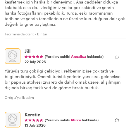
keşfetmek için harika bir deneyimdi. Ana caddeler oldukça
kalabalık olsa da, izlediğimiz yollar çok sakindi ve şehrin
harika fotoğraflarını çekebildik. Turda, eski Taormina'nın
tarihine ve şehrin temellerinin ne üzerine kurulduğuna dair çok
değerli bilgiler paylaştınız.
Taormina'da otantik bir tur
Jill
(Yerel ev sahibi
Annalisa
hakkında)
22 July 2026
Yürüyüş turu çok ilgi çekiciydi; rehberimiz ise çok tatlı ve
bilgilendiriciydi. Önemli turistik yerlerin yanı sıra, geleneksel
bir papirüs atölyesi ziyareti de dahil olmak üzere, alışılmışın
dışında birkaç farklı yeri de görme fırsatı bulduk.
Ortigia'ya ilk adım
Kerstin
(Yerel ev sahibi
Mirco
hakkında)
13 July 2026