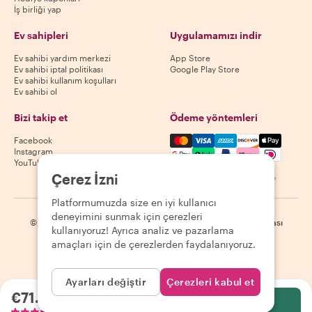
İş birliği yap
Ev sahipleri
Uygulamamızı indir
Ev sahibi yardım merkezi
App Store
Ev sahibi iptal politikası
Google Play Store
Ev sahibi kullanım koşulları
Ev sahibi ol
Bizi takip et
Ödeme yöntemleri
Mastercard, Visa, Amex, Di
Facebook
Instagram
YouTube
Çerez İzni
Kullanılabilirlik destinasyona göre değişir
Platformumuzda size en iyi kullanıcı
deneyimini sunmak için çerezleri
©
2026
Withlocals.com
|
Gizlilik Politikası
|
Çerezler
|
Site haritası
kullanıyoruz! Ayrıca analiz ve pazarlama
amaçları için de çerezlerden faydalanıyoruz.
Ayarları değiştir
Çerezleri kabul et
€71.69
kişi başı
Seç