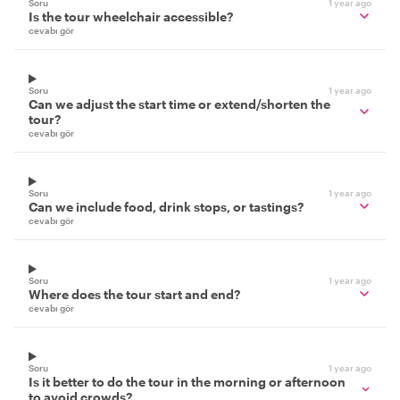
Soru
1 year ago
Is the tour wheelchair accessible?
cevabı gör
Soru
1 year ago
Can we adjust the start time or extend/shorten the
tour?
cevabı gör
Soru
1 year ago
Can we include food, drink stops, or tastings?
cevabı gör
Soru
1 year ago
Where does the tour start and end?
cevabı gör
Soru
1 year ago
Is it better to do the tour in the morning or afternoon
to avoid crowds?