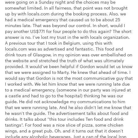
were going on a Sunday night and the choices may be
somewhat limited. In all fairness, that point was not brought
up by with locals.com during the booking process. Also, we
had a medical emergency that caused us to be about 25
minutes late. That was beyond our control. In short, would I
pay another US$771 for four people to do this again? The short
answer is no. I’ve lost my trust in the with locals organization.
A previous tour that I took in Belgium, using this with
locals.com was as advertised and fantastic. This food and
drink tours of Glasgow, in my opinion was over embellished on
the website and stretched the truth of what was ultimately
provided. It would’ve been helpful if Gordon would let us know
that we were assigned to Marty. He knew that ahead of time. I
would say that Gordon is not the most communicative guy that
I worked with. We let him know that we were running late due
to a medical emergency, (someone in our party was injured at
a castle and had to go to the hospital) thinking he was our
guide. He did not acknowledge my communications to him
that we were running late. And he also didn’t let me know that
he wasn’t the guide. The advertisement talks about food and
drinks. It talks about “this tour includes Ten food and drink
tastings“. For food was a nice slice of pizza, some chicken
wings, and a great pub. Oh, and it turns out that it doesn’t
include any alcoholic beverages. Just a can of the local Iron