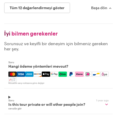
Tüm 12 değerlendirmeyi göster
Başa dön
İyi
bilmen gerekenler
Sorunsuz ve keyifli bir deneyim için bilmeniz gereken
her şey.
Soru
Hangi ödeme yöntemleri mevcut?
Mastercard, Visa, Amex, Discover, Apple Pay, Google Pay
Müsaitlik varış noktasına göre değişir
Soru
1 year ago
Is this tour private or will other people join?
cevabı gör