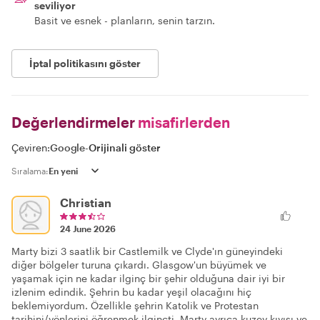
seviliyor
Basit ve esnek - planların, senin tarzın.
İptal politikasını göster
Değerlendirmeler
misafirlerden
Çeviren:
Google
-
Orijinali göster
Sıralama:
Christian
24 June 2026
Marty bizi 3 saatlik bir Castlemilk ve Clyde'ın güneyindeki
diğer bölgeler turuna çıkardı. Glasgow'un büyümek ve
yaşamak için ne kadar ilginç bir şehir olduğuna dair iyi bir
izlenim edindik. Şehrin bu kadar yeşil olacağını hiç
beklemiyordum. Özellikle şehrin Katolik ve Protestan
tarihini/yönlerini öğrenmek ilginçti. Marty ayrıca kuzey kıyısı ve