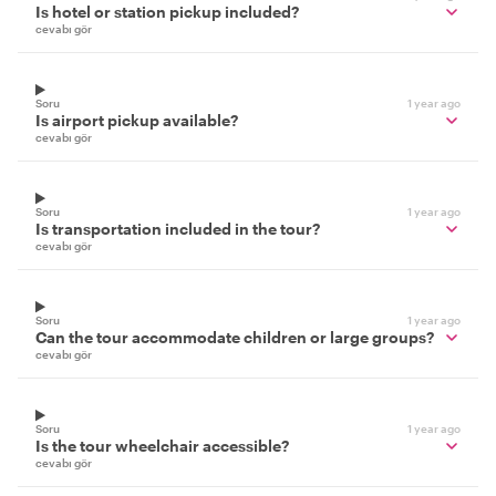
Is hotel or station pickup included?
cevabı gör
Soru
1 year ago
Is airport pickup available?
cevabı gör
Soru
1 year ago
Is transportation included in the tour?
cevabı gör
Soru
1 year ago
Can the tour accommodate children or large groups?
cevabı gör
Soru
1 year ago
Is the tour wheelchair accessible?
cevabı gör