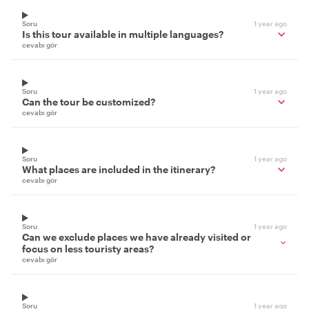
Soru
1 year ago
Is this tour available in multiple languages?
cevabı gör
Soru
1 year ago
Can the tour be customized?
cevabı gör
Soru
1 year ago
What places are included in the itinerary?
cevabı gör
Soru
1 year ago
Can we exclude places we have already visited or
focus on less touristy areas?
cevabı gör
Soru
1 year ago