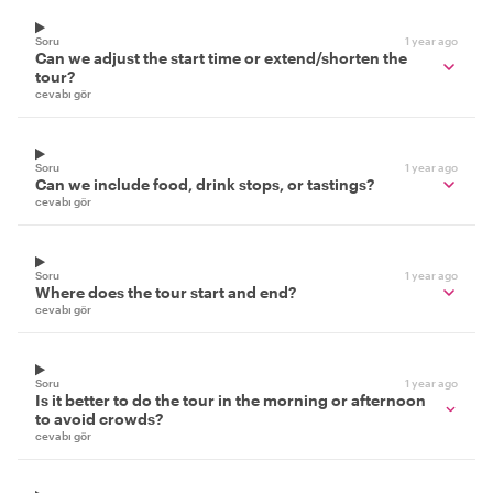
Soru
1 year ago
Can we adjust the start time or extend/shorten the
tour?
cevabı gör
Soru
1 year ago
Can we include food, drink stops, or tastings?
cevabı gör
Soru
1 year ago
Where does the tour start and end?
cevabı gör
Soru
1 year ago
Is it better to do the tour in the morning or afternoon
to avoid crowds?
cevabı gör