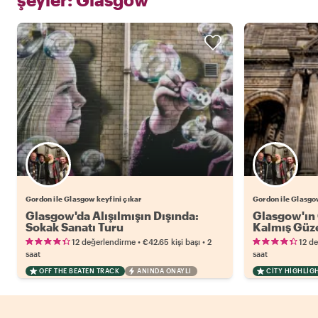
Gordon ile Glasgow keyfini çıkar
Gordon ile Glasgow
Glasgow'da Alışılmışın Dışında:
Glasgow'ın 
Sokak Sanatı Turu
Kalmış Güze
•
•
12 değerlendirme
€42.65
kişi başı
2
12 d
saat
saat
OFF THE BEATEN TRACK
ANINDA ONAYLI
CITY HIGHLIG