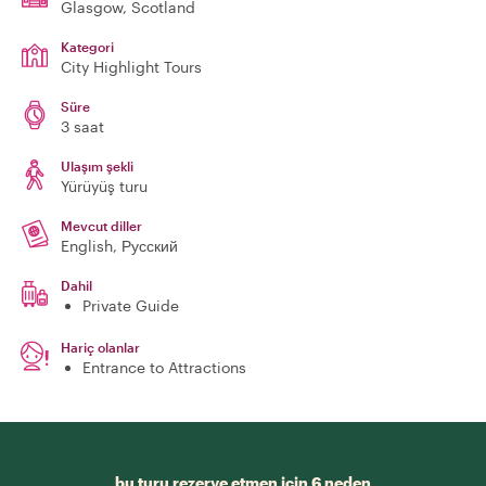
Glasgow
, Scotland
Kategori
City Highlight Tours
Süre
3 saat
Ulaşım şekli
Yürüyüş turu
Mevcut diller
English, Русский
Dahil
Private Guide
Hariç olanlar
Entrance to Attractions
bu turu rezerve etmen için 6 neden