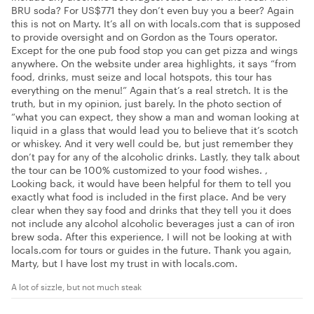
BRU soda? For US$771 they don’t even buy you a beer? Again
this is not on Marty. It’s all on with locals.com that is supposed
to provide oversight and on Gordon as the Tours operator.
Except for the one pub food stop you can get pizza and wings
anywhere. On the website under area highlights, it says “from
food, drinks, must seize and local hotspots, this tour has
everything on the menu!” Again that’s a real stretch. It is the
truth, but in my opinion, just barely. In the photo section of
“what you can expect, they show a man and woman looking at
liquid in a glass that would lead you to believe that it’s scotch
or whiskey. And it very well could be, but just remember they
don’t pay for any of the alcoholic drinks. Lastly, they talk about
the tour can be 100% customized to your food wishes. ,
Looking back, it would have been helpful for them to tell you
exactly what food is included in the first place. And be very
clear when they say food and drinks that they tell you it does
not include any alcohol alcoholic beverages just a can of iron
brew soda. After this experience, I will not be looking at with
locals.com for tours or guides in the future. Thank you again,
Marty, but I have lost my trust in with locals.com.
A lot of sizzle, but not much steak