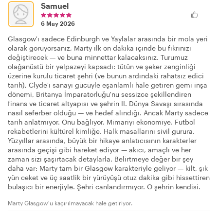
Samuel
6 May 2026
Glasgow'ı sadece Edinburgh ve Yaylalar arasında bir mola yeri
olarak görüyorsanız, Marty ilk on dakika içinde bu fikrinizi
değiştirecek — ve buna minnettar kalacaksınız. Turumuz
olağanüstü bir yelpazeyi kapsadı: tütün ve şeker zenginliği
üzerine kurulu ticaret şehri (ve bunun ardındaki rahatsız edici
tarih), Clyde'ı sanayi gücüyle eşanlamlı hale getiren gemi inşa
dönemi, Britanya İmparatorluğu'nu sessizce şekillendiren
finans ve ticaret altyapısı ve şehrin II. Dünya Savaşı sırasında
nasıl seferber olduğu — ve hedef alındığı. Ancak Marty sadece
tarih anlatmıyor. Onu bağlıyor. Mimariyi ekonomiye. Futbol
rekabetlerini kültürel kimliğe. Halk masallarını sivil gurura.
Yüzyıllar arasında, büyük bir hikaye anlatıcısının karakterler
arasında geçişi gibi hareket ediyor — akıcı, amaçlı ve her
zaman sizi şaşırtacak detaylarla. Belirtmeye değer bir şey
daha var: Marty tam bir Glasgow karakteriyle geliyor — kilt, şık
yün ceket ve üç saatlik bir yürüyüşü otuz dakika gibi hissettiren
bulaşıcı bir enerjiyle. Şehri canlandırmıyor. O şehrin kendisi.
Marty Glasgow'u kaçırılmayacak hale getiriyor.