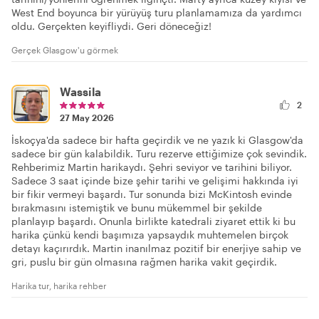
West End boyunca bir yürüyüş turu planlamamıza da yardımcı
oldu. Gerçekten keyifliydi. Geri döneceğiz!
Gerçek Glasgow'u görmek
Wassila
2
27 May 2026
İskoçya'da sadece bir hafta geçirdik ve ne yazık ki Glasgow'da
sadece bir gün kalabildik. Turu rezerve ettiğimize çok sevindik.
Rehberimiz Martin harikaydı. Şehri seviyor ve tarihini biliyor.
Sadece 3 saat içinde bize şehir tarihi ve gelişimi hakkında iyi
bir fikir vermeyi başardı. Tur sonunda bizi McKintosh evinde
bırakmasını istemiştik ve bunu mükemmel bir şekilde
planlayıp başardı. Onunla birlikte katedrali ziyaret ettik ki bu
harika çünkü kendi başımıza yapsaydık muhtemelen birçok
detayı kaçırırdık. Martin inanılmaz pozitif bir enerjiye sahip ve
gri, puslu bir gün olmasına rağmen harika vakit geçirdik.
Harika tur, harika rehber