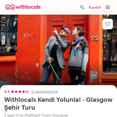
Kaydol
4,4
12 değerlendirme
Withlocals Kendi Yolunla! - Glasgow
Şehir Turu
3 saat
City Highlight Tours
Glasgow