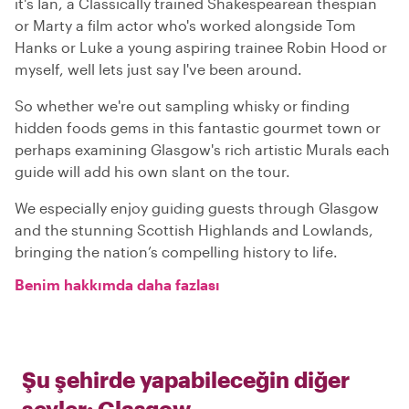
it's Ian, a Classically trained Shakespearean thespian
or Marty a film actor who's worked alongside Tom
Hanks or Luke a young aspiring trainee Robin Hood or
myself, well lets just say I've been around.
So whether we're out sampling whisky or finding
hidden foods gems in this fantastic gourmet town or
perhaps examining Glasgow's rich artistic Murals each
guide will add his own slant on the tour.
We especially enjoy guiding guests through Glasgow
and the stunning Scottish Highlands and Lowlands,
bringing the nation’s compelling history to life.
Benim hakkımda daha fazlası
Şu şehirde yapabileceğin diğer
şeyler:
Glasgow