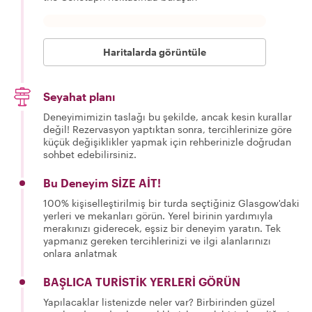
Haritalarda görüntüle
Seyahat planı
Deneyimimizin taslağı bu şekilde, ancak kesin kurallar
değil! Rezervasyon yaptıktan sonra, tercihlerinize göre
küçük değişiklikler yapmak için rehberinizle doğrudan
sohbet edebilirsiniz.
Bu Deneyim SİZE AİT!
100% kişiselleştirilmiş bir turda seçtiğiniz Glasgow'daki
yerleri ve mekanları görün. Yerel birinin yardımıyla
merakınızı giderecek, eşsiz bir deneyim yaratın. Tek
yapmanız gereken tercihlerinizi ve ilgi alanlarınızı
onlara anlatmak
BAŞLICA TURİSTİK YERLERİ GÖRÜN
Yapılacaklar listenizde neler var? Birbirinden güzel