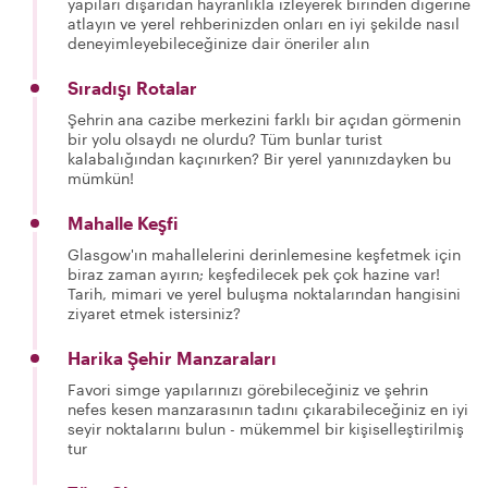
yapıları dışarıdan hayranlıkla izleyerek birinden diğerine
atlayın ve yerel rehberinizden onları en iyi şekilde nasıl
deneyimleyebileceğinize dair öneriler alın
Sıradışı Rotalar
Şehrin ana cazibe merkezini farklı bir açıdan görmenin
bir yolu olsaydı ne olurdu? Tüm bunlar turist
kalabalığından kaçınırken? Bir yerel yanınızdayken bu
mümkün!
Mahalle Keşfi
Glasgow'ın mahallelerini derinlemesine keşfetmek için
biraz zaman ayırın; keşfedilecek pek çok hazine var!
Tarih, mimari ve yerel buluşma noktalarından hangisini
ziyaret etmek istersiniz?
Harika Şehir Manzaraları
Favori simge yapılarınızı görebileceğiniz ve şehrin
nefes kesen manzarasının tadını çıkarabileceğiniz en iyi
seyir noktalarını bulun - mükemmel bir kişiselleştirilmiş
tur