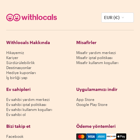
EUR (€)
Withlocals Hakkında
Misafirler
Hikayemiz
Misafir yardım merkezi
Kariyer
Misafir iptal politikası
Sürdürülebilirlik
Misafir kullanım koşulları
Destinasyonlar
Hediye kuponları
İş birliği yap
Ev sahipleri
Uygulamamızı indir
Ev sahibi yardım merkezi
App Store
Ev sahibi iptal politikası
Google Play Store
Ev sahibi kullanım koşulları
Ev sahibi ol
Bizi takip et
Ödeme yöntemleri
Mastercard, Visa, Amex, Di
Facebook