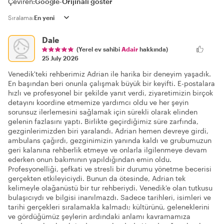
Çeviren:
Google
-
Orijinali göster
Sıralama:
Dale
(Yerel ev sahibi
Adair
hakkında)
25 July 2026
Venedik'teki rehberimiz Adrian ile harika bir deneyim yaşadık.
En başından beri onunla çalışmak büyük bir keyifti. E-postalara
hızlı ve profesyonel bir şekilde yanıt verdi, ziyaretimizin birçok
detayını koordine etmemize yardımcı oldu ve her şeyin
sorunsuz ilerlemesini sağlamak için sürekli olarak elinden
gelenin fazlasını yaptı. Birlikte geçirdiğimiz süre zarfında,
gezginlerimizden biri yaralandı. Adrian hemen devreye girdi,
ambulans çağırdı, gezginimizin yanında kaldı ve grubumuzun
geri kalanına rehberlik etmeye ve onlarla ilgilenmeye devam
ederken onun bakımının yapıldığından emin oldu.
Profesyonelliği, şefkati ve stresli bir durumu yönetme becerisi
gerçekten etkileyiciydi. Bunun da ötesinde, Adrian tek
kelimeyle olağanüstü bir tur rehberiydi. Venedik'e olan tutkusu
bulaşıcıydı ve bilgisi inanılmazdı. Sadece tarihleri, isimleri ve
tarihi gerçekleri sıralamakla kalmadı; kültürünü, geleneklerini
ve gördüğümüz şeylerin ardındaki anlamı kavramamıza