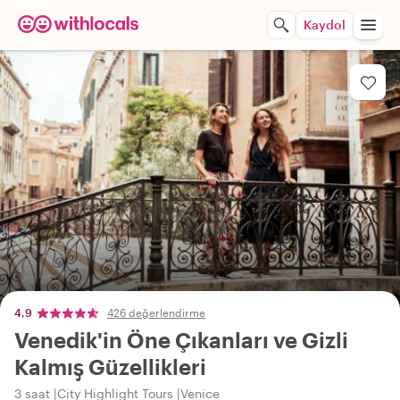
Kaydol
4,9
426 değerlendirme
Venedik'in Öne Çıkanları ve Gizli
Kalmış Güzellikleri
3 saat
City Highlight Tours
Venice