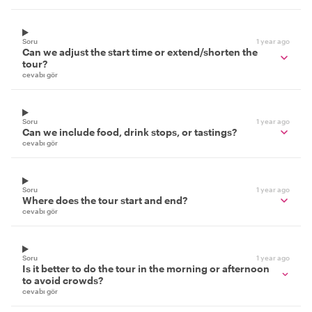
Soru
1 year ago
Can we adjust the start time or extend/shorten the
tour?
cevabı gör
Soru
1 year ago
Can we include food, drink stops, or tastings?
cevabı gör
Soru
1 year ago
Where does the tour start and end?
cevabı gör
Soru
1 year ago
Is it better to do the tour in the morning or afternoon
to avoid crowds?
cevabı gör