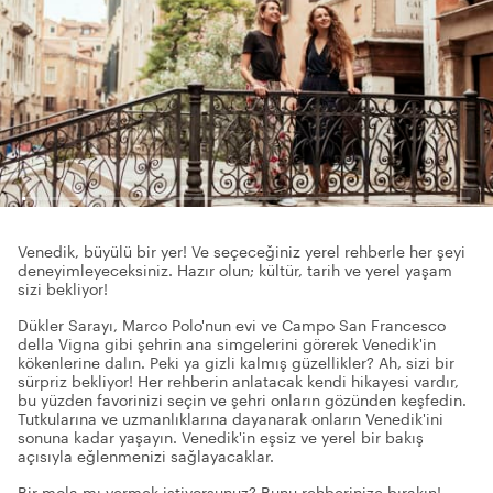
Venedik, büyülü bir yer! Ve seçeceğiniz yerel rehberle her şeyi
deneyimleyeceksiniz. Hazır olun; kültür, tarih ve yerel yaşam
sizi bekliyor!
Dükler Sarayı, Marco Polo'nun evi ve Campo San Francesco
della Vigna gibi şehrin ana simgelerini görerek Venedik'in
kökenlerine dalın. Peki ya gizli kalmış güzellikler? Ah, sizi bir
sürpriz bekliyor! Her rehberin anlatacak kendi hikayesi vardır,
bu yüzden favorinizi seçin ve şehri onların gözünden keşfedin.
Tutkularına ve uzmanlıklarına dayanarak onların Venedik'ini
sonuna kadar yaşayın. Venedik'in eşsiz ve yerel bir bakış
açısıyla eğlenmenizi sağlayacaklar.
Bir mola mı vermek istiyorsunuz? Bunu rehberinize bırakın!