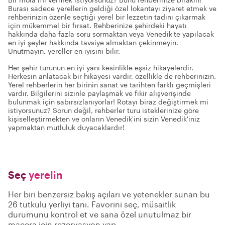
Burası sadece yerellerin geldiği özel lokantayı ziyaret etmek ve
rehberinizin özenle seçtiği yerel bir lezzetin tadını çıkarmak
için mükemmel bir fırsat. Rehberinize şehirdeki hayatı
hakkında daha fazla soru sormaktan veya Venedik'te yapılacak
en iyi şeyler hakkında tavsiye almaktan çekinmeyin.
Unutmayın, yereller en iyisini bilir.
Her şehir turunun en iyi yanı kesinlikle eşsiz hikayelerdir.
Herkesin anlatacak bir hikayesi vardır, özellikle de rehberinizin.
Yerel rehberlerin her birinin sanat ve tarihten farklı geçmişleri
vardır. Bilgilerini sizinle paylaşmak ve fikir alışverişinde
bulunmak için sabırsızlanıyorlar! Rotayı biraz değiştirmek mi
istiyorsunuz? Sorun değil, rehberler turu isteklerinize göre
kişiselleştirmekten ve onların Venedik'ini sizin Venedik'iniz
yapmaktan mutluluk duyacaklardır!
Seç
yerelin
Her biri benzersiz bakış açıları ve yetenekler sunan bu
26 tutkulu yerliyi tanı. Favorini seç, müsaitlik
durumunu kontrol et ve sana özel unutulmaz bir
macera için rezervasyon yap.