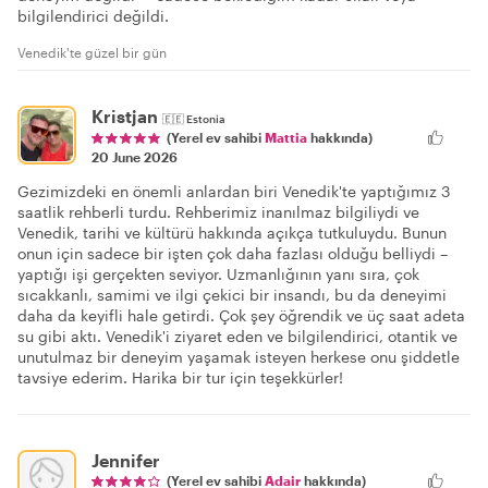
bilgilendirici değildi.
Venedik'te güzel bir gün
Kristjan
🇪🇪
Estonia
(Yerel ev sahibi
Mattia
hakkında)
20 June 2026
Gezimizdeki en önemli anlardan biri Venedik'te yaptığımız 3
saatlik rehberli turdu. Rehberimiz inanılmaz bilgiliydi ve
Venedik, tarihi ve kültürü hakkında açıkça tutkuluydu. Bunun
onun için sadece bir işten çok daha fazlası olduğu belliydi –
yaptığı işi gerçekten seviyor. Uzmanlığının yanı sıra, çok
sıcakkanlı, samimi ve ilgi çekici bir insandı, bu da deneyimi
daha da keyifli hale getirdi. Çok şey öğrendik ve üç saat adeta
su gibi aktı. Venedik'i ziyaret eden ve bilgilendirici, otantik ve
unutulmaz bir deneyim yaşamak isteyen herkese onu şiddetle
tavsiye ederim. Harika bir tur için teşekkürler!
Jennifer
(Yerel ev sahibi
Adair
hakkında)