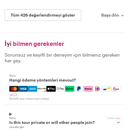
Tüm 426 değerlendirmeyi göster
Başa dön
İyi
bilmen gerekenler
Sorunsuz ve keyifli bir deneyim için bilmeniz gereken
her şey.
Soru
Hangi ödeme yöntemleri mevcut?
Mastercard, Visa, Amex, Discover, Apple Pay, Google Pay
Müsaitlik varış noktasına göre değişir
Soru
1 year ago
Is this tour private or will other people join?
cevabı gör