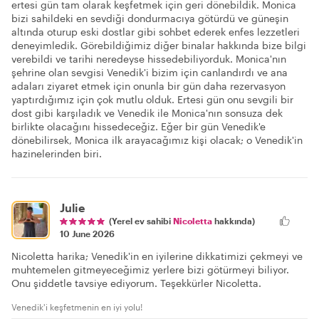
ertesi gün tam olarak keşfetmek için geri dönebildik. Monica
bizi sahildeki en sevdiği dondurmacıya götürdü ve güneşin
altında oturup eski dostlar gibi sohbet ederek enfes lezzetleri
deneyimledik. Görebildiğimiz diğer binalar hakkında bize bilgi
verebildi ve tarihi neredeyse hissedebiliyorduk. Monica'nın
şehrine olan sevgisi Venedik'i bizim için canlandırdı ve ana
adaları ziyaret etmek için onunla bir gün daha rezervasyon
yaptırdığımız için çok mutlu olduk. Ertesi gün onu sevgili bir
dost gibi karşıladık ve Venedik ile Monica'nın sonsuza dek
birlikte olacağını hissedeceğiz. Eğer bir gün Venedik'e
dönebilirsek, Monica ilk arayacağımız kişi olacak; o Venedik'in
hazinelerinden biri.
Julie
(Yerel ev sahibi
Nicoletta
hakkında)
10 June 2026
Nicoletta harika; Venedik'in en iyilerine dikkatimizi çekmeyi ve
muhtemelen gitmeyeceğimiz yerlere bizi götürmeyi biliyor.
Onu şiddetle tavsiye ediyorum. Teşekkürler Nicoletta.
Venedik'i keşfetmenin en iyi yolu!