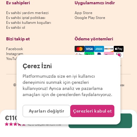
Ev sahipleri
Uygulamamızı indir
Ev sahibi yardım merkezi
App Store
Ev sahibi iptal politikası
Google Play Store
Ev sahibi kullanım koşulları
Ev sahibi ol
Bizi takip et
Ödeme yöntemleri
Mastercard, Visa, Amex, Di
Facebook
Instagram
YouTube
Çerez İzni
Kullanılabilirlik destinasyona göre değişir
Platformumuzda size en iyi kullanıcı
deneyimini sunmak için çerezleri
©
2026
Withlocals.com
|
Gizlilik Politikası
|
Çerezler
|
Site haritası
kullanıyoruz! Ayrıca analiz ve pazarlama
amaçları için de çerezlerden faydalanıyoruz.
Ayarları değiştir
Çerezleri kabul et
€110.66
kişi başı
Seç
426 değerlendirme