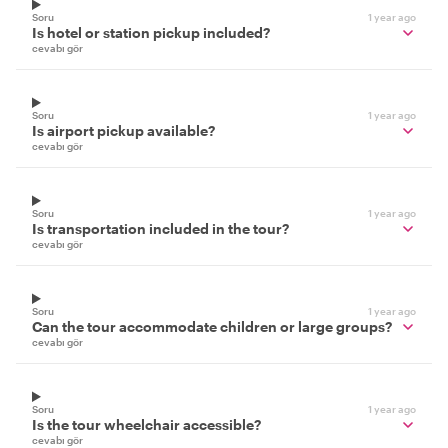
Soru
1 year ago
Is hotel or station pickup included?
cevabı gör
Soru
1 year ago
Is airport pickup available?
cevabı gör
Soru
1 year ago
Is transportation included in the tour?
cevabı gör
Soru
1 year ago
Can the tour accommodate children or large groups?
cevabı gör
Soru
1 year ago
Is the tour wheelchair accessible?
cevabı gör