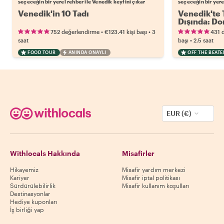
seçeceğin bir yerel rehber ile Venedik keyfini çıkar
seçeceğin bir yere
Venedik'in 10 Tadı
Venedik'te T
Dışında: Do
•
•
752 değerlendirme
€123.41
kişi başı
3
431 
•
saat
başı
2.5 saat
FOOD TOUR
ANINDA ONAYLI
OFF THE BEAT
EUR (€)
Withlocals Hakkında
Misafirler
Hikayemiz
Misafir yardım merkezi
Kariyer
Misafir iptal politikası
Sürdürülebilirlik
Misafir kullanım koşulları
Destinasyonlar
Hediye kuponları
İş birliği yap