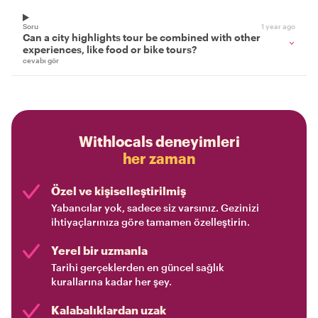
Soru
1 year ago
Can a city highlights tour be combined with other
experiences, like food or bike tours?
cevabı gör
Withlocals deneyimleri
her zaman
Özel ve kişiselleştirilmiş
Yabancılar yok, sadece siz varsınız. Gezinizi
ihtiyaçlarınıza göre tamamen özelleştirin.
Yerel bir uzmanla
Tarihi gerçeklerden en güncel sağlık
kurallarına kadar her şey.
Kalabalıklardan uzak