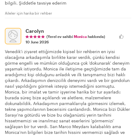
bilgili. Şiddetle tavsiye ederim
Aileler için harika bir rehber
Carolyn
(Yerel ev sahibi
Monica
hakkında)
10 June 2026
Venedik'i ziyaret ettiğimizde kişisel bir rehberin en iyisi
olacağına arkadaşımla birlikte karar verdik, çünkü kendisi
görme engelli ve mümkün olduğunca çok 'dokunarak' deneyim
yaşamak istiyordu. Monica ile iletişime geçtiğimizde tam da
aradığımız kişi olduğunu anladık ve ilk tanışmamız bizi haklı
çıkardı. Arkadaşımın denizcilik deneyimi vardı ve bir gondolun
nasıl yapıldığını görmek isteyip istemediğini sormuştu.
Monica, bir imalat ve tamir işyerine harika bir tur ayarladı;
burada süreç bize açıklandı ve aletlere, malzemelere
dokunabildik. Arkadaşımın parmaklarıyla görmesini izlemek,
tekne yapımcılarının becerisini canlandırdı. Monica bizi Dükler
Sarayı'na götürdü ve bize bu olağanüstü yerin tarihini
hissetmemizi ve inanılmaz sanat eserlerini 'görmemizi'
sağlayan bir tur verdi. San Marco Meydanı kalabalıktı ama
Monica'nın bilgileri bize tarihin hissini vermemizi sağladı ve