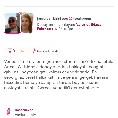
Şunlardan birini seç:
26
local uygun
Deneyimi düzenleyen:
Valerio
,
Giada
Falchetto
&
24 diğer local
Özel Tur
Anında Onaylı
Venedik'in en iyilerini görmek ister misiniz? Biz hallettik.
Ancak Withlocals deneyiminden bekleyebileceğiniz
gibi, asıl heyecan gizli kalmış cevherlerinde. En
sevdiğiniz yerel halka katılın ve şehrin gerçek havasını
hissedin, her şeye sahip bu turda, böylece şunu
söyleyebilirsiniz: Gerçek Venedik'i deneyimledim!
Destinasyon
Venice
, Italy