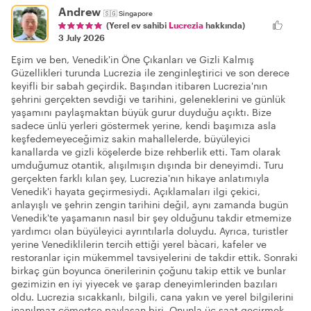
Andrew
🇸🇬
Singapore
(Yerel ev sahibi
Lucrezia
hakkında)
3 July 2026
Eşim ve ben, Venedik'in Öne Çıkanları ve Gizli Kalmış
Güzellikleri turunda Lucrezia ile zenginleştirici ve son derece
keyifli bir sabah geçirdik. Başından itibaren Lucrezia'nın
şehrini gerçekten sevdiği ve tarihini, geleneklerini ve günlük
yaşamını paylaşmaktan büyük gurur duyduğu açıktı. Bize
sadece ünlü yerleri göstermek yerine, kendi başımıza asla
keşfedemeyeceğimiz sakin mahallelerde, büyüleyici
kanallarda ve gizli köşelerde bize rehberlik etti. Tam olarak
umduğumuz otantik, alışılmışın dışında bir deneyimdi. Turu
gerçekten farklı kılan şey, Lucrezia'nın hikaye anlatımıyla
Venedik'i hayata geçirmesiydi. Açıklamaları ilgi çekici,
anlayışlı ve şehrin zengin tarihini değil, aynı zamanda bugün
Venedik'te yaşamanın nasıl bir şey olduğunu takdir etmemize
yardımcı olan büyüleyici ayrıntılarla doluydu. Ayrıca, turistler
yerine Venediklilerin tercih ettiği yerel bàcari, kafeler ve
restoranlar için mükemmel tavsiyelerini de takdir ettik. Sonraki
birkaç gün boyunca önerilerinin çoğunu takip ettik ve bunlar
gezimizin en iyi yiyecek ve şarap deneyimlerinden bazıları
oldu. Lucrezia sıcakkanlı, bilgili, cana yakın ve yerel bilgilerini
inanılmaz cömertçe paylaşan biri. Onunla üç saat geçirmek,