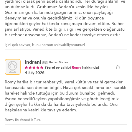
yardımcı olarak şehri adeta canlandırdı. Her durağı anlamlı ve
unutulmaz kıldı. Grubumuz Adrian'a kesinlikle bayıldı.
Gezimizin geri kalanında gezginlerimiz, onun paylaştığı
deneyimler ve onunla geçirdiğimiz iki gün boyunca
öğrendikleri şeyler hakkında konuşmaya devam ettiler. Bu her
şeyi anlatıyor. Venedik'te bilgili, ilgili ve gerçekten olağanüstü
bir rehber arıyorsanız, Adrian'ı ne kadar tavsiye etsem azdır.
İşini çok seviyor, bunu hemen anlayabiliyorsunuz!
Indrani
🇺🇸
United States
(Yerel ev sahibi
Romy
hakkında)
4 July 2026
Romy harika bir tur rehberiydi; yerel kültür ve tarihi gerçekler
konusunda son derece bilgili. Hava çok sıcaktı ama bizi sürekli
hareket halinde tuttuğu için bu durum bunaltıcı gelmedi.
Ayrıca Venedik'teyken yapabileceğimiz ve görebileceğimiz
diğer şeyler hakkında da harika tavsiyelerde bulundu. Onu
başkalarına kesinlikle tavsiye ederim.
Romy ile Venedik Turu