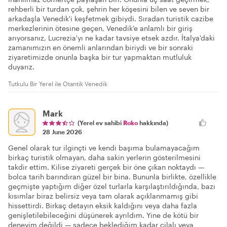
rehberli bir turdan çok, şehrin her köşesini bilen ve seven bir
arkadaşla Venedik'i keşfetmek gibiydi. Sıradan turistik cazibe
merkezlerinin ötesine geçen, Venedik'e anlamlı bir giriş
arıyorsanız, Lucrezia'yı ne kadar tavsiye etsek azdır. İtalya'daki
zamanımızın en önemli anlarından biriydi ve bir sonraki
ziyaretimizde onunla başka bir tur yapmaktan mutluluk
duyarız.
Tutkulu Bir Yerel ile Otantik Venedik
Mark
(Yerel ev sahibi
Roko
hakkında)
28 June 2026
Genel olarak tur ilginçti ve kendi başıma bulamayacağım
birkaç turistik olmayan, daha sakin yerlerin gösterilmesini
takdir ettim. Kilise ziyareti gerçek bir öne çıkan noktaydı —
bolca tarih barındıran güzel bir bina. Bununla birlikte, özellikle
geçmişte yaptığım diğer özel turlarla karşılaştırıldığında, bazı
kısımlar biraz belirsiz veya tam olarak açıklanmamış gibi
hissettirdi. Birkaç detayın eksik kaldığını veya daha fazla
genişletilebileceğini düşünerek ayrıldım. Yine de kötü bir
deneyim değildi — sadece beklediğim kadar cilalı veya