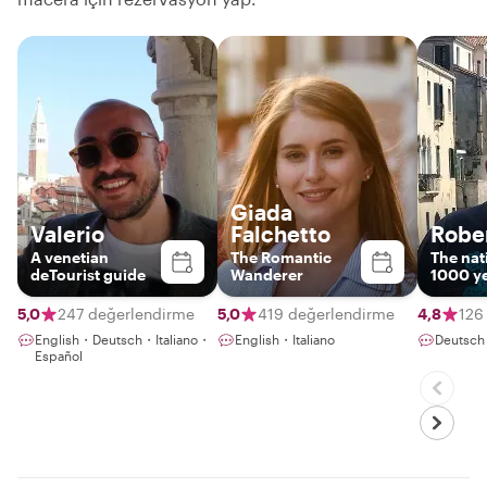
Giada
Valerio
Falchetto
Robe
A venetian
The Romantic
The nat
deTourist guide
Wanderer
1000 y
5,0
247 değerlendirme
5,0
419 değerlendirme
4,8
126
English・Deutsch・Italiano・
English・Italiano
Deutsch
Español