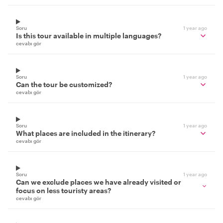
Soru
1 year ago
Is this tour available in multiple languages?
cevabı gör
Soru
1 year ago
Can the tour be customized?
cevabı gör
Soru
1 year ago
What places are included in the itinerary?
cevabı gör
Soru
1 year ago
Can we exclude places we have already visited or
focus on less touristy areas?
cevabı gör