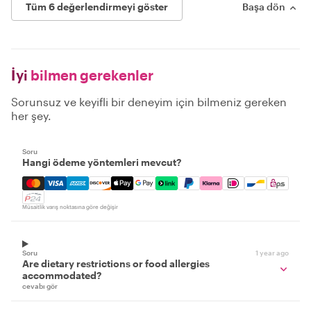
Tüm 6 değerlendirmeyi göster
Başa dön
İyi
bilmen gerekenler
Sorunsuz ve keyifli bir deneyim için bilmeniz gereken
her şey.
Soru
Hangi ödeme yöntemleri mevcut?
Mastercard, Visa, Amex, Discover, Apple Pay, Google Pay
Müsaitlik varış noktasına göre değişir
Soru
1 year ago
Are dietary restrictions or food allergies
accommodated?
cevabı gör