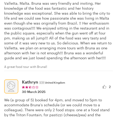
Valletta, Malta. Bruna was very friendly and inviting. Her
knowledge of the food was fantastic and her history
knowledge was exceptional. She was able to bring the city to
life and we could see how passionate she was living in Malta
even though she was originally from Brazil. !! Her enthusiasm
was contagious!!!! We enjoyed sitting in the restaurant and in
the public square, especially when the gun went off at four
pm, making us all jump!!! All of the food was very tasty and
some of it was very new to us. So delicious. When we return to
Valletta, we plan on arranging more tours with Bruna as one
afternoon with her is not enough!!! Bruna was a wonderful
guide and we just loved spending the afternoon with her!!!!
A great food tour with Bruna!!
Kathryn
🇬🇧
United Kingdom
2
30 March 2025
We (a group of 5) booked for 4pm, and moved to 5pm to
accommodate Bruna's schedule (or we could move to a
colleague). There were only 2 food stops: one at a food stand
by the Triton Fountain, for pastizzi (cheese/pea) and the