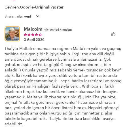
Çeviren:
Google
-
Orijinali göster
Sıralama:
Malcolm
🇬🇧
United Kingdom
3 April 2026
Thalyta Maltalı olmamasına rağmen Malta'nın yakın ve geçmiş
tarihine dair geniş bir bilgiye sahip. İngilizce ana dili değil
ama dürüst olmak gerekirse bunu asla anlamazsınız. Çok
çabuk anlaştık ve hatta güçlü Glasgow aksanlarımızı bile
anladı! :) Onunla yaptığımız sabahki yemek turundan çok keyif
aldık. İki ikonik kafeyi ziyaret ettik ve turu tam bir restoranda
öğle yemeğiyle tamamladık - hepsi harika lezzetlerdi ve sonuç
olarak paranın karşılığını fazlasıyla verdi. Withlocals'ı farklı
ülkelerde birçok kez kullandık ve henüz olumsuz bir deneyim
yaşamadık. Malta'ya ilk ziyaretimiz olduğu için Thalyta bize,
orijinal "mutlaka görülmesi gerekenler" listemizde olmayan
bazı yerleri de içeren bir öneri listesi bıraktı. Hepsini görmeyi
başaramadık ama onları vurguladığı için minnettarız, aksi
takdirde kaçırabilirdik. Thalyta ile bir turu kesinlikle tavsiye
edebiliriz.