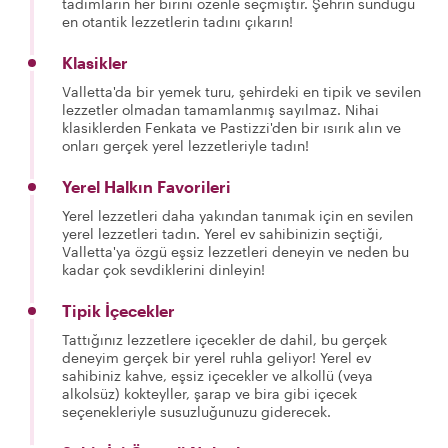
tadımların her birini özenle seçmiştir. Şehrin sunduğu
en otantik lezzetlerin tadını çıkarın!
Klasikler
Valletta'da bir yemek turu, şehirdeki en tipik ve sevilen
lezzetler olmadan tamamlanmış sayılmaz. Nihai
klasiklerden Fenkata ve Pastizzi'den bir ısırık alın ve
onları gerçek yerel lezzetleriyle tadın!
Yerel Halkın Favorileri
Yerel lezzetleri daha yakından tanımak için en sevilen
yerel lezzetleri tadın. Yerel ev sahibinizin seçtiği,
Valletta'ya özgü eşsiz lezzetleri deneyin ve neden bu
kadar çok sevdiklerini dinleyin!
Tipik İçecekler
Tattığınız lezzetlere içecekler de dahil, bu gerçek
deneyim gerçek bir yerel ruhla geliyor! Yerel ev
sahibiniz kahve, eşsiz içecekler ve alkollü (veya
alkolsüz) kokteyller, şarap ve bira gibi içecek
seçenekleriyle susuzluğunuzu giderecek.