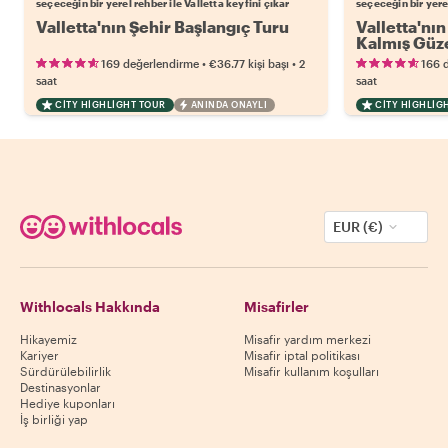
seçeceğin bir yerel rehber ile Valletta keyfini çıkar
seçeceğin bir yerel
Valletta'nın Şehir Başlangıç Turu
Valletta'nın
Kalmış Güze
•
•
169 değerlendirme
€36.77
kişi başı
2
166 
saat
saat
CITY HIGHLIGHT TOUR
ANINDA ONAYLI
CITY HIGHLIG
EUR (€)
Withlocals Hakkında
Misafirler
Hikayemiz
Misafir yardım merkezi
Kariyer
Misafir iptal politikası
Sürdürülebilirlik
Misafir kullanım koşulları
Destinasyonlar
Hediye kuponları
İş birliği yap