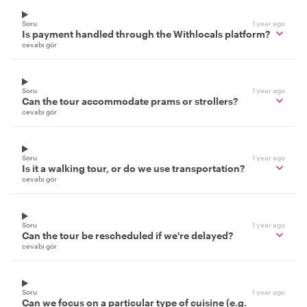
Soru
1 year ago
Is payment handled through the Withlocals platform?
cevabı gör
Soru
1 year ago
Can the tour accommodate prams or strollers?
cevabı gör
Soru
1 year ago
Is it a walking tour, or do we use transportation?
cevabı gör
Soru
1 year ago
Can the tour be rescheduled if we're delayed?
cevabı gör
Soru
1 year ago
Can we focus on a particular type of cuisine (e.g.