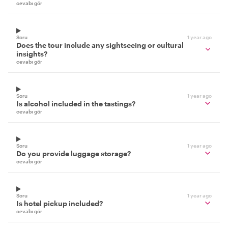
cevabı gör
Soru
1 year ago
Does the tour include any sightseeing or cultural
insights?
cevabı gör
Soru
1 year ago
Is alcohol included in the tastings?
cevabı gör
Soru
1 year ago
Do you provide luggage storage?
cevabı gör
Soru
1 year ago
Is hotel pickup included?
cevabı gör