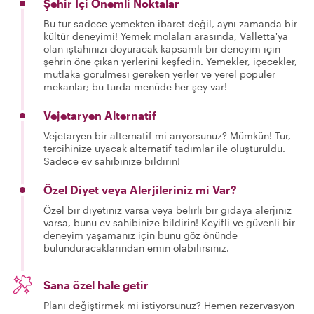
Şehir İçi Önemli Noktalar
Bu tur sadece yemekten ibaret değil, aynı zamanda bir
kültür deneyimi! Yemek molaları arasında, Valletta'ya
olan iştahınızı doyuracak kapsamlı bir deneyim için
şehrin öne çıkan yerlerini keşfedin. Yemekler, içecekler,
mutlaka görülmesi gereken yerler ve yerel popüler
mekanlar; bu turda menüde her şey var!
Vejetaryen Alternatif
Vejetaryen bir alternatif mi arıyorsunuz? Mümkün! Tur,
tercihinize uyacak alternatif tadımlar ile oluşturuldu.
Sadece ev sahibinize bildirin!
Özel Diyet veya Alerjileriniz mi Var?
Özel bir diyetiniz varsa veya belirli bir gıdaya alerjiniz
varsa, bunu ev sahibinize bildirin! Keyifli ve güvenli bir
deneyim yaşamanız için bunu göz önünde
bulunduracaklarından emin olabilirsiniz.
Sana özel hale getir
Planı değiştirmek mi istiyorsunuz? Hemen rezervasyon