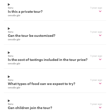
Soru
1 year ago
Is this a private tour?
cevabı gör
Soru
1 year ago
Can the tour be customized?
cevabı gör
Soru
1 year ago
Is the cost of tastings included in the tour price?
cevabı gör
Soru
1 year ago
What types of food can we expect to try?
cevabı gör
Soru
1 year ago
Can children join the tour?