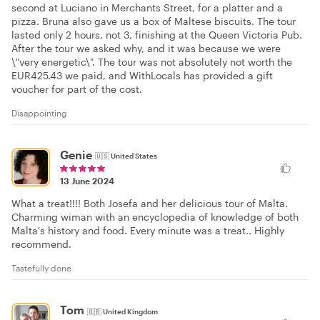
second at Luciano in Merchants Street, for a platter and a
pizza. Bruna also gave us a box of Maltese biscuits. The tour
lasted only 2 hours, not 3, finishing at the Queen Victoria Pub.
After the tour we asked why, and it was because we were
\"very energetic\". The tour was not absolutely not worth the
EUR425.43 we paid, and WithLocals has provided a gift
voucher for part of the cost.
Disappointing
Genie
🇺🇸
United States
13 June 2024
What a treat!!!! Both Josefa and her delicious tour of Malta.
Charming wiman with an encyclopedia of knowledge of both
Malta's history and food. Every minute was a treat.. Highly
recommend.
Tastefully done
Tom
🇬🇧
United Kingdom