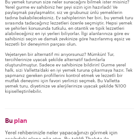
Bu yemek turunun size neler sunacağını bilmek ister misiniz?
Yerel gurme ev sahibiniz her şeyi sizin için hazırladı! Ve
paylaşmak paylaşmaktır, siz ve grubunuz ünlü yemeklerin
tadına bakabileceksiniz. Ev sahiplerinin her biri, bu yemek turu
sırasında tadacağınız lezzetleri özenle seçmiştir. Hepsi yemek
ve şehirleri konusunda tutkulu, en otantik ve tipik lezzetleri
alabileceğiniz en iyi yerleri biliyorlar. İlgi alanlarınıza göre ev
sahibinizi seçin ve damak zevkinize göre hazırlanmış eşsiz ve
lezzetli bir deneyimin parçası olun.
Vejetaryen bir alternatif mi arıyorsunuz? Mümkün! Tur,
tercihlerinize uyacak şekilde alternatif tadımlarla
oluşturulmuştur. Sadece ev sahibinize bildirin! Gurme yerel
halk, sizi Valletta'daki en iyi yemek turuna çıkarmaya hazır. Tek
yapmanız gereken profillerini kontrol etmek ve lezzetli bir
mutfak deneyimi için favori yerlinizi seçmek. Bu Valletta
yemek turu, diyetinize ve alerjilerinize uyacak şekilde %100
kişiselleştirilebilir.
Bu
plan
Yerel rehberinizle neler yapacağınızı görmek için
aşağıdaki plana göz atın. Bu teklifi Thalyta ile