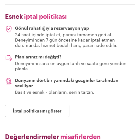
Esnek
iptal politikası
Gönül rahatlığıyla rezervasyon yap
24 saat içinde iptal et, paranı tamamen geri al.
Deneyiminden 7 gün öncesine kadar iptal etmen
durumunda, hizmet bedeli hariç paran iade edilir.
Planlarınız mı değişti?
Deneyimini sana en uygun tarih ve saate göre yeniden
planla.
Dünyanın dört bir yanındaki gezginler tarafından
seviliyor
Basit ve esnek - planların, senin tarzın.
İptal politikasını göster
Değerlendirmeler
misafirlerden