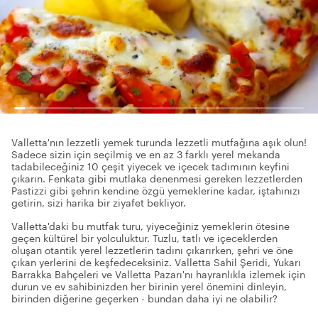
Valletta'nın lezzetli yemek turunda lezzetli mutfağına aşık olun!
Sadece sizin için seçilmiş ve en az 3 farklı yerel mekanda
tadabileceğiniz 10 çeşit yiyecek ve içecek tadımının keyfini
çıkarın. Fenkata gibi mutlaka denenmesi gereken lezzetlerden
Pastizzi gibi şehrin kendine özgü yemeklerine kadar, iştahınızı
getirin, sizi harika bir ziyafet bekliyor.
Valletta'daki bu mutfak turu, yiyeceğiniz yemeklerin ötesine
geçen kültürel bir yolculuktur. Tuzlu, tatlı ve içeceklerden
oluşan otantik yerel lezzetlerin tadını çıkarırken, şehri ve öne
çıkan yerlerini de keşfedeceksiniz. Valletta Sahil Şeridi, Yukarı
Barrakka Bahçeleri ve Valletta Pazarı'nı hayranlıkla izlemek için
durun ve ev sahibinizden her birinin yerel önemini dinleyin,
birinden diğerine geçerken - bundan daha iyi ne olabilir?