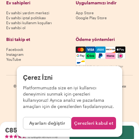
Ev sahipleri
Uygulamamızı indir
Ev sahibi yardım merkezi
App Store
Ev sahibi iptal politikası
Google Play Store
Ev sahibi kullanım koşulları
Ev sahibi ol
Bizi takip et
Ödeme yöntemleri
Mastercard, Visa, Amex, Di
Facebook
Instagram
YouTube
Kullanılabilirlik destinasyona göre değişir
Çerez İzni
©
2026
Withlocals.com
|
Gizlilik Politikası
|
Çerezler
|
Site haritası
Platformumuzda size en iyi kullanıcı
deneyimini sunmak için çerezleri
kullanıyoruz! Ayrıca analiz ve pazarlama
amaçları için de çerezlerden faydalanıyoruz.
Ayarları değiştir
Çerezleri kabul et
€85.30
kişi başı
Seç
6 değerlendirme