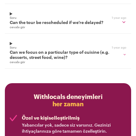
Soru
1 year ago
Can the tour be rescheduled if we're delayed?
cevabı gör
Soru
1 year ago
Can we focus on a particular type of cuisine (e.g.
desserts, street food, wine)?
cevabı gör
Withlocals deneyimleri
her zaman
Özel ve kişiselleştirilmiş
Yabancılar yok, sadece siz varsınız. Gezinizi
ihtiyaçlarınıza göre tamamen özelleştirin.