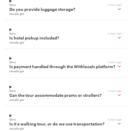
Soru
1 year ago
Do you provide luggage storage?
cevabı gör
Soru
1 year ago
Is hotel pickup included?
cevabı gör
Soru
1 year ago
Is payment handled through the Withlocals platform?
cevabı gör
Soru
1 year ago
Can the tour accommodate prams or strollers?
cevabı gör
Soru
1 year ago
Is it a walking tour, or do we use transportation?
cevabı gör