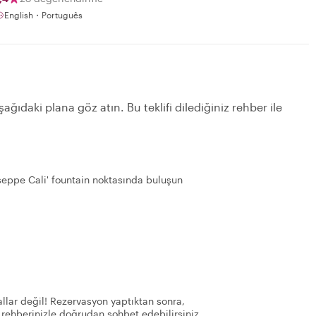
English・Português
ağıdaki plana göz atın. Bu teklifi dilediğiniz rehber ile
seppe Cali' fountain noktasında buluşun
llar değil! Rezervasyon yaptıktan sonra,
 rehberinizle doğrudan sohbet edebilirsiniz.