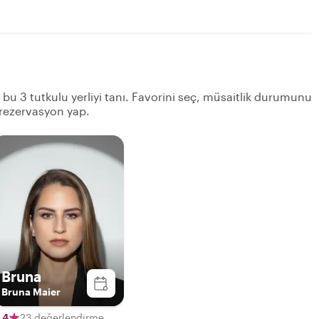
n bu 3 tutkulu yerliyi tanı. Favorini seç, müsaitlik durumunu
 rezervasyon yap.
Bruna
Bruna Maier
,4
23 değerlendirme