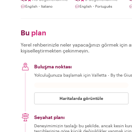
English・Italiano
English・Português
Bu
plan
Yerel rehberinizle neler yapacağınızı görmek için aş
kişiselleştirmekten çekinmeyin.
Buluşma noktası
Yolculuğunuza başlamak için Valletta - By the Giu
Haritalarda görüntüle
Seyahat planı
Deneyimimizin taslağı bu şekilde, ancak kesin kura
tercihlerinize göre küçük değişiklikler yapmak için