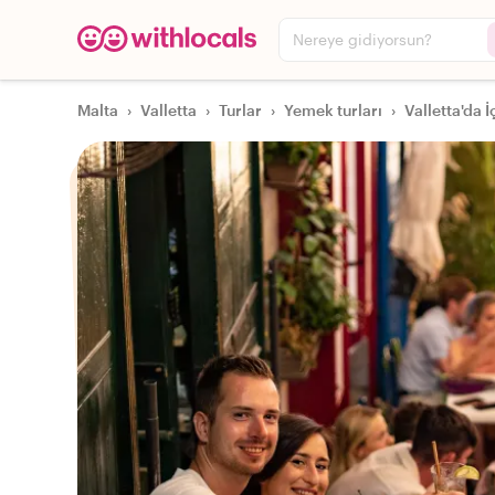
Nereye gidiyorsun?
Malta
›
Valletta
›
Turlar
›
Yemek turları
›
Valletta'da 