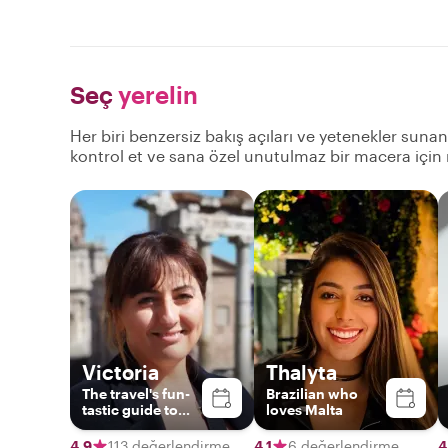
Seç
yerelin
Her biri benzersiz bakış açıları ve yetenekler suna
kontrol et ve sana özel unutulmaz bir macera için
Victoria
Thalyta
The travel's fun-
Brazilian who
tastic guide to
loves Malta
exploring Malta!
4,9
113 değerlendirme
4,1
6 değerlendirme
4