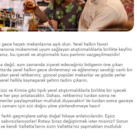
 gece hayatı mekanlarına aşık olun. Yerel halkın favori
iyansına mükemmel uyum sağlayan atıştırmalıklarla birlikte keyfini
nız, bu içecek ve atıştırmalık turu partinin vazgeçilmezidir!
arla değil, aynı zamanda ziyaret edeceğiniz bölgenin öne çıkan
letta'da yerel halkın gece dinlenmeyi ve eğlenmeyi sevdiği canlı bir
olan yerel rehberiniz, güncel popüler mekanlar ve gözde yerler
erel halkla kaynaşarak şehrin tadını çıkarın.
zi ve Kinnie gibi tipik yerel atıştırmalıklarla birlikte bir içecek
 her şeyi anlatacaktır. Dahası, rehberiniz turdan sonra ne
e öneriler paylaşmaktan mutluluk duyacaktır! Ve turdan sonra geceye
a zamanı için sizi doğru yöne yönlendirmeye hazır!
farklı geçmişlere sahip doğal hikaye anlatıcılarıdır. Eşsiz
n sabırsızlanıyorlar! Rotayı biraz değiştirmek ister misiniz? Sorun
n ve kendi Valletta'larını sizin Valletta'nız yapmaktan mutluluk