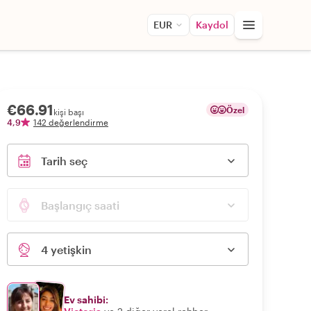
EUR
Kaydol
€66.91
Özel
kişi başı
4,9
142 değerlendirme
Tarih seç
Başlangıç saati
4 yetişkin
Ev sahibi: