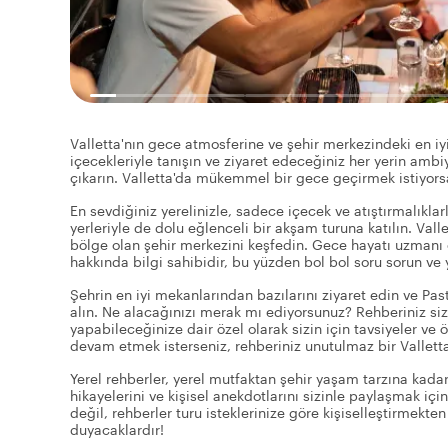
Valletta'nın gece atmosferine ve şehir merkezindeki en iyi
içecekleriyle tanışın ve ziyaret edeceğiniz her yerin amb
çıkarın. Valletta'da mükemmel bir gece geçirmek istiyorsa
En sevdiğiniz yerelinizle, sadece içecek ve atıştırmalıkl
yerleriyle de dolu eğlenceli bir akşam turuna katılın. Val
bölge olan şehir merkezini keşfedin. Gece hayatı uzmanı 
hakkında bilgi sahibidir, bu yüzden bol bol soru sorun ve y
Şehrin en iyi mekanlarından bazılarını ziyaret edin ve Pastiz
alın. Ne alacağınızı merak mı ediyorsunuz? Rehberiniz size
yapabileceğinize dair özel olarak sizin için tavsiyeler v
devam etmek isterseniz, rehberiniz unutulmaz bir Vallett
Yerel rehberler, yerel mutfaktan şehir yaşam tarzına kadar 
hikayelerini ve kişisel anekdotlarını sizinle paylaşmak içi
değil, rehberler turu isteklerinize göre kişiselleştirmekte
duyacaklardır!