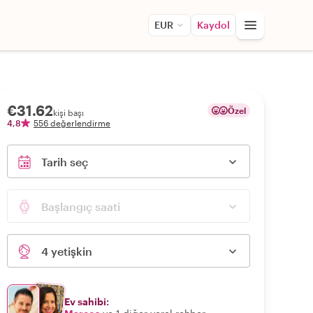
EUR
Kaydol
€31.62
Özel
kişi başı
4,8
556 değerlendirme
Tarih seç
Başlangıç saati
4 yetişkin
Ev sahibi: