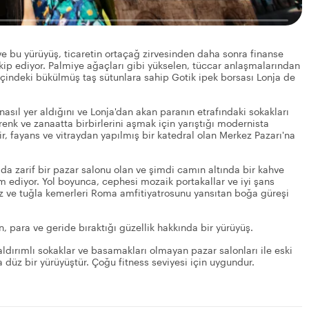
 ve bu yürüyüş, ticaretin ortaçağ zirvesinden daha sonra finanse
kip ediyor. Palmiye ağaçları gibi yükselen, tüccar anlaşmalarından
 içindeki bükülmüş taş sütunlara sahip Gotik ipek borsası Lonja de
nasıl yer aldığını ve Lonja'dan akan paranın etrafındaki sokakları
 renk ve zanaatta birbirlerini aşmak için yarıştığı modernista
 fayans ve vitraydan yapılmış bir katedral olan Merkez Pazarı'na
da zarif bir pazar salonu olan ve şimdi camın altında bir kahve
 ediyor. Yol boyunca, cephesi mozaik portakallar ve iyi şans
uz ve tuğla kemerleri Roma amfitiyatrosunu yansıtan boğa güreşi
an, para ve geride bıraktığı güzellik hakkında bir yürüyüş.
aldırımlı sokaklar ve basamakları olmayan pazar salonları ile eski
 düz bir yürüyüştür. Çoğu fitness seviyesi için uygundur.