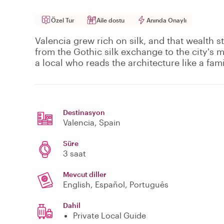
Özel Tur
Aile dostu
Anında Onaylı
Valencia grew rich on silk, and that wealth st
from the Gothic silk exchange to the city's m
a local who reads the architecture like a fami
Destinasyon
Valencia
, Spain
Süre
3 saat
Mevcut diller
English, Español, Português
Dahil
Private Local Guide