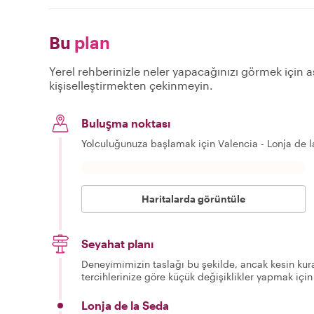
Bu
plan
Yerel rehberinizle neler yapacağınızı görmek için aş
kişiselleştirmekten çekinmeyin.
Buluşma noktası
Yolculuğunuza başlamak için Valencia - Lonja de 
Haritalarda görüntüle
Seyahat planı
Deneyimimizin taslağı bu şekilde, ancak kesin kura
tercihlerinize göre küçük değişiklikler yapmak için
Lonja de la Seda