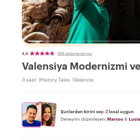
4,8
556 değerlendirme
Valensiya Modernizmi ve
3 saat
History Tales
Valencia
Şunlardan birini seç:
2
local uygun
Deneyimi düzenleyen:
Marcos
&
Luci