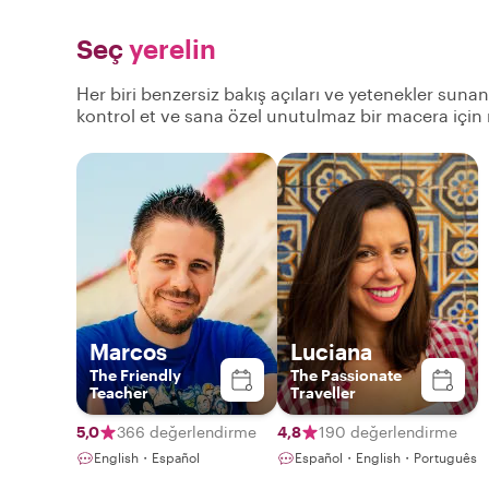
Seç
yerelin
Her biri benzersiz bakış açıları ve yetenekler suna
kontrol et ve sana özel unutulmaz bir macera için
Marcos
Luciana
The Friendly
The Passionate
Teacher
Traveller
5,0
366 değerlendirme
4,8
190 değerlendirme
English・Español
Español・English・Português