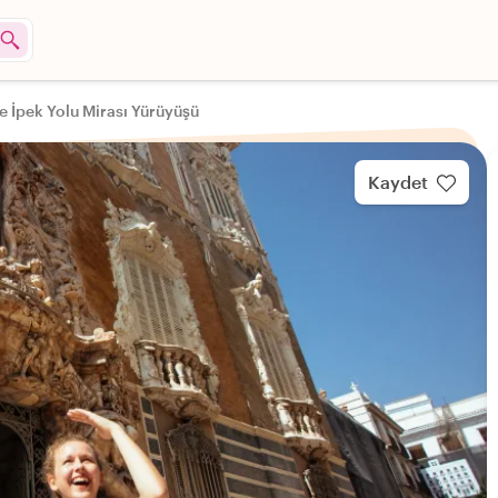
 İpek Yolu Mirası Yürüyüşü
Kaydet