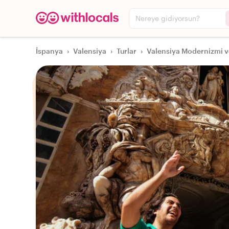
Nereye gidiyorsun?
İspanya
›
Valensiya
›
Turlar
›
Valensiya Modernizmi ve