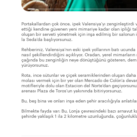
Portakallardan çok önce, ipek Valensiya'yı zenginleştirdi
ettiği kendine güvenen yeni mimariye kadar olan ipliği ta
oluşan bir serveti yönetmek için inşa edilmiş bir salonun
la Seda'da başlıyorsunuz.
Rehberiniz, Valensiya'nın eski ipek yollarının batı ucunda 
nasıl şekillendirdiğini açıklıyor. Oradan, yerel mimarların
çağında bu zenginliğin neye dönüştüğünü gösteren, demir,
yürüyorsunuz.
Rota, ince sütunlar ve çiçek seramiklerinden oluşan daha 
molası vermek için bir yer olan Mercado de Colón'a devam
motifleriyle dolu olan Estacion del Norte'dan geçiyorsun
arenası Plaza de Toros'un yakınında bitiriyorsunuz.
Bu, beş bina ve onları inşa eden şehir aracılığıyla anlatıl
Bilmekte fayda var: Bu, Lonja çevresindeki bazı arnavut k
şehirde yaklaşık 1 ila 2 kilometre uzunluğunda, çoğunlukla