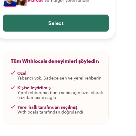
Marcos
ve 1 diğer yerel rehber
Select
Tüm Withlocals deneyimleri şöyledir:
Özel
Yabancı yok. Sadece sen ve yerel rehberin
Kişiselleştirilmiş
Yerel rehberinin bunu senin için özel olarak
hazırlamasını sağla
Yerel halk tarafından seçilmiş
Withlocals tarafından doğrulandı