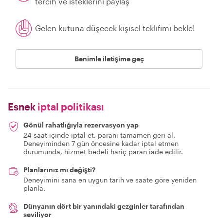
tercih ve isteklerini paylaş
Gelen kutuna düşecek kişisel teklifimi bekle!
Benimle iletişime geç
Esnek
iptal politikası
Gönül rahatlığıyla rezervasyon yap
24 saat içinde iptal et, paranı tamamen geri al.
Deneyiminden 7 gün öncesine kadar iptal etmen
durumunda, hizmet bedeli hariç paran iade edilir.
Planlarınız mı değişti?
Deneyimini sana en uygun tarih ve saate göre yeniden
planla.
Dünyanın dört bir yanındaki gezginler tarafından
seviliyor