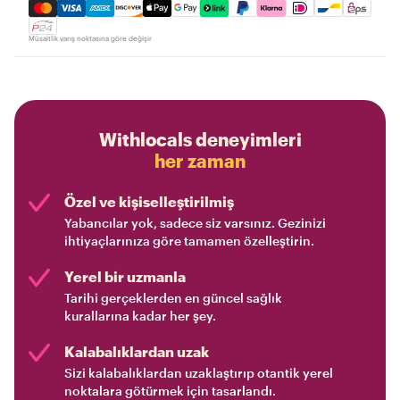
Mastercard, Visa, Amex, Discover, Apple Pay, Google Pay
Müsaitlik varış noktasına göre değişir
Withlocals deneyimleri
her zaman
Özel ve kişiselleştirilmiş
Yabancılar yok, sadece siz varsınız. Gezinizi
ihtiyaçlarınıza göre tamamen özelleştirin.
Yerel bir uzmanla
Tarihi gerçeklerden en güncel sağlık
kurallarına kadar her şey.
Kalabalıklardan uzak
Sizi kalabalıklardan uzaklaştırıp otantik yerel
noktalara götürmek için tasarlandı.