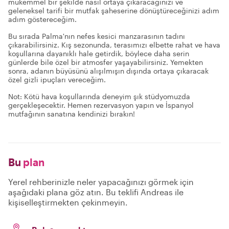
mükemmel bir şekilde nasıl ortaya çıkaracağınızı ve
geleneksel tarifi bir mutfak şaheserine dönüştüreceğinizi adım
adım göstereceğim.
Bu sırada Palma'nın nefes kesici manzarasının tadını
çıkarabilirsiniz. Kış sezonunda, terasımızı elbette rahat ve hava
koşullarına dayanıklı hale getirdik, böylece daha serin
günlerde bile özel bir atmosfer yaşayabilirsiniz. Yemekten
sonra, adanın büyüsünü alışılmışın dışında ortaya çıkaracak
özel gizli ipuçları vereceğim.
Not: Kötü hava koşullarında deneyim şık stüdyomuzda
gerçekleşecektir. Hemen rezervasyon yapın ve İspanyol
mutfağının sanatına kendinizi bırakın!
Bu
plan
Yerel rehberinizle neler yapacağınızı görmek için
aşağıdaki plana göz atın. Bu teklifi Andreas ile
kişiselleştirmekten çekinmeyin.