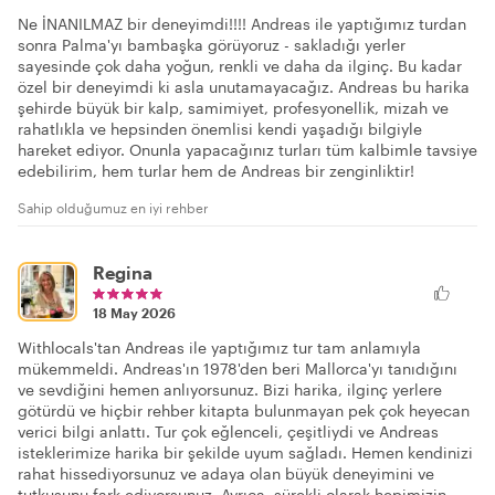
Ne İNANILMAZ bir deneyimdi!!!! Andreas ile yaptığımız turdan
sonra Palma'yı bambaşka görüyoruz - sakladığı yerler
sayesinde çok daha yoğun, renkli ve daha da ilginç. Bu kadar
özel bir deneyimdi ki asla unutamayacağız. Andreas bu harika
şehirde büyük bir kalp, samimiyet, profesyonellik, mizah ve
rahatlıkla ve hepsinden önemlisi kendi yaşadığı bilgiyle
hareket ediyor. Onunla yapacağınız turları tüm kalbimle tavsiye
edebilirim, hem turlar hem de Andreas bir zenginliktir!
Sahip olduğumuz en iyi rehber
Regina
18 May 2026
Withlocals'tan Andreas ile yaptığımız tur tam anlamıyla
mükemmeldi. Andreas'ın 1978'den beri Mallorca'yı tanıdığını
ve sevdiğini hemen anlıyorsunuz. Bizi harika, ilginç yerlere
götürdü ve hiçbir rehber kitapta bulunmayan pek çok heyecan
verici bilgi anlattı. Tur çok eğlenceli, çeşitliydi ve Andreas
isteklerimize harika bir şekilde uyum sağladı. Hemen kendinizi
rahat hissediyorsunuz ve adaya olan büyük deneyimini ve
tutkusunu fark ediyorsunuz. Ayrıca, sürekli olarak hepimizin