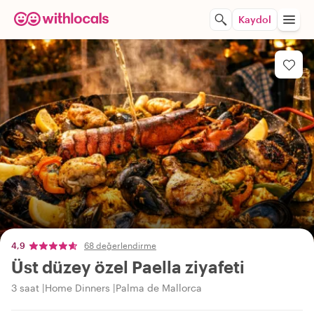
Kaydol
4,9
68 değerlendirme
Üst düzey özel Paella ziyafeti
3 saat
Home Dinners
Palma de Mallorca