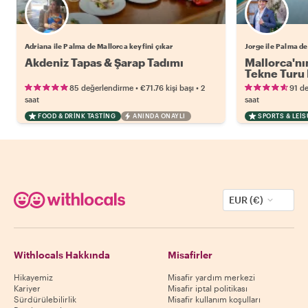
Adriana ile Palma de Mallorca keyfini çıkar
Jorge ile Palma de
Akdeniz Tapas & Şarap Tadımı
Mallorca'nın
Tekne Turu 
•
•
85 değerlendirme
€71.76
kişi başı
2
91 d
saat
saat
FOOD & DRINK TASTING
ANINDA ONAYLI
SPORTS & LEI
EUR (€)
Withlocals Hakkında
Misafirler
Hikayemiz
Misafir yardım merkezi
Kariyer
Misafir iptal politikası
Sürdürülebilirlik
Misafir kullanım koşulları