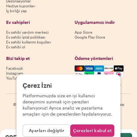
Destinasyonlar
Hediye kuponları
İş birliği yap
Ev sahipleri
Uygulamamızı indir
Ev sahibi yardım merkezi
App Store
Ev sahibi iptal politikası
Google Play Store
Ev sahibi kullanım koşulları
Ev sahibi ol
Bizi takip et
Ödeme yöntemleri
Mastercard, Visa, Amex, Di
Facebook
Instagram
YouTube
Çerez İzni
Kullanılabilirlik destinasyona göre değişir
Platformumuzda size en iyi kullanıcı
deneyimini sunmak için çerezleri
©
2026
Withlocals.com
|
Gizlilik Politikası
|
Çerezler
|
Site haritası
kullanıyoruz! Ayrıca analiz ve pazarlama
amaçları için de çerezlerden faydalanıyoruz.
Ayarları değiştir
Çerezleri kabul et