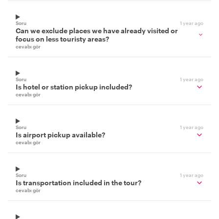
Soru
1 year ago
Can we exclude places we have already visited or
focus on less touristy areas?
cevabı gör
Soru
1 year ago
Is hotel or station pickup included?
cevabı gör
Soru
1 year ago
Is airport pickup available?
cevabı gör
Soru
1 year ago
Is transportation included in the tour?
cevabı gör