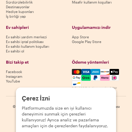
Sürdürülebilirlik
Misafir kullanım koşulları
Destinasyonlar
Hediye kuponları
İş birliği yap
Ev sahipleri
Uygulamamızı indir
Ev sahibi yardım merkezi
App Store
Ev sahibi iptal politikası
Google Play Store
Ev sahibi kullanım koşulları
Ev sahibi ol
Bizi takip et
Ödeme yöntemleri
Mastercard, Visa, Amex, Di
Facebook
Instagram
YouTube
Kullanılabilirlik destinasyona göre değişir
Çerez İzni
©
2026
Withlocals.com
|
Gizlilik Politikası
|
Çerezler
|
Site haritası
Platformumuzda size en iyi kullanıcı
deneyimini sunmak için çerezleri
kullanıyoruz! Ayrıca analiz ve pazarlama
amaçları için de çerezlerden faydalanıyoruz.