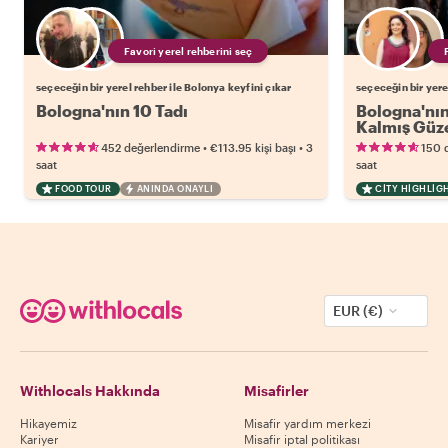
Favori yerel rehberini seç
seçeceğin bir yerel rehber ile Bolonya keyfini çıkar
seçeceğin bir yere
Bologna'nın 10 Tadı
Bologna'nın
Kalmış Güze
•
•
452 değerlendirme
€113.95
kişi başı
3
150 
saat
saat
FOOD TOUR
ANINDA ONAYLI
CITY HIGHLIG
EUR (€)
Withlocals Hakkında
Misafirler
Hikayemiz
Misafir yardım merkezi
Kariyer
Misafir iptal politikası