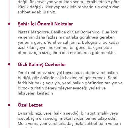
değil! Rezervasyon yaptıktan sonra, tercihlerinize göre
küçük değişiklikler yapmak için rehberinizle doğrudan
sohbet edebilirsiniz.
Şehir İçi Önemli Noktalar
Piazza Maggiore, Basilica di San Domenico, Due Torri
ve şehrin daha fazlasını mutlaka görülmesi gereken
yerlerini görün. Yerel ev sahibiniz, Bologna'yı bu kadar
özel kılan şeyin mükemmel bir genel bakışını elde
etmeniz için sizi şehrin ana noktalarına götürecektir.
Gizli Kalmış Cevherler
Yerel rehberiniz size yol boyunca, sadece yerel halkın
bildiği, göz önünde saklı hazineleri gösterecek. Şehri
farklı bir bakış açısıyla, yerel halkın gözünden tanıyın ve
birçok turistin deneyimleyemeyeceği yerleri ve
hikayeleri keşfedin
Özel Lezzet
Ev sahibinizi, yerel halkın sevdiği bir atıştırmalık veya
içecek için en sevdiği mekanlardan birine takip edin.
Mola verin, yeni yerel arkadaşınızla sohbet edin ve tüm