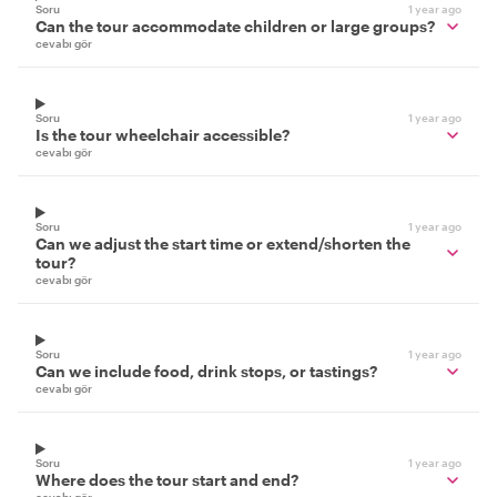
Soru
1 year ago
Can the tour accommodate children or large groups?
cevabı gör
Soru
1 year ago
Is the tour wheelchair accessible?
cevabı gör
Soru
1 year ago
Can we adjust the start time or extend/shorten the
tour?
cevabı gör
Soru
1 year ago
Can we include food, drink stops, or tastings?
cevabı gör
Soru
1 year ago
Where does the tour start and end?