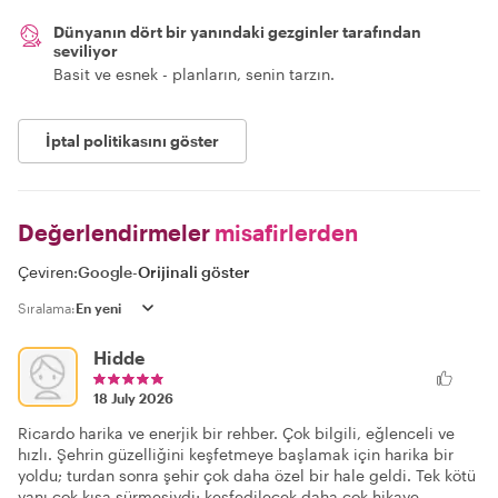
Dünyanın dört bir yanındaki gezginler tarafından
seviliyor
Basit ve esnek - planların, senin tarzın.
İptal politikasını göster
Değerlendirmeler
misafirlerden
Çeviren:
Google
-
Orijinali göster
Sıralama:
Hidde
18 July 2026
Ricardo harika ve enerjik bir rehber. Çok bilgili, eğlenceli ve
hızlı. Şehrin güzelliğini keşfetmeye başlamak için harika bir
yoldu; turdan sonra şehir çok daha özel bir hale geldi. Tek kötü
yanı çok kısa sürmesiydi; keşfedilecek daha çok hikaye