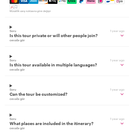
Müsaitlik varış noktasına göre değişir
Soru
1 year ago
Is this tour private or will other people join?
cevabı gör
Soru
1 year ago
Is this tour available in multiple languages?
cevabı gör
Soru
1 year ago
Can the tour be customized?
cevabı gör
Soru
1 year ago
What places are included in the itinerary?
cevabı gör