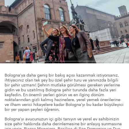
Bologna'ya daha geniş bir bakış açısı kazanmak istiyorsanız,
ihtiyacınız olan tek şey bu özel şehir turu ve yanınızda bilgili
bir şehir uzmanı! Şehrin mutlaka görülmesi gereken yerlerine
gidin ve bu uzatılmış Bologna şehir turunda daha fazla yeri
keşfedin. En önemli yerleri görün ve en ilginç dönüm
noktalarından gizli kalmış hazinelere, yerel yemek önerilerine
ve ilham verici hikayelere kadar Bologna'yı bu kadar büyüleyici
bir yer yapan şeyleri öğrenin.
Bologna'yı avucunuzun içi gibi tanıyın ve yerel ev sahibinizin
size şehir hakkında daha derinlemesine bir anlayış sunmasına
izin verin. Piazza Maggiore, Basilica di San Domenico ve Due