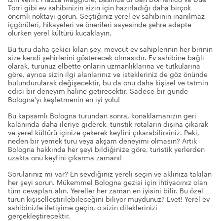
Torri gibi ev sahibinizin sizin için hazırladığı daha birçok
önemli noktayı görün. Seçtiğiniz yerel ev sahibinin inanılmaz
içgörüleri, hikayeleri ve önerileri sayesinde şehre adapte
olurken yerel kültürü kucaklayın.
Bu turu daha çekici kılan şey, mevcut ev sahiplerinin her birinin
size kendi şehirlerini gösterecek olmasıdır. Ev sahibine bağlı
olarak, turunuz elbette onların uzmanlıklarına ve tutkularına
göre, ayrıca sizin ilgi alanlarınız ve istekleriniz de göz önünde
bulundurularak değişecektir, bu da onu daha kişisel ve tatmin
edici bir deneyim haline getirecektir. Sadece bir günde
Bologna'yı keşfetmenin en iyi yolu!
Bu kapsamlı Bologna turundan sonra, konaklamanızın geri
kalanında daha ileriye giderek, turistik rotaların dışına çıkarak
ve yerel kültürü içinize çekerek keyfini çıkarabilirsiniz. Peki,
neden bir yemek turu veya akşam deneyimi olmasın? Artık
Bologna hakkında her şeyi bildiğinize göre, turistik yerlerden
uzakta onu keyfini çıkarma zamanı!
Sorularınız mı var? En sevdiğiniz yereli seçin ve aklınıza takılan
her şeyi sorun. Mükemmel Bologna gezisi için ihtiyacınız olan
tüm cevapları alın. Yereller her zaman en iyisini bilir. Bu özel
turun kişiselleştirilebileceğini biliyor muydunuz? Evet! Yerel ev
sahibinizle iletişime geçin, o sizin dileklerinizi
gerçekleştirecektir.