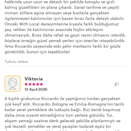
hakkında uzun uzun ve detaylı bir şekilde konuştu ve gizli
kalmış güzellikleri ön plana çıkardı. Sanat tarihine ve çeşitli
mimari stillere aşina olmayan veya bunlarla gerçekten
ilgilenmeyen katılımcılar için bazen biraz fazla detaylı olabilir.
Önceki With Local deneyimlerine kıyasla farklı bulduğumuz
şey, rehber ile katılımcılar arasında hiçbir etkileşim
olmamasıydı. Biraz daha rahat ve gayri resmi olmasını isterdik,
böylece örneğin güzel yemek yerleri için öneriler isteyebilirdik.
Ama Riccardo sayesinde eski şehir merkezini farklı bir gözle
görebildik; bunun için teşekkürler!
Tutkulu rehber
Viktoria
13 April 2026
6 kişilik grubumuz Riccardo ile yaptığımız turdan gerçekten
çok keyif aldı. Riccardo, Bologna ve Emilia-Romagna'nın tarihi
kadar yerel yemeklere de tutkuyla bağlı. Bizi kendi başımıza
daha önce ziyaret etmediğimiz tüm yerlere götürdü. Tur,
akşam yemeği saatine denk gelecek şekilde planlanmıştı ve
çok lezzetli yemekler ve yerel şaraplar tadarak eşsiz bir