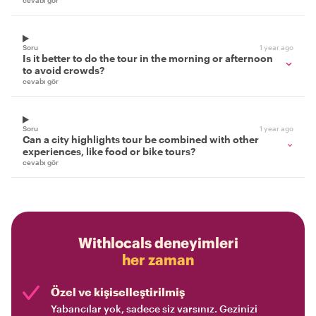
cevabı gör
Soru
1 year ago
Is it better to do the tour in the morning or afternoon
to avoid crowds?
cevabı gör
Soru
1 year ago
Can a city highlights tour be combined with other
experiences, like food or bike tours?
cevabı gör
Withlocals deneyimleri
her zaman
Özel ve kişiselleştirilmiş
Yabancılar yok, sadece siz varsınız. Gezinizi