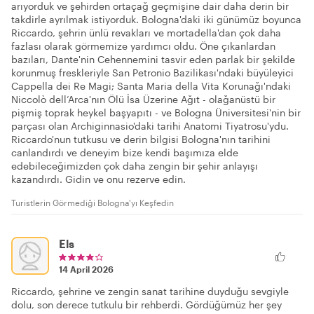
arıyorduk ve şehirden ortaçağ geçmişine dair daha derin bir
takdirle ayrılmak istiyorduk. Bologna'daki iki günümüz boyunca
Riccardo, şehrin ünlü revakları ve mortadella'dan çok daha
fazlası olarak görmemize yardımcı oldu. Öne çıkanlardan
bazıları, Dante'nin Cehennemini tasvir eden parlak bir şekilde
korunmuş freskleriyle San Petronio Bazilikası'ndaki büyüleyici
Cappella dei Re Magi; Santa Maria della Vita Korunağı'ndaki
Niccolò dell’Arca'nın Ölü İsa Üzerine Ağıt - olağanüstü bir
pişmiş toprak heykel başyapıtı - ve Bologna Üniversitesi'nin bir
parçası olan Archiginnasio'daki tarihi Anatomi Tiyatrosu'ydu.
Riccardo'nun tutkusu ve derin bilgisi Bologna'nın tarihini
canlandırdı ve deneyim bize kendi başımıza elde
edebileceğimizden çok daha zengin bir şehir anlayışı
kazandırdı. Gidin ve onu rezerve edin.
Turistlerin Görmediği Bologna'yı Keşfedin
Els
14 April 2026
Riccardo, şehrine ve zengin sanat tarihine duyduğu sevgiyle
dolu, son derece tutkulu bir rehberdi. Gördüğümüz her şey