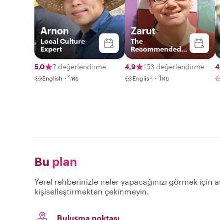
Arnon
Zarut
Local Culture
The
Expert
Recommended
Local Insider
5,0
7 değerlendirme
4,9
153 değerlendirme
4
English・ไทย
English・ไทย
Bu
plan
Yerel rehberinizle neler yapacağınızı görmek için aş
kişiselleştirmekten çekinmeyin.
Buluşma noktası