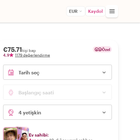
EUR
Kaydol
€75.71
Özel
kişi başı
4,9
1179 değerlendirme
Tarih seç
Başlangıç saati
4 yetişkin
Ev sahibi: