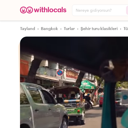
Nereye gidiyorsun?
Tayland
›
Bangkok
›
Turlar
›
Şehir turu klasikleri
›
Tü