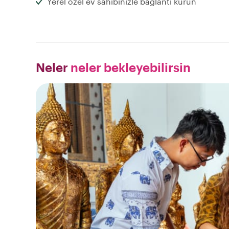
Yerel özel ev sahibinizle bağlantı kurun
Neler
neler bekleyebilirsin