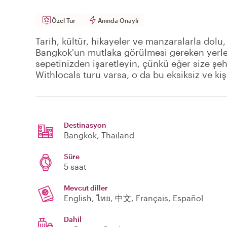
Özel Tur
Anında Onaylı
Tarih, kültür, hikayeler ve manzaralarla dolu,
Bangkok'un mutlaka görülmesi gereken yerl
sepetinizden işaretleyin, çünkü eğer size şeh
Withlocals turu varsa, o da bu eksiksiz ve kiş
Destinasyon
Bangkok
, Thailand
Süre
5 saat
Mevcut diller
English, ไทย, 中文, Français, Español
Dahil