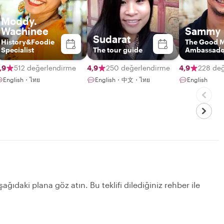
Moddy.
Wachinee
Sammy
Sudarat
History&Foodie
The Good 
Specialist
The tour guide
Ambassado
,9
512 değerlendirme
4,9
250 değerlendirme
4,9
228 de
English・ไทย
English・中文・ไทย
English
ağıdaki plana göz atın. Bu teklifi dilediğiniz rehber ile