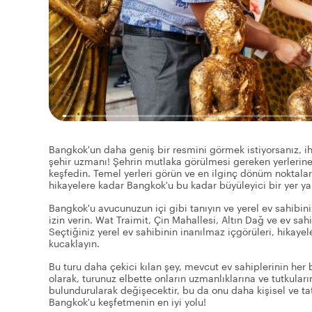
Bangkok'un daha geniş bir resmini görmek istiyorsanız, ihti
şehir uzmanı! Şehrin mutlaka görülmesi gereken yerlerine
keşfedin. Temel yerleri görün ve en ilginç dönüm noktaları
hikayelere kadar Bangkok'u bu kadar büyüleyici bir yer ya
Bangkok'u avucunuzun içi gibi tanıyın ve yerel ev sahibin
izin verin. Wat Traimit, Çin Mahallesi, Altın Dağ ve ev sah
Seçtiğiniz yerel ev sahibinin inanılmaz içgörüleri, hikaye
kucaklayın.
Bu turu daha çekici kılan şey, mevcut ev sahiplerinin her b
olarak, turunuz elbette onların uzmanlıklarına ve tutkuları
bulundurularak değişecektir, bu da onu daha kişisel ve ta
Bangkok'u keşfetmenin en iyi yolu!