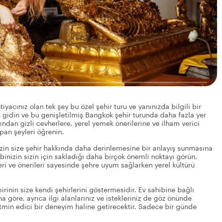
yacınız olan tek şey bu özel şehir turu ve yanınızda bilgili bir
 gidin ve bu genişletilmiş Bangkok şehir turunda daha fazla yer
ndan gizli cevherlere, yerel yemek önerilerine ve ilham verici
pan şeyleri öğrenin.
izin size şehir hakkında daha derinlemesine bir anlayış sunmasına
ibinizin sizin için sakladığı daha birçok önemli noktayı görün.
leri ve önerileri sayesinde şehre uyum sağlarken yerel kültürü
irinin size kendi şehirlerini göstermesidir. Ev sahibine bağlı
na göre, ayrıca ilgi alanlarınız ve istekleriniz de göz önünde
tmin edici bir deneyim haline getirecektir. Sadece bir günde