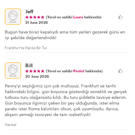
Jeff
(Yerel ev sahibi
Laura
hakkında)
21 June 2026
Bugün hava biraz kapalıydı ama tüm yerleri gezerek günü en
iyi şekilde değerlendirdik!
Frankfurt'ta Harika Bir Tur
Bill
(Yerel ev sahibi
Peniel
hakkında)
20 June 2026
Penny'yi seçtiğimiz için çok mutluyuz. Frankfurt ve tarihi
hakkındaki bilgisi, gün boyunca gösterdiği esneklik ve gerçek
tutkusu turu olağanüstü kıldı. Bu turu şiddetle tavsiye ederim.
Gün boyunca ilgimizi çeken bir şey olduğunda, ister elma
şarabı ister Roma kalıntıları olsun, çok uyumluydu. Ayrıca,
akşam yemeği tavsiyesi de tam isabetliydi!
Harika!