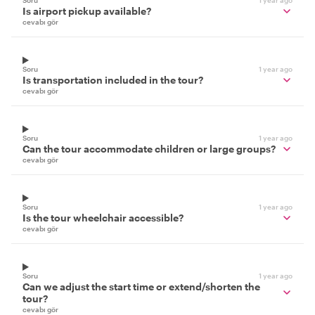
Soru
1 year ago
Is airport pickup available?
cevabı gör
Soru
1 year ago
Is transportation included in the tour?
cevabı gör
Soru
1 year ago
Can the tour accommodate children or large groups?
cevabı gör
Soru
1 year ago
Is the tour wheelchair accessible?
cevabı gör
Soru
1 year ago
Can we adjust the start time or extend/shorten the
tour?
cevabı gör