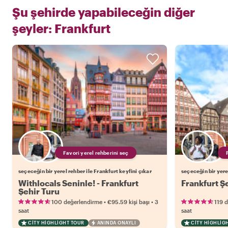
Şu şehirde yapabileceğin diğer
şeyler:
Frankfurt
Favori yerel rehberini seç
seçeceğin bir yerel rehber ile Frankfurt keyfini çıkar
seçeceğin bir yere
Withlocals Seninle! - Frankfurt
Frankfurt Ş
Şehir Turu
•
•
100 değerlendirme
€95.59
kişi başı
3
119 
saat
saat
CITY HIGHLIGHT TOUR
ANINDA ONAYLI
CITY HIGHLIG