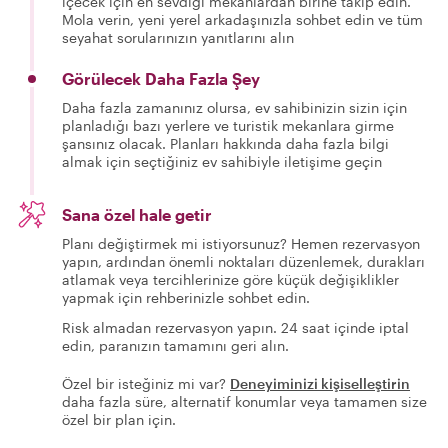
içecek için en sevdiği mekanlardan birine takip edin.
Mola verin, yeni yerel arkadaşınızla sohbet edin ve tüm
seyahat sorularınızın yanıtlarını alın
Görülecek Daha Fazla Şey
Daha fazla zamanınız olursa, ev sahibinizin sizin için
planladığı bazı yerlere ve turistik mekanlara girme
şansınız olacak. Planları hakkında daha fazla bilgi
almak için seçtiğiniz ev sahibiyle iletişime geçin
Sana özel hale getir
Planı değiştirmek mi istiyorsunuz? Hemen rezervasyon
yapın, ardından önemli noktaları düzenlemek, durakları
atlamak veya tercihlerinize göre küçük değişiklikler
yapmak için rehberinizle sohbet edin.
Risk almadan rezervasyon yapın. 24 saat içinde iptal
edin, paranızın tamamını geri alın.
Özel bir isteğiniz mi var?
Deneyiminizi kişiselleştirin
daha fazla süre, alternatif konumlar veya tamamen size
özel bir plan için.