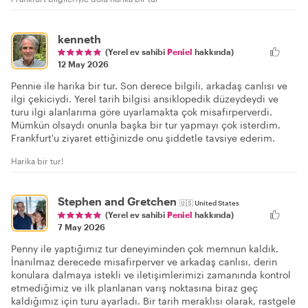
kenneth
(Yerel ev sahibi
Peniel
hakkında)
12 May 2026
Pennie ile harika bir tur. Son derece bilgili, arkadaş canlısı ve
ilgi çekiciydi. Yerel tarih bilgisi ansiklopedik düzeydeydi ve
turu ilgi alanlarıma göre uyarlamakta çok misafirperverdi.
Mümkün olsaydı onunla başka bir tur yapmayı çok isterdim.
Frankfurt'u ziyaret ettiğinizde onu şiddetle tavsiye ederim.
Harika bir tur!
Stephen and Gretchen
🇺🇸
United States
(Yerel ev sahibi
Peniel
hakkında)
7 May 2026
Penny ile yaptığımız tur deneyiminden çok memnun kaldık.
İnanılmaz derecede misafirperver ve arkadaş canlısı, derin
konulara dalmaya istekli ve iletişimlerimizi zamanında kontrol
etmediğimiz ve ilk planlanan varış noktasına biraz geç
kaldığımız için turu ayarladı. Bir tarih meraklısı olarak, rastgele