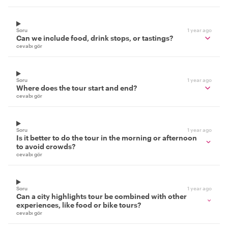
Soru
1 year ago
Can we include food, drink stops, or tastings?
cevabı gör
Soru
1 year ago
Where does the tour start and end?
cevabı gör
Soru
1 year ago
Is it better to do the tour in the morning or afternoon
to avoid crowds?
cevabı gör
Soru
1 year ago
Can a city highlights tour be combined with other
experiences, like food or bike tours?
cevabı gör