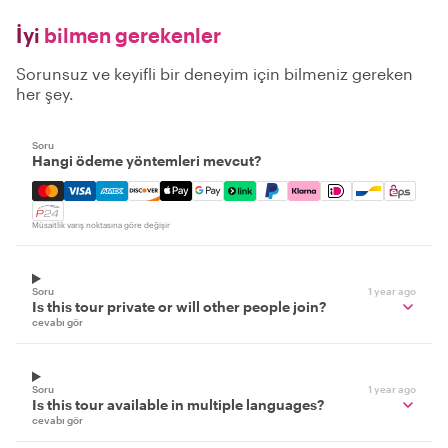
İyi
bilmen gerekenler
Sorunsuz ve keyifli bir deneyim için bilmeniz gereken
her şey.
Soru
Hangi ödeme yöntemleri mevcut?
Mastercard, Visa, Amex, Discover, Apple Pay, Google Pay
Müsaitlik varış noktasına göre değişir
Soru
1 year ago
Is this tour private or will other people join?
cevabı gör
Soru
1 year ago
Is this tour available in multiple languages?
cevabı gör