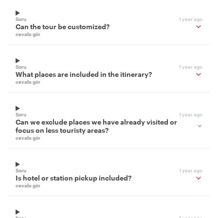
Soru
1 year ago
Can the tour be customized?
cevabı gör
Soru
1 year ago
What places are included in the itinerary?
cevabı gör
Soru
1 year ago
Can we exclude places we have already visited or
focus on less touristy areas?
cevabı gör
Soru
1 year ago
Is hotel or station pickup included?
cevabı gör