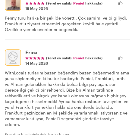
(Yerel ev sahibi
Peniel
hakkında)
18 May 2026
Penny turu harika bir şekilde yönetti. Çok samimi ve bilgiliydi.
Frankfurt'u ziyaret etmemizi gerçekten keyifli hale getirdi.
Özellikle yemek önerilerini beğendik.
Erica
(Yerel ev sahibi
Peniel
hakkında)
14 May 2026
WithLocals turlarını bazen beğendim bazen beğenmedim ama
şunu söylemeliyim ki bu tur harikaydı. Peniel, Frankfurt, tarihi
ve Alman gelenekleri hakkında bolca bilgi paylaşan, son
derece ilgi çekici bir rehberdi. Bize bir Alman tatilinde
rehberlik etti ve birçok yer kapalı olmasına rağmen hiçbir şey
kaçırdığımızı hissetmedik! Ayrıca harika restoran tavsiyeleri ve
yerel Frankfurt yemekleri hakkında önerilerde bulundu.
Frankfurt gezinizden en iyi şekilde yararlanmak istiyorsanız ve
zamanınız kısıtlıysa, Peniel'i seçmenizi şiddetle tavsiye
ederim.
Frankfurt bilgileriyle dolu harika bir tur