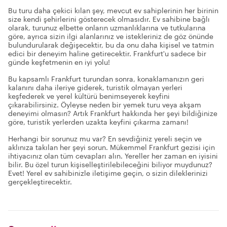
Bu turu daha çekici kılan şey, mevcut ev sahiplerinin her birinin
size kendi şehirlerini gösterecek olmasıdır. Ev sahibine bağlı
olarak, turunuz elbette onların uzmanlıklarına ve tutkularına
göre, ayrıca sizin ilgi alanlarınız ve istekleriniz de göz önünde
bulundurularak değişecektir, bu da onu daha kişisel ve tatmin
edici bir deneyim haline getirecektir. Frankfurt'u sadece bir
günde keşfetmenin en iyi yolu!
Bu kapsamlı Frankfurt turundan sonra, konaklamanızın geri
kalanını daha ileriye giderek, turistik olmayan yerleri
keşfederek ve yerel kültürü benimseyerek keyfini
çıkarabilirsiniz. Öyleyse neden bir yemek turu veya akşam
deneyimi olmasın? Artık Frankfurt hakkında her şeyi bildiğinize
göre, turistik yerlerden uzakta keyfini çıkarma zamanı!
Herhangi bir sorunuz mu var? En sevdiğiniz yereli seçin ve
aklınıza takılan her şeyi sorun. Mükemmel Frankfurt gezisi için
ihtiyacınız olan tüm cevapları alın. Yereller her zaman en iyisini
bilir. Bu özel turun kişiselleştirilebileceğini biliyor muydunuz?
Evet! Yerel ev sahibinizle iletişime geçin, o sizin dileklerinizi
gerçekleştirecektir.