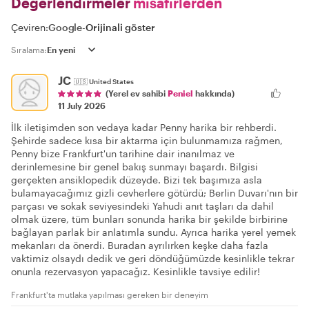
Değerlendirmeler
misafirlerden
Çeviren:
Google
-
Orijinali göster
Sıralama:
JC
🇺🇸
United States
(Yerel ev sahibi
Peniel
hakkında)
11 July 2026
İlk iletişimden son vedaya kadar Penny harika bir rehberdi.
Şehirde sadece kısa bir aktarma için bulunmamıza rağmen,
Penny bize Frankfurt'un tarihine dair inanılmaz ve
derinlemesine bir genel bakış sunmayı başardı. Bilgisi
gerçekten ansiklopedik düzeyde. Bizi tek başımıza asla
bulamayacağımız gizli cevherlere götürdü; Berlin Duvarı'nın bir
parçası ve sokak seviyesindeki Yahudi anıt taşları da dahil
olmak üzere, tüm bunları sonunda harika bir şekilde birbirine
bağlayan parlak bir anlatımla sundu. Ayrıca harika yerel yemek
mekanları da önerdi. Buradan ayrılırken keşke daha fazla
vaktimiz olsaydı dedik ve geri döndüğümüzde kesinlikle tekrar
onunla rezervasyon yapacağız. Kesinlikle tavsiye edilir!
Frankfurt'ta mutlaka yapılması gereken bir deneyim