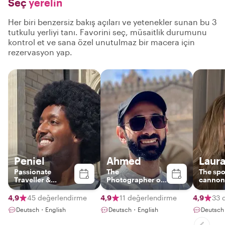
Seç
yerelin
Her biri benzersiz bakış açıları ve yetenekler sunan bu 3
tutkulu yerliyi tanı. Favorini seç, müsaitlik durumunu
kontrol et ve sana özel unutulmaz bir macera için
rezervasyon yap.
Peniel
Ahmed
Laur
Passionate
The
The spo
Traveller &
Photographer on
cannon
History Nerd
wheels
good ta
4,9
45 değerlendirme
4,9
11 değerlendirme
4,9
33 
Deutsch・English
Deutsch・English
Deutsch