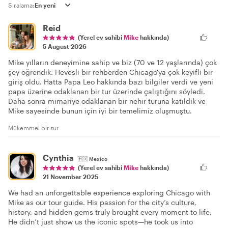
Sıralama:
Reid
(Yerel ev sahibi
Mike
hakkında)
5 August 2026
Mike yılların deneyimine sahip ve biz (70 ve 12 yaşlarında) çok
şey öğrendik. Hevesli bir rehberden Chicago'ya çok keyifli bir
giriş oldu. Hatta Papa Leo hakkında bazı bilgiler verdi ve yeni
papa üzerine odaklanan bir tur üzerinde çalıştığını söyledi.
Daha sonra mimariye odaklanan bir nehir turuna katıldık ve
Mike sayesinde bunun için iyi bir temelimiz oluşmuştu.
Mükemmel bir tur
Cynthia
🇲🇽
Mexico
(Yerel ev sahibi
Mike
hakkında)
21 November 2025
We had an unforgettable experience exploring Chicago with
Mike as our tour guide. His passion for the city’s culture,
history, and hidden gems truly brought every moment to life.
He didn’t just show us the iconic spots—he took us into