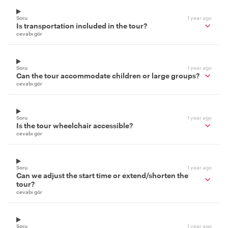
Soru
1 year ago
Is transportation included in the tour?
cevabı gör
Soru
1 year ago
Can the tour accommodate children or large groups?
cevabı gör
Soru
1 year ago
Is the tour wheelchair accessible?
cevabı gör
Soru
1 year ago
Can we adjust the start time or extend/shorten the
tour?
cevabı gör
Soru
1 year ago