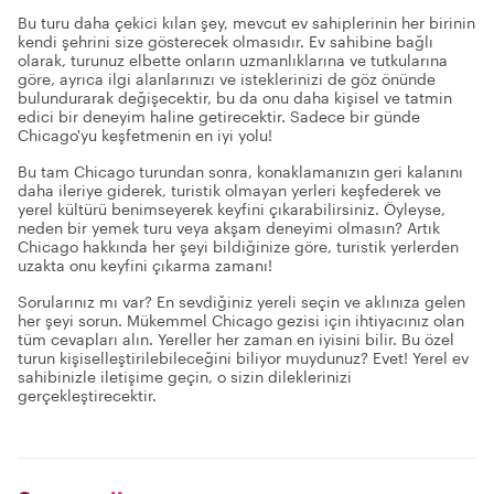
Bu turu daha çekici kılan şey, mevcut ev sahiplerinin her birinin
kendi şehrini size gösterecek olmasıdır. Ev sahibine bağlı
olarak, turunuz elbette onların uzmanlıklarına ve tutkularına
göre, ayrıca ilgi alanlarınızı ve isteklerinizi de göz önünde
bulundurarak değişecektir, bu da onu daha kişisel ve tatmin
edici bir deneyim haline getirecektir. Sadece bir günde
Chicago'yu keşfetmenin en iyi yolu!
Bu tam Chicago turundan sonra, konaklamanızın geri kalanını
daha ileriye giderek, turistik olmayan yerleri keşfederek ve
yerel kültürü benimseyerek keyfini çıkarabilirsiniz. Öyleyse,
neden bir yemek turu veya akşam deneyimi olmasın? Artık
Chicago hakkında her şeyi bildiğinize göre, turistik yerlerden
uzakta onu keyfini çıkarma zamanı!
Sorularınız mı var? En sevdiğiniz yereli seçin ve aklınıza gelen
her şeyi sorun. Mükemmel Chicago gezisi için ihtiyacınız olan
tüm cevapları alın. Yereller her zaman en iyisini bilir. Bu özel
turun kişiselleştirilebileceğini biliyor muydunuz? Evet! Yerel ev
sahibinizle iletişime geçin, o sizin dileklerinizi
gerçekleştirecektir.