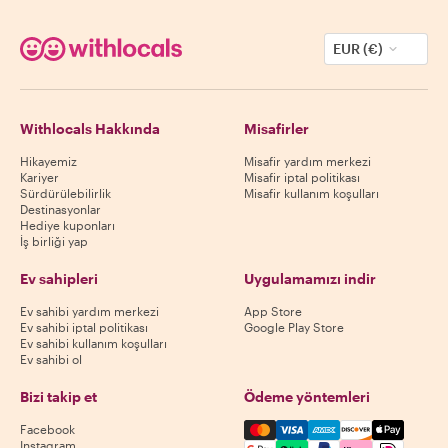
EUR (€)
Withlocals Hakkında
Misafirler
Hikayemiz
Misafir yardım merkezi
Kariyer
Misafir iptal politikası
Sürdürülebilirlik
Misafir kullanım koşulları
Destinasyonlar
Hediye kuponları
İş birliği yap
Ev sahipleri
Uygulamamızı indir
Ev sahibi yardım merkezi
App Store
Ev sahibi iptal politikası
Google Play Store
Ev sahibi kullanım koşulları
Ev sahibi ol
Bizi takip et
Ödeme yöntemleri
Mastercard, Visa, Amex, Di
Facebook
Instagram