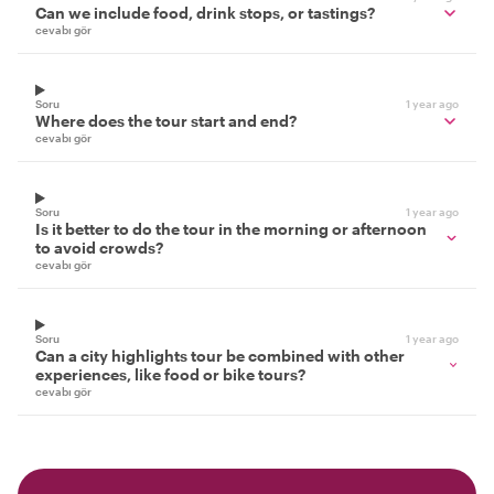
Can we include food, drink stops, or tastings?
cevabı gör
Soru
1 year ago
Where does the tour start and end?
cevabı gör
Soru
1 year ago
Is it better to do the tour in the morning or afternoon
to avoid crowds?
cevabı gör
Soru
1 year ago
Can a city highlights tour be combined with other
experiences, like food or bike tours?
cevabı gör