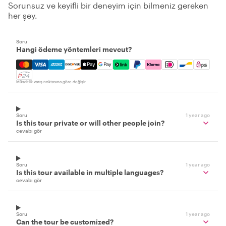
Sorunsuz ve keyifli bir deneyim için bilmeniz gereken
her şey.
Soru
Hangi ödeme yöntemleri mevcut?
Mastercard, Visa, Amex, Discover, Apple Pay, Google Pay
Müsaitlik varış noktasına göre değişir
Soru
1 year ago
Is this tour private or will other people join?
cevabı gör
Soru
1 year ago
Is this tour available in multiple languages?
cevabı gör
Soru
1 year ago
Can the tour be customized?