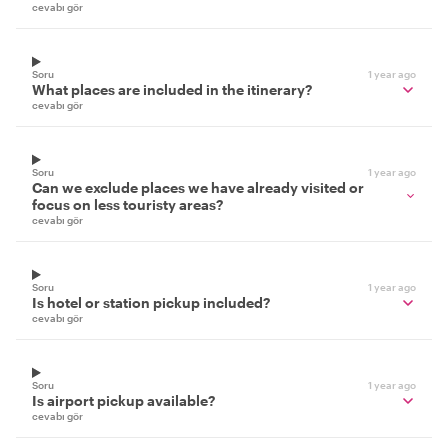
cevabı gör
Soru
1 year ago
What places are included in the itinerary?
cevabı gör
Soru
1 year ago
Can we exclude places we have already visited or
focus on less touristy areas?
cevabı gör
Soru
1 year ago
Is hotel or station pickup included?
cevabı gör
Soru
1 year ago
Is airport pickup available?
cevabı gör