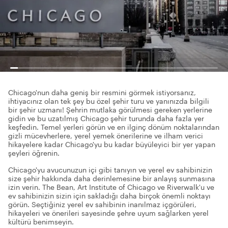
Chicago'nun daha geniş bir resmini görmek istiyorsanız,
ihtiyacınız olan tek şey bu özel şehir turu ve yanınızda bilgili
bir şehir uzmanı! Şehrin mutlaka görülmesi gereken yerlerine
gidin ve bu uzatılmış Chicago şehir turunda daha fazla yer
keşfedin. Temel yerleri görün ve en ilginç dönüm noktalarından
gizli mücevherlere, yerel yemek önerilerine ve ilham verici
hikayelere kadar Chicago'yu bu kadar büyüleyici bir yer yapan
şeyleri öğrenin.
Chicago'yu avucunuzun içi gibi tanıyın ve yerel ev sahibinizin
size şehir hakkında daha derinlemesine bir anlayış sunmasına
izin verin. The Bean, Art Institute of Chicago ve Riverwalk'u ve
ev sahibinizin sizin için sakladığı daha birçok önemli noktayı
görün. Seçtiğiniz yerel ev sahibinin inanılmaz içgörüleri,
hikayeleri ve önerileri sayesinde şehre uyum sağlarken yerel
kültürü benimseyin.