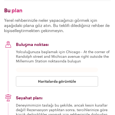
Bu
plan
Yerel rehberinizle neler yapacağınızı görmek için
aşağıdaki plana göz atın. Bu teklifi dilediğiniz rehber ile
kişiselleştirmekten çekinmeyin.
Buluşma noktası
Yolculuğunuza başlamak için Chicago - At the corner of
Randolph street and Michican avenue right outside the
Millemium Station noktasında buluşun
Haritalarda görüntüle
Seyahat planı
Deneyimimizin taslağı bu şekilde, ancak kesin kurallar
değil! Rezervasyon yaptıktan sonra, tercihlerinize göre
küçük değişiklikler yapmak için rehberinizle doğrudan