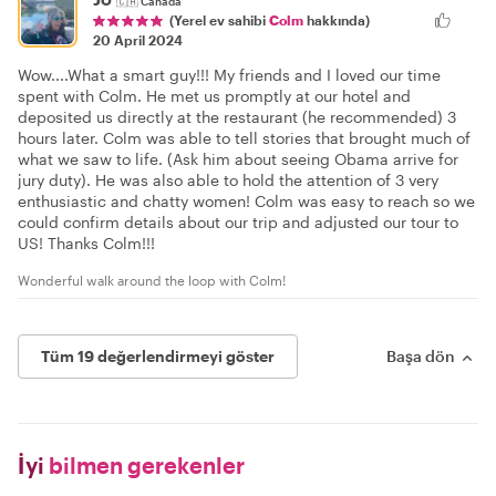
🇨🇦
Canada
(Yerel ev sahibi
Colm
hakkında)
20 April 2024
Wow....What a smart guy!!! My friends and I loved our time
spent with Colm. He met us promptly at our hotel and
deposited us directly at the restaurant (he recommended) 3
hours later. Colm was able to tell stories that brought much of
what we saw to life. (Ask him about seeing Obama arrive for
jury duty). He was also able to hold the attention of 3 very
enthusiastic and chatty women! Colm was easy to reach so we
could confirm details about our trip and adjusted our tour to
US! Thanks Colm!!!
Wonderful walk around the loop with Colm!
Tüm 19 değerlendirmeyi göster
Başa dön
İyi
bilmen gerekenler