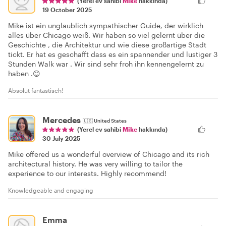
(Yerel ev sahibi
Mike
hakkında)
19 October 2025
Mike ist ein unglaublich sympathischer Guide, der wirklich
alles über Chicago weiß. Wir haben so viel gelernt über die
Geschichte , die Architektur und wie diese großartige Stadt
tickt. Er hat es geschafft dass es ein spannender und lustiger 3
Stunden Walk war . Wir sind sehr froh ihn kennengelernt zu
haben .😊
Absolut fantastisch!
Mercedes
🇺🇸
United States
(Yerel ev sahibi
Mike
hakkında)
30 July 2025
Mike offered us a wonderful overview of Chicago and its rich
architectural history. He was very willing to tailor the
experience to our interests. Highly recommend!
Knowledgeable and engaging
Emma