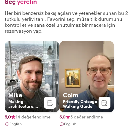
Seç
yerelin
Her biri benzersiz bakış açıları ve yetenekler sunan bu 2
tutkulu yerliyi tanı. Favorini seç, müsaitlik durumunu
kontrol et ve sana özel unutulmaz bir macera için
rezervasyon yap.
Mike
Colm
Making
Friendly Chicago
architecture,
Walking Guide
design, & history
fun & interesting!
5,0
14 değerlendirme
5,0
5 değerlendirme
English
English