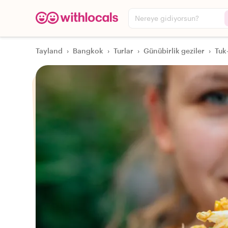
Nereye gidiyorsun?
Tayland
›
Bangkok
›
Turlar
›
Günübirlik geziler
›
Tuk