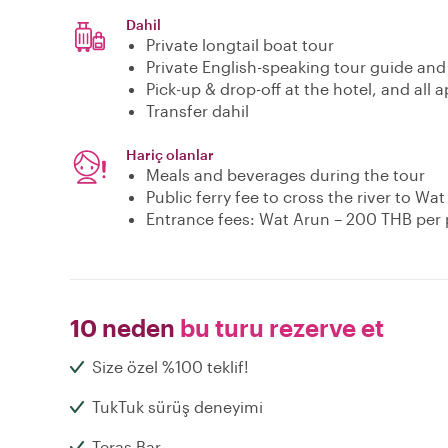
Dahil
Private longtail boat tour
Private English-speaking tour guide and P
Pick-up & drop-off at the hotel, and all 
Transfer dahil
Hariç olanlar
Meals and beverages during the tour
Public ferry fee to cross the river to Wa
Entrance fees: Wat Arun – 200 THB per
10 neden
bu turu rezerve et
Size özel %100 teklif!
TukTuk sürüş deneyimi
Teras Bar