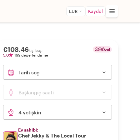
EUR
Kaydol
€108.46
Özel
kişi başı
5,0
199 değerlendirme
Tarih seç
Başlangıç saati
4 yetişkin
Ev sahibi:
Chef Jekky & The Local Tour