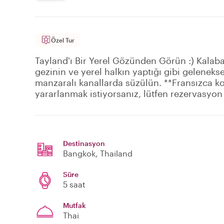
Özel Tur
Tayland'ı Bir Yerel Gözünden Görün :) Kalabal
gezinin ve yerel halkın yaptığı gibi geleneks
manzaralı kanallarda süzülün. **Fransızca k
yararlanmak istiyorsanız, lütfen rezervasyo
Destinasyon
Bangkok
, Thailand
Süre
5 saat
Mutfak
Thai