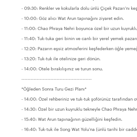
- 09:30: Renkler ve kokularla dolu ünlü Çiçek Pazarı'nı ke
- 10:00: Göz alıcı Wat Arun tapınağını ziyaret edin.
- 11:00: Chao Phraya Nehri boyunca özel bir uzun kuyruklu 
- 11:40: Tuk-tuka geri binin ve canlı bir yerel yemek pazar
- 12:20: Pazarın eşsiz atmosferini keşfederken öğle yemeği 
- 13:20: Tuk-tuk ile otelinize geri dönün.
- 14:00: Otele bırakılışınız ve turun sonu.
----------------------------------------------
*Öğleden Sonra Turu Gezi Planı*
- 14:00: Özel rehberiniz ve tuk-tuk şoförünüz tarafından ote
- 14:30: Özel bir uzun kuyruklu tekneyle Chao Phraya Nehr
- 15:40: Wat Arun tapınağının güzelliğini keşfedin.
- 16:40: Tuk-tuk ile Song Wat Yolu'na (ünlü tarihi bir cadd