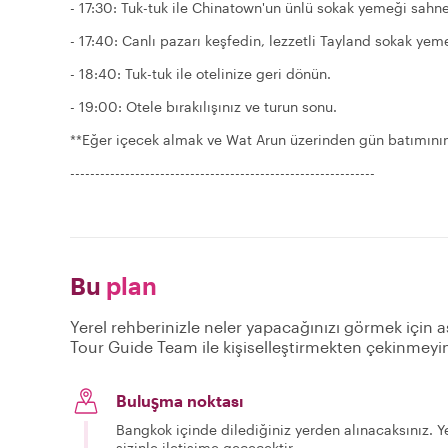
- 17:30: Tuk-tuk ile Chinatown'un ünlü sokak yemeği sahne
- 17:40: Canlı pazarı keşfedin, lezzetli Tayland sokak yem
- 18:40: Tuk-tuk ile otelinize geri dönün.
- 19:00: Otele bırakılışınız ve turun sonu.
**Eğer içecek almak ve Wat Arun üzerinden gün batımının t
-------------------------------------------------------------
Bu
plan
Yerel rehberinizle neler yapacağınızı görmek için a
Tour Guide Team ile kişiselleştirmekten çekinmeyi
Buluşma noktası
Bangkok içinde dilediğiniz yerden alınacaksınız. Ye
sizinle iletişime geçecektir.