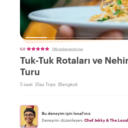
5,0
199 değerlendirme
Tuk-Tuk Rotaları ve Nehi
Turu
5 saat
Day Trips
Bangkok
Bu deneyim için local'ınız
Deneyimi düzenleyen:
Chef Jekky & The Loca