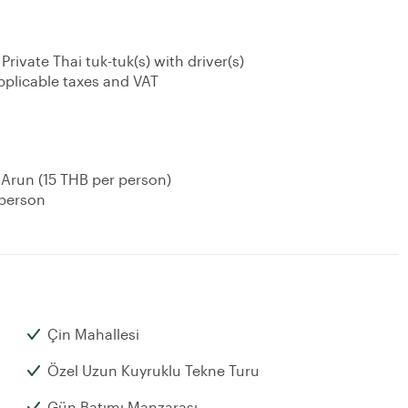
rivate Thai tuk-tuk(s) with driver(s)
applicable taxes and VAT
t Arun (15 THB per person)
 person
Çin Mahallesi
Özel Uzun Kuyruklu Tekne Turu
Gün Batımı Manzarası