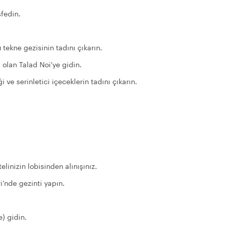
şfedin.
tekne gezisinin tadını çıkarın.
ı olan Talad Noi'ye gidin.
ve serinletici içeceklerin tadını çıkarın.
linizin lobisinden alınışınız.
i'nde gezinti yapın.
e) gidin.