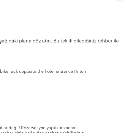
ağıdaki plana göz atın. Bu teklifi dilediğiniz rehber ile
bike rack opposite the hotel entrance Hilton
llar değil! Rezervasyon yaptıktan sonra,
 rehberinizle doğrudan sohbet edebilirsiniz.