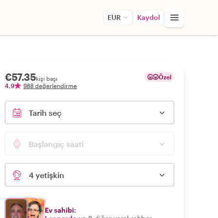
EUR
Kaydol
€57.35
Özel
kişi başı
4,9
988 değerlendirme
Tarih seç
Başlangıç saati
4 yetişkin
Ev sahibi: