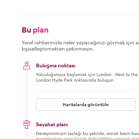
Bu
plan
Yerel rehberinizle neler yapacağınızı görmek için aş
kişiselleştirmekten çekinmeyin.
Buluşma noktası
Yolculuğunuza başlamak için London - Next to the 
London Hyde Park noktasında buluşun
Haritalarda görüntüle
Seyahat planı
Deneyimimizin taslağı bu şekilde, ancak kesin kura
tercihlerinize göre küçük değişiklikler yapmak için