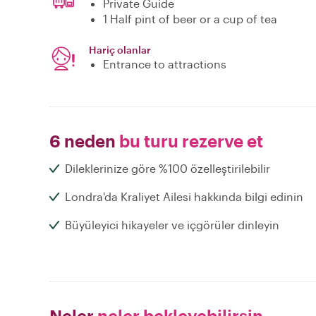
Private Guide
1 Half pint of beer or a cup of tea
Hariç olanlar
Entrance to attractions
6 neden
bu turu rezerve et
Dileklerinize göre %100 özelleştirilebilir
Londra'da Kraliyet Ailesi hakkında bilgi edinin
Büyüleyici hikayeler ve içgörüler dinleyin
Neler
neler bekleyebilirsin