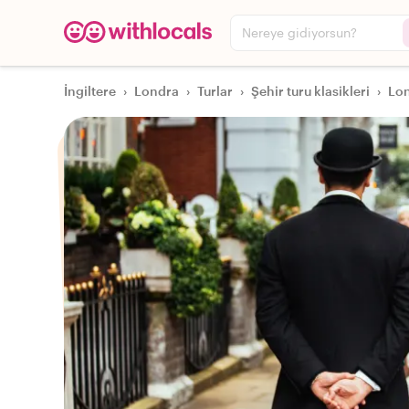
Nereye gidiyorsun?
İngiltere
›
Londra
›
Turlar
›
Şehir turu klasikleri
›
Lon