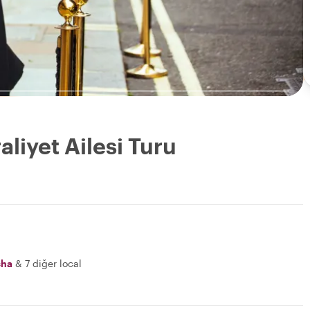
aliyet Ailesi Turu
cha
&
7 diğer local