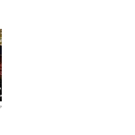
David
y
Tom
The History
ner
Walker
The Storyteller
ğerlendirme
5,0
44 değerlendirme
4,9
336 değerlendirme
English
English