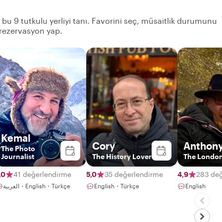
n bu 9 tutkulu yerliyi tanı. Favorini seç, müsaitlik durumunu
 rezervasyon yap.
Kemal
Cory
Anthon
The Photo
Journalist
The History Lover
The Londo
,0
41 değerlendirme
5,0
35 değerlendirme
4,9
283 de
العربية・English・Türkçe
English・Türkçe
English