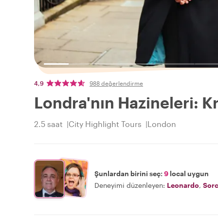
4,9
988 değerlendirme
Londra'nın Hazineleri: Kr
2.5 saat
City Highlight Tours
London
Şunlardan birini seç:
9
local uygun
Deneyimi düzenleyen:
Leonardo
,
Sor