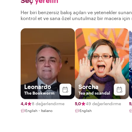
Seç
yerelin
Her biri benzersiz bakış açıları ve yetenekler suna
kontrol et ve sana özel unutulmaz bir macera için
Leonardo
Sorcha
The Bookworm
Tea and scandal
4,4
8 değerlendirme
5,0
49 değerlendirme
5
English・Italiano
English