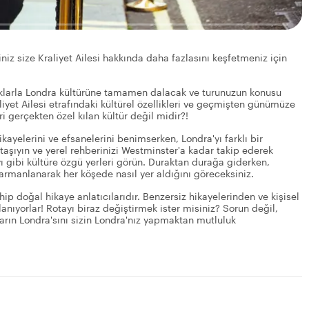
iniz size Kraliyet Ailesi hakkında daha fazlasını keşfetmeniz için
uraklarla Londra kültürüne tamamen dalacak ve turunuzun konusu
liyet Ailesi etrafındaki kültürel özellikleri ve geçmişten günümüze
ri gerçekten özel kılan kültür değil midir?!
hikayelerini ve efsanelerini benimserken, Londra'yı farklı bir
taşıyın ve yerel rehberinizi Westminster'a kadar takip ederek
gibi kültüre özgü yerleri görün. Duraktan durağa giderken,
rmanlanarak her köşede nasıl yer aldığını göreceksiniz.
hip doğal hikaye anlatıcılarıdır. Benzersiz hikayelerinden ve kişisel
anıyorlar! Rotayı biraz değiştirmek ister misiniz? Sorun değil,
nların Londra'sını sizin Londra'nız yapmaktan mutluluk