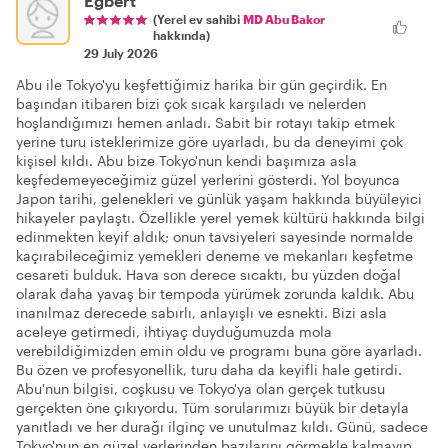
Egbert
(Yerel ev sahibi
MD Abu Bakor
hakkında)
29 July 2026
Abu ile Tokyo'yu keşfettiğimiz harika bir gün geçirdik. En
başından itibaren bizi çok sıcak karşıladı ve nelerden
hoşlandığımızı hemen anladı. Sabit bir rotayı takip etmek
yerine turu isteklerimize göre uyarladı, bu da deneyimi çok
kişisel kıldı. Abu bize Tokyo'nun kendi başımıza asla
keşfedemeyeceğimiz güzel yerlerini gösterdi. Yol boyunca
Japon tarihi, gelenekleri ve günlük yaşam hakkında büyüleyici
hikayeler paylaştı. Özellikle yerel yemek kültürü hakkında bilgi
edinmekten keyif aldık; onun tavsiyeleri sayesinde normalde
kaçırabileceğimiz yemekleri deneme ve mekanları keşfetme
cesareti bulduk. Hava son derece sıcaktı, bu yüzden doğal
olarak daha yavaş bir tempoda yürümek zorunda kaldık. Abu
inanılmaz derecede sabırlı, anlayışlı ve esnekti. Bizi asla
aceleye getirmedi, ihtiyaç duyduğumuzda mola
verebildiğimizden emin oldu ve programı buna göre ayarladı.
Bu özen ve profesyonellik, turu daha da keyifli hale getirdi.
Abu'nun bilgisi, coşkusu ve Tokyo'ya olan gerçek tutkusu
gerçekten öne çıkıyordu. Tüm sorularımızı büyük bir detayla
yanıtladı ve her durağı ilginç ve unutulmaz kıldı. Günü, sadece
Tokyo'nun en güzel yerlerinden bazılarını görmekle kalmayıp,