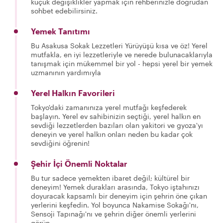
küçük değişiklikler yapmak için rehberinizle doğrudan
sohbet edebilirsiniz.
Yemek Tanıtımı
Bu Asakusa Sokak Lezzetleri Yürüyüşü kısa ve öz! Yerel
mutfakla, en iyi lezzetleriyle ve nerede bulunacaklarıyla
tanışmak için mükemmel bir yol - hepsi yerel bir yemek
uzmanının yardımıyla
Yerel Halkın Favorileri
Tokyo'daki zamanınıza yerel mutfağı keşfederek
başlayın. Yerel ev sahibinizin seçtiği, yerel halkın en
sevdiği lezzetlerden bazıları olan yakitori ve gyoza'yı
deneyin ve yerel halkın onları neden bu kadar çok
sevdiğini öğrenin!
Şehir İçi Önemli Noktalar
Bu tur sadece yemekten ibaret değil; kültürel bir
deneyim! Yemek durakları arasında, Tokyo iştahınızı
doyuracak kapsamlı bir deneyim için şehrin öne çıkan
yerlerini keşfedin. Yol boyunca Nakamise Sokağı'nı,
Sensoji Tapınağı'nı ve şehrin diğer önemli yerlerini
görün.