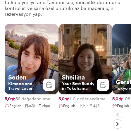
tutkulu yerliyi tanı. Favorini seç, müsaitlik durumunu
kontrol et ve sana özel unutulmaz bir macera için
rezervasyon yap.
Seden
Sheilina
Gera
Kimono and
Your Best Buddy
Travel Lover
in Yokohama
Tokyo v
5,0
56 değerlendirme
5,0
110 değerlendirme
5,0
108
English・日本語・Türkçe
English・中文・日本語
Engli