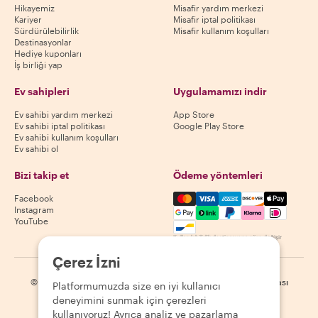
Hikayemiz
Misafir yardım merkezi
Kariyer
Misafir iptal politikası
Sürdürülebilirlik
Misafir kullanım koşulları
Destinasyonlar
Hediye kuponları
İş birliği yap
Ev sahipleri
Uygulamamızı indir
Ev sahibi yardım merkezi
App Store
Ev sahibi iptal politikası
Google Play Store
Ev sahibi kullanım koşulları
Ev sahibi ol
Bizi takip et
Ödeme yöntemleri
Mastercard, Visa, Amex, Di
Facebook
Instagram
YouTube
Kullanılabilirlik destinasyona göre değişir
Çerez İzni
©
2026
Withlocals.com
|
Gizlilik Politikası
|
Çerezler
|
Site haritası
Platformumuzda size en iyi kullanıcı
deneyimini sunmak için çerezleri
kullanıyoruz! Ayrıca analiz ve pazarlama