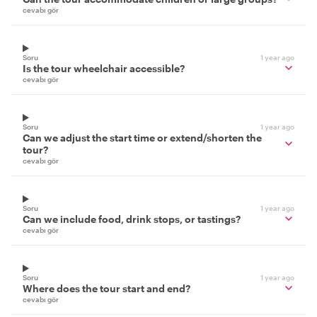
cevabı gör
Soru
1 year ago
Is the tour wheelchair accessible?
cevabı gör
Soru
1 year ago
Can we adjust the start time or extend/shorten the
tour?
cevabı gör
Soru
1 year ago
Can we include food, drink stops, or tastings?
cevabı gör
Soru
1 year ago
Where does the tour start and end?
cevabı gör