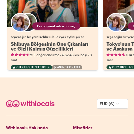
Favori yerel rehberini seç
seçeceğin bir yerel rehber ile Tokyo keyfini çıkar
seçeceğin bir yere
Shibuya Bölgesinin Öne Çıkanları
Tokyo'nun T
ve Gizli Kalmış Güzellikleri
ve Asakusa 
•
•
215 değerlendirme
€62.46
kişi başı
3
104 
saat
saat
CITY HIGHLIGHT TOUR
ANINDA ONAYLI
CITY HIGHLIG
EUR (€)
Withlocals Hakkında
Misafirler