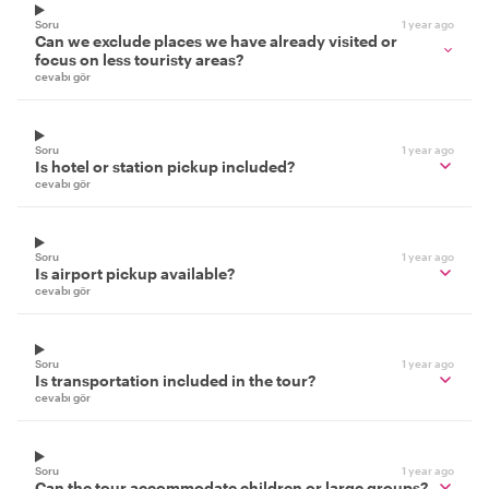
Soru
1 year ago
Can we exclude places we have already visited or
focus on less touristy areas?
cevabı gör
Soru
1 year ago
Is hotel or station pickup included?
cevabı gör
Soru
1 year ago
Is airport pickup available?
cevabı gör
Soru
1 year ago
Is transportation included in the tour?
cevabı gör
Soru
1 year ago
Can the tour accommodate children or large groups?