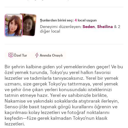
Şunlardan birini seç:
4
local uygun
Deneyimi düzenleyen:
Seden
,
Sheilina
&
2
diğer local
Özel Tur
Anında Onaylı
Bir şehrin kalbine giden yol yemeklerinden geçer! Ve bu
özel yemek turunda, Tokyo'yu yerel halkın favorisi
lezzetler ve tadımlarla tanıyacaksınız. Yerel bir yemek
uzmanı, size gerçek Tokyo'yu tattırmaya, yerel yemek
ve şehir öne çıkan yerleri konusundaki isteklerinizi
tatmin etmeye hazır. Yerel ev sahibinizle birlikte,
Nakamise ve yakındaki sokaklarda atıştırarak ilerleyin,
Senso-ji'de basit tapınak görgü kurallarını öğrenin ve
kaçırılması kolay lezzetleri ve fotoğraf noktalarını
keşfedin—füze gerek kalmadan Tokyo'nun klasik
lezzetleri.