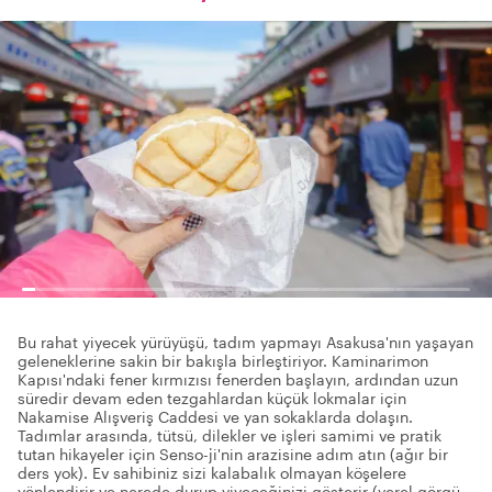
Bu rahat yiyecek yürüyüşü, tadım yapmayı Asakusa'nın yaşayan
geleneklerine sakin bir bakışla birleştiriyor. Kaminarimon
Kapısı'ndaki fener kırmızısı fenerden başlayın, ardından uzun
süredir devam eden tezgahlardan küçük lokmalar için
Nakamise Alışveriş Caddesi ve yan sokaklarda dolaşın.
Tadımlar arasında, tütsü, dilekler ve işleri samimi ve pratik
tutan hikayeler için Senso-ji'nin arazisine adım atın (ağır bir
ders yok). Ev sahibiniz sizi kalabalık olmayan köşelere
yönlendirir ve nerede durup yiyeceğinizi gösterir (yerel görgü