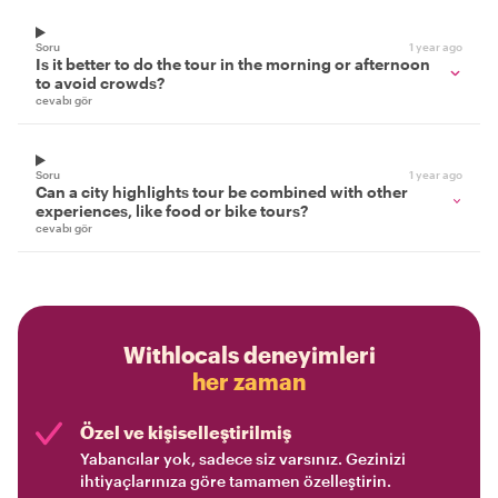
Soru
1 year ago
Is it better to do the tour in the morning or afternoon
to avoid crowds?
cevabı gör
Soru
1 year ago
Can a city highlights tour be combined with other
experiences, like food or bike tours?
cevabı gör
Withlocals deneyimleri
her zaman
Özel ve kişiselleştirilmiş
Yabancılar yok, sadece siz varsınız. Gezinizi
ihtiyaçlarınıza göre tamamen özelleştirin.