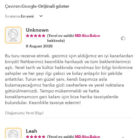
Çeviren:
Google
-
Orijinali göster
Sıralama:
Unknown
(Yerel ev sahibi
MD Abu Bakor
hakkında)
8 August 2026
Bu turu rezerve etmek, gezimiz için aldığımız en iyi kararlardan
biriydi! Rehberimiz kesinlikle harikaydı ve tüm beklentilerimizi
aştı. Yerel tarih ve kültür hakkında inanılmaz bir bilgi birikimine
sahipler ve her şeyi ilgi çekici ve kolay anlaşılır bir şekilde
anlattılar. Turun en güzel yanı, kendi başımıza asla
bulamayacağımız harika gizli cevherlere ve yerel noktalara
götürülmemizdi. Tempo mükemmeldi ve hatta
konaklamamızın geri kalanı için bize harika tavsiyelerde
bulundular. Kesinlikle tavsiye ederim!
Olağanüstü Yerel Bilgi!
Leah
(Yerel ev sahibi
MD Abu Bakor