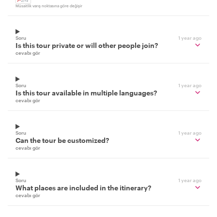
Müsaitlik varış noktasına göre değişir
Soru
1 year ago
Is this tour private or will other people join?
cevabı gör
Soru
1 year ago
Is this tour available in multiple languages?
cevabı gör
Soru
1 year ago
Can the tour be customized?
cevabı gör
Soru
1 year ago
What places are included in the itinerary?
cevabı gör