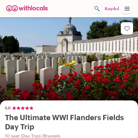
Kaydol
5,0
The Ultimate WWl Flanders Fields
Day Trip
10 saat
Day Trips
Brussels