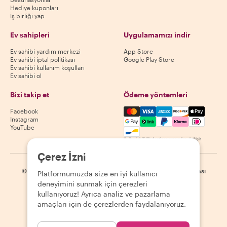
Hediye kuponları
İş birliği yap
Ev sahipleri
Uygulamamızı indir
Ev sahibi yardım merkezi
App Store
Ev sahibi iptal politikası
Google Play Store
Ev sahibi kullanım koşulları
Ev sahibi ol
Bizi takip et
Ödeme yöntemleri
Mastercard, Visa, Amex, Di
Facebook
Instagram
YouTube
Kullanılabilirlik destinasyona göre değişir
Çerez İzni
©
2026
Withlocals.com
|
Gizlilik Politikası
|
Çerezler
|
Site haritası
Platformumuzda size en iyi kullanıcı
deneyimini sunmak için çerezleri
kullanıyoruz! Ayrıca analiz ve pazarlama
amaçları için de çerezlerden faydalanıyoruz.