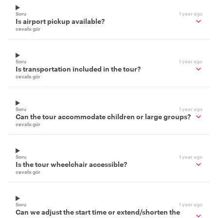
Soru
1 year ago
Is airport pickup available?
cevabı gör
Soru
1 year ago
Is transportation included in the tour?
cevabı gör
Soru
1 year ago
Can the tour accommodate children or large groups?
cevabı gör
Soru
1 year ago
Is the tour wheelchair accessible?
cevabı gör
Soru
1 year ago
Can we adjust the start time or extend/shorten the