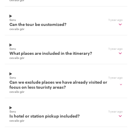
cevabı gör
Soru
1 year ago
Can the tour be customized?
cevabı gör
Soru
1 year ago
What places are included in the itinerary?
cevabı gör
Soru
1 year ago
Can we exclude places we have already visited or
focus on less touristy areas?
cevabı gör
Soru
1 year ago
Is hotel or station pickup included?
cevabı gör