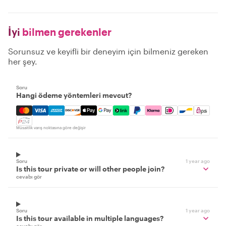
İyi
bilmen gerekenler
Sorunsuz ve keyifli bir deneyim için bilmeniz gereken
her şey.
Soru
Hangi ödeme yöntemleri mevcut?
Mastercard, Visa, Amex, Discover, Apple Pay, Google Pay
Müsaitlik varış noktasına göre değişir
Soru
1 year ago
Is this tour private or will other people join?
cevabı gör
Soru
1 year ago
Is this tour available in multiple languages?