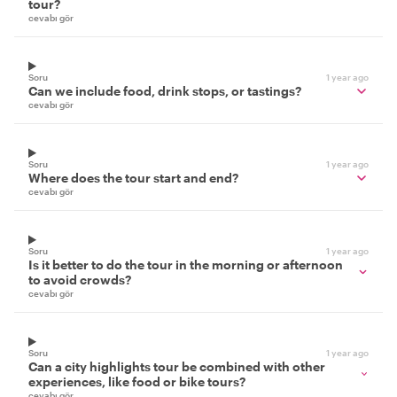
tour?
cevabı gör
Soru
1 year ago
Can we include food, drink stops, or tastings?
cevabı gör
Soru
1 year ago
Where does the tour start and end?
cevabı gör
Soru
1 year ago
Is it better to do the tour in the morning or afternoon
to avoid crowds?
cevabı gör
Soru
1 year ago
Can a city highlights tour be combined with other
experiences, like food or bike tours?
cevabı gör