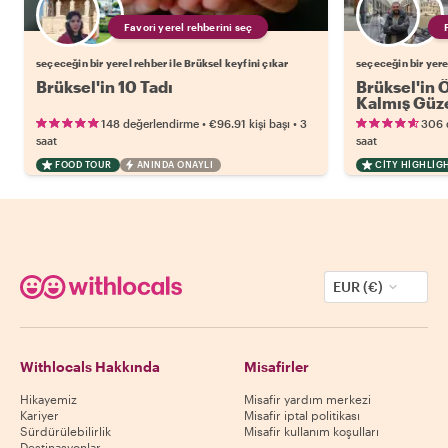
Favori yerel rehberini seç
seçeceğin bir yerel rehber ile Brüksel keyfini çıkar
seçeceğin bir yere
Brüksel'in 10 Tadı
Brüksel'in Ö
Kalmış Güze
•
•
148 değerlendirme
€96.91
kişi başı
3
306 
saat
saat
FOOD TOUR
ANINDA ONAYLI
CITY HIGHLIG
EUR (€)
Withlocals Hakkında
Misafirler
Hikayemiz
Misafir yardım merkezi
Kariyer
Misafir iptal politikası
Sürdürülebilirlik
Misafir kullanım koşulları
Destinasyonlar