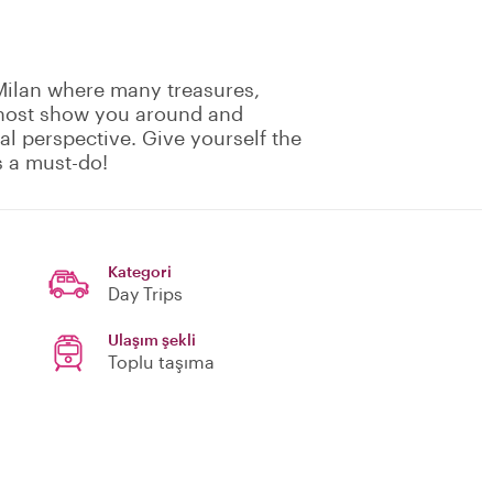
Milan where many treasures,
al host show you around and
cal perspective. Give yourself the
’s a must-do!
Kategori
Day Trips
Ulaşım şekli
Toplu taşıma