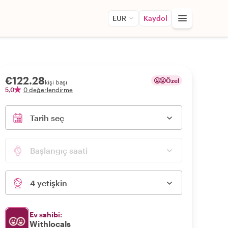
EUR
Kaydol
€122.28
Özel
kişi başı
5,0
0 değerlendirme
Tarih seç
Başlangıç saati
4 yetişkin
Ev sahibi:
Withlocals