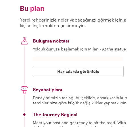
Bu
plan
Yerel rehberinizle neler yapacağınızı görmek için aş
kişiselleştirmekten çekinmeyin.
Buluşma noktası
Yolculuğunuza başlamak için Milan - At the statu
Haritalarda görüntüle
Seyahat planı
Deneyimimizin taslağı bu şekilde, ancak kesin kura
tercihlerinize göre küçük değişiklikler yapmak için
The Journey Begins!
Meet your host and get ready to hit the road. With y