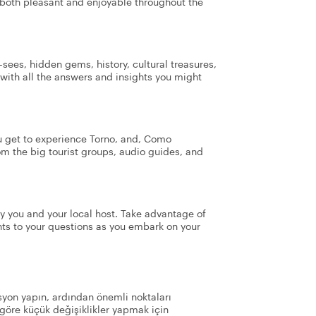
s both pleasant and enjoyable throughout the
sees, hidden gems, history, cultural treasures,
 with all the answers and insights you might
you get to experience Torno, and, Como
m the big tourist groups, audio guides, and
ly you and your local host. Take advantage of
hts to your questions as you embark on your
yon yapın, ardından önemli noktaları
göre küçük değişiklikler yapmak için