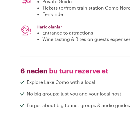
Private Guide
Tickets to/from train station Como Nor
Ferry ride
Hariç olanlar
Entrance to attractions
Wine tasting & Bites on guests expenses
6 neden
bu turu rezerve et
Explore Lake Como with a local
No big groups: just you and your local host
Forget about big tourist groups & audio guides