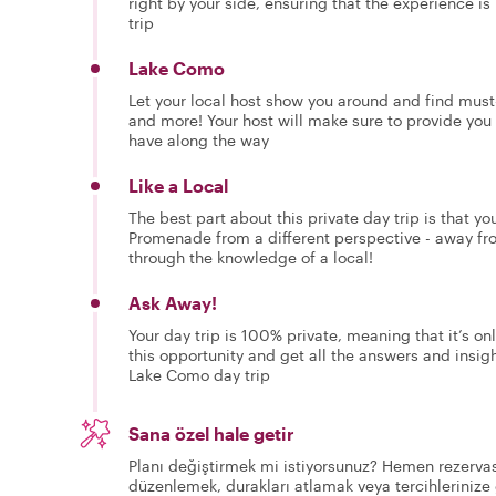
right by your side, ensuring that the experience i
trip
Lake Como
Let your local host show you around and find must-
and more! Your host will make sure to provide you
have along the way
Like a Local
The best part about this private day trip is that 
Promenade from a different perspective - away fro
through the knowledge of a local!
Ask Away!
Your day trip is 100% private, meaning that it’s on
this opportunity and get all the answers and insig
Lake Como day trip
Sana özel hale getir
Planı değiştirmek mi istiyorsunuz? Hemen rezervas
düzenlemek, durakları atlamak veya tercihlerinize 