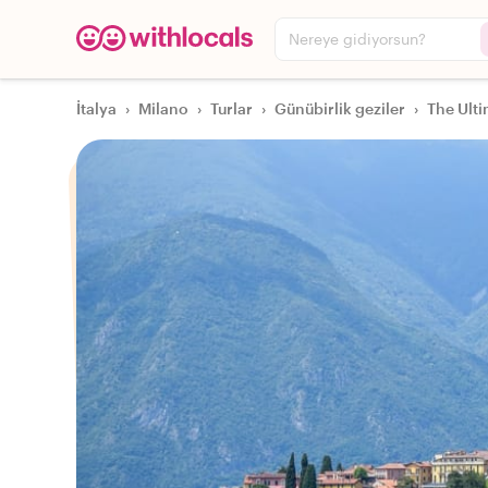
Nereye gidiyorsun?
İtalya
›
Milano
›
Turlar
›
Günübirlik geziler
›
The Ult