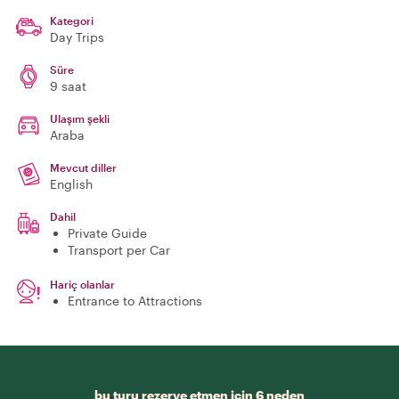
Kategori
Day Trips
Süre
9 saat
Ulaşım şekli
Araba
Mevcut diller
English
Dahil
Private Guide
Transport per Car
Hariç olanlar
Entrance to Attractions
bu turu rezerve etmen için 6 neden