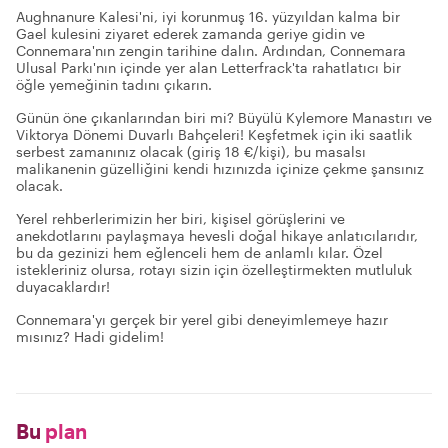
Aughnanure Kalesi'ni, iyi korunmuş 16. yüzyıldan kalma bir
Gael kulesini ziyaret ederek zamanda geriye gidin ve
Connemara'nın zengin tarihine dalın. Ardından, Connemara
Ulusal Parkı'nın içinde yer alan Letterfrack'ta rahatlatıcı bir
öğle yemeğinin tadını çıkarın.
Günün öne çıkanlarından biri mi? Büyülü Kylemore Manastırı ve
Viktorya Dönemi Duvarlı Bahçeleri! Keşfetmek için iki saatlik
serbest zamanınız olacak (giriş 18 €/kişi), bu masalsı
malikanenin güzelliğini kendi hızınızda içinize çekme şansınız
olacak.
Yerel rehberlerimizin her biri, kişisel görüşlerini ve
anekdotlarını paylaşmaya hevesli doğal hikaye anlatıcılarıdır,
bu da gezinizi hem eğlenceli hem de anlamlı kılar. Özel
istekleriniz olursa, rotayı sizin için özelleştirmekten mutluluk
duyacaklardır!
Connemara'yı gerçek bir yerel gibi deneyimlemeye hazır
mısınız? Hadi gidelim!
Bu
plan