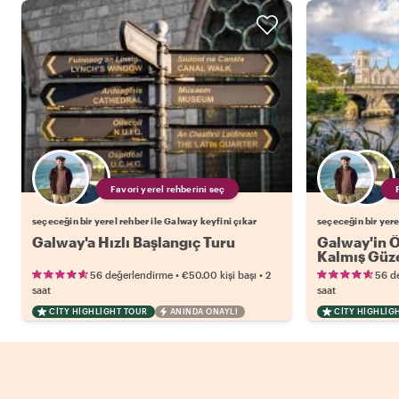
Favori yerel rehberini seç
seçeceğin bir yerel rehber ile Galway keyfini çıkar
seçeceğin bir yere
Galway'a Hızlı Başlangıç Turu
Galway'in Ö
Kalmış Güze
•
•
56 değerlendirme
€50.00
kişi başı
2
56 d
saat
saat
CITY HIGHLIGHT TOUR
ANINDA ONAYLI
CITY HIGHLIG