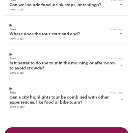
Can we include food, drink stops, or tastings?
cevabı gör
Soru
1 year ago
Where does the tour start and end?
cevabı gör
Soru
1 year ago
Is it better to do the tour in the morning or afternoon
to avoid crowds?
cevabı gör
Soru
1 year ago
Can a city highlights tour be combined with other
experiences, like food or bike tours?
cevabı gör