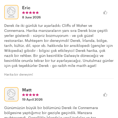
Eric
8 June 2026
Derek ile iki günlük tur ayarladık: Cliffs of Moher ve
Connemara. Harika manzaraların yanı sıra Derek bize çeşitli
yerler gösterdi - sürpriz bozmuyorum - ve çok güzel
restoranlar. Muhteşem bir deneyimdi! Derek, İrlanda, bölge,
tarih, kültür, dil, spor vb. hakkında bir ansiklopedi (gençler için
Wikipedia) gibidir - bilgisi çok etkileyici! Derek harika, çok
nazik bir rehber. Bir gün kesinlikle Galway'e döneceğiz ve
kesinlikle onunla tekrar bir tur ayarlayacağız. Unutulmaz günler
için çok teşekkürler Derek - go raibh míle maith agat!
Harika bir deneyim!
Matt
19 April 2026
Günümüzün büyük bir bölümünü Derek ile Connemara
bölgesine yaptığımız bir geziyle geçirdik. Manzara
muhteşemdi. Genellikle İrlanda'yı yeşil tarlalar ve taş