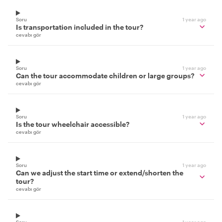
Soru
1 year ago
Is transportation included in the tour?
cevabı gör
Soru
1 year ago
Can the tour accommodate children or large groups?
cevabı gör
Soru
1 year ago
Is the tour wheelchair accessible?
cevabı gör
Soru
1 year ago
Can we adjust the start time or extend/shorten the
tour?
cevabı gör
Soru
1 year ago