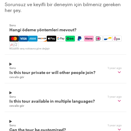
Sorunsuz ve keyifli bir deneyim için bilmeniz gereken
her şey.
Soru
Hangi ödeme yöntemleri mevcut?
Mastercard, Visa, Amex, Discover, Apple Pay, Google Pay
Müsaitlik varış noktasına göre değişir
Soru
1 year ago
Is this tour private or will other people join?
cevabı gör
Soru
1 year ago
Is this tour available in multiple languages?
cevabı gör
Soru
1 year ago
Can the tour be customized?