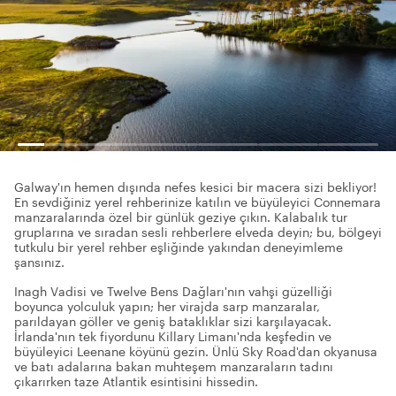
Galway'ın hemen dışında nefes kesici bir macera sizi bekliyor!
En sevdiğiniz yerel rehberinize katılın ve büyüleyici Connemara
manzaralarında özel bir günlük geziye çıkın. Kalabalık tur
gruplarına ve sıradan sesli rehberlere elveda deyin; bu, bölgeyi
tutkulu bir yerel rehber eşliğinde yakından deneyimleme
şansınız.
Inagh Vadisi ve Twelve Bens Dağları'nın vahşi güzelliği
boyunca yolculuk yapın; her virajda sarp manzaralar,
parıldayan göller ve geniş bataklıklar sizi karşılayacak.
İrlanda'nın tek fiyordunu Killary Limanı'nda keşfedin ve
büyüleyici Leenane köyünü gezin. Ünlü Sky Road'dan okyanusa
ve batı adalarına bakan muhteşem manzaraların tadını
çıkarırken taze Atlantik esintisini hissedin.