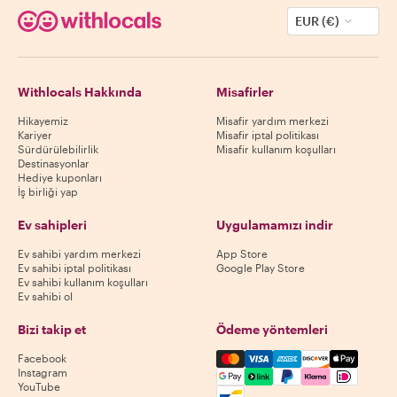
EUR (€)
Withlocals Hakkında
Misafirler
Hikayemiz
Misafir yardım merkezi
Kariyer
Misafir iptal politikası
Sürdürülebilirlik
Misafir kullanım koşulları
Destinasyonlar
Hediye kuponları
İş birliği yap
Ev sahipleri
Uygulamamızı indir
Ev sahibi yardım merkezi
App Store
Ev sahibi iptal politikası
Google Play Store
Ev sahibi kullanım koşulları
Ev sahibi ol
Bizi takip et
Ödeme yöntemleri
Mastercard, Visa, Amex, Di
Facebook
Instagram
YouTube