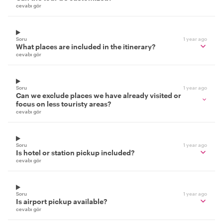
cevabı gör
Soru
1 year ago
What places are included in the itinerary?
cevabı gör
Soru
1 year ago
Can we exclude places we have already visited or
focus on less touristy areas?
cevabı gör
Soru
1 year ago
Is hotel or station pickup included?
cevabı gör
Soru
1 year ago
Is airport pickup available?
cevabı gör