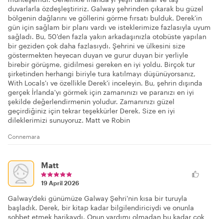
duvarlarla özdeşleştiririz. Galway şehrinden çıkarak bu güzel
bölgenin dağlarını ve göllerini görme fırsatı bulduk. Derek'in
gün için sağlam bir planı vardı ve isteklerimize fazlasıyla uyum
sağladı. Bu, 50'den fazla yakın arkadaşınızla otobüste yapılan
bir geziden çok daha fazlasıydı. Şehrini ve ülkesini size
göstermekten heyecan duyan ve gurur duyan bir yerliyle
birebir görüşme, gidilmesi gereken en iyi yoldu. Birçok tur
şirketinden herhangi biriyle tura katılmayı düşünüyorsanız,
With Locals'ı ve özellikle Derek'i inceleyin. Bu, şehrin dışında
gerçek İrlanda'yı görmek için zamanınızı ve paranızı en iyi
şekilde değerlendirmenin yoludur. Zamanınızı güzel
geçirdiğiniz için tekrar teşekkürler Derek. Size en iyi
dileklerimizi sunuyoruz. Matt ve Robin
Connemara
Matt
19 April 2026
Galway'deki günümüze Galway Şehri'nin kısa bir turuyla
başladık. Derek, bir kitap kadar bilgilendiriciydi ve onunla
sohbet etmek harikaydı. Onun yardımı olmadan bu kadar çok