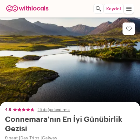
Kaydol
4,8
25 değerlendirme
Connemara'nın En İyi Günübirlik
Gezisi
9 saat
Day Trips
Galway