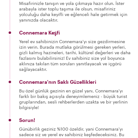
Misafirinizle tanışın ve yola çıkmaya hazır olun. İster
arabayla ister toplu taşıma ile olsun, misafiriniz
yolculuğu daha keyifli ve eğlenceli hale getirmek için
yanınızda olacaktır.
Connemara Keşfi
Yerel ev sahibinizin Connemara'yı size gezdirmesine
izin verin. Burada mutlaka görülmesi gereken yerleri,
gizli kalmış hazineleri, tarihi, kültürel değerleri ve daha
fazlasını bulabilirsiniz! Ev sahibiniz size yol boyunca
aklınıza takılan tüm soruları yanıtlayacak ve içgörü
sağlayacaktır.
Connemara'nın Saklı Güzellikleri
Bu özel günlük gezinin en güzel yanı, Connemara'yı
farklı bir bakış açısıyla deneyimlemeniz - büyük turist
gruplarından, sesli rehberlerden uzakta ve bir yerlinin
bilgisiyle!
Sorun!
Günübirlik geziniz %100 özeldir, yani Connemara'yı
sadece siz ve yerel ev sahibiniz keşfedeceksiniz. Bu