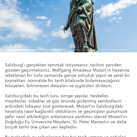
Salzburg'ı gerçekten tanımak istiyorsanız, tarihini yeniden
gözden geçirmelisiniz. Wolfgang Amadeus Mozart'ın hayatına
odaklanan bir turla zamanda geriye yolculuk yapın ve yerel bir
kaynaktan, normalde bir tarih kitabında bulamayacağınız
hikayeleri, bilinmeyen detayları ve içgörüleri dinleyin.
Salzburg'daki bu tarih turu, simge yapılar, heykeller,
meydanlar, sokaklar ve göz önünde gizlenmiş sembollerin
ardındaki hikayeyi size gösterecek. Mozart'ın Salzburg'daki
hayatıyla nasıl bağlantılı olduklarını ve geçmişten günümüze
şehri nasıl etkilediğini anlamanıza yardımcı olacak Mozart'ın
Doğduğu Ev, Üniversite Meydanı, St. Peter Manastırı ve daha
birçok tarihi öne çıkan yeri keşfedin.
Bu turlardaki ev sahiplerinin her biri tarih uzmanı ve şehirleri