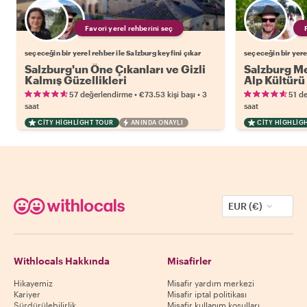
Favori yerel rehberini seç
seçeceğin bir yerel rehber ile Salzburg keyfini çıkar
seçeceğin bir yere
Salzburg'un Öne Çıkanları ve Gizli
Salzburg Me
Kalmış Güzellikleri
Alp Kültürü
•
•
57 değerlendirme
€73.53
kişi başı
3
51 d
saat
saat
CITY HIGHLIGHT TOUR
ANINDA ONAYLI
CITY HIGHLIG
EUR (€)
Withlocals Hakkında
Misafirler
Hikayemiz
Misafir yardım merkezi
Kariyer
Misafir iptal politikası
Sürdürülebilirlik
Misafir kullanım koşulları