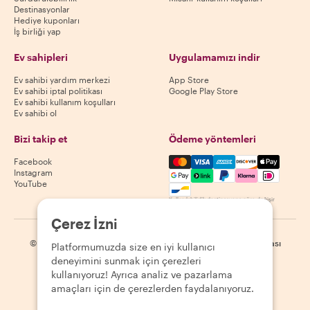
Destinasyonlar
Hediye kuponları
İş birliği yap
Ev sahipleri
Uygulamamızı indir
Ev sahibi yardım merkezi
App Store
Ev sahibi iptal politikası
Google Play Store
Ev sahibi kullanım koşulları
Ev sahibi ol
Bizi takip et
Ödeme yöntemleri
Mastercard, Visa, Amex, Di
Facebook
Instagram
YouTube
Kullanılabilirlik destinasyona göre değişir
Çerez İzni
©
2026
Withlocals.com
|
Gizlilik Politikası
|
Çerezler
|
Site haritası
Platformumuzda size en iyi kullanıcı
deneyimini sunmak için çerezleri
kullanıyoruz! Ayrıca analiz ve pazarlama
amaçları için de çerezlerden faydalanıyoruz.