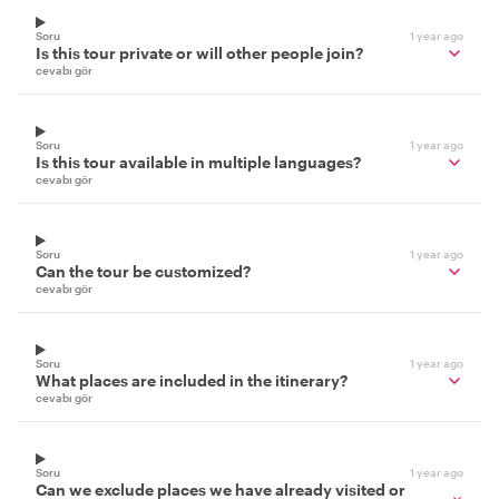
Soru
1 year ago
Is this tour private or will other people join?
cevabı gör
Soru
1 year ago
Is this tour available in multiple languages?
cevabı gör
Soru
1 year ago
Can the tour be customized?
cevabı gör
Soru
1 year ago
What places are included in the itinerary?
cevabı gör
Soru
1 year ago
Can we exclude places we have already visited or