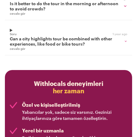
Is it better to do the tour in the morning or afternoon
to avoid crowds?
cevabı gör
Soru
1 year ago
Can a city highlights tour be combined with other
experiences, like food or bike tours?
cevabı gör
Withlocals deneyimleri
her zaman
Özel ve kişiselleştirilmiş
Yabancılar yok, sadece siz varsınız. Gezinizi
ihtiyaçlarınıza göre tamamen özelleştirin.
Yerel bir uzmanla