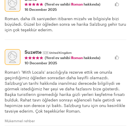
(Yerel ev sahibi
Roman
hakkında)
16 December 2025
Roman, daha ilk saniyeden itibaren mizahı ve bilgisiyle bizi
büyüledi. Güzel bir öğleden sonra ve harika Salzburg şehir turu
için çok teşekkür ederim.
Suzette
🇬🇧
United Kingdom
(Yerel ev sahibi
Roman
hakkında)
10 December 2025
Roman'ı 'With Locals' aracılığıyla rezerve ettik ve onunla
geçirdiğimiz öğleden sonradan daha keyifli olamazdı.
Salzburg'un tarihi hakkında inanılmaz derecede bilgiliydi ve
görmek istediğimiz her şeyi ve daha fazlasını bize gösterdi.
Başka turistlerin giremediği harika gizli yerleri keşfetme fırsatı
bulduk. Rahat tavrı öğleden sonrayı eğlenceli hale getirdi ve
hepimize son derece iyi baktı. Salzburg turu için onu kesinlikle
tavsiye ederim. Çok teşekkürler Roman.
Mükemmel rehber