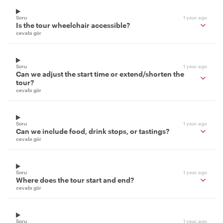
Soru
1 year ago
Is the tour wheelchair accessible?
cevabı gör
Soru
1 year ago
Can we adjust the start time or extend/shorten the
tour?
cevabı gör
Soru
1 year ago
Can we include food, drink stops, or tastings?
cevabı gör
Soru
1 year ago
Where does the tour start and end?
cevabı gör
Soru
1 year ago