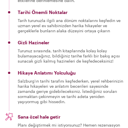
etkilerine derinlemesine dalın.
Tarihi Önemli Noktalar
Tarih turunuzla ilgili ana dönüm noktalarını keşfedin ve
uzman yerel ev sahibinizden harika hikayeler ve
gerçeklerle bunların alaka düzeyini ortaya çıkarın
Gizli Hazineler
Turunuz sırasında, tarih kitaplarında kolay kolay
bulamayacağınız, bildiğiniz tarihe farklı bir bakış açısı
sunacak gizli kalmış hazineleri de keşfedeceksiniz!
Hikaye Anlatımı Yolculuğu
Salzburg'ın tarihi tarafını keşfederken, yerel rehberinizin
harika hikayeleri ve anlatım becerileri sayesinde
zamanda geriye gidebileceksiniz. İstediğiniz soruları
sormaktan çekinmeyin ve tarihi adeta yeniden
yaşıyormuş gibi hissedin.
Sana özel hale getir
Planı değiştirmek mi istiyorsunuz? Hemen rezervasyon