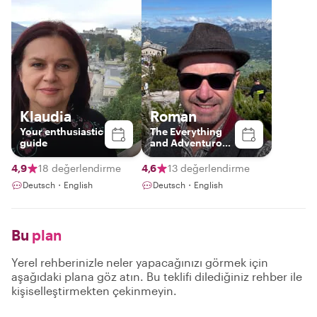
Klaudia
Roman
Your enthusiastic
The Everything
guide
and Adventurous
Guide
4,9
18 değerlendirme
4,6
13 değerlendirme
Deutsch・English
Deutsch・English
Bu
plan
Yerel rehberinizle neler yapacağınızı görmek için
aşağıdaki plana göz atın. Bu teklifi dilediğiniz rehber ile
kişiselleştirmekten çekinmeyin.