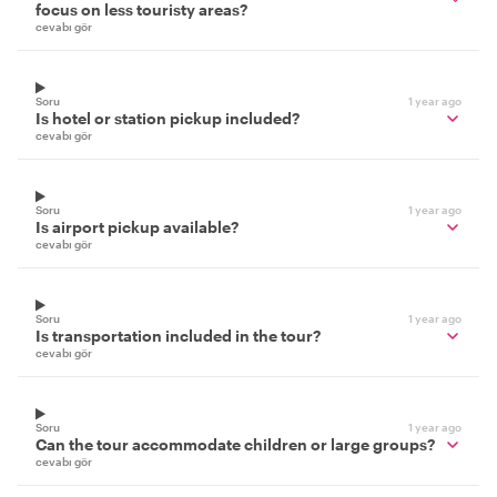
focus on less touristy areas?
cevabı gör
Soru
1 year ago
Is hotel or station pickup included?
cevabı gör
Soru
1 year ago
Is airport pickup available?
cevabı gör
Soru
1 year ago
Is transportation included in the tour?
cevabı gör
Soru
1 year ago
Can the tour accommodate children or large groups?
cevabı gör