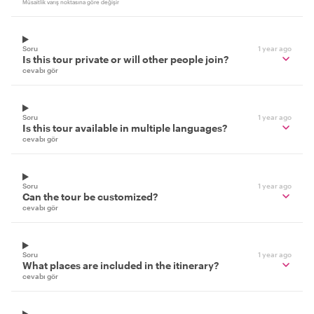
Müsaitlik varış noktasına göre değişir
Soru
1 year ago
Is this tour private or will other people join?
cevabı gör
Soru
1 year ago
Is this tour available in multiple languages?
cevabı gör
Soru
1 year ago
Can the tour be customized?
cevabı gör
Soru
1 year ago
What places are included in the itinerary?
cevabı gör