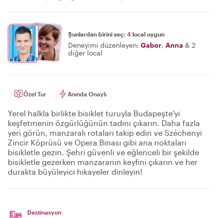
Şunlardan birini seç:
4
local uygun
Deneyimi düzenleyen:
Gabor
,
Anna
&
2
diğer local
Özel Tur
Anında Onaylı
Yerel halkla birlikte bisiklet turuyla Budapeşte'yi
keşfetmenin özgürlüğünün tadını çıkarın. Daha fazla
yeri görün, manzaralı rotaları takip edin ve Széchenyi
Zincir Köprüsü ve Opera Binası gibi ana noktaları
bisikletle gezin. Şehri güvenli ve eğlenceli bir şekilde
bisikletle gezerken manzaranın keyfini çıkarın ve her
durakta büyüleyici hikayeler dinleyin!
Destinasyon