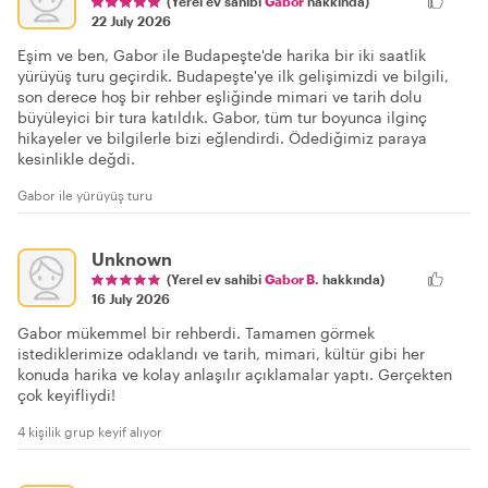
(Yerel ev sahibi
Gabor
hakkında)
22 July 2026
Eşim ve ben, Gabor ile Budapeşte'de harika bir iki saatlik
yürüyüş turu geçirdik. Budapeşte'ye ilk gelişimizdi ve bilgili,
son derece hoş bir rehber eşliğinde mimari ve tarih dolu
büyüleyici bir tura katıldık. Gabor, tüm tur boyunca ilginç
hikayeler ve bilgilerle bizi eğlendirdi. Ödediğimiz paraya
kesinlikle değdi.
Gabor ile yürüyüş turu
Unknown
(Yerel ev sahibi
Gabor B.
hakkında)
16 July 2026
Gabor mükemmel bir rehberdi. Tamamen görmek
istediklerimize odaklandı ve tarih, mimari, kültür gibi her
konuda harika ve kolay anlaşılır açıklamalar yaptı. Gerçekten
çok keyifliydi!
4 kişilik grup keyif alıyor