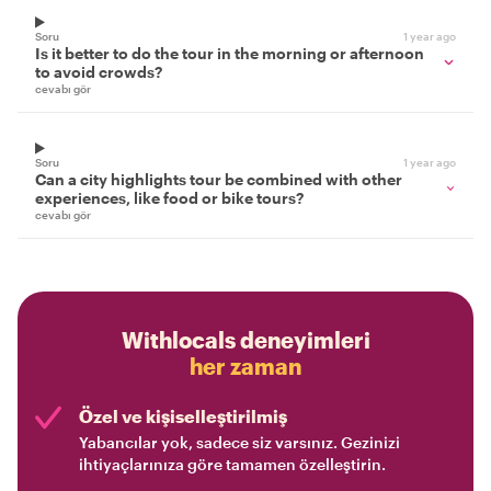
Soru
1 year ago
Is it better to do the tour in the morning or afternoon
to avoid crowds?
cevabı gör
Soru
1 year ago
Can a city highlights tour be combined with other
experiences, like food or bike tours?
cevabı gör
Withlocals deneyimleri
her zaman
Özel ve kişiselleştirilmiş
Yabancılar yok, sadece siz varsınız. Gezinizi
ihtiyaçlarınıza göre tamamen özelleştirin.