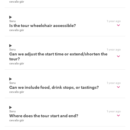
cevabı gör
Soru
1 year ago
Is the tour wheelchair accessible?
cevabı gör
Soru
1 year ago
Can we adjust the start time or extend/shorten the
tour?
cevabı gör
Soru
1 year ago
Can we include food, drink stops, or tastings?
cevabı gör
Soru
1 year ago
Where does the tour start and end?
cevabı gör