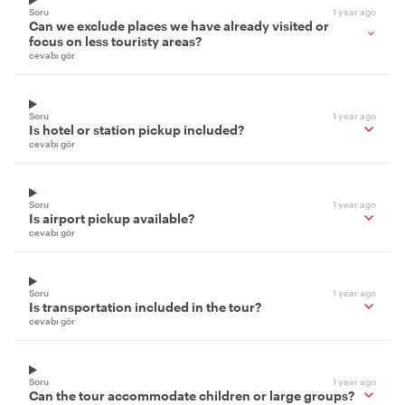
Soru
1 year ago
Can we exclude places we have already visited or
focus on less touristy areas?
cevabı gör
Soru
1 year ago
Is hotel or station pickup included?
cevabı gör
Soru
1 year ago
Is airport pickup available?
cevabı gör
Soru
1 year ago
Is transportation included in the tour?
cevabı gör
Soru
1 year ago
Can the tour accommodate children or large groups?