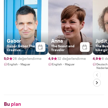
Gabor
Anna
Judit
Gábor Gábor The
The Scout and
The Bu
Creative
Traveler
bike gir
Photographer-
Guide
5,0
28 değerlendirme
4,9
32 değerlendirme
4,9
8 d
English・Magyar
English・Magyar
Deutsc
Nederla
Bu
plan