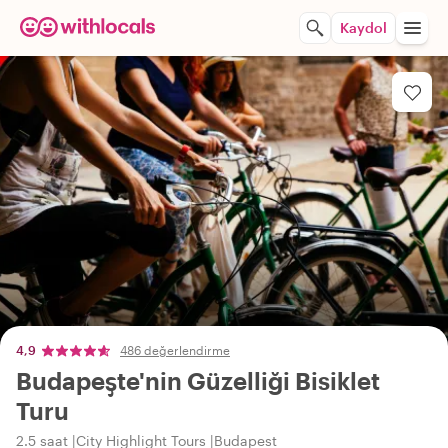
Kaydol
4,9
486 değerlendirme
Budapeşte'nin Güzelliği Bisiklet
Turu
2.5 saat
City Highlight Tours
Budapest