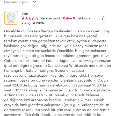
Sıralama:
Jen
(Yerel ev sahibi
Gabor B.
hakkında)
7 August 2026
Öncelikle olumlu taraflardan başlayalım: Gabor iyi niyetli, hoş
bir insandı. Mesleği gazetecilik ve gün boyunca yaptığı
tarafsız yorumlarını gerçekten takdir ettik. Ayrıca Budapeşte
hakkında çok değerli bilgilerle doluydu. Deneyimimizin ideal
olmayan kısımları ise şunlardı: Öncelikle, buluşma noktasını
teyit etmek için bir gün önceden iletişime geçmem gerekti ve
Gabor'dan 'sistemde bir hata' olduğunu ve rezervasyonumuzun
iptal edildiğini öğrendim (daha sonra WithLocals merkezinden
herhangi bir hata olmadığını, Gabor'un sadece
rezervasyonumuzu gözden kaçırdığını öğrendik). Her şeye
rağmen, başka bir güne yeniden planlama yapabildik. O gün
saat 12:00'de buluşmamız gerekiyordu. Gabor saat 11:30'da
saatin 12:30'a alınıp alınamayacağını sordu. Sorun değil dedik.
Ardından 12:23'te saati 12:40 olarak güncelledi. Nihayet
geldiğinde bizi arabasına bindirdi; arabanın kliması ancak
otoyolda hızlı giderken çalışıyordu (ve o gün Budapeşte'de 38
dereceyle rekor kıran sıcak bir gün vardı). Araba da pek temiz
sayılmazdı. Çok özür diledi... ama yine de beklediğim bu