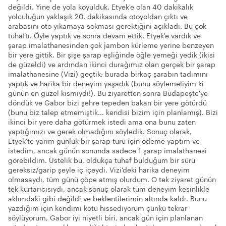
değildi. Yine de yola koyulduk. Etyek'e olan 40 dakikalık
yolculuğun yaklaşık 20. dakikasında otoyoldan çıktı ve
arabasını oto yıkamaya sokması gerektiğini açıkladı. Bu çok
tuhaftı. Öyle yaptık ve sonra devam ettik. Etyek'e vardık ve
şarap imalathanesinden çok jambon kürleme yerine benzeyen
bir yere gittik. Bir şişe şarap eşliğinde öğle yemeği yedik (ikisi
de güzeldi) ve ardından ikinci durağımız olan gerçek bir şarap
imalathanesine (Vizi) geçtik; burada birkaç şarabın tadımını
yaptık ve harika bir deneyim yaşadık (bunu söylemeliyim ki
günün en güzel kısmıydı!). Bu ziyaretten sonra Budapeşte'ye
döndük ve Gabor bizi şehre tepeden bakan bir yere götürdü
(bunu biz talep etmemiştik... kendisi bizim için planlamış). Bizi
ikinci bir yere daha götürmek istedi ama ona bunu zaten
yaptığımızı ve gerek olmadığını söyledik. Sonuç olarak,
Etyek'te yarım günlük bir şarap turu için ödeme yaptım ve
istedim, ancak günün sonunda sadece 1 şarap imalathanesi
görebildim. Üstelik bu, oldukça tuhaf bulduğum bir sürü
gereksiz/garip şeyle iç içeydi. Vizi'deki harika deneyim
olmasaydı, tüm günü çöpe atmış olurdum. O tek ziyaret günün
tek kurtarıcısıydı, ancak sonuç olarak tüm deneyim kesinlikle
aklımdaki gibi değildi ve beklentilerimin altında kaldı. Bunu
yazdığım için kendimi kötü hissediyorum çünkü tekrar
söylüyorum, Gabor iyi niyetli biri, ancak gün için planlanan