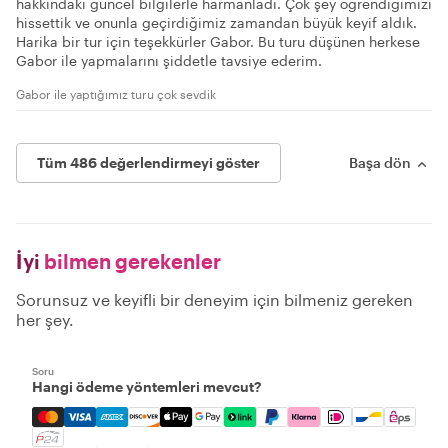
hakkındaki güncel bilgilerle harmanladı. Çok şey öğrendiğimizi
hissettik ve onunla geçirdiğimiz zamandan büyük keyif aldık.
Harika bir tur için teşekkürler Gabor. Bu turu düşünen herkese
Gabor ile yapmalarını şiddetle tavsiye ederim.
Gabor ile yaptığımız turu çok sevdik
Tüm 486 değerlendirmeyi göster
Başa dön
İyi
bilmen gerekenler
Sorunsuz ve keyifli bir deneyim için bilmeniz gereken
her şey.
Soru
Hangi ödeme yöntemleri mevcut?
Mastercard, Visa, Amex, Discover, Apple Pay, Google Pay