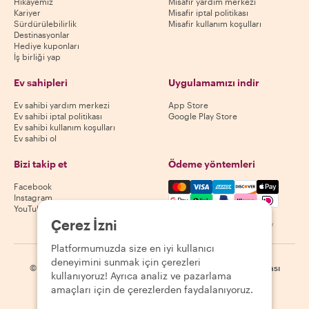
Hikayemiz
Misafir yardım merkezi
Kariyer
Misafir iptal politikası
Sürdürülebilirlik
Misafir kullanım koşulları
Destinasyonlar
Hediye kuponları
İş birliği yap
Ev sahipleri
Uygulamamızı indir
Ev sahibi yardım merkezi
App Store
Ev sahibi iptal politikası
Google Play Store
Ev sahibi kullanım koşulları
Ev sahibi ol
Bizi takip et
Ödeme yöntemleri
Mastercard, Visa, Amex, Di
Facebook
Instagram
YouTube
Çerez İzni
Kullanılabilirlik destinasyona göre değişir
Platformumuzda size en iyi kullanıcı
deneyimini sunmak için çerezleri
©
2026
Withlocals.com
|
Gizlilik Politikası
|
Çerezler
|
Site haritası
kullanıyoruz! Ayrıca analiz ve pazarlama
amaçları için de çerezlerden faydalanıyoruz.