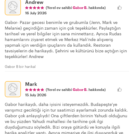
Andrew
(Yerel ev sahibi
Gabor B.
hakkında)
16 July 2026
Gabor- Pazar gecesi benimle ve grubumla (Jenn, Mark ve
Melanie) geçirdiğin zaman için çok teşekkürler. Paylaştığın
tarihsel ve yerel bilgiler için sana minnettarız. Ayrıca Rudas
hamamlarını ziyaret etmek ve Merkez Hali'nde alışveriş
yapmak için verdiğin ipuçlarını da kullandık. Restoran
tavsiyelerin de harikaydı. Şehrini ve kültürünü bize açtığın için
teşekkürler! Andrew
Gabor B bir harika!
Mark
(Yerel ev sahibi
Gabor B.
hakkında)
15 July 2026
Gabor harikaydı, daha iyisini isteyemezdik. Budapeşte'ye
varışımız geciktiği için tur saatimizi ayarlamak zorunda kaldık.
Gabor çok anlayışlıydı! Ona çiftlerden birinin Yahudi olduğunu
ve bu yüzden Yahudi mahallesi ile tarihine çok ilgi
duyduğumuzu söyledik. Bizi oraya götürdü ve konuyla ilgili
harika analizler yaptı. Ayrıca mimariye de ilgi duyuyorduk ve