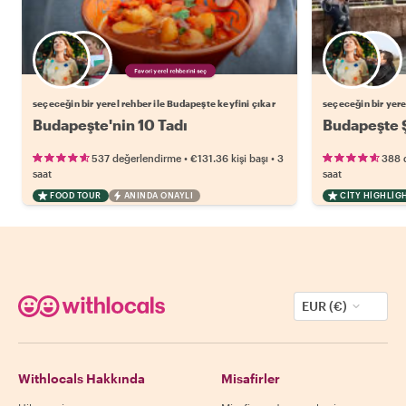
Favori yerel rehberini seç
seçeceğin bir yerel rehber ile Budapeşte keyfini çıkar
seçeceğin bir yere
Budapeşte'nin 10 Tadı
Budapeşte Ş
•
•
537 değerlendirme
€131.36
kişi başı
3
388 
saat
saat
FOOD TOUR
ANINDA ONAYLI
CITY HIGHLIG
EUR (€)
Withlocals Hakkında
Misafirler