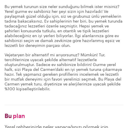
Bu yemek turunun size neler sunduğunu bilmek ister misiniz?
Yerel gurme ev sahibiniz her şeyi sizin için hazırladı! Ve
paylaşmak güzel olduğu için, siz ve grubunuz ünlü yemeklerin
tadına bakacaksınız. Ev sahiplerinin her biri, bu yemek turunda
tadacağınız lezzetleri özenle seçmiştir. Hepsi yemek ve
şehirleri konusunda tutkulu, en otantik ve tipik lezzetleri
alabileceğiniz en iyi yerleri biliyorlar. İlgi alanlarınıza göre ev
sahibinizi seçin ve damak zevkinize göre hazırlanmış eşsiz ve
lezzetli bir deneyimin parçası olun.
Vejetaryen bir alternatif mi arıyorsunuz? Mümkün! Tur,
tercihlerinize uyacak şekilde alternatif lezzetlerle
oluşturulmuştur. Sadece ev sahibinize bildirin! Gurme yerel
halk, sizi Playa del Carmen'daki en iyi yemek turuna çıkarmaya
hazır. Tek yapmanız gereken profillerini incelemek ve lezzetli
bir mutfak deneyimi için favori yerelinizi seçmek. Bu Playa del
Carmen yemek turu, diyetinize ve alerjilerinize uyacak şekilde
%100 kişiselleştirilebilir.
Bu
plan
Yerel rehberinizle neler yapacağınızı görmek için