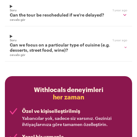
Soru
1 year ago
Can the tour be rescheduled if we're delayed?
cevabı gör
Soru
1 year ago
Can we focus on a particular type of cuisine (e.g.
desserts, street food, wine)?
cevabı gör
Withlocals deneyimleri
her zaman
Özel ve kişiselleştirilmiş
Yabancılar yok, sadece siz varsınız. Gezinizi
ihtiyaçlarınıza göre tamamen özelleştirin.
Yerel bir uzmanla