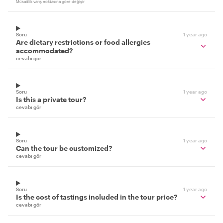
Müsaitlik varış noktasına göre değişir
Soru
1 year ago
Are dietary restrictions or food allergies
accommodated?
cevabı gör
Soru
1 year ago
Is this a private tour?
cevabı gör
Soru
1 year ago
Can the tour be customized?
cevabı gör
Soru
1 year ago
Is the cost of tastings included in the tour price?
cevabı gör