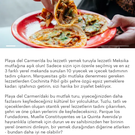
Playa del Carmen'da bu lezzetli yemek turuyla lezzetli Meksika
mutfağına aşık olun! Sadece sizin için özenle seçilmiş ve en az
3 farklı yerel mekanda sunulan 10 yiyecek ve içecek tadımının
tadını çıkarın. Marquesitas gibi mutlaka denenmesi gereken
lezzetlerden Cochinita Pibil gibi şehre özgü eşsiz yemeklere
kadar; iştahınızı getirin, sizi harika bir ziyafet bekliyor.
Playa del Carmen'daki bu mutfak turu, yiyeceğinizden daha
fazlasını keşfedeceğiniz kültürel bir yolculuktur. Tuzlu, tatlı ve
içeceklerden oluşan otantik yerel lezzetlerin tadını çıkarırken,
şehri ve öne çıkan yerlerini de keşfedeceksiniz. Parque los
Fundadores, Muelle Constituyentes ve La Quinta Avenida'yı
hayranlıkla izlemek için durun ve ev sahibinizden her birinin
yerel önemini dinleyin, bir yemek durağından diğerine atlarken
- bundan daha iyi ne olabilir?