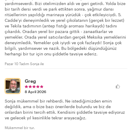
yardımseverdi. Bizi otelimizden aldı ve geri getirdi. Yolda bize
bir tarih dersi verdi ve park ettikten sonra, yağmur dansı
ritüellerinin yapıldığı marinaya yürüdük - çok etkileyiciydi. 5.
Cadde'yi deneyimledik ve yerel çikolatanın (gerçek bir lezzet)
ve Tekila tadımının (antep fıstığı aroması harikaydı) tadını
çıkardık. Oradan yerel bir pazara gittik - zanaatkarlar ve
yemekler. Orada yerel satıcılardan gerçek Meksika yemeklerini
deneyimledik. Yemekler çok iyiydi ve çok fazlaydı! Sonja çok
bilgili, yardımsever ve nazik. Bu bölgedeki düşündüğünüz
herhangi bir tur için onu şiddetle tavsiye ederiz.
Pazar 10 Tadım Sonja ile
Greg
8 April 2026
Sonja mükemmel bir rehberdi. Ne istediğimizden emin
değildik, ama o bize bazı önerilerde bulundu ve biz de
onlardan birini tercih ettik. Kendisini şiddetle tavsiye ediyoruz
ve gelecek yıl kesinlikle tekrar arayacağız.
Mükemmel bir tur.