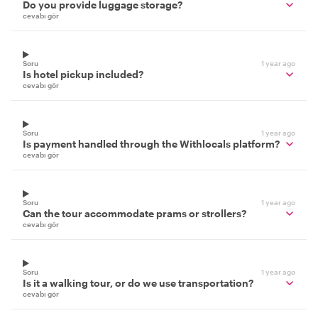
Do you provide luggage storage?
cevabı gör
Soru
1 year ago
Is hotel pickup included?
cevabı gör
Soru
1 year ago
Is payment handled through the Withlocals platform?
cevabı gör
Soru
1 year ago
Can the tour accommodate prams or strollers?
cevabı gör
Soru
1 year ago
Is it a walking tour, or do we use transportation?
cevabı gör