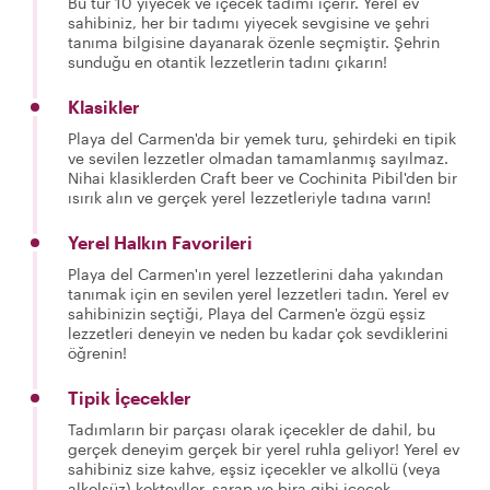
Bu tur 10 yiyecek ve içecek tadımı içerir. Yerel ev
sahibiniz, her bir tadımı yiyecek sevgisine ve şehri
tanıma bilgisine dayanarak özenle seçmiştir. Şehrin
sunduğu en otantik lezzetlerin tadını çıkarın!
Klasikler
Playa del Carmen'da bir yemek turu, şehirdeki en tipik
ve sevilen lezzetler olmadan tamamlanmış sayılmaz.
Nihai klasiklerden Craft beer ve Cochinita Pibil'den bir
ısırık alın ve gerçek yerel lezzetleriyle tadına varın!
Yerel Halkın Favorileri
Playa del Carmen'ın yerel lezzetlerini daha yakından
tanımak için en sevilen yerel lezzetleri tadın. Yerel ev
sahibinizin seçtiği, Playa del Carmen'e özgü eşsiz
lezzetleri deneyin ve neden bu kadar çok sevdiklerini
öğrenin!
Tipik İçecekler
Tadımların bir parçası olarak içecekler de dahil, bu
gerçek deneyim gerçek bir yerel ruhla geliyor! Yerel ev
sahibiniz size kahve, eşsiz içecekler ve alkollü (veya
alkolsüz) kokteyller, şarap ve bira gibi içecek