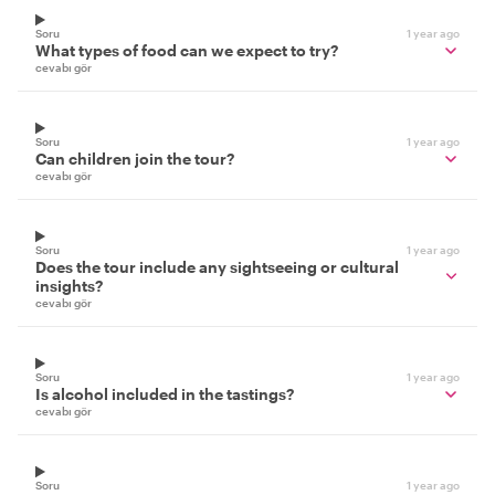
Soru
1 year ago
What types of food can we expect to try?
cevabı gör
Soru
1 year ago
Can children join the tour?
cevabı gör
Soru
1 year ago
Does the tour include any sightseeing or cultural
insights?
cevabı gör
Soru
1 year ago
Is alcohol included in the tastings?
cevabı gör
Soru
1 year ago