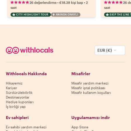
•
•
26 değerlendirme
€18.38
kişi başı
2
26 d
saat
saat
CITY HIGHLIGHT TOUR
ANINDA ONAYLI
SKIP THE LINE
EUR (€)
Withlocals Hakkında
Misafirler
Hikayemiz
Misafir yardım merkezi
Kariyer
Misafir iptal politikası
Sürdürülebilirlik
Misafir kullanım koşulları
Destinasyonlar
Hediye kuponları
İş birliği yap
Ev sahipleri
Uygulamamızı indir
Ev sahibi yardım merkezi
App Store