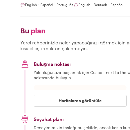
English・Español・Português
English・Deutsch・Español
Bu
plan
Yerel rehberinizle neler yapacağınızı görmek için aş
kişiselleştirmekten çekinmeyin.
Buluşma noktası
Yolculuğunuza başlamak için Cusco - next to the w
noktasında buluşun
Haritalarda görüntüle
Seyahat planı
Deneyimimizin taslağı bu şekilde, ancak kesin kura