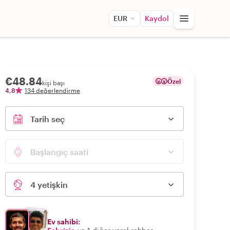
EUR
Kaydol
€48.84
Özel
kişi başı
4,8
134 değerlendirme
Tarih seç
Başlangıç saati
4 yetişkin
Ev sahibi: