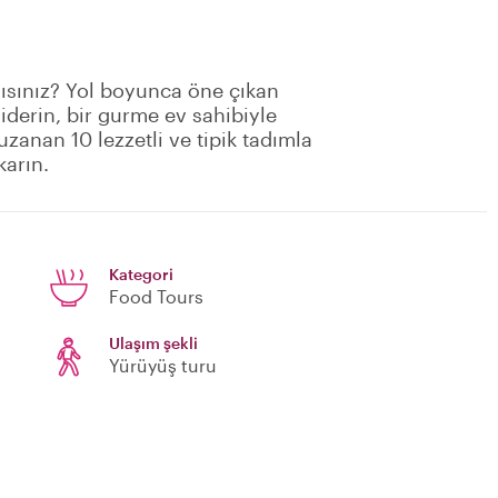
mısınız? Yol boyunca öne çıkan
giderin, bir gurme ev sahibiyle
uzanan 10 lezzetli ve tipik tadımla
karın.
Kategori
Food Tours
Ulaşım şekli
Yürüyüş turu