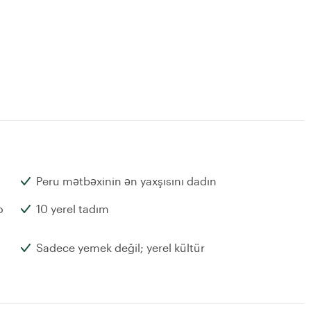
Peru mətbəxinin ən yaxşısını dadın
o
10 yerel tadım
Sadece yemek değil; yerel kültür