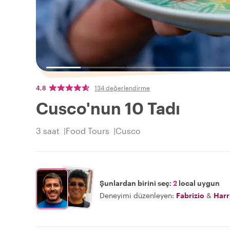
4,8
134 değerlendirme
Cusco'nun 10 Tadı
3 saat
Food Tours
Cusco
Şunlardan birini seç:
2
local uygun
Deneyimi düzenleyen:
Fabrizio
&
Harr