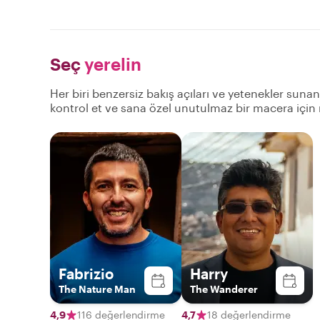
Seç
yerelin
Her biri benzersiz bakış açıları ve yetenekler suna
kontrol et ve sana özel unutulmaz bir macera için
Fabrizio
Harry
The Nature Man
The Wanderer
4,9
116 değerlendirme
4,7
18 değerlendirme