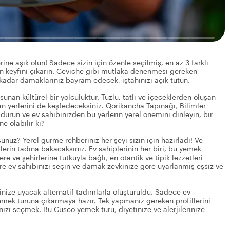
ne aşık olun! Sadece sizin için özenle seçilmiş, en az 3 farklı
n keyfini çıkarın. Ceviche gibi mutlaka denenmesi gereken
kadar damaklarınız bayram edecek, iştahınızı açık tutun.
unan kültürel bir yolculuktur. Tuzlu, tatlı ve içeceklerden oluşan
ıkan yerlerini de keşfedeceksiniz. Qorikancha Tapınağı, Bilimler
 durun ve ev sahibinizden bu yerlerin yerel önemini dinleyin, bir
e olabilir ki?
uz? Yerel gurme rehberiniz her şeyi sizin için hazırladı! Ve
erin tadına bakacaksınız. Ev sahiplerinin her biri, bu yemek
e ve şehirlerine tutkuyla bağlı, en otantik ve tipik lezzetleri
a göre ev sahibinizi seçin ve damak zevkinize göre uyarlanmış eşsiz ve
inize uyacak alternatif tadımlarla oluşturuldu. Sadece ev
 yemek turuna çıkarmaya hazır. Tek yapmanız gereken profillerini
inizi seçmek. Bu Cusco yemek turu, diyetinize ve alerjilerinize