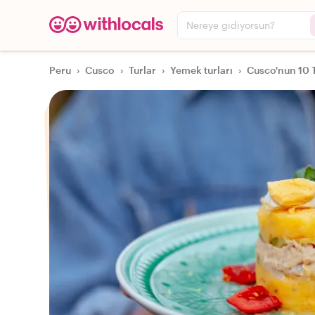
Nereye gidiyorsun?
Peru
›
Cusco
›
Turlar
›
Yemek turları
›
Cusco'nun 10 