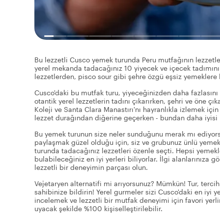
Bu lezzetli Cusco yemek turunda Peru mutfağının lezzetleri
yerel mekanda tadacağınız 10 yiyecek ve içecek tadımını
lezzetlerden, pisco sour gibi şehre özgü eşsiz yemeklere 
Cusco'daki bu mutfak turu, yiyeceğinizden daha fazlasını s
otantik yerel lezzetlerin tadını çıkarırken, şehri ve öne ç
Koleji ve Santa Clara Manastırı'nı hayranlıkla izlemek için
lezzet durağından diğerine geçerken - bundan daha iyisi n
Bu yemek turunun size neler sunduğunu merak mı ediyorsun
paylaşmak güzel olduğu için, siz ve grubunuz ünlü yemekl
turunda tadacağınız lezzetleri özenle seçti. Hepsi yemekler
bulabileceğiniz en iyi yerleri biliyorlar. İlgi alanlarınız
lezzetli bir deneyimin parçası olun.
Vejetaryen alternatifi mi arıyorsunuz? Mümkün! Tur, tercih
sahibinize bildirin! Yerel gurmeler sizi Cusco'daki en iyi
incelemek ve lezzetli bir mutfak deneyimi için favori yerl
uyacak şekilde %100 kişiselleştirilebilir.