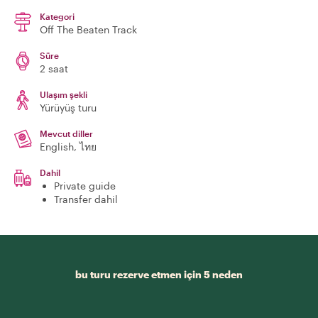
Kategori
Off The Beaten Track
Süre
2 saat
Ulaşım şekli
Yürüyüş turu
Mevcut diller
English, ไทย
Dahil
Private guide
Transfer dahil
bu turu rezerve etmen için 5 neden