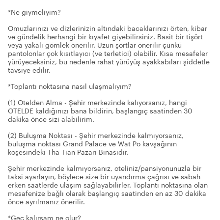
*Ne giymeliyim?
Omuzlarınızı ve dizlerinizin altındaki bacaklarınızı örten, kibar
ve gündelik herhangi bir kıyafet giyebilirsiniz. Basit bir tişört
veya yakalı gömlek önerilir. Uzun şortlar önerilir çünkü
pantolonlar çok kısıtlayıcı (ve terletici) olabilir. Kısa mesafeler
yürüyeceksiniz, bu nedenle rahat yürüyüş ayakkabıları şiddetle
tavsiye edilir.
*Toplantı noktasına nasıl ulaşmalıyım?
(1) Otelden Alma - Şehir merkezinde kalıyorsanız, hangi
OTELDE kaldığınızı bana bildirin, başlangıç saatinden 30
dakika önce sizi alabilirim.
(2) Buluşma Noktası - Şehir merkezinde kalmıyorsanız,
buluşma noktası Grand Palace ve Wat Po kavşağının
köşesindeki Tha Tian Pazarı Binasıdır.
Şehir merkezinde kalmıyorsanız, oteliniz/pansiyonunuzla bir
taksi ayarlayın, böylece size bir uyandırma çağrısı ve sabah
erken saatlerde ulaşım sağlayabilirler. Toplantı noktasına olan
mesafenize bağlı olarak başlangıç saatinden en az 30 dakika
önce ayrılmanız önerilir.
*Geç kalırsam ne olur?