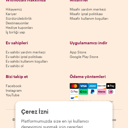
Hikayemiz
Misafir yardım merkezi
Kariyer
Misafir iptal politikası
Sürdürülebilirlik
Misafir kullanım koşulları
Destinasyonlar
Hediye kuponları
İş birliği yap
Ev sahipleri
Uygulamamızı indir
Ev sahibi yardım merkezi
App Store
Ev sahibi iptal politikası
Google Play Store
Ev sahibi kullanım koşulları
Ev sahibi ol
Bizi takip et
Ödeme yöntemleri
Mastercard, Visa, Amex, Di
Facebook
Instagram
YouTube
Kullanılabilirlik destinasyona göre değişir
Çerez İzni
©
2026
Withlocals.com
|
Gizlilik Politikası
|
Çerezler
|
Site haritası
Platformumuzda size en iyi kullanıcı
deneyimini sunmak için çerezleri