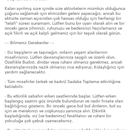
Kalan ayrılmış süre içinde size aktivitelerin mümkün olduğunca
çoğunu sağlamak için elimizden geleni yapacağız, ancak bu
aktivite zaman açısından çok hassas olduğu için herhangi bir
"telafi" süresi sunamam. Lütfen bunu bir uyarı olarak alın ve bir
önceki gece zihninizi, ruhunuzu ve bedeninizi hazırlamanız ve
açık fikirli ve açık kalpli gelmeniz için bir teşvik olarak görün.
--- Bilmeniz Gerekenler ---
- Siz keşişlerin ve tapınağın, onların yaşam alanlarının
misafirisiniz. Lütfen davranışlarınıza saygılı ve özenli olun.
Özellikle Budist, dindar veya ruhani olmanız gerekmez, ancak
davranışlarınızda nazik olmanızı rica ediyoruz. Kolaylığınız için
yardım sağlanacaktır.
- Tüm misafirler (erkek ve kadın) Sadaka Toplama etkinliğine
katılabilir.
- Bu etkinlik sabahın erken saatlerinde başlar. Lütfen erken
başlangıç saatini göz önünde bulundurun ve nadir fırsata olan
bağlılığınızı gösterin. Bir önceki gece bol bol dinlenin, bol su
için ve merakınızı ve coşkunuzu yanınıza alın. Etkinlik
başladığında, siz (ve bedeniniz) ferahlatıcı ve ruhani bir
yolculuğa çok çabuk uyanacaksınız.