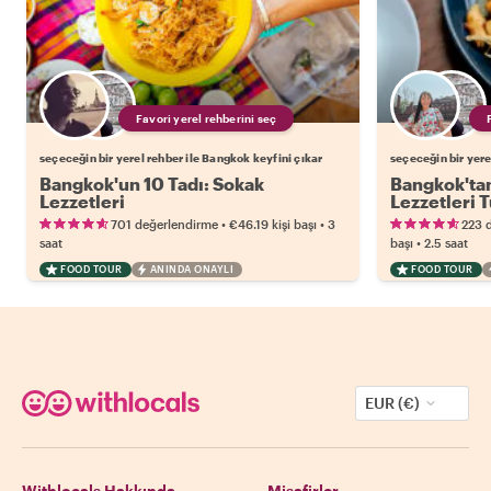
Favori yerel rehberini seç
seçeceğin bir yerel rehber ile Bangkok keyfini çıkar
seçeceğin bir yere
Bangkok'un 10 Tadı: Sokak
Bangkok'tan
Lezzetleri
Lezzetleri 
•
•
701 değerlendirme
€46.19
kişi başı
3
223 
•
saat
başı
2.5 saat
FOOD TOUR
ANINDA ONAYLI
FOOD TOUR
EUR (€)
Withlocals Hakkında
Misafirler