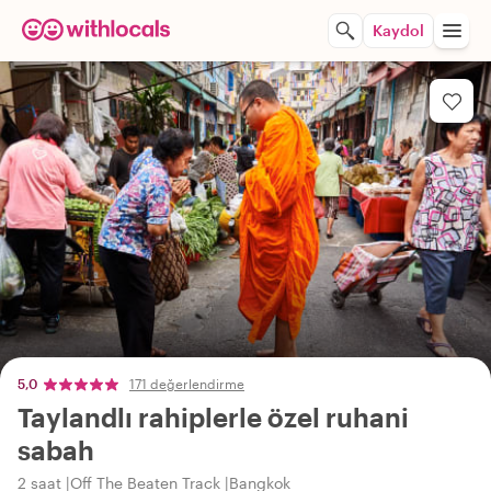
Kaydol
5,0
171 değerlendirme
Taylandlı rahiplerle özel ruhani
sabah
2 saat
Off The Beaten Track
Bangkok