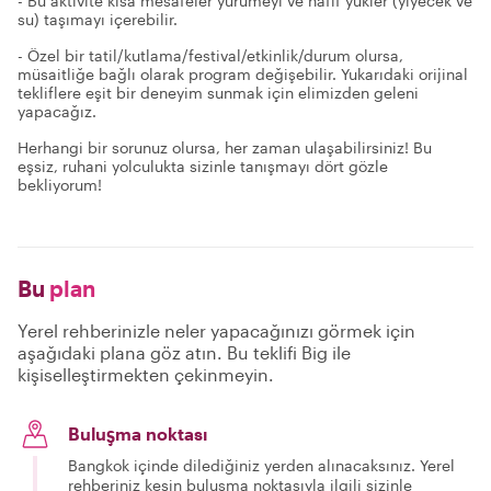
- Bu aktivite kısa mesafeler yürümeyi ve hafif yükler (yiyecek ve
su) taşımayı içerebilir.
- Özel bir tatil/kutlama/festival/etkinlik/durum olursa,
müsaitliğe bağlı olarak program değişebilir. Yukarıdaki orijinal
tekliflere eşit bir deneyim sunmak için elimizden geleni
yapacağız.
Herhangi bir sorunuz olursa, her zaman ulaşabilirsiniz! Bu
eşsiz, ruhani yolculukta sizinle tanışmayı dört gözle
bekliyorum!
Bu
plan
Yerel rehberinizle neler yapacağınızı görmek için
aşağıdaki plana göz atın. Bu teklifi Big ile
kişiselleştirmekten çekinmeyin.
Buluşma noktası
Bangkok içinde dilediğiniz yerden alınacaksınız. Yerel
rehberiniz kesin buluşma noktasıyla ilgili sizinle