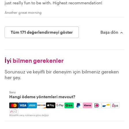
just really fun to be with. Highest recommendation!
Another great morning
Tüm 171 değerlendirmeyi göster
Başa dön
İyi
bilmen gerekenler
Sorunsuz ve keyifli bir deneyim için bilmeniz gereken
her şey.
Soru
Hangi ödeme yöntemleri mevcut?
Mastercard, Visa, Amex, Discover, Apple Pay, Google Pay
Müsaitlik varış noktasına göre değişir