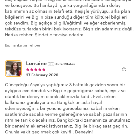
ve konuşuyor. Bu harikaydı çünkü yorgunluğumdan dolayı
katılımımın az olmasını telafi etti. Keşişle yürüyüşü, arka plan
bilgilerini ve Big'in bize sunduğu diğer tüm kültürel bilgileri
çok sevdim. Big açıkça bilgili/eğitimli ve eğer ezberlenmiş,
tekdüze turlardan birini bekliyorsanız, Big sizin adamınız değil.
Harika rehber. Şiddetle tavsiye ederim.
Big harika bir rehber
Lorraine
🇺🇸
United States
27 February 2026
Güneydoğu Asya'ya yaptığımız 3 haftalık geziden sonra bir
aylığına eve döndük ve Big ile geçirdiğimiz sabah, eşsiz ve
otantik bir deneyim olarak aklımızda kaldı. Evet, erken
kalkmanız gerekiyor ama Bangkok'un asla hayal
edemeyeceğiniz bir yönünü göreceksiniz; sabahın erken
saatlerinde sadaka verme geleneğine ve sabah pazarlarının
ritmine tanık olacaksınız. Bangkok'taki zamanınıza unutulmaz
bir deneyim eklemek istiyorsanız, Big ile birkaç saat geçirin.
Onunla vakit geçirmek çok keyifli. Deneyin!