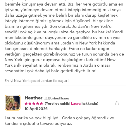
benimle konuşmaya devam etti. Bizi her yere götürdü ama en
iyi yanı, yürümeye devam etmek isteyip istemediğimizi veya
daha uzağa gitmek yerine belirli bir alanı durup keşfetmek
isteyip istemediğimizi görmek için düşünceli bir şekilde
bizimle ilgilenmesiydi. Son olarak, Jordan'ın New York'u
sevdiği çok açık ve bu coşku size de geçiyor, bu harika! Kendi
memleketimle gurur duyuyorum ve genellikle evimin en iyisi
olduğunu düşünüyorum ama Jordan'ın New York hakkında
konuşmasını dinlemek harikaydı. Evine ne kadar değer
verdiğini gerçekten görebiliyorsunuz ve turun sonunda ben de
New York için gurur duymaya başladığımı fark ettim! New
York'a ilk seyahatim olarak, rehberimizin Jordan olması
seyahatimi çok daha iyi hale getirdi diyebilirim!
En iyi New York gezisi Jordan ile başlar!
Heather
🇺🇸
United States
(Yerel ev sahibi
Laura
hakkında)
10 April 2026
Laura harika ve çok bilgiliydi. Ondan çok şey öğrendik ve
kendisini şiddetle tavsiye ediyoruz.