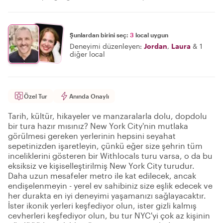
Şunlardan birini seç:
3
local uygun
Deneyimi düzenleyen:
Jordan
,
Laura
&
1
diğer local
Özel Tur
Anında Onaylı
Tarih, kültür, hikayeler ve manzaralarla dolu, dopdolu
bir tura hazır mısınız? New York City'nin mutlaka
görülmesi gereken yerlerinin hepsini seyahat
sepetinizden işaretleyin, çünkü eğer size şehrin tüm
inceliklerini gösteren bir Withlocals turu varsa, o da bu
eksiksiz ve kişiselleştirilmiş New York City turudur.
Daha uzun mesafeler metro ile kat edilecek, ancak
endişelenmeyin - yerel ev sahibiniz size eşlik edecek ve
her durakta en iyi deneyimi yaşamanızı sağlayacaktır.
İster ikonik yerleri keşfediyor olun, ister gizli kalmış
cevherleri keşfediyor olun, bu tur NYC'yi çok az kişinin