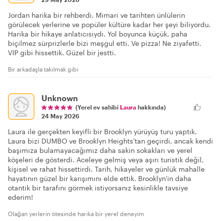
Jordan harika bir rehberdi. Mimari ve tarihten ünlülerin
görülecek yerlerine ve popüler kültüre kadar her şeyi biliyordu.
Harika bir hikaye anlatıcısıydı. Yol boyunca küçük, paha
biçilmez sürprizlerle bizi meşgul etti. Ve pizza! Ne ziyafetti.
VIP gibi hissettik. Güzel bir jestti.
Bir arkadaşla takılmak gibi
Unknown
(Yerel ev sahibi
Laura
hakkında)
24 May 2026
Laura ile gerçekten keyifli bir Brooklyn yürüyüş turu yaptık.
Laura bizi DUMBO ve Brooklyn Heights'tan geçirdi, ancak kendi
başımıza bulamayacağımız daha sakin sokakları ve yerel
köşeleri de gösterdi. Aceleye gelmiş veya aşırı turistik değil,
kişisel ve rahat hissettirdi. Tarih, hikayeler ve günlük mahalle
hayatının güzel bir karışımını elde ettik. Brooklyn'in daha
otantik bir tarafını görmek istiyorsanız kesinlikle tavsiye
ederim!
Olağan yerlerin ötesinde harika bir yerel deneyim