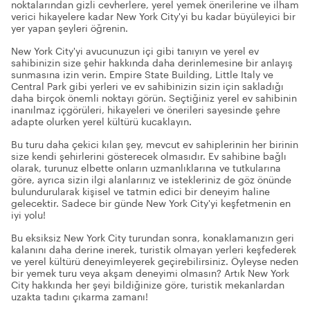
noktalarından gizli cevherlere, yerel yemek önerilerine ve ilham
verici hikayelere kadar New York City'yi bu kadar büyüleyici bir
yer yapan şeyleri öğrenin.
New York City'yi avucunuzun içi gibi tanıyın ve yerel ev
sahibinizin size şehir hakkında daha derinlemesine bir anlayış
sunmasına izin verin. Empire State Building, Little Italy ve
Central Park gibi yerleri ve ev sahibinizin sizin için sakladığı
daha birçok önemli noktayı görün. Seçtiğiniz yerel ev sahibinin
inanılmaz içgörüleri, hikayeleri ve önerileri sayesinde şehre
adapte olurken yerel kültürü kucaklayın.
Bu turu daha çekici kılan şey, mevcut ev sahiplerinin her birinin
size kendi şehirlerini gösterecek olmasıdır. Ev sahibine bağlı
olarak, turunuz elbette onların uzmanlıklarına ve tutkularına
göre, ayrıca sizin ilgi alanlarınız ve istekleriniz de göz önünde
bulundurularak kişisel ve tatmin edici bir deneyim haline
gelecektir. Sadece bir günde New York City'yi keşfetmenin en
iyi yolu!
Bu eksiksiz New York City turundan sonra, konaklamanızın geri
kalanını daha derine inerek, turistik olmayan yerleri keşfederek
ve yerel kültürü deneyimleyerek geçirebilirsiniz. Öyleyse neden
bir yemek turu veya akşam deneyimi olmasın? Artık New York
City hakkında her şeyi bildiğinize göre, turistik mekanlardan
uzakta tadını çıkarma zamanı!