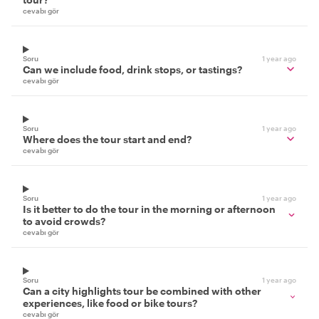
cevabı gör
Soru
1 year ago
Can we include food, drink stops, or tastings?
cevabı gör
Soru
1 year ago
Where does the tour start and end?
cevabı gör
Soru
1 year ago
Is it better to do the tour in the morning or afternoon
to avoid crowds?
cevabı gör
Soru
1 year ago
Can a city highlights tour be combined with other
experiences, like food or bike tours?
cevabı gör