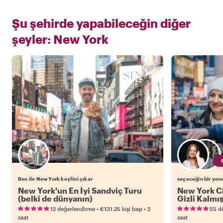
Şu şehirde yapabileceğin diğer
şeyler:
New York
Ben ile New York keyfini çıkar
seçeceğin bir yere
New York'un En İyi Sandviç Turu
New York Ci
(belki de dünyanın)
Gizli Kalmı
Manhattan
•
•
12 değerlendirme
€131.25
kişi başı
2
55 d
saat
saat