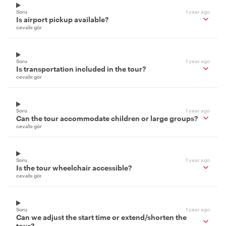
Soru
1 year ago
Is airport pickup available?
cevabı gör
Soru
1 year ago
Is transportation included in the tour?
cevabı gör
Soru
1 year ago
Can the tour accommodate children or large groups?
cevabı gör
Soru
1 year ago
Is the tour wheelchair accessible?
cevabı gör
Soru
1 year ago
Can we adjust the start time or extend/shorten the
tour?