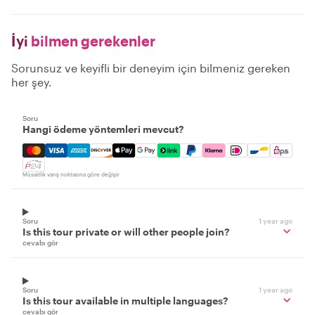
İyi
bilmen gerekenler
Sorunsuz ve keyifli bir deneyim için bilmeniz gereken
her şey.
Soru
Hangi ödeme yöntemleri mevcut?
Mastercard, Visa, Amex, Discover, Apple Pay, Google Pay
Müsaitlik varış noktasına göre değişir
Soru
1 year ago
Is this tour private or will other people join?
cevabı gör
Soru
1 year ago
Is this tour available in multiple languages?
cevabı gör