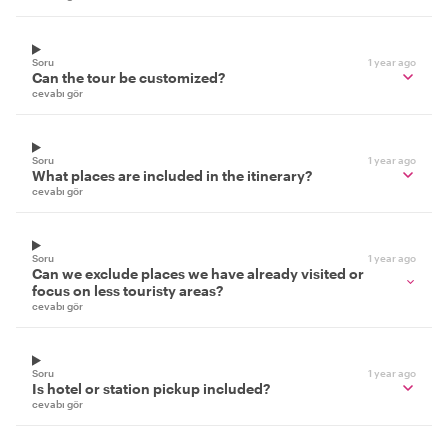
Soru
1 year ago
Can the tour be customized?
cevabı gör
Soru
1 year ago
What places are included in the itinerary?
cevabı gör
Soru
1 year ago
Can we exclude places we have already visited or
focus on less touristy areas?
cevabı gör
Soru
1 year ago
Is hotel or station pickup included?
cevabı gör