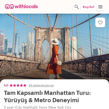
Kaydol
5,0
64 değerlendirme
Tam Kapsamlı Manhattan Turu:
Yürüyüş & Metro Deneyimi
5 saat
City Highlight Tours
New York City