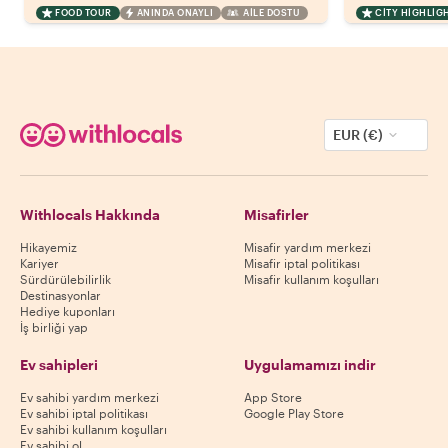
FOOD TOUR
ANINDA ONAYLI
AILE DOSTU
CITY HIGHLIG
EUR (€)
Withlocals Hakkında
Misafirler
Hikayemiz
Misafir yardım merkezi
Kariyer
Misafir iptal politikası
Sürdürülebilirlik
Misafir kullanım koşulları
Destinasyonlar
Hediye kuponları
İş birliği yap
Ev sahipleri
Uygulamamızı indir
Ev sahibi yardım merkezi
App Store
Ev sahibi iptal politikası
Google Play Store
Ev sahibi kullanım koşulları
Ev sahibi ol