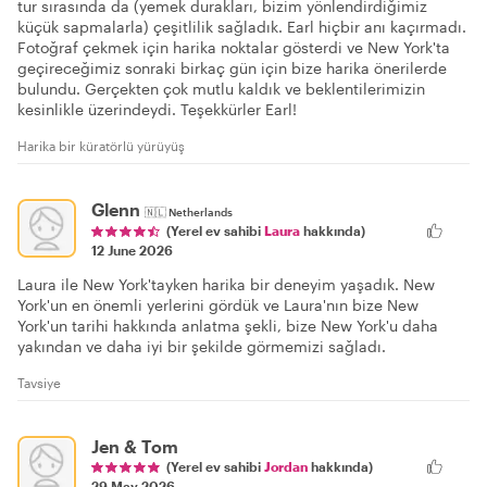
tur sırasında da (yemek durakları, bizim yönlendirdiğimiz
küçük sapmalarla) çeşitlilik sağladık. Earl hiçbir anı kaçırmadı.
Fotoğraf çekmek için harika noktalar gösterdi ve New York'ta
geçireceğimiz sonraki birkaç gün için bize harika önerilerde
bulundu. Gerçekten çok mutlu kaldık ve beklentilerimizin
kesinlikle üzerindeydi. Teşekkürler Earl!
Harika bir küratörlü yürüyüş
Glenn
🇳🇱
Netherlands
(Yerel ev sahibi
Laura
hakkında)
12 June 2026
Laura ile New York'tayken harika bir deneyim yaşadık. New
York'un en önemli yerlerini gördük ve Laura'nın bize New
York'un tarihi hakkında anlatma şekli, bize New York'u daha
yakından ve daha iyi bir şekilde görmemizi sağladı.
Tavsiye
Jen & Tom
(Yerel ev sahibi
Jordan
hakkında)
29 May 2026