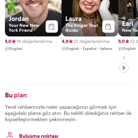
Jordan
Laura
Earl
Your New New
The Singer Tour
York Friend
Guide
New Yo
5,0
18 değerlendirme
4,9
22 değerlendirme
5,0
23 
English
English・Español・Italiano
English
Bu
plan
Yerel rehberinizle neler yapacağınızı görmek için
aşağıdaki plana göz atın. Bu teklifi dilediğiniz rehber ile
kişiselleştirmekten çekinmeyin.
Buluşma noktası