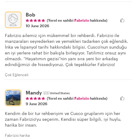
Bob
(Yerel ev sahibi
Fabrizio
hakkında)
10 June 2026
Fabrizio ailemiz için mükemmel bir rehberdi. Fabrizio ile
manzaraları seyrederken ve yemekleri tadarken çok eğlendik.
İnka ve İspanyol tarihi hakkındaki bilgisi, Cusco'nun sunduğu
en iyi yerlere rahat bir bakışla birleşiyor. Tatilimiz onsuz aynı
olmazdı. “Hayatımın gezisi”nin yanı sıra yeni bir arkadaş
edindiğimizi de hissediyoruz. Çok teşekkürler Fabrizio!
Çok Eğlenceli
Mandy
🇺🇸
United States
(Yerel ev sahibi
Fabrizio
hakkında)
9 June 2026
Kendim de bir tur rehberiyim ve Cusco gruplarım için her
zaman Fabrizio'yu seçerim. Kendisi süper bilgili, iyi huylu,
harika bir insan.
Fabrizio harika