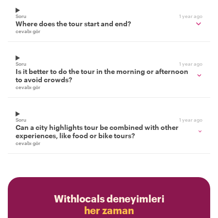
Soru
1 year ago
Where does the tour start and end?
cevabı gör
Soru
1 year ago
Is it better to do the tour in the morning or afternoon
to avoid crowds?
cevabı gör
Soru
1 year ago
Can a city highlights tour be combined with other
experiences, like food or bike tours?
cevabı gör
Withlocals deneyimleri
her zaman