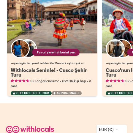
Favori yerel rehberini seç
seçeceğin bir yerel rehber ile Cusco keyfini çıkar
seçeceğin bir yere
Withlocals Seninle! - Cusco Şehir
Cusco'nun H
Turu
Turu
•
•
169 değerlendirme
€22.06
kişi başı
3
168 
saat
saat
CITY HIGHLIGHT TOUR
ANINDA ONAYLI
CITY HIGHLIG
EUR (€)