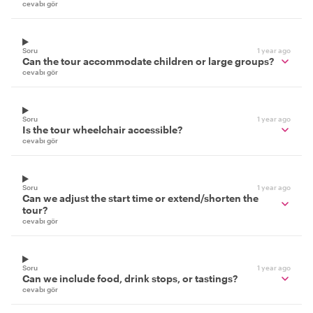
cevabı gör
Soru
1 year ago
Can the tour accommodate children or large groups?
cevabı gör
Soru
1 year ago
Is the tour wheelchair accessible?
cevabı gör
Soru
1 year ago
Can we adjust the start time or extend/shorten the
tour?
cevabı gör
Soru
1 year ago
Can we include food, drink stops, or tastings?
cevabı gör