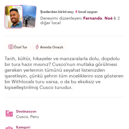
Şunlardan birini seç:
4
local uygun
Deneyimi düzenleyen:
Fernando
,
Noé
&
2
diğer local
Özel Tur
Anında Onaylı
Tarih, kültür, hikayeler ve manzaralarla dolu, dopdolu
bir tura hazır mısınız? Cusco'nun mutlaka görülmesi
gereken yerlerinin tümünü seyahat listenizden
işaretleyin, çünkü şehrin tüm inceliklerini size gösteren
bir Withlocals turu varsa, o da bu eksiksiz ve
kişiselleştirilmiş Cusco turudur.
Destinasyon
Cusco
, Peru
Kategori