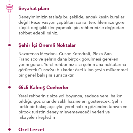
Seyahat planı
Deneyimimizin taslağı bu şekilde, ancak kesin kurallar
değil! Rezervasyon yaptıktan sonra, tercihlerinize göre
küçük değişiklikler yapmak için rehberinizle doğrudan
sohbet edebilirsiniz.
Şehir İçi Önemli Noktalar
Nazarenas Meydanı, Cusco Katedrali, Plaza San
Francisco ve şehrin daha birçok görülmesi gereken
yerini görün. Yerel rehberiniz sizi şehrin ana noktalarına
götürerek Cusco'yu bu kadar özel kılan şeyin mükemmel
bir genel bakışını sunacaktır.
Gizli Kalmış Cevherler
Yerel rehberiniz size yol boyunca, sadece yerel halkın
bildiği, göz önünde saklı hazineleri gösterecek. Şehri
farklı bir bakış açısıyla, yerel halkın gözünden tanıyın ve
birçok turistin deneyimleyemeyeceği yerleri ve
hikayeleri keşfedin
Özel Lezzet