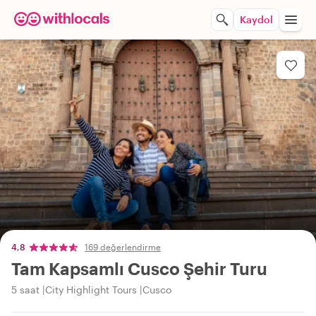
Kaydol
4,8
169 değerlendirme
Tam Kapsamlı Cusco Şehir Turu
5 saat
City Highlight Tours
Cusco