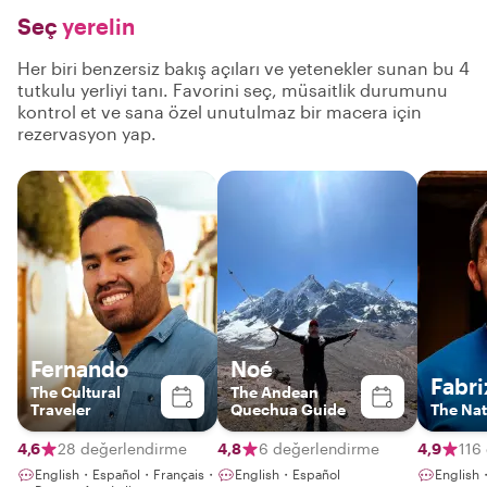
Seç
yerelin
Her biri benzersiz bakış açıları ve yetenekler sunan bu 4
tutkulu yerliyi tanı. Favorini seç, müsaitlik durumunu
kontrol et ve sana özel unutulmaz bir macera için
rezervasyon yap.
Fernando
Noé
Fabri
The Cultural
The Andean
Traveler
Quechua Guide
The Na
4,6
28 değerlendirme
4,8
6 değerlendirme
4,9
116
English・Español・Français・
English・Español
English