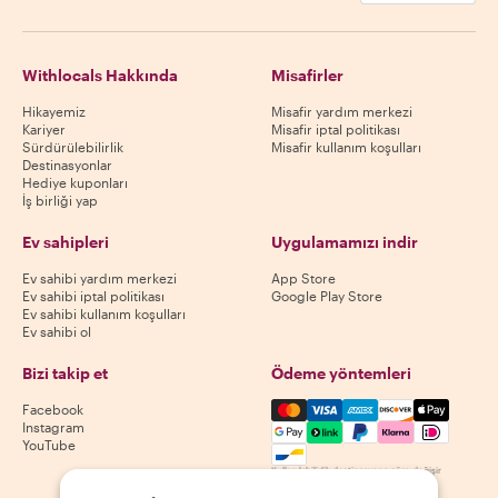
Withlocals Hakkında
Misafirler
Hikayemiz
Misafir yardım merkezi
Kariyer
Misafir iptal politikası
Sürdürülebilirlik
Misafir kullanım koşulları
Destinasyonlar
Hediye kuponları
İş birliği yap
Ev sahipleri
Uygulamamızı indir
Ev sahibi yardım merkezi
App Store
Ev sahibi iptal politikası
Google Play Store
Ev sahibi kullanım koşulları
Ev sahibi ol
Bizi takip et
Ödeme yöntemleri
Mastercard, Visa, Amex, Di
Facebook
Instagram
YouTube
Kullanılabilirlik destinasyona göre değişir