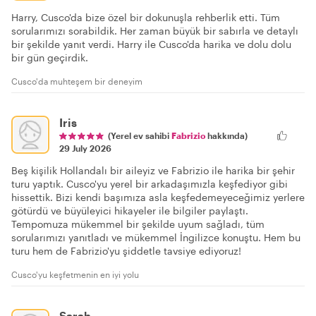
Harry, Cusco'da bize özel bir dokunuşla rehberlik etti. Tüm
sorularımızı sorabildik. Her zaman büyük bir sabırla ve detaylı
bir şekilde yanıt verdi. Harry ile Cusco'da harika ve dolu dolu
bir gün geçirdik.
Cusco'da muhteşem bir deneyim
Iris
(Yerel ev sahibi
Fabrizio
hakkında)
29 July 2026
Beş kişilik Hollandalı bir aileyiz ve Fabrizio ile harika bir şehir
turu yaptık. Cusco'yu yerel bir arkadaşımızla keşfediyor gibi
hissettik. Bizi kendi başımıza asla keşfedemeyeceğimiz yerlere
götürdü ve büyüleyici hikayeler ile bilgiler paylaştı.
Tempomuza mükemmel bir şekilde uyum sağladı, tüm
sorularımızı yanıtladı ve mükemmel İngilizce konuştu. Hem bu
turu hem de Fabrizio'yu şiddetle tavsiye ediyoruz!
Cusco'yu keşfetmenin en iyi yolu
Sarah