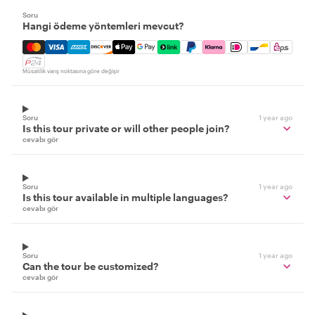
Soru
Hangi ödeme yöntemleri mevcut?
Mastercard, Visa, Amex, Discover, Apple Pay, Google Pay
Müsaitlik varış noktasına göre değişir
Soru
1 year ago
Is this tour private or will other people join?
cevabı gör
Soru
1 year ago
Is this tour available in multiple languages?
cevabı gör
Soru
1 year ago
Can the tour be customized?
cevabı gör