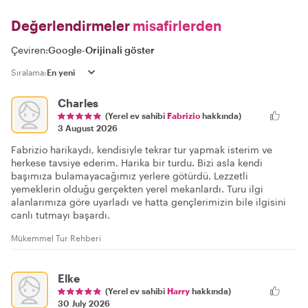
Değerlendirmeler
misafirlerden
Çeviren:
Google
-
Orijinali göster
Sıralama:
Charles
(Yerel ev sahibi
Fabrizio
hakkında)
3 August 2026
Fabrizio harikaydı, kendisiyle tekrar tur yapmak isterim ve
herkese tavsiye ederim. Harika bir turdu. Bizi asla kendi
başımıza bulamayacağımız yerlere götürdü. Lezzetli
yemeklerin olduğu gerçekten yerel mekanlardı. Turu ilgi
alanlarımıza göre uyarladı ve hatta gençlerimizin bile ilgisini
canlı tutmayı başardı.
Mükemmel Tur Rehberi
Elke
(Yerel ev sahibi
Harry
hakkında)
30 July 2026