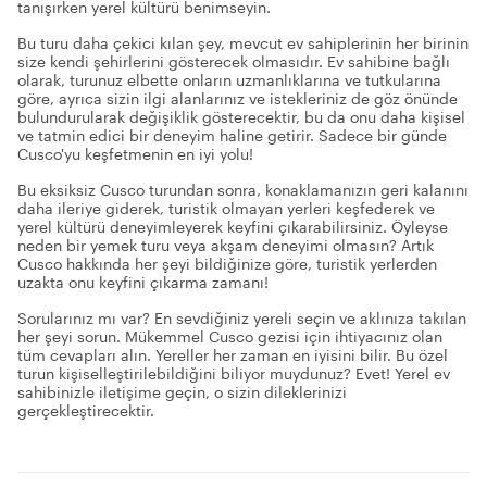
tanışırken yerel kültürü benimseyin.
Bu turu daha çekici kılan şey, mevcut ev sahiplerinin her birinin
size kendi şehirlerini gösterecek olmasıdır. Ev sahibine bağlı
olarak, turunuz elbette onların uzmanlıklarına ve tutkularına
göre, ayrıca sizin ilgi alanlarınız ve istekleriniz de göz önünde
bulundurularak değişiklik gösterecektir, bu da onu daha kişisel
ve tatmin edici bir deneyim haline getirir. Sadece bir günde
Cusco'yu keşfetmenin en iyi yolu!
Bu eksiksiz Cusco turundan sonra, konaklamanızın geri kalanını
daha ileriye giderek, turistik olmayan yerleri keşfederek ve
yerel kültürü deneyimleyerek keyfini çıkarabilirsiniz. Öyleyse
neden bir yemek turu veya akşam deneyimi olmasın? Artık
Cusco hakkında her şeyi bildiğinize göre, turistik yerlerden
uzakta onu keyfini çıkarma zamanı!
Sorularınız mı var? En sevdiğiniz yereli seçin ve aklınıza takılan
her şeyi sorun. Mükemmel Cusco gezisi için ihtiyacınız olan
tüm cevapları alın. Yereller her zaman en iyisini bilir. Bu özel
turun kişiselleştirilebildiğini biliyor muydunuz? Evet! Yerel ev
sahibinizle iletişime geçin, o sizin dileklerinizi
gerçekleştirecektir.