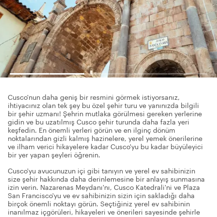
Cusco'nun daha geniş bir resmini görmek istiyorsanız,
ihtiyacınız olan tek şey bu özel şehir turu ve yanınızda bilgili
bir şehir uzmanı! Şehrin mutlaka görülmesi gereken yerlerine
gidin ve bu uzatılmış Cusco şehir turunda daha fazla yeri
keşfedin. En önemli yerleri görün ve en ilginç dönüm
noktalarından gizli kalmış hazinelere, yerel yemek önerilerine
ve ilham verici hikayelere kadar Cusco'yu bu kadar büyüleyici
bir yer yapan şeyleri öğrenin.
Cusco'yu avucunuzun içi gibi tanıyın ve yerel ev sahibinizin
size şehir hakkında daha derinlemesine bir anlayış sunmasına
izin verin. Nazarenas Meydanı'nı, Cusco Katedrali'ni ve Plaza
San Francisco'yu ve ev sahibinizin sizin için sakladığı daha
birçok önemli noktayı görün. Seçtiğiniz yerel ev sahibinin
inanılmaz içgörüleri, hikayeleri ve önerileri sayesinde şehirle