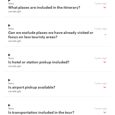
Soru
1 year ago
What places are included in the itinerary?
cevabı gör
Soru
1 year ago
Can we exclude places we have already visited or
focus on less touristy areas?
cevabı gör
Soru
1 year ago
Is hotel or station pickup included?
cevabı gör
Soru
1 year ago
Is airport pickup available?
cevabı gör
Soru
1 year ago
Is transportation included in the tour?