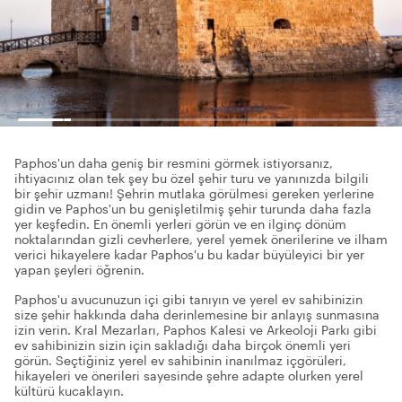
Paphos'un daha geniş bir resmini görmek istiyorsanız,
ihtiyacınız olan tek şey bu özel şehir turu ve yanınızda bilgili
bir şehir uzmanı! Şehrin mutlaka görülmesi gereken yerlerine
gidin ve Paphos'un bu genişletilmiş şehir turunda daha fazla
yer keşfedin. En önemli yerleri görün ve en ilginç dönüm
noktalarından gizli cevherlere, yerel yemek önerilerine ve ilham
verici hikayelere kadar Paphos'u bu kadar büyüleyici bir yer
yapan şeyleri öğrenin.
Paphos'u avucunuzun içi gibi tanıyın ve yerel ev sahibinizin
size şehir hakkında daha derinlemesine bir anlayış sunmasına
izin verin. Kral Mezarları, Paphos Kalesi ve Arkeoloji Parkı gibi
ev sahibinizin sizin için sakladığı daha birçok önemli yeri
görün. Seçtiğiniz yerel ev sahibinin inanılmaz içgörüleri,
hikayeleri ve önerileri sayesinde şehre adapte olurken yerel
kültürü kucaklayın.