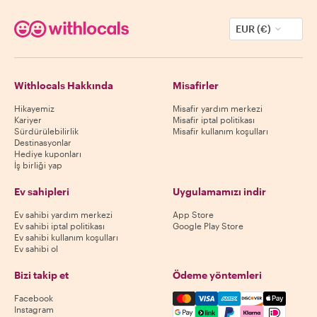
EUR (€)
Withlocals Hakkında
Misafirler
Hikayemiz
Misafir yardım merkezi
Kariyer
Misafir iptal politikası
Sürdürülebilirlik
Misafir kullanım koşulları
Destinasyonlar
Hediye kuponları
İş birliği yap
Ev sahipleri
Uygulamamızı indir
Ev sahibi yardım merkezi
App Store
Ev sahibi iptal politikası
Google Play Store
Ev sahibi kullanım koşulları
Ev sahibi ol
Bizi takip et
Ödeme yöntemleri
Mastercard, Visa, Amex, Di
Facebook
Instagram