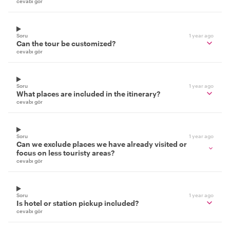
cevabı gör
Soru
1 year ago
Can the tour be customized?
cevabı gör
Soru
1 year ago
What places are included in the itinerary?
cevabı gör
Soru
1 year ago
Can we exclude places we have already visited or
focus on less touristy areas?
cevabı gör
Soru
1 year ago
Is hotel or station pickup included?
cevabı gör