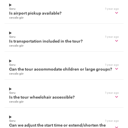
Soru
1 year ago
Is airport pickup available?
cevabı gör
Soru
1 year ago
Is transportation included in the tour?
cevabı gör
Soru
1 year ago
Can the tour accommodate children or large groups?
cevabı gör
Soru
1 year ago
Is the tour wheelchair accessible?
cevabı gör
Soru
1 year ago
Can we adjust the start time or extend/shorten the