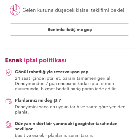
Gelen kutuna düşecek kişisel teklifimi bekle!
Benimle iletişime geç
Esnek
iptal politikası
Gönül rahatlığıyla rezervasyon yap
24 saat içinde iptal et, paranı tamamen geri al.
Deneyiminden 7 gün öncesine kadar iptal etmen
durumunda, hizmet bedeli hariç paran iade edilir.
Planlarınız mı değişti?
Deneyimini sana en uygun tarih ve saate göre yeniden
planla.
Dünyanın dört bir yanındaki gezginler tarafından
seviliyor
Basit ve esnek - planların, senin tarzın.