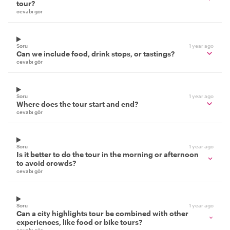
tour?
cevabı gör
Soru
1 year ago
Can we include food, drink stops, or tastings?
cevabı gör
Soru
1 year ago
Where does the tour start and end?
cevabı gör
Soru
1 year ago
Is it better to do the tour in the morning or afternoon
to avoid crowds?
cevabı gör
Soru
1 year ago
Can a city highlights tour be combined with other
experiences, like food or bike tours?
cevabı gör