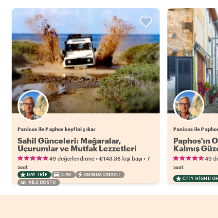
Panicos ile Paphos keyfini çıkar
Panicos ile Paphos
Sahil Günceleri: Mağaralar,
Paphos'ın Ö
Uçurumlar ve Mutfak Lezzetleri
Kalmış Güze
•
•
49 değerlendirme
€143.38
kişi başı
7
49 d
saat
saat
DAY TRIP
CAR
ANINDA ONAYLI
CITY HIGHLIG
AILE DOSTU