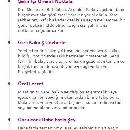
Şehir İçi Önemli Noktalar
Kral Mezarları, Baf Kalesi, Arkeoloji Parkı ve şehrin daha
birçok mutlaka görülmesi gereken yerini görün. Yerel
rehberiniz, Baf'ı bu kadar özel kılan şeyin mükemmel bir
genel bakışını elde etmeniz için sizi şehrin ana
noktalarına götürecektir.
Gizli Kalmış Cevherler
Yerel rehberiniz size yol boyunca, sadece yerel halkın
bildiği, göz önünde saklı hazineleri gösterecek. Şehri
farklı bir bakış açısıyla, yerel halkın gözünden tanıyın ve
birçok turistin deneyimleyemeyeceği yerleri ve
hikayeleri keşfedin
Özel Lezzet
Misafirinizi, yerel halkın sevdiği bir atıştırmalık veya
içecek için en sevdiği mekanlardan birine takip edin.
Mola verin, yeni yerel arkadaşınızla sohbet edin ve tüm
seyahat sorularınızın yanıtlarını alın
Görülecek Daha Fazla Şey
Daha fazla zamanınız olursa, ev sahibinizin sizin için