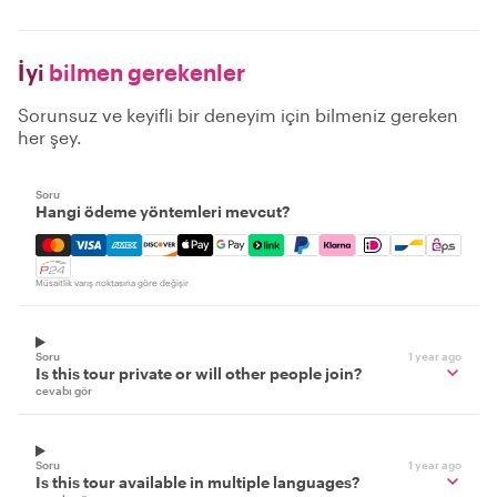
İyi
bilmen gerekenler
Sorunsuz ve keyifli bir deneyim için bilmeniz gereken
her şey.
Soru
Hangi ödeme yöntemleri mevcut?
Mastercard, Visa, Amex, Discover, Apple Pay, Google Pay
Müsaitlik varış noktasına göre değişir
Soru
1 year ago
Is this tour private or will other people join?
cevabı gör
Soru
1 year ago
Is this tour available in multiple languages?