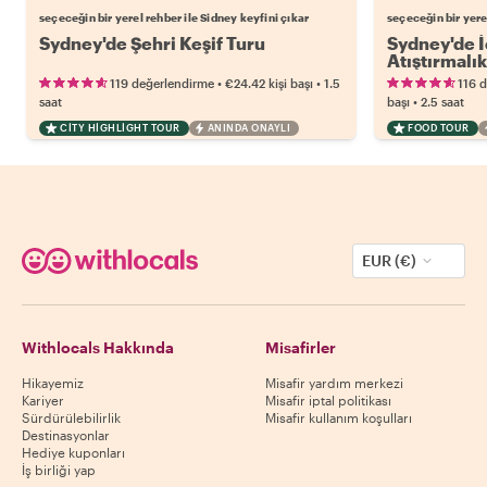
seçeceğin bir yerel rehber ile Sidney keyfini çıkar
seçeceğin bir yere
Sydney'de Şehri Keşif Turu
Sydney'de İ
Atıştırmalık
•
•
119 değerlendirme
€24.42
kişi başı
1.5
116 
•
saat
başı
2.5 saat
CITY HIGHLIGHT TOUR
ANINDA ONAYLI
FOOD TOUR
EUR (€)
Withlocals Hakkında
Misafirler
Hikayemiz
Misafir yardım merkezi
Kariyer
Misafir iptal politikası
Sürdürülebilirlik
Misafir kullanım koşulları
Destinasyonlar
Hediye kuponları
İş birliği yap