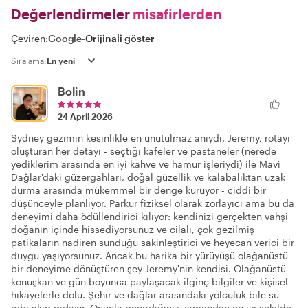
Değerlendirmeler
misafirlerden
Çeviren:
Google
-
Orijinali göster
Sıralama:
Bolin
24 April 2026
Sydney gezimin kesinlikle en unutulmaz anıydı. Jeremy, rotayı
oluşturan her detayı - seçtiği kafeler ve pastaneler (nerede
yediklerim arasında en iyi kahve ve hamur işleriydi) ile Mavi
Dağlar'daki güzergahları, doğal güzellik ve kalabalıktan uzak
durma arasında mükemmel bir denge kuruyor - ciddi bir
düşünceyle planlıyor. Parkur fiziksel olarak zorlayıcı ama bu da
deneyimi daha ödüllendirici kılıyor: kendinizi gerçekten vahşi
doğanın içinde hissediyorsunuz ve cilalı, çok gezilmiş
patikaların nadiren sunduğu sakinleştirici ve heyecan verici bir
duygu yaşıyorsunuz. Ancak bu harika bir yürüyüşü olağanüstü
bir deneyime dönüştüren şey Jeremy'nin kendisi. Olağanüstü
konuşkan ve gün boyunca paylaşacak ilginç bilgiler ve kişisel
hikayelerle dolu. Şehir ve dağlar arasındaki yolculuk bile su
gibi akıp gidiyor. Onunla geçirdiğiniz zamandan en iyi şekilde