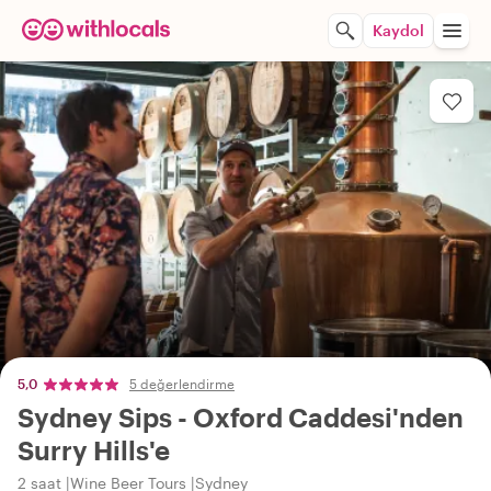
Kaydol
5,0
5 değerlendirme
Sydney Sips - Oxford Caddesi'nden
Surry Hills'e
2 saat
Wine Beer Tours
Sydney