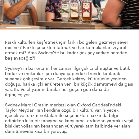
Farklı kültürleri keşfetmek için farklı bölgeleri gezmeyi sever
misiniz? Farklı içecekleri tatmak ve harika mekanları ziyaret
etmek mi? Ama Sydney'de bu kadar çok şey varken nereden
başlayacağız?!
Sydney'nin bar ortamı her zaman ilgi çekici olmuştur ve butik
barlar ve mekanlar için dünya çapındaki trende katılarak
sunacak çok şeyimiz var. Gerçek kokteyl kültürünün yeniden
doğuşu, harika içkiler üreten yeni bir küçük damıtımevi dalgası
yarattı. Ve el yapımı biralar her geçen gün daha da
ilginçleşiyor.
Sydney Mardi Gras'ın merkezi olan Oxford Caddesi'ndeki
Taylor Meydanı'nın kendine özgü bir kültürü var. Yiyecek,
içecek ve turizm noktaları ile seçenekleri hakkında bilgi
edinirken kısa bir tanışma ve karşılama, ardından yapraklı yeşil
bisiklet yollarının kenarından yürüyerek tam kalbinde yer alan
damıtımevine kısa bir yürüyüş.