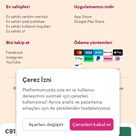
Ev sahipleri
Uygulamamızı indir
Ev sahibi yardım merkezi
App Store
Ev sahibi iptal politikası
Google Play Store
Ev sahibi kullanım koşulları
Ev sahibi ol
Bizi takip et
Ödeme yöntemleri
Mastercard, Visa, Amex, Di
Facebook
Instagram
YouTube
Kullanılabilirlik destinasyona göre değişir
Çerez İzni
©
2026
Withlocals.com
|
Gizlilik Politikası
|
Çerezler
|
Site haritası
Platformumuzda size en iyi kullanıcı
deneyimini sunmak için çerezleri
kullanıyoruz! Ayrıca analiz ve pazarlama
amaçları için de çerezlerden faydalanıyoruz.
Ayarları değiştir
Çerezleri kabul et
€91.91
kişi başı
Seç