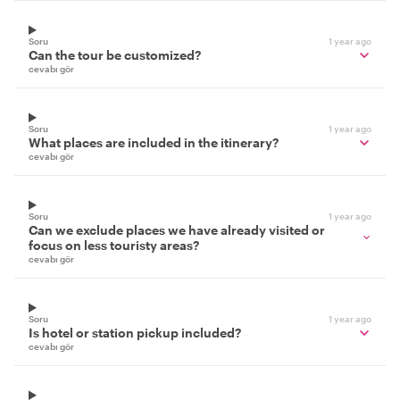
Soru
1 year ago
Can the tour be customized?
cevabı gör
Soru
1 year ago
What places are included in the itinerary?
cevabı gör
Soru
1 year ago
Can we exclude places we have already visited or
focus on less touristy areas?
cevabı gör
Soru
1 year ago
Is hotel or station pickup included?
cevabı gör