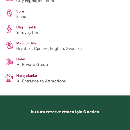
City Highlight Tours
Süre
3 saat
Ulaşım şekli
Yürüyüş turu
Mevcut diller
Hrvatski, Српски, English, Svenska
Dahil
Private Guide
Hariç olanlar
Entrance to Attractions
bu turu rezerve etmen için 6 neden