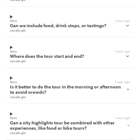
Soru
1 year ago
Can we include food, drink stops, or tastings?
cevabı gör
Soru
1 year ago
Where does the tour start and end?
cevabı gör
Soru
1 year ago
Is it better to do the tour in the morning or afternoon
to avoid crowds?
cevabı gör
Soru
1 year ago
Can a city highlights tour be combined with other
experiences, like food or bike tours?
cevabı gör