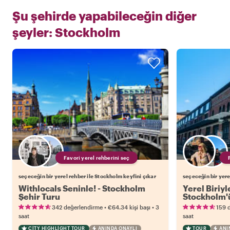
Şu şehirde yapabileceğin diğer
şeyler:
Stockholm
Favori yerel rehberini seç
seçeceğin bir yerel rehber ile Stockholm keyfini çıkar
seçeceğin bir yere
Withlocals Seninle! - Stockholm
Yerel Biriy
Şehir Turu
Stockholm'ü
Keşfedin
•
•
342 değerlendirme
€64.34
kişi başı
3
159 
saat
saat
CITY HIGHLIGHT TOUR
ANINDA ONAYLI
TOUR
ANI