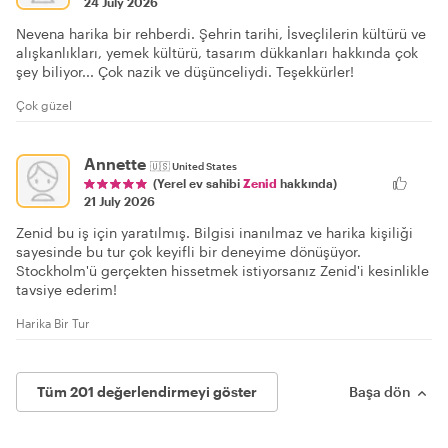
24 July 2026
Nevena harika bir rehberdi. Şehrin tarihi, İsveçlilerin kültürü ve
alışkanlıkları, yemek kültürü, tasarım dükkanları hakkında çok
şey biliyor... Çok nazik ve düşünceliydi. Teşekkürler!
Çok güzel
Annette
🇺🇸
United States
(Yerel ev sahibi
Zenid
hakkında)
21 July 2026
Zenid bu iş için yaratılmış. Bilgisi inanılmaz ve harika kişiliği
sayesinde bu tur çok keyifli bir deneyime dönüşüyor.
Stockholm'ü gerçekten hissetmek istiyorsanız Zenid'i kesinlikle
tavsiye ederim!
Harika Bir Tur
Tüm 201 değerlendirmeyi göster
Başa dön