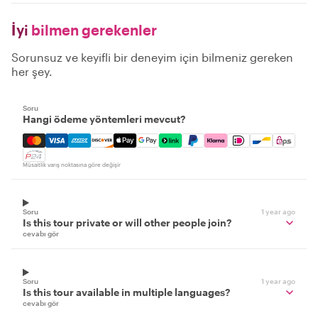
İyi
bilmen gerekenler
Sorunsuz ve keyifli bir deneyim için bilmeniz gereken
her şey.
Soru
Hangi ödeme yöntemleri mevcut?
Mastercard, Visa, Amex, Discover, Apple Pay, Google Pay
Müsaitlik varış noktasına göre değişir
Soru
1 year ago
Is this tour private or will other people join?
cevabı gör
Soru
1 year ago
Is this tour available in multiple languages?
cevabı gör