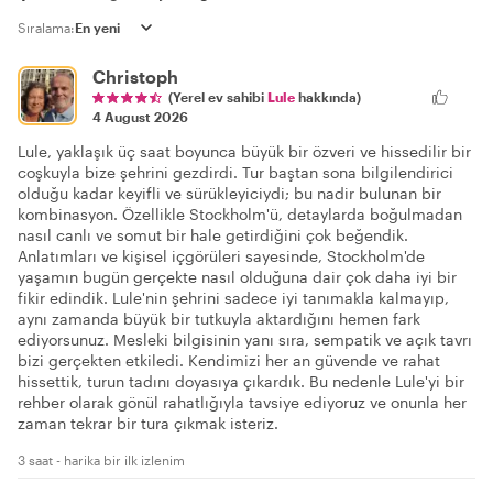
Sıralama:
Christoph
(Yerel ev sahibi
Lule
hakkında)
4 August 2026
Lule, yaklaşık üç saat boyunca büyük bir özveri ve hissedilir bir
coşkuyla bize şehrini gezdirdi. Tur baştan sona bilgilendirici
olduğu kadar keyifli ve sürükleyiciydi; bu nadir bulunan bir
kombinasyon. Özellikle Stockholm'ü, detaylarda boğulmadan
nasıl canlı ve somut bir hale getirdiğini çok beğendik.
Anlatımları ve kişisel içgörüleri sayesinde, Stockholm'de
yaşamın bugün gerçekte nasıl olduğuna dair çok daha iyi bir
fikir edindik. Lule'nin şehrini sadece iyi tanımakla kalmayıp,
aynı zamanda büyük bir tutkuyla aktardığını hemen fark
ediyorsunuz. Mesleki bilgisinin yanı sıra, sempatik ve açık tavrı
bizi gerçekten etkiledi. Kendimizi her an güvende ve rahat
hissettik, turun tadını doyasıya çıkardık. Bu nedenle Lule'yi bir
rehber olarak gönül rahatlığıyla tavsiye ediyoruz ve onunla her
zaman tekrar bir tura çıkmak isteriz.
3 saat - harika bir ilk izlenim