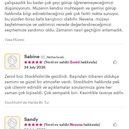
çalışsaydık bu kadar çok şeyi görüp öğrenemeyeceğimizi
düşünüyorum. Müzenin kendisi muhteşem ve gemiyi görüp
hakkında bilgi edinebileceğiniz pek çok farklı nokta sunuyor,
bu yüzden biraz kafa karıştırıcı olabilir. Nevena, müzeyi
keşfetmemize ve vaktimizi nerede değerlendireceğimizi
seçmemize yardımcı oldu. Zamanın nasıl geçtiğini anlamadık.
Vasa Müzesi
Sabine
🇳🇱
Netherlands
(Yerel ev sahibi
Zenid
hakkında)
24 July 2026
Zenid bizi Stockholm'de gezdirdi. Başından itibaren oldukça
samimi ve güzel bir atmosfer vardı. Stockholm hakkında pek
çok izlenim edindik ve açıklamalar sorularımıza göre her
zaman çok kişiseldi. Çok sempatik biri. Kesinlikle tavsiye edilir.
Stockholm'de Harika Bir Tur
Sandy
(Yerel ev sahibi
Nevena
hakkında)