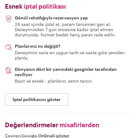
Esnek
iptal politikası
Gönül rahatlığıyla rezervasyon yap
24 saat içinde iptal et, paranı tamamen geri al.
Deneyiminden 7 gün öncesine kadar iptal etmen
durumunda, hizmet bedeli hariç paran iade edilir.
Planlarınız mı değişti?
Deneyimini sana en uygun tarih ve saate göre yeniden
planla.
Dünyanın dört bir yanındaki gezginler tarafından
seviliyor
Basit ve esnek - planların, senin tarzın.
İptal politikasını göster
Değerlendirmeler
misafirlerden
Çeviren:
Google
-
Orijinali göster