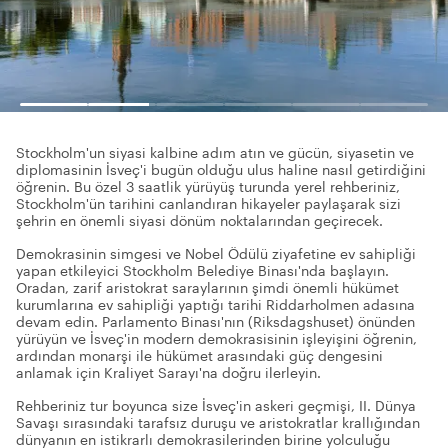
Stockholm'un siyasi kalbine adım atın ve gücün, siyasetin ve
diplomasinin İsveç'i bugün olduğu ulus haline nasıl getirdiğini
öğrenin. Bu özel 3 saatlik yürüyüş turunda yerel rehberiniz,
Stockholm'ün tarihini canlandıran hikayeler paylaşarak sizi
şehrin en önemli siyasi dönüm noktalarından geçirecek.
Demokrasinin simgesi ve Nobel Ödülü ziyafetine ev sahipliği
yapan etkileyici Stockholm Belediye Binası'nda başlayın.
Oradan, zarif aristokrat saraylarının şimdi önemli hükümet
kurumlarına ev sahipliği yaptığı tarihi Riddarholmen adasına
devam edin. Parlamento Binası'nın (Riksdagshuset) önünden
yürüyün ve İsveç'in modern demokrasisinin işleyişini öğrenin,
ardından monarşi ile hükümet arasındaki güç dengesini
anlamak için Kraliyet Sarayı'na doğru ilerleyin.
Rehberiniz tur boyunca size İsveç'in askeri geçmişi, II. Dünya
Savaşı sırasındaki tarafsız duruşu ve aristokratlar krallığından
dünyanın en istikrarlı demokrasilerinden birine yolculuğu