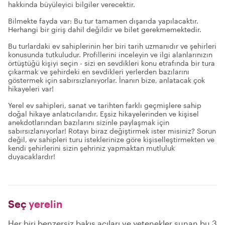
hakkında büyüleyici bilgiler verecektir.
Bilmekte fayda var: Bu tur tamamen dışarıda yapılacaktır.
Herhangi bir giriş dahil değildir ve bilet gerekmemektedir.
Bu turlardaki ev sahiplerinin her biri tarih uzmanıdır ve şehirleri
konusunda tutkuludur. Profillerini inceleyin ve ilgi alanlarınızın
örtüştüğü kişiyi seçin - sizi en sevdikleri konu etrafında bir tura
çıkarmak ve şehirdeki en sevdikleri yerlerden bazılarını
göstermek için sabırsızlanıyorlar. İnanın bize, anlatacak çok
hikayeleri var!
Yerel ev sahipleri, sanat ve tarihten farklı geçmişlere sahip
doğal hikaye anlatıcılarıdır. Eşsiz hikayelerinden ve kişisel
anekdotlarından bazılarını sizinle paylaşmak için
sabırsızlanıyorlar! Rotayı biraz değiştirmek ister misiniz? Sorun
değil, ev sahipleri turu isteklerinize göre kişiselleştirmekten ve
kendi şehirlerini sizin şehriniz yapmaktan mutluluk
duyacaklardır!
Seç
yerelin
Her biri benzersiz bakış açıları ve yetenekler sunan bu 3