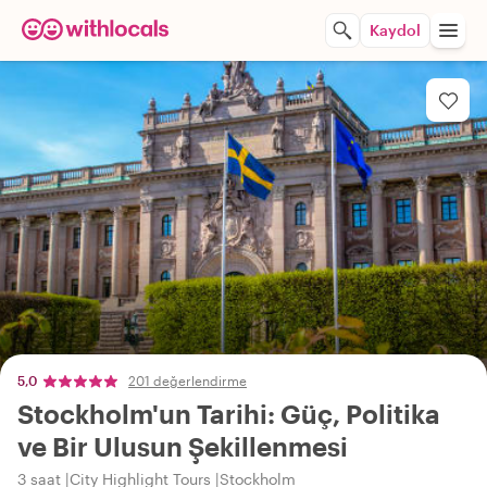
Kaydol
5,0
201 değerlendirme
Stockholm'un Tarihi: Güç, Politika
ve Bir Ulusun Şekillenmesi
3 saat
City Highlight Tours
Stockholm