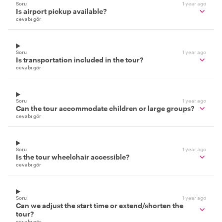
Soru
1 year ago
Is airport pickup available?
cevabı gör
Soru
1 year ago
Is transportation included in the tour?
cevabı gör
Soru
1 year ago
Can the tour accommodate children or large groups?
cevabı gör
Soru
1 year ago
Is the tour wheelchair accessible?
cevabı gör
Soru
1 year ago
Can we adjust the start time or extend/shorten the
tour?
cevabı gör