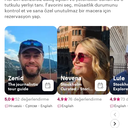
tutkulu yerliyi tanı. Favorini seç, müsaitlik durumunu
kontrol et ve sana özel unutulmaz bir macera için
rezervasyon yap.
Zenid
Nevena
Lule
The journalistic
Stockholm
Stockh
tour guide
Curated – Stories
Explore
& Style with a
Local Expert.
5,0
52 değerlendirme
4,9
76 değerlendirme
4,9
73 
Hrvatski・Српски・English
English
Englis