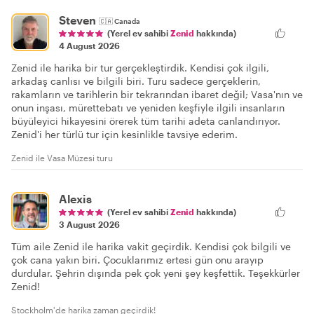
Steven
🇨🇦
Canada
(Yerel ev sahibi
Zenid
hakkında)
4 August 2026
Zenid ile harika bir tur gerçekleştirdik. Kendisi çok ilgili,
arkadaş canlısı ve bilgili biri. Turu sadece gerçeklerin,
rakamların ve tarihlerin bir tekrarından ibaret değil; Vasa'nın ve
onun inşası, mürettebatı ve yeniden keşfiyle ilgili insanların
büyüleyici hikayesini örerek tüm tarihi adeta canlandırıyor.
Zenid'i her türlü tur için kesinlikle tavsiye ederim.
Zenid ile Vasa Müzesi turu
Alexis
(Yerel ev sahibi
Zenid
hakkında)
3 August 2026
Tüm aile Zenid ile harika vakit geçirdik. Kendisi çok bilgili ve
çok cana yakın biri. Çocuklarımız ertesi gün onu arayıp
durdular. Şehrin dışında pek çok yeni şey keşfettik. Teşekkürler
Zenid!
Stockholm'de harika zaman geçirdik!