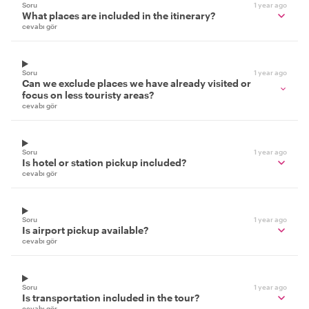
Soru
1 year ago
What places are included in the itinerary?
cevabı gör
Soru
1 year ago
Can we exclude places we have already visited or
focus on less touristy areas?
cevabı gör
Soru
1 year ago
Is hotel or station pickup included?
cevabı gör
Soru
1 year ago
Is airport pickup available?
cevabı gör
Soru
1 year ago
Is transportation included in the tour?
cevabı gör