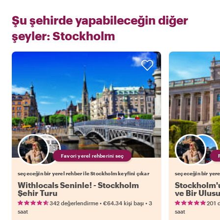
Şu şehirde yapabileceğin diğer
şeyler:
Stockholm
Favori yerel rehberini seç
seçeceğin bir yerel rehber ile Stockholm keyfini çıkar
seçeceğin bir yere
Withlocals Seninle! - Stockholm
Stockholm'u
Şehir Turu
ve Bir Ulus
•
•
342 değerlendirme
€64.34
kişi başı
3
201 
saat
saat