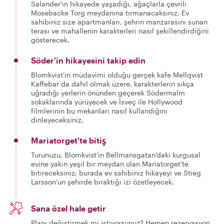
Salander'ın hikayede yaşadığı, ağaçlarla çevrili
Mosebacke Torg meydanına tırmanacaksınız. Ev
sahibiniz size apartmanları, şehrin manzarasını sunan
terası ve mahallenin karakterleri nasıl şekillendirdiğini
gösterecek.
Söder'in hikayesini takip edin
Blomkvist'in müdavimi olduğu gerçek kafe Mellqvist
Kaffebar da dahil olmak üzere, karakterlerin sıkça
uğradığı yerlerin önünden geçerek Södermalm
sokaklarında yürüyecek ve İsveç ile Hollywood
filmlerinin bu mekanları nasıl kullandığını
dinleyeceksiniz.
Mariatorget'te bitiş
Turunuzu, Blomkvist'in Bellmansgatan'daki kurgusal
evine yakın yeşil bir meydan olan Mariatorget'te
bitireceksiniz; burada ev sahibiniz hikayeyi ve Stieg
Larsson'un şehirde bıraktığı izi özetleyecek.
Sana özel hale getir
Planı değiştirmek mi istiyorsunuz? Hemen rezervasyon