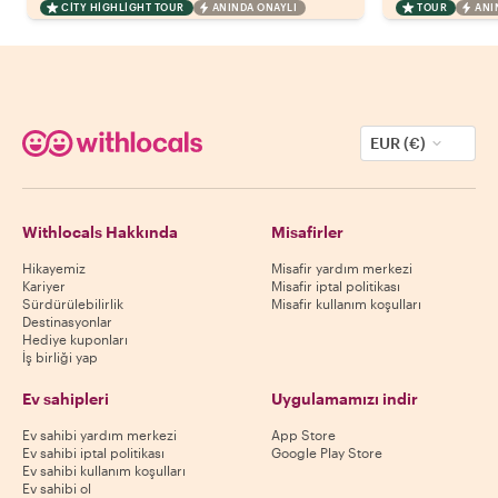
CITY HIGHLIGHT TOUR
ANINDA ONAYLI
TOUR
ANI
EUR (€)
Withlocals Hakkında
Misafirler
Hikayemiz
Misafir yardım merkezi
Kariyer
Misafir iptal politikası
Sürdürülebilirlik
Misafir kullanım koşulları
Destinasyonlar
Hediye kuponları
İş birliği yap
Ev sahipleri
Uygulamamızı indir
Ev sahibi yardım merkezi
App Store
Ev sahibi iptal politikası
Google Play Store
Ev sahibi kullanım koşulları
Ev sahibi ol