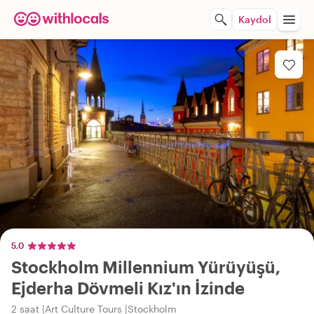
Kaydol
5,0
Stockholm Millennium Yürüyüşü,
Ejderha Dövmeli Kız'ın İzinde
2 saat
Art Culture Tours
Stockholm