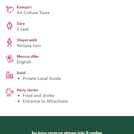
Kategori
Art Culture Tours
Süre
2 saat
Ulaşım şekli
Yürüyüş turu
Mevcut diller
English
Dahil
Private Local Guide
Hariç olanlar
Food and drinks
Entrance to Attractions
bu turu rezerve etmen için 5 neden