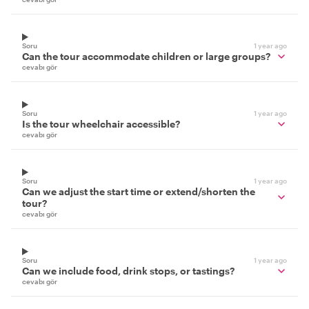
Soru
1 year ago
Can the tour accommodate children or large groups?
cevabı gör
Soru
1 year ago
Is the tour wheelchair accessible?
cevabı gör
Soru
1 year ago
Can we adjust the start time or extend/shorten the
tour?
cevabı gör
Soru
1 year ago
Can we include food, drink stops, or tastings?
cevabı gör