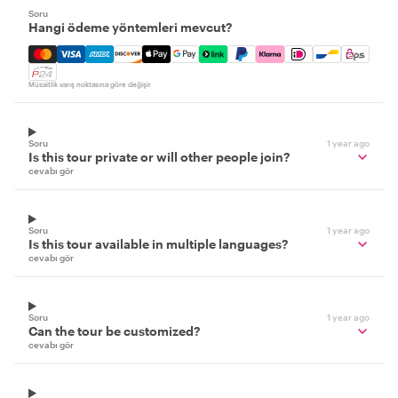
Soru
Hangi ödeme yöntemleri mevcut?
Mastercard, Visa, Amex, Discover, Apple Pay, Google Pay
Müsaitlik varış noktasına göre değişir
Soru
1 year ago
Is this tour private or will other people join?
cevabı gör
Soru
1 year ago
Is this tour available in multiple languages?
cevabı gör
Soru
1 year ago
Can the tour be customized?
cevabı gör