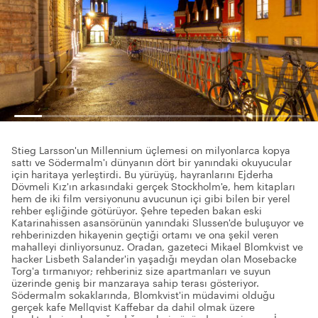
Stieg Larsson'un Millennium üçlemesi on milyonlarca kopya
sattı ve Södermalm'ı dünyanın dört bir yanındaki okuyucular
için haritaya yerleştirdi. Bu yürüyüş, hayranlarını Ejderha
Dövmeli Kız'ın arkasındaki gerçek Stockholm'e, hem kitapları
hem de iki film versiyonunu avucunun içi gibi bilen bir yerel
rehber eşliğinde götürüyor. Şehre tepeden bakan eski
Katarinahissen asansörünün yanındaki Slussen'de buluşuyor ve
rehberinizden hikayenin geçtiği ortamı ve ona şekil veren
mahalleyi dinliyorsunuz. Oradan, gazeteci Mikael Blomkvist ve
hacker Lisbeth Salander'in yaşadığı meydan olan Mosebacke
Torg'a tırmanıyor; rehberiniz size apartmanları ve suyun
üzerinde geniş bir manzaraya sahip terası gösteriyor.
Södermalm sokaklarında, Blomkvist'in müdavimi olduğu
gerçek kafe Mellqvist Kaffebar da dahil olmak üzere