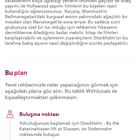
karakterlerin sıkça uğradığı yerlerin önünden geçiyor ve İsveç
yapımı ile Hollywood yapımı filmlerin bu köşeleri nasıl
kullandığını öğreniyorsunuz. Yürüyüş, Blomkvist'in
Bellmansgatan'daki kurgusal evinin yakınındaki ağaçlıklı bir
meydan olan Mariatorget'te sona eriyor. Bu sadece sizin
grubunuza özel bir tur olduğu için rehberiniz hikayenin
derinliklerine dilediğiniz kadar inebilir, kitap ile filmleri
karşılaştırabilir ve üçlemenin ziyaretçilerin Stockholm'ün bu
tarafına bakış açısını nasıl değiştirdiğini sizinle paylaşabilir.
Bu
plan
Yerel rehberinizle neler yapacağınızı görmek için
aşağıdaki plana göz atın. Bu teklifi Withlocals ile
kişiselleştirmekten çekinmeyin.
Buluşma noktası
Yolculuğunuza başlamak için Stockholm - By the
Katarinahissen lift at Slussen, on Södermalm
noktasında buluşun