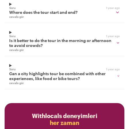
Soru
1 year ago
Where does the tour start and end?
cevabı gör
Soru
1 year ago
Is it better to do the tour in the morning or afternoon
to avoid crowds?
cevabı gör
Soru
1 year ago
Can a city highlights tour be combined with other
experiences, like food or bike tours?
cevabı gör
Withlocals deneyimleri
her zaman