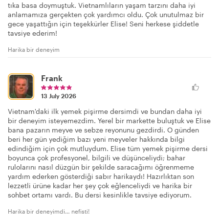
tıka basa doymuştuk. Vietnamlıların yaşam tarzını daha iyi
anlamamıza gerçekten çok yardımcı oldu. Çok unutulmaz bir
gece yaşattığın için teşekkürler Elise! Seni herkese şiddetle
tavsiye ederim!
Harika bir deneyim
Frank
13 July 2026
Vietnam'daki ilk yemek pişirme dersimdi ve bundan daha iyi
bir deneyim isteyemezdim. Yerel bir markette buluştuk ve Elise
bana pazarın meyve ve sebze reyonunu gezdirdi. O günden
beri her gün yediğim bazı yeni meyveler hakkında bilgi
edindiğim için çok mutluydum. Elise tüm yemek pişirme dersi
boyunca çok profesyonel, bilgili ve düşünceliydi; bahar
rulolarını nasıl düzgün bir şekilde saracağımı öğrenmeme
yardım ederken gösterdiği sabır harikaydı! Hazırlıktan son
lezzetli ürüne kadar her şey çok eğlenceliydi ve harika bir
sohbet ortamı vardı. Bu dersi kesinlikle tavsiye ediyorum.
Harika bir deneyimdi… nefisti!