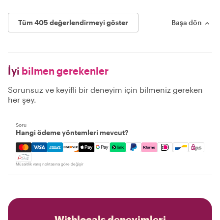
Tüm 405 değerlendirmeyi göster
Başa dön
İyi
bilmen gerekenler
Sorunsuz ve keyifli bir deneyim için bilmeniz gereken
her şey.
Soru
Hangi ödeme yöntemleri mevcut?
Mastercard, Visa, Amex, Discover, Apple Pay, Google Pay
Müsaitlik varış noktasına göre değişir
Withlocals deneyimleri