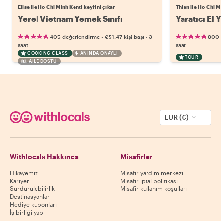
Elise ile Ho Chi Minh Kenti keyfini çıkar
Thien ile Ho Chi M
Yerel Vietnam Yemek Sınıfı
Yaratıcı El 
•
•
405 değerlendirme
€51.47
kişi başı
3
800 
saat
saat
COOKING CLASS
ANINDA ONAYLI
TOUR
AILE DOSTU
EUR (€)
Withlocals Hakkında
Misafirler
Hikayemiz
Misafir yardım merkezi
Kariyer
Misafir iptal politikası
Sürdürülebilirlik
Misafir kullanım koşulları
Destinasyonlar
Hediye kuponları
İş birliği yap