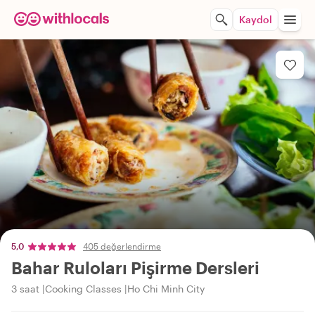
Kaydol
5,0
405 değerlendirme
Bahar Ruloları Pişirme Dersleri
3 saat
Cooking Classes
Ho Chi Minh City