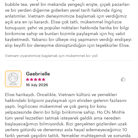
bubble tea, yerel bir mekanda yengeçli erişte, çiçek pazarları
ve bir yerden diğerine giderken yerel tarih hakkında ilginç
anlatımlar. Vietnam deneyimimize başlamak için verdiğimiz
açık ara en iyi karardı. Elise çok tatlı, mükemmel İngilizce
konuşuyor, şehri ve popüler noktaları hakkında harika bir bilgi
birikimine sahip ve bunları bizimle paylaşmak için hiç vakit
kaybetmedi. Yabancı bir ülkeye iniş yapmanın verdiği endişeyi
alıp keyifli bir deneyime dönüştürdüğün için teşekkürler Elise.
Vietnam ziyaretimize başlamak için mükemmel bir yol!
Gaebrielle
16 July 2026
Elise harikaydı. Öncelikle, Vietnam kültürü ve yemekleri
hakkındaki bilgisini paylaşmak için elinden gelenin fazlasını
yaptı. İngilizcesi mükemmel ve çok geniş bir konu
yelpazesinde derin bir bilgi birikimine sahip. Ho Chi Minh'e
tüm yerel lezzetleri tatmak isteyerek geldik ama nereden
başlayacağımızı bilmiyorduk. Bizi gerçekten gözlerden uzak
yerlere götürdü ve denemeyi asla hayal edemeyeceğimiz 10
farklı yemek çeşidini tattık. Yemekler muhteşemdi ve sonunda