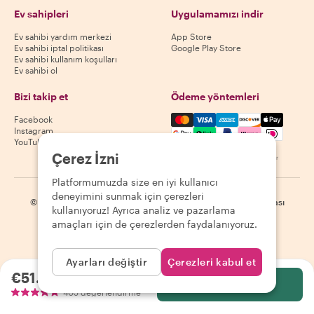
Ev sahipleri
Uygulamamızı indir
Ev sahibi yardım merkezi
App Store
Ev sahibi iptal politikası
Google Play Store
Ev sahibi kullanım koşulları
Ev sahibi ol
Bizi takip et
Ödeme yöntemleri
Mastercard, Visa, Amex, Di
Facebook
Instagram
YouTube
Çerez İzni
Kullanılabilirlik destinasyona göre değişir
Platformumuzda size en iyi kullanıcı
deneyimini sunmak için çerezleri
©
2026
Withlocals.com
|
Gizlilik Politikası
|
Çerezler
|
Site haritası
kullanıyoruz! Ayrıca analiz ve pazarlama
amaçları için de çerezlerden faydalanıyoruz.
Ayarları değiştir
Çerezleri kabul et
€51.47
kişi başı
Seç
405 değerlendirme