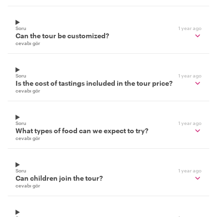
Soru
1 year ago
Can the tour be customized?
cevabı gör
Soru
1 year ago
Is the cost of tastings included in the tour price?
cevabı gör
Soru
1 year ago
What types of food can we expect to try?
cevabı gör
Soru
1 year ago
Can children join the tour?
cevabı gör