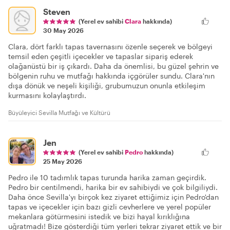
Steven
(Yerel ev sahibi
Clara
hakkında)
30 May 2026
Clara, dört farklı tapas tavernasını özenle seçerek ve bölgeyi
temsil eden çeşitli içecekler ve tapaslar sipariş ederek
olağanüstü bir iş çıkardı. Daha da önemlisi, bu güzel şehrin ve
bölgenin ruhu ve mutfağı hakkında içgörüler sundu. Clara'nın
dışa dönük ve neşeli kişiliği, grubumuzun onunla etkileşim
kurmasını kolaylaştırdı.
Büyüleyici Sevilla Mutfağı ve Kültürü
Jen
(Yerel ev sahibi
Pedro
hakkında)
25 May 2026
Pedro ile 10 tadımlık tapas turunda harika zaman geçirdik.
Pedro bir centilmendi, harika bir ev sahibiydi ve çok bilgiliydi.
Daha önce Sevilla'yı birçok kez ziyaret ettiğimiz için Pedro'dan
tapas ve içecekler için bazı gizli cevherlere ve yerel popüler
mekanlara götürmesini istedik ve bizi hayal kırıklığına
uğratmadı! Bize gösterdiği tüm yerleri tekrar ziyaret ettik ve bir