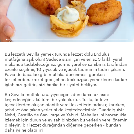
Bu lezzetli Sevilla yemek turunda lezzet dolu Endülüs
mutfağına aşık olun! Sadece sizin için ve en az 3 farklı yerel
mekanda tadabileceğiniz, gurme yerel ev sahibiniz tarafından
özenle seçilmiş 10 yiyecek ve içecek tadımının tadını çıkarın.
Pavía de bacalao gibi mutlaka denenmesi gereken
lezzetlerden, kroket gibi şehrin tipik özgün yemeklerine kadar;
iştahınızı getirin, sizi harika bir ziyafet bekliyor.
Bu Sevilla mutfak turu, yiyeceğinizden daha fazlasını
keşfedeceğiniz kültürel bir yolculuktur. Tuzlu, tatlı ve
içeceklerden oluşan otantik yerel lezzetlerin tadını çıkarırken,
şehri ve öne çıkan yerlerini de keşfedeceksiniz. Guadalquivir
Nehri, Castillo de San Jorge ve Yahudi Mahallesi'ni hayranlıkla
izlemek için durun ve ev sahibinizden bu yerlerin yerel önemini
dinleyin, bir lezzet durağından diğerine geçerken - bundan
daha iyi ne olabilir?