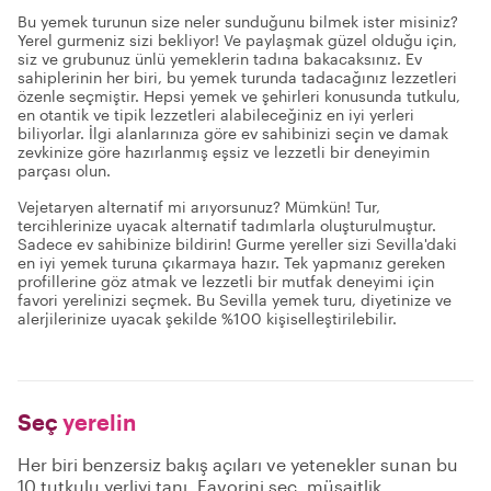
Bu yemek turunun size neler sunduğunu bilmek ister misiniz?
Yerel gurmeniz sizi bekliyor! Ve paylaşmak güzel olduğu için,
siz ve grubunuz ünlü yemeklerin tadına bakacaksınız. Ev
sahiplerinin her biri, bu yemek turunda tadacağınız lezzetleri
özenle seçmiştir. Hepsi yemek ve şehirleri konusunda tutkulu,
en otantik ve tipik lezzetleri alabileceğiniz en iyi yerleri
biliyorlar. İlgi alanlarınıza göre ev sahibinizi seçin ve damak
zevkinize göre hazırlanmış eşsiz ve lezzetli bir deneyimin
parçası olun.
Vejetaryen alternatif mi arıyorsunuz? Mümkün! Tur,
tercihlerinize uyacak alternatif tadımlarla oluşturulmuştur.
Sadece ev sahibinize bildirin! Gurme yereller sizi Sevilla'daki
en iyi yemek turuna çıkarmaya hazır. Tek yapmanız gereken
profillerine göz atmak ve lezzetli bir mutfak deneyimi için
favori yerelinizi seçmek. Bu Sevilla yemek turu, diyetinize ve
alerjilerinize uyacak şekilde %100 kişiselleştirilebilir.
Seç
yerelin
Her biri benzersiz bakış açıları ve yetenekler sunan bu
10 tutkulu yerliyi tanı. Favorini seç, müsaitlik