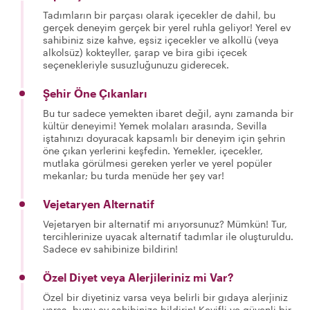
Tadımların bir parçası olarak içecekler de dahil, bu
gerçek deneyim gerçek bir yerel ruhla geliyor! Yerel ev
sahibiniz size kahve, eşsiz içecekler ve alkollü (veya
alkolsüz) kokteyller, şarap ve bira gibi içecek
seçenekleriyle susuzluğunuzu giderecek.
Şehir Öne Çıkanları
Bu tur sadece yemekten ibaret değil, aynı zamanda bir
kültür deneyimi! Yemek molaları arasında, Sevilla
iştahınızı doyuracak kapsamlı bir deneyim için şehrin
öne çıkan yerlerini keşfedin. Yemekler, içecekler,
mutlaka görülmesi gereken yerler ve yerel popüler
mekanlar; bu turda menüde her şey var!
Vejetaryen Alternatif
Vejetaryen bir alternatif mi arıyorsunuz? Mümkün! Tur,
tercihlerinize uyacak alternatif tadımlar ile oluşturuldu.
Sadece ev sahibinize bildirin!
Özel Diyet veya Alerjileriniz mi Var?
Özel bir diyetiniz varsa veya belirli bir gıdaya alerjiniz
varsa, bunu ev sahibinize bildirin! Keyifli ve güvenli bir