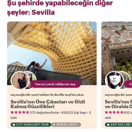
Şu şehirde yapabileceğin diğer
şeyler:
Sevilla
Favori yerel rehberini seç
seçeceğin bir yerel rehber ile Sevilla keyfini çıkar
seçeceğin bir yerel
Sevilla'nın Öne Çıkanları ve Gizli
Sevilla'nın 
Kalmış Güzellikleri
ve Giralda
•
•
372 değerlendirme
€56.03
kişi başı
3
632 
saat
saat
CITY HIGHLIGHT TOUR
ANINDA ONAYLI
SKIP THE LINE