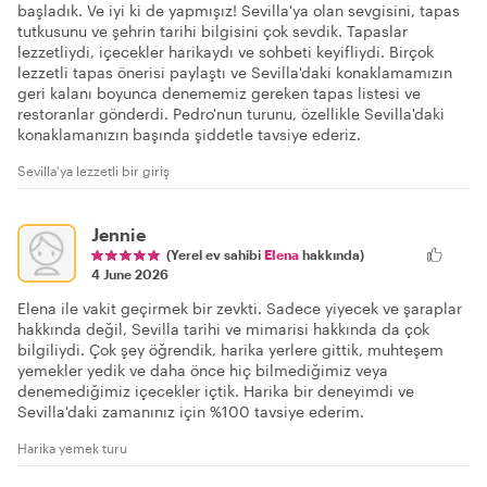
başladık. Ve iyi ki de yapmışız! Sevilla'ya olan sevgisini, tapas
tutkusunu ve şehrin tarihi bilgisini çok sevdik. Tapaslar
lezzetliydi, içecekler harikaydı ve sohbeti keyifliydi. Birçok
lezzetli tapas önerisi paylaştı ve Sevilla'daki konaklamamızın
geri kalanı boyunca denememiz gereken tapas listesi ve
restoranlar gönderdi. Pedro'nun turunu, özellikle Sevilla'daki
konaklamanızın başında şiddetle tavsiye ederiz.
Sevilla'ya lezzetli bir giriş
Jennie
(Yerel ev sahibi
Elena
hakkında)
4 June 2026
Elena ile vakit geçirmek bir zevkti. Sadece yiyecek ve şaraplar
hakkında değil, Sevilla tarihi ve mimarisi hakkında da çok
bilgiliydi. Çok şey öğrendik, harika yerlere gittik, muhteşem
yemekler yedik ve daha önce hiç bilmediğimiz veya
denemediğimiz içecekler içtik. Harika bir deneyimdi ve
Sevilla'daki zamanınız için %100 tavsiye ederim.
Harika yemek turu