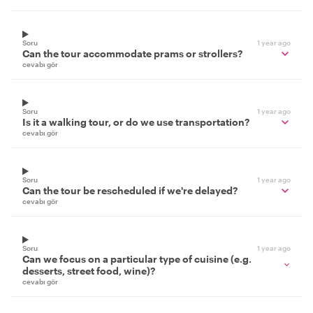
Soru
1 year ago
Can the tour accommodate prams or strollers?
cevabı gör
Soru
1 year ago
Is it a walking tour, or do we use transportation?
cevabı gör
Soru
1 year ago
Can the tour be rescheduled if we're delayed?
cevabı gör
Soru
1 year ago
Can we focus on a particular type of cuisine (e.g.
desserts, street food, wine)?
cevabı gör