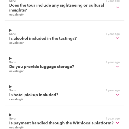
Soru
1 year ago
Does the tour include any sightseeing or cultural
insights?
cevabı gör
Soru
1 year ago
Is alcohol included in the tastings?
cevabı gör
Soru
1 year ago
Do you provide luggage storage?
cevabı gör
Soru
1 year ago
Is hotel pickup included?
cevabı gör
Soru
1 year ago
Is payment handled through the Withlocals platform?
cevabı gör