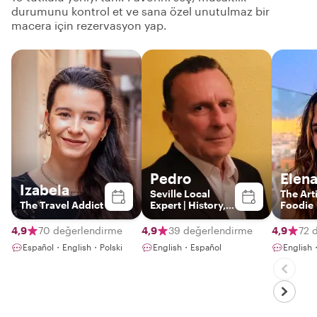
durumunu kontrol et ve sana özel unutulmaz bir
macera için rezervasyon yap.
Pedro
Elen
Izabela
Seville Local
The Art
The Travel Addict
Expert | History,
Foodie
Culture & Tapas
4,9
70 değerlendirme
4,9
39 değerlendirme
4,9
72 
Español・English・Polski
English・Español
English