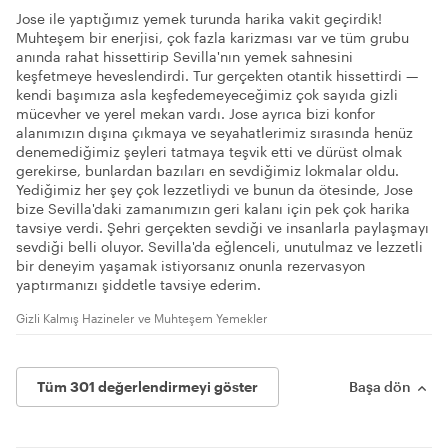
Jose ile yaptığımız yemek turunda harika vakit geçirdik!
Muhteşem bir enerjisi, çok fazla karizması var ve tüm grubu
anında rahat hissettirip Sevilla'nın yemek sahnesini
keşfetmeye heveslendirdi. Tur gerçekten otantik hissettirdi —
kendi başımıza asla keşfedemeyeceğimiz çok sayıda gizli
mücevher ve yerel mekan vardı. Jose ayrıca bizi konfor
alanımızın dışına çıkmaya ve seyahatlerimiz sırasında henüz
denemediğimiz şeyleri tatmaya teşvik etti ve dürüst olmak
gerekirse, bunlardan bazıları en sevdiğimiz lokmalar oldu.
Yediğimiz her şey çok lezzetliydi ve bunun da ötesinde, Jose
bize Sevilla'daki zamanımızın geri kalanı için pek çok harika
tavsiye verdi. Şehri gerçekten sevdiği ve insanlarla paylaşmayı
sevdiği belli oluyor. Sevilla'da eğlenceli, unutulmaz ve lezzetli
bir deneyim yaşamak istiyorsanız onunla rezervasyon
yaptırmanızı şiddetle tavsiye ederim.
Gizli Kalmış Hazineler ve Muhteşem Yemekler
Tüm 301 değerlendirmeyi göster
Başa dön