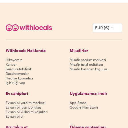
EUR (€)
Withlocals Hakkında
Misafirler
Hikayemiz
Misafir yardım merkezi
Kariyer
Misafir iptal politikası
Sürdürülebilirlik
Misafir kullanım koşulları
Destinasyonlar
Hediye kuponları
İş birliği yap
Ev sahipleri
Uygulamamızı indir
Ev sahibi yardım merkezi
App Store
Ev sahibi iptal politikası
Google Play Store
Ev sahibi kullanım koşulları
Ev sahibi ol
Bizi takip et
Ödeme yöntemleri