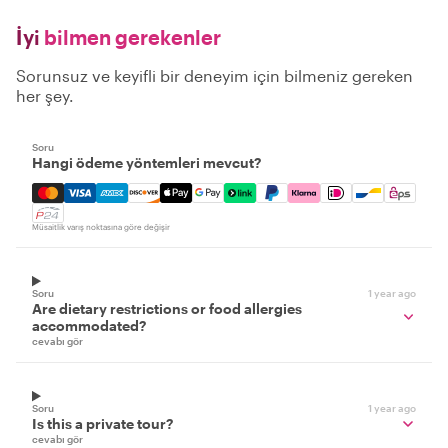
İyi
bilmen gerekenler
Sorunsuz ve keyifli bir deneyim için bilmeniz gereken
her şey.
Soru
Hangi ödeme yöntemleri mevcut?
Mastercard, Visa, Amex, Discover, Apple Pay, Google Pay
Müsaitlik varış noktasına göre değişir
Soru
1 year ago
Are dietary restrictions or food allergies
accommodated?
cevabı gör
Soru
1 year ago
Is this a private tour?
cevabı gör