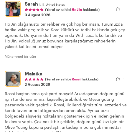
Sarah
🇺🇸
United States
(Yerel ev sahibi
Ho Jin
hakkında)
3 August 2026
Ho Jin olağanüstü bir rehber ve çok hoş bir insan. Turumuzda
harika vakit geçirdik ve Kore kültürü ve tarihi hakkında çok şey
öğrendik. Dünyanın dört bir yanında With Locals kullandık ve
Ho Jin, yolculuğumuz boyunca karşılaştığımız rehberlerin
yüksek kalitesini temsil ediyor.
Mükemmel bir gün
Malaika
(Yerel ev sahibi
Rossi
hakkında)
1
2 August 2026
Rossi baştan sona çok yardımcıydı! Arkadaşımın doğum günü
için tur deneyimimizi kişiselleştirebildik ve Myeongdong
pazarında vakit geçirdik. Rossi, ilgilendiğimiz tüm lezzetleri ve
kendi favorilerini tattığımızdan emin oldu. Ayrıca bize
bölgedeki alışveriş noktalarını göstermek için elinden gelenin
fazlasını yaptı. Çok nazik bir şekilde, doğum günü kızı için bir
Olive Young kuponu paylaştı, arkadaşım buna çok minnettar