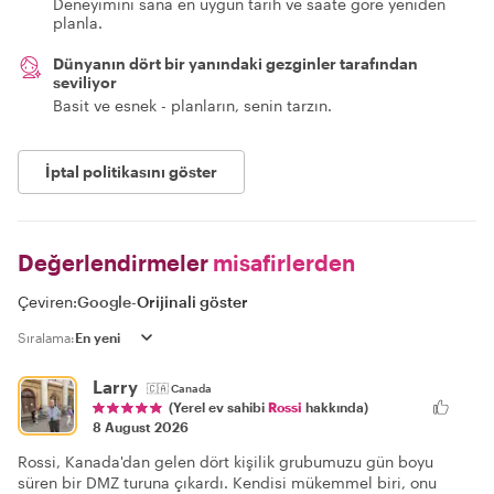
Deneyimini sana en uygun tarih ve saate göre yeniden
planla.
Dünyanın dört bir yanındaki gezginler tarafından
seviliyor
Basit ve esnek - planların, senin tarzın.
İptal politikasını göster
Değerlendirmeler
misafirlerden
Çeviren:
Google
-
Orijinali göster
Sıralama:
Larry
🇨🇦
Canada
(Yerel ev sahibi
Rossi
hakkında)
8 August 2026
Rossi, Kanada'dan gelen dört kişilik grubumuzu gün boyu
süren bir DMZ turuna çıkardı. Kendisi mükemmel biri, onu