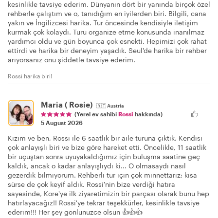
kesinlikle tavsiye ederim. Dünyanın dört bir yanında birçok özel
rehberle çalıştım ve o, tanıdığım en iyilerden biri. Bilgili, cana
yakın ve İngilizcesi harika. Tur öncesinde kendisiyle iletişim
kurmak çok kolaydı. Turu organize etme konusunda inanılmaz
yardımcı oldu ve gün boyunca çok esnekti. Hepimizi çok rahat
ettirdi ve harika bir deneyim yaşadık. Seul'de harika bir rehber
arıyorsanız onu şiddetle tavsiye ederim.
Rossi harika biri!
Maria ( Rosie)
🇦🇹
Austria
(Yerel ev sahibi
Rossi
hakkında)
5 August 2026
Kızım ve ben, Rossi ile 6 saatlik bir aile turuna çıktık. Kendisi
çok anlayışlı biri ve bize göre hareket etti. Öncelikle, 11 saatlik
bir uçuştan sonra uyuyakaldığımız için buluşma saatine geç
kaldık, ancak o kadar anlayışlıydı ki... O olmasaydı nasıl
gezerdik bilmiyorum. Rehberli tur için çok minnettarız; kısa
sürse de çok keyif aldık. Rossi'nin bize verdiği hatıra
sayesinde, Kore'ye ilk ziyaretimizin bir parçası olarak bunu hep
hatırlayacağız!! Rossi'ye tekrar teşekkürler, kesinlikle tavsiye
ederim!!! Her şey gönlünüzce olsun 👍👍👍