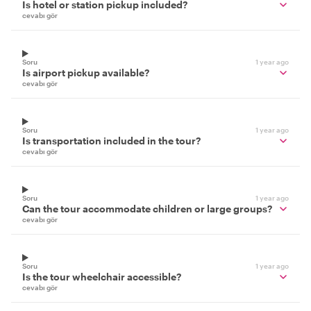
Is hotel or station pickup included?
cevabı gör
Soru
1 year ago
Is airport pickup available?
cevabı gör
Soru
1 year ago
Is transportation included in the tour?
cevabı gör
Soru
1 year ago
Can the tour accommodate children or large groups?
cevabı gör
Soru
1 year ago
Is the tour wheelchair accessible?
cevabı gör