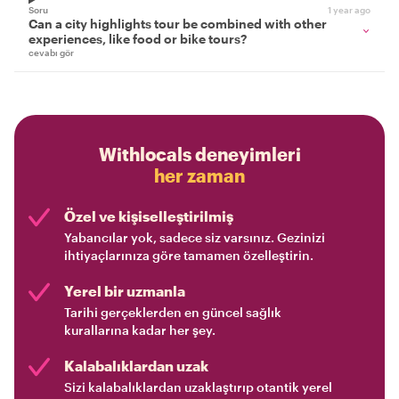
Soru
1 year ago
Can a city highlights tour be combined with other
experiences, like food or bike tours?
cevabı gör
Withlocals deneyimleri
her zaman
Özel ve kişiselleştirilmiş
Yabancılar yok, sadece siz varsınız. Gezinizi
ihtiyaçlarınıza göre tamamen özelleştirin.
Yerel bir uzmanla
Tarihi gerçeklerden en güncel sağlık
kurallarına kadar her şey.
Kalabalıklardan uzak
Sizi kalabalıklardan uzaklaştırıp otantik yerel