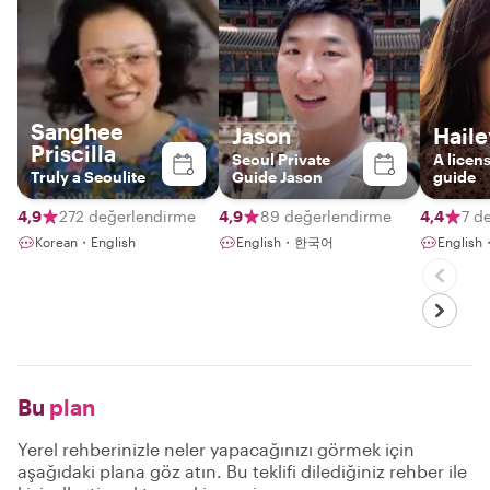
Sanghee
Jason
Haile
Priscilla
Seoul Private
A licen
Truly a Seoulite
Guide Jason
guide
4,9
272 değerlendirme
4,9
89 değerlendirme
4,4
7 d
Korean・English
English・한국어
English
Bu
plan
Yerel rehberinizle neler yapacağınızı görmek için
aşağıdaki plana göz atın. Bu teklifi dilediğiniz rehber ile