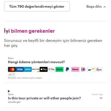
Tüm 790 değerlendirmeyi göster
Başa dön
İyi
bilmen gerekenler
Sorunsuz ve keyifli bir deneyim için bilmeniz gereken
her şey.
Soru
Hangi ödeme yöntemleri mevcut?
Mastercard, Visa, Amex, Discover, Apple Pay, Google Pay
Müsaitlik varış noktasına göre değişir
Soru
1 year ago
Is this tour private or will other people join?
cevabı gör