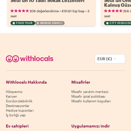
Seul'ün 10 Tadı: Sokak Lezzetleri
Seul'ün Öne 
Kalmış Güze
•
•
208 değerlendirme
€91.61
kişi başı
3
256 
saat
saat
FOOD TOUR
ANINDA ONAYLI
CITY HIGHLIG
EUR (€)
Withlocals Hakkında
Misafirler
Hikayemiz
Misafir yardım merkezi
Kariyer
Misafir iptal politikası
Sürdürülebilirlik
Misafir kullanım koşulları
Destinasyonlar
Hediye kuponları
İş birliği yap
Ev sahipleri
Uygulamamızı indir