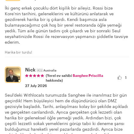
İki genç erkek çocuklu dört kişilik bir aileyiz. Rossi bize
Kore'nin tarihini, geleneklerini ve kültürünü anlatarak ve
gezdirerek harika bir iş çıkardı. Kendi başımıza asla
bulamayacağımız çok hoş bir yerel restoranda öğle yemeği
yedik. Tüm aile günün tadını çok çıkardı ve bir sonraki Seul
seyahatinizde Rossi ile rezervasyon yapmanızı şiddetle tavsiye
ederim.
Harika bir turdu!
Nick
🇦🇺
Australia
(Yerel ev sahibi
Sanghee Priscilla
1
hakkında)
27 July 2026
Seul'deki Withlocals turumuzda Sanghee ile inanılmaz bir gün
geçirdik! Hem büyüleyici hem de düşündürücü olan DMZ
gezisiyle başladık. Tarihi, anlaşılması kolay bir şekilde açıkladı
ve gerçekten canlandırdı. Ayrıca gerçekten çok lezzetli olan
harika bir geleneksel öğle yemeği yedik. Ardından bizi, çok
çeşitli lezzetli sokak yemeklerini görüp tabii ki deneme şansı
bulduğumuz hareketli yerel pazarlarda gezdirdi. Ayrıca bize