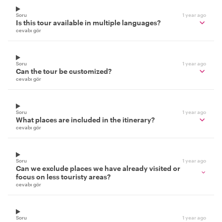
Soru
1 year ago
Is this tour available in multiple languages?
cevabı gör
Soru
1 year ago
Can the tour be customized?
cevabı gör
Soru
1 year ago
What places are included in the itinerary?
cevabı gör
Soru
1 year ago
Can we exclude places we have already visited or
focus on less touristy areas?
cevabı gör
Soru
1 year ago