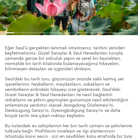
Eğer Seul'ü gerçekten tanımak istiyorsanız, tarihini yeniden
keşfetmelisiniz. Güzel Saraylar & Seul Hanedanları turuyla
zamanda geriye bir yolculuk yapın ve yerel bir kaynaktan,
normalde bir tarih kitabında bulamayacağınız hikayeleri,
bilinmeyen detayları ve içgörüleri dinleyin.
Seul'deki bu tarih turu, gözümüzün önünde saklı kalmış yer
işaretlerinin, heykellerin, meydanların, sokakların ve
sembollerin ardındaki hikayeyi size gösterecek. Seul'deki
Güzel Saraylar & Seul Hanedanları ile nasıl bağlantılı
olduklarını ve şehrin geçmişten günümüze nasıl etkilendiğini
anlamanıza yardımcı olacak Jeongdong Gözlemevi'ni,
Deoksugung Sarayı'nı, Gyeongbokgung Sarayı'nı ve daha
birçok tarihi öne çıkan noktayı keşfedin.
Bu turlardaki ev sahiplerinin her biri tarih uzmanı ve şehirlerine
tutkuyla bağlı. Profillerini inceleyin ve ilgi alanlarınızın
örtüştüğü kişiyi seçin - sizi en sevdikleri konu etrafında bir tura