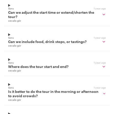
Soru
1 year ago
Can we adjust the start time or extend/shorten the
tour?
cevabı gör
Soru
1 year ago
Can we include food, drink stops, or tastings?
cevabı gör
Soru
1 year ago
Where does the tour start and end?
cevabı gör
Soru
1 year ago
Is it better to do the tour in the morning or afternoon
to avoid crowds?
cevabı gör