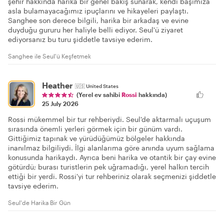
şehir hakkında harika bir genel bakış sunarak, kendi başımıza
asla bulamayacağımız ipuçlarını ve hikayeleri paylaştı.
Sanghee son derece bilgili, harika bir arkadaş ve evine
duyduğu gururu her haliyle belli ediyor. Seul'ü ziyaret
ediyorsanız bu turu şiddetle tavsiye ederim.
Sanghee ile Seul'ü Keşfetmek
Heather
🇺🇸
United States
(Yerel ev sahibi
Rossi
hakkında)
25 July 2026
Rossi mükemmel bir tur rehberiydi. Seul'de aktarmalı uçuşum
sırasında önemli yerleri görmek için bir günüm vardı.
Gittiğimiz tapınak ve yürüdüğümüz bölgeler hakkında
inanılmaz bilgiliydi. İlgi alanlarıma göre anında uyum sağlama
konusunda harikaydı. Ayrıca beni harika ve otantik bir çay evine
götürdü; burası turistlerin pek uğramadığı, yerel halkın tercih
ettiği bir yerdi. Rossi'yi tur rehberiniz olarak seçmenizi şiddetle
tavsiye ederim.
Seul'de Harika Bir Gün