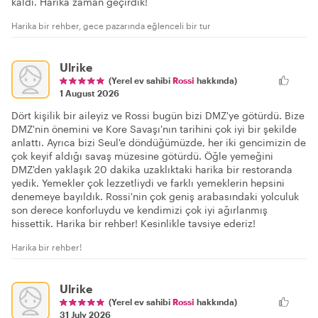
kaldı. Harika zaman geçirdik!
Harika bir rehber, gece pazarında eğlenceli bir tur
Ulrike
(Yerel ev sahibi
Rossi
hakkında)
1 August 2026
Dört kişilik bir aileyiz ve Rossi bugün bizi DMZ'ye götürdü. Bize
DMZ'nin önemini ve Kore Savaşı'nın tarihini çok iyi bir şekilde
anlattı. Ayrıca bizi Seul'e döndüğümüzde, her iki gencimizin de
çok keyif aldığı savaş müzesine götürdü. Öğle yemeğini
DMZ'den yaklaşık 20 dakika uzaklıktaki harika bir restoranda
yedik. Yemekler çok lezzetliydi ve farklı yemeklerin hepsini
denemeye bayıldık. Rossi'nin çok geniş arabasındaki yolculuk
son derece konforluydu ve kendimizi çok iyi ağırlanmış
hissettik. Harika bir rehber! Kesinlikle tavsiye ederiz!
Harika bir rehber!
Ulrike
(Yerel ev sahibi
Rossi
hakkında)
31 July 2026