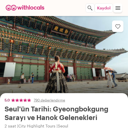
Kaydol
5,0
790 değerlendirme
Seul'ün Tarihi: Gyeongbokgung
Sarayı ve Hanok Gelenekleri
2 saat
City Highlight Tours
Seoul