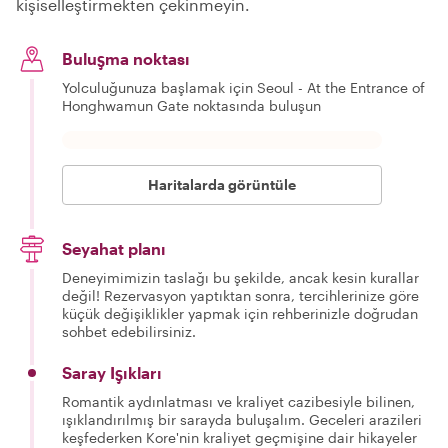
kişiselleştirmekten çekinmeyin.
Buluşma noktası
Yolculuğunuza başlamak için Seoul - At the Entrance of
Honghwamun Gate noktasında buluşun
Haritalarda görüntüle
Seyahat planı
Deneyimimizin taslağı bu şekilde, ancak kesin kurallar
değil! Rezervasyon yaptıktan sonra, tercihlerinize göre
küçük değişiklikler yapmak için rehberinizle doğrudan
sohbet edebilirsiniz.
Saray Işıkları
Romantik aydınlatması ve kraliyet cazibesiyle bilinen,
ışıklandırılmış bir sarayda buluşalım. Geceleri arazileri
keşfederken Kore'nin kraliyet geçmişine dair hikayeler