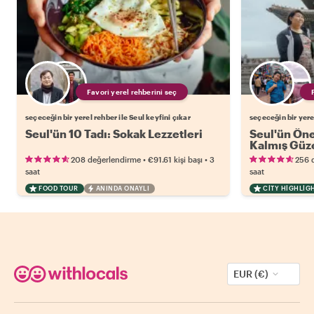
Favori yerel rehberini seç
seçeceğin bir yerel rehber ile Seul keyfini çıkar
seçeceğin bir yerel
Seul'ün 10 Tadı: Sokak Lezzetleri
Seul'ün Öne 
Kalmış Güze
•
•
208 değerlendirme
€91.61
kişi başı
3
256 
saat
saat
FOOD TOUR
ANINDA ONAYLI
CITY HIGHLIG
EUR (€)