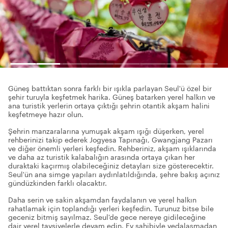
Güneş battıktan sonra farklı bir ışıkla parlayan Seul'ü özel bir
şehir turuyla keşfetmek harika. Güneş batarken yerel halkın ve
ana turistik yerlerin ortaya çıktığı şehrin otantik akşam halini
keşfetmeye hazır olun.
Şehrin manzaralarına yumuşak akşam ışığı düşerken, yerel
rehberinizi takip ederek Jogyesa Tapınağı, Gwangjang Pazarı
ve diğer önemli yerleri keşfedin. Rehberiniz, akşam ışıklarında
ve daha az turistik kalabalığın arasında ortaya çıkan her
duraktaki kaçırmış olabileceğiniz detayları size gösterecektir.
Seul'ün ana simge yapıları aydınlatıldığında, şehre bakış açınız
gündüzkinden farklı olacaktır.
Daha serin ve sakin akşamdan faydalanın ve yerel halkın
rahatlamak için toplandığı yerleri keşfedin. Turunuz bitse bile
geceniz bitmiş sayılmaz. Seul'de gece nereye gidileceğine
dair yerel tavsiyelerle devam edin. Ev sahibiyle vedalaşmadan