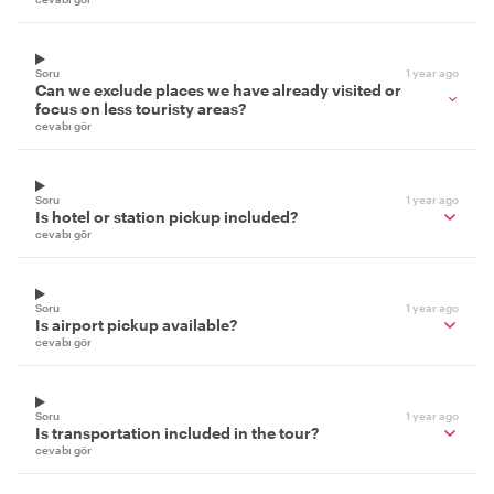
Soru
1 year ago
Can we exclude places we have already visited or
focus on less touristy areas?
cevabı gör
Soru
1 year ago
Is hotel or station pickup included?
cevabı gör
Soru
1 year ago
Is airport pickup available?
cevabı gör
Soru
1 year ago
Is transportation included in the tour?
cevabı gör