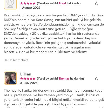
(Yerel ev sahibi
Rossi
hakkında)
1 August 2026
Dört kişilik bir aileyiz ve Rossi bugün bizi DMZ'ye götürdü. Bize
DMZ'nin önemini ve Kore Savaşı'nın tarihini çok iyi bir şekilde
anlattı. Ayrıca bizi Seul'e döndüğümüzde, her iki gencimizin de
çok keyif aldığı savaş müzesine götürdü. Öğle yemeğini
DMZ'den yaklaşık 20 dakika uzaklıktaki harika bir restoranda
yedik. Yemekler çok lezzetliydi ve farklı yemeklerin hepsini
denemeye bayıldık. Rossi'nin çok geniş arabasındaki yolculuk
son derece konforluydu ve kendimizi çok iyi ağırlanmış
hissettik. Harika bir rehber! Kesinlikle tavsiye ederiz!
Harika bir rehber!
Lillian
(Yerel ev sahibi
Thomas
hakkında)
31 July 2026
Thomas ile harika bir deneyim yaşadık! Başından sonuna kadar
nazik, profesyonel ve her zaman yardımcıydı. Tarih, kültür ve
yerel turistik yerler hakkındaki bilgisi mükemmeldi ve bunu çok
ilgi çekici bir şekilde paylaştı. Dakikti, programımızı