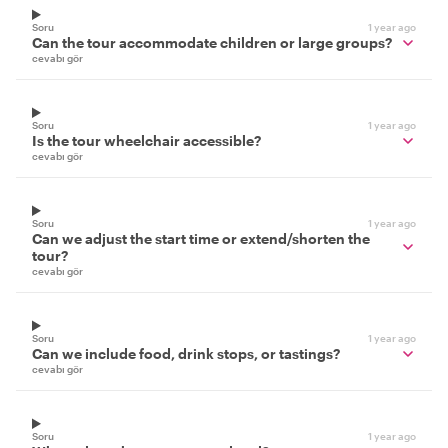
Soru
1 year ago
Can the tour accommodate children or large groups?
cevabı gör
Soru
1 year ago
Is the tour wheelchair accessible?
cevabı gör
Soru
1 year ago
Can we adjust the start time or extend/shorten the
tour?
cevabı gör
Soru
1 year ago
Can we include food, drink stops, or tastings?
cevabı gör
Soru
1 year ago