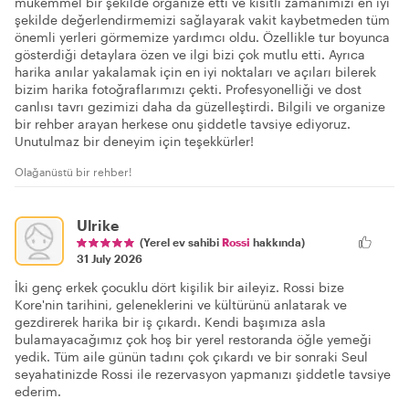
mükemmel bir şekilde organize etti ve kısıtlı zamanımızı en iyi
şekilde değerlendirmemizi sağlayarak vakit kaybetmeden tüm
önemli yerleri görmemize yardımcı oldu. Özellikle tur boyunca
gösterdiği detaylara özen ve ilgi bizi çok mutlu etti. Ayrıca
harika anılar yakalamak için en iyi noktaları ve açıları bilerek
bizim harika fotoğraflarımızı çekti. Profesyonelliği ve dost
canlısı tavrı gezimizi daha da güzelleştirdi. Bilgili ve organize
bir rehber arayan herkese onu şiddetle tavsiye ediyoruz.
Unutulmaz bir deneyim için teşekkürler!
Olağanüstü bir rehber!
Ulrike
(Yerel ev sahibi
Rossi
hakkında)
31 July 2026
İki genç erkek çocuklu dört kişilik bir aileyiz. Rossi bize
Kore'nin tarihini, geleneklerini ve kültürünü anlatarak ve
gezdirerek harika bir iş çıkardı. Kendi başımıza asla
bulamayacağımız çok hoş bir yerel restoranda öğle yemeği
yedik. Tüm aile günün tadını çok çıkardı ve bir sonraki Seul
seyahatinizde Rossi ile rezervasyon yapmanızı şiddetle tavsiye
ederim.