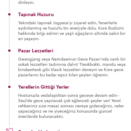
dinleyin.
Tapınak Huzuru
Yakındaki tapınak Jogyesa'yı ziyaret edin, fenerlerle
aydınlanmış ve huzurlu bir enerjiyle dolu. Kore Budizmi
hakkında bilgi edinin ve yaşlı ağaçların altında sakin bir
an yaşayın.
Pazar Lezzetleri
Gwangjang veya Namdaemun Gece Pazarı'nda canlı bir
sokak lezzetleri tadımına dalın! Tteokbokki, mandu veya
bindaetteok gibi klasik lezzetleri deneyin ve Kore gece
pazarlarını bu kadar eşsiz kılan şeyleri öğrenin.
Yerellerin Gittiği Yerler
Hostunuzla vedalaştıktan sonra geceye devam edin -
Seul'de gece yapılacak çok eğlenceli şeyler var! Yerel
rehberiniz size mesai sonrası nereye gideceğiniz, neler
yapacağınız ve ne yiyeceğiniz konusunda güncel
önerilerde bulunacaktır.