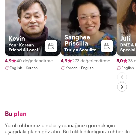
Sanghee
Kevin
Juli
Priscilla
Your Korean
DMZ & 
Friend & Local
Truly a Seoulite
Special
Storyteller
4,9
49 değerlendirme
4,9
272 değerlendirme
5,0
33 
English・Korean
Korean・English
Engli
Bu
plan
Yerel rehberinizle neler yapacağınızı görmek için
aşağıdaki plana göz atın. Bu teklifi dilediğiniz rehber ile