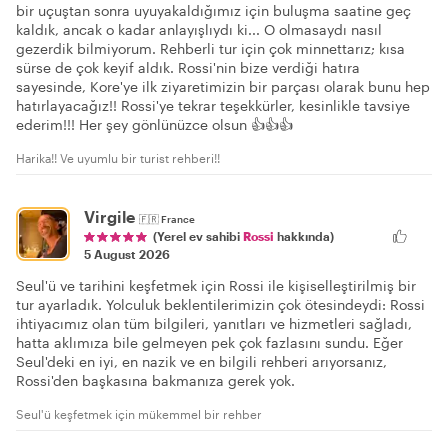
bir uçuştan sonra uyuyakaldığımız için buluşma saatine geç
kaldık, ancak o kadar anlayışlıydı ki... O olmasaydı nasıl
gezerdik bilmiyorum. Rehberli tur için çok minnettarız; kısa
sürse de çok keyif aldık. Rossi'nin bize verdiği hatıra
sayesinde, Kore'ye ilk ziyaretimizin bir parçası olarak bunu hep
hatırlayacağız!! Rossi'ye tekrar teşekkürler, kesinlikle tavsiye
ederim!!! Her şey gönlünüzce olsun 👍👍👍
Harika!! Ve uyumlu bir turist rehberi!!
Virgile
🇫🇷
France
(Yerel ev sahibi
Rossi
hakkında)
5 August 2026
Seul'ü ve tarihini keşfetmek için Rossi ile kişiselleştirilmiş bir
tur ayarladık. Yolculuk beklentilerimizin çok ötesindeydi: Rossi
ihtiyacımız olan tüm bilgileri, yanıtları ve hizmetleri sağladı,
hatta aklımıza bile gelmeyen pek çok fazlasını sundu. Eğer
Seul'deki en iyi, en nazik ve en bilgili rehberi arıyorsanız,
Rossi'den başkasına bakmanıza gerek yok.
Seul'ü keşfetmek için mükemmel bir rehber