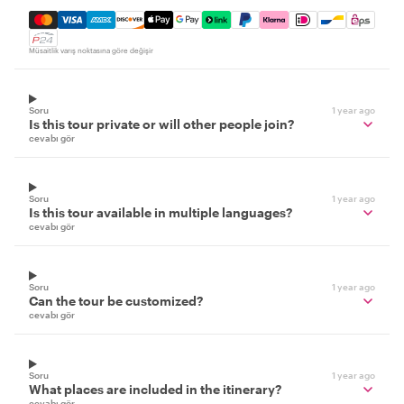
Mastercard, Visa, Amex, Discover, Apple Pay, Google Pay
Müsaitlik varış noktasına göre değişir
Soru
1 year ago
Is this tour private or will other people join?
cevabı gör
Soru
1 year ago
Is this tour available in multiple languages?
cevabı gör
Soru
1 year ago
Can the tour be customized?
cevabı gör
Soru
1 year ago
What places are included in the itinerary?
cevabı gör