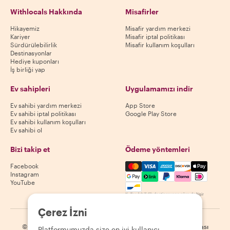
Withlocals Hakkında
Misafirler
Hikayemiz
Misafir yardım merkezi
Kariyer
Misafir iptal politikası
Sürdürülebilirlik
Misafir kullanım koşulları
Destinasyonlar
Hediye kuponları
İş birliği yap
Ev sahipleri
Uygulamamızı indir
Ev sahibi yardım merkezi
App Store
Ev sahibi iptal politikası
Google Play Store
Ev sahibi kullanım koşulları
Ev sahibi ol
Bizi takip et
Ödeme yöntemleri
Mastercard, Visa, Amex, Di
Facebook
Instagram
YouTube
Kullanılabilirlik destinasyona göre değişir
Çerez İzni
©
2026
Withlocals.com
|
Gizlilik Politikası
|
Çerezler
|
Site haritası
Platformumuzda size en iyi kullanıcı