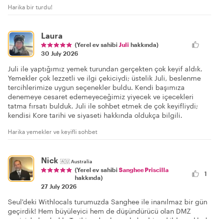
Harika bir turdu!
Laura
(Yerel ev sahibi
Juli
hakkında)
30 July 2026
Juli ile yaptığımız yemek turundan gerçekten çok keyif aldık.
Yemekler çok lezzetli ve ilgi çekiciydi; üstelik Juli, beslenme
tercihlerimize uygun seçenekler buldu. Kendi başımıza
denemeye cesaret edemeyeceğimiz yiyecek ve içecekleri
tatma fırsatı bulduk. Juli ile sohbet etmek de çok keyifliydi;
kendisi Kore tarihi ve siyaseti hakkında oldukça bilgili.
Harika yemekler ve keyifli sohbet
Nick
🇦🇺
Australia
(Yerel ev sahibi
Sanghee Priscilla
1
hakkında)
27 July 2026
Seul'deki Withlocals turumuzda Sanghee ile inanılmaz bir gün
geçirdik! Hem büyüleyici hem de düşündürücü olan DMZ