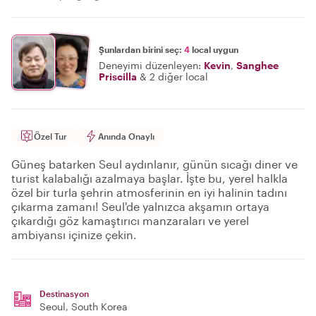
Şunlardan birini seç:
4
local uygun
Deneyimi düzenleyen:
Kevin
,
Sanghee
Priscilla
&
2 diğer local
Özel Tur
Anında Onaylı
Güneş batarken Seul aydınlanır, günün sıcağı diner ve
turist kalabalığı azalmaya başlar. İşte bu, yerel halkla
özel bir turla şehrin atmosferinin en iyi halinin tadını
çıkarma zamanı! Seul'de yalnızca akşamın ortaya
çıkardığı göz kamaştırıcı manzaraları ve yerel
ambiyansı içinize çekin.
Destinasyon
Seoul
, South Korea