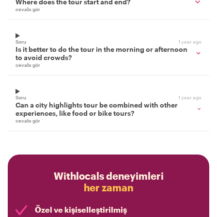
Where does the tour start and end?
cevabı gör
Soru
1 year ago
Is it better to do the tour in the morning or afternoon
to avoid crowds?
cevabı gör
Soru
1 year ago
Can a city highlights tour be combined with other
experiences, like food or bike tours?
cevabı gör
Withlocals deneyimleri
her zaman
Özel ve kişiselleştirilmiş