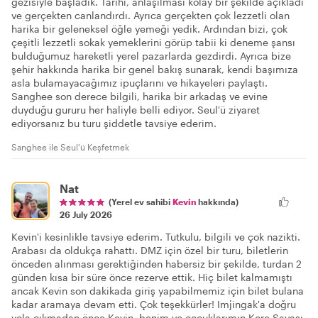
gezisiyle başladık. Tarihi, anlaşılması kolay bir şekilde açıkladı
ve gerçekten canlandırdı. Ayrıca gerçekten çok lezzetli olan
harika bir geleneksel öğle yemeği yedik. Ardından bizi, çok
çeşitli lezzetli sokak yemeklerini görüp tabii ki deneme şansı
bulduğumuz hareketli yerel pazarlarda gezdirdi. Ayrıca bize
şehir hakkında harika bir genel bakış sunarak, kendi başımıza
asla bulamayacağımız ipuçlarını ve hikayeleri paylaştı.
Sanghee son derece bilgili, harika bir arkadaş ve evine
duyduğu gururu her haliyle belli ediyor. Seul'ü ziyaret
ediyorsanız bu turu şiddetle tavsiye ederim.
Sanghee ile Seul'ü Keşfetmek
Nat
(Yerel ev sahibi
Kevin
hakkında)
26 July 2026
Kevin'i kesinlikle tavsiye ederim. Tutkulu, bilgili ve çok nazikti.
Arabası da oldukça rahattı. DMZ için özel bir turu, biletlerin
önceden alınması gerektiğinden habersiz bir şekilde, turdan 2
günden kısa bir süre önce rezerve ettik. Hiç bilet kalmamıştı
ancak Kevin son dakikada giriş yapabilmemiz için bilet bulana
kadar aramaya devam etti. Çok teşekkürler! Imjingak'a doğru
yola çıkmadan önce Kevin, benim ve çocuklarımın Kore Savaşı